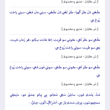
[ سُر ڪلياڻ - عشق ۽ معشوق ]
ڪُھَنِ تانْ ڪَرَ گُهرا، ڪَرَ لَھَنِ تانْ ڪُھَنِ، سيئِي مانۡ مُھَنِ، سيئِي راحَتَ
رُوحَ جِي.
[ سُر ڪلياڻ - عشق ۽ معشوق ]
ڪُھي سو ڪَرَ لَھي، ڪوٺي سو قَرِيبُ، اِھا عادَتَ سِکِئو، ھَر زَمان حَبِيبُ،
تِڇي سو طَبِيبُ، سوئِي راحَتَ رُوحَ جِي.
[ سُر ڪلياڻ - عشق ۽ معشوق ]
ڪُھي سو ڪَرَ لَھي، ڪوٺي سو ڪُھي، سوئِي مُون مُھي، سوئِي راحَتَ رُوحَ
جِي.
[ سُر ڪلياڻ - عشق ۽ معشوق ]
مَندُ پئَندي مُون، ساڄَنُ سَھِي سُڃاتو. پِي پِيالو عِشقَ جو، سَڀُڪِي
سمجِهوسُون، پِريان سَندي پارَ جِي، اَندَرِ آڳِ اَٿُون، جِيئَڻُ…