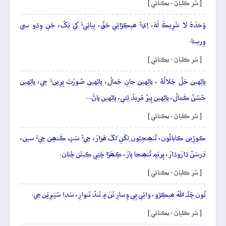
[ سُر ڪلياڻ - يڪتائي ]
وَحۡدَہٗ لا شَرِيڪَ لَهٗ، اِيءُ ھيڪِڙائِي حَقُ، ٻِيائِيءَ کي ٻَکُ، جَنِ وِڌو سي
وِرسِئا.
[ سُر ڪلياڻ - يڪتائي ]
پاڻِهين جَلَّ جَلالُهُ ، پاڻِهين جانِ جَمالُ، پاڻِهين صُورَتَ پِرِينءَ جِي، پاڻِهين
حُسُنُ ڪَمالُ، پاڻِهين پِيرُ مُريدُ ٿِئي، پاڻِهين پاڻَ…
[ سُر ڪلياڻ - يڪتائي ]
ڪوڙِين ڪايائُون، تُنھِنجِيُون لِکَنِ لَکَ ھَزارَ، جِيءُ سَڀَ ڪَنھِن جِيءَ سين،
دَرسَنُ ڌارَوڌارَ، پِريَمِ تُنھِنجا پارَ، ڪِھَڙا چَئِي ڪِيئَن چُئان.
[ سُر ڪلياڻ - يڪتائي ]
تُون چَئُہ اللهُ ھيڪِڙو، وائِي ٻِي وِسارِ تَنَ ۾ تَندُ تَنوارِ، سَدا سُپَيرِيَن جِي.
[ سُر ڪلياڻ - يڪتائي ]