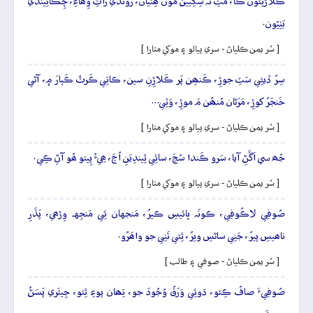
ڪَلاڙَنِئون ڪا، مَتِ نَہ سِکِيين مُون ھِنيان، رُوندي راتِ وِھاءِ، چِڪائِيندي
بَٺِيُون.
[ سُر يمن ڪلياڻ - سري پيالو ۽ موکي متارا ]
سِرُ ڏيئِي سَٽِ جوڙِ، ڪَنھِن پَر ڪَلاڙِنِ سين، ڪاتِي ڪَرٽُ ڪَپارَ ۾، آڻي
خَنجَرُ کوڙِ، مَرَڻان مُنھُن مَ موڙِ، وَٽِي…
[ سُر يمن ڪلياڻ - سري پيالو ۽ موکي متارا ]
جُھ سي اَڱَڻِ آيا، سَرو ڪَندا سُڃَ، سائِي ٿِيندِيَنِ اُڃَ، ھِيءُ پِيتو ھُو آڻِ ڪِي.
[ سُر يمن ڪلياڻ - سري پيالو ۽ موکي متارا ]
صُوفِي لاڪُوفِي، ڪونَہ ڀائيسِ ڪيرُ، مَنجهان ئِي مَنجِهہ وِڙھي، پَڌَرِ
ناھيسِ پيرُ، جَنِي ساڻسِ ويرُ، ٿِئي تَنِي جو واھَرُو.
[ سُر يمن ڪلياڻ - صوفي ۽ طالب ]
صُوفِيءَ صافُ ڪِئو، ڌوئِي وَرَقُ وُجُودَ جو، تِھان پوءِ ٿِئو، جِيئَري پَسَڻُ