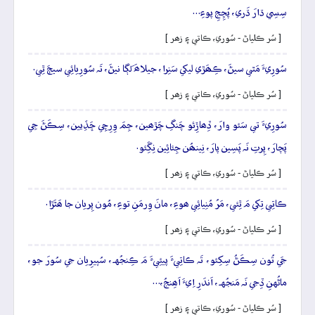
سِسِي ڌارَ ڌَري، پُڇِجِ پوءِ…
[ سُر ڪلياڻ - سُوري، ڪاتي ۽ زھر ]
سُورِيءَ مَٿي سيڻَ، ڪِھَڙي ليکي سَنِرا، جيلاھَ لَڳا نيڻَ، تَہ سُورِيائِي سيڄَ ٿِي.
[ سُر ڪلياڻ - سُوري، ڪاتي ۽ زھر ]
سُورِيءَ تي سَئو وارَ، ڏِھاڙِئو چَنگِ چَڙھين، جِمَ وِرِچِي ڇَڏِيين، سِڪَڻَ جِي
پَچارَ، پِرتِ نَہ پَسِين پارَ، نِينھُن جِئائِين نِڱِئو.
[ سُر ڪلياڻ - سُوري، ڪاتي ۽ زھر ]
ڪاتِي تِکي مَ ٿِئي، مَرُ مُنِيائِي ھوءِ، مانَ وِرمَنِ توءِ، مُون پِريان جا ھَٿَڙا.
[ سُر ڪلياڻ - سُوري، ڪاتي ۽ زھر ]
جَي تُون سِڪَڻُ سِکِئو، تَہ ڪاتِيءَ پيئِيءَ مَ ڪِنجُهہ، سُپيرِيان جي سُورَ جو،
ماڻُهنِ ڏِجي نَہ مَنجُهہ، اَندَرِ اِيءَ اَھِنجُ،…
[ سُر ڪلياڻ - سُوري، ڪاتي ۽ زھر ]