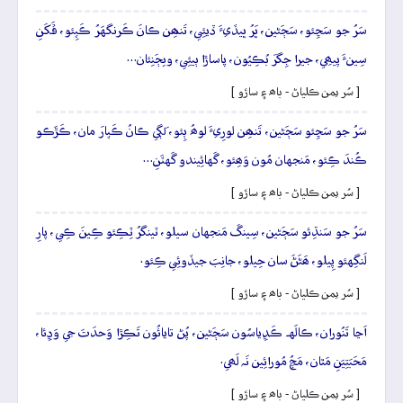
سَرُ جو سَڃِئو، سَڄَڻين، ڀَرُ ڀيڏيءَ ڏيئِي، تَنھِن ڪانَ ڪَرنگهَرُ ڪَپِئو، ڦَکَنِ
سِينءَ پيھِي، جيرا جِگرَ بُڪِيُون، پاساڙا ٻيئِي، ويڄَنِئان…
[ سُر يمن ڪلياڻ - باھ ۽ ساڙو ]
سَرُ جو سَڃِئو سَڄَڻين، تَنھِن لورِيءَ لوھُ ٻِئو، لَڳي ڪانُ ڪَپارَ مان، ڪَڙَڪو
ڪُندَ ڪِئو، مَنجهان مُون وَھِئو، گَهائِيندو گَهٽَنِ…
[ سُر يمن ڪلياڻ - باھ ۽ ساڙو ]
سَرُ جو سَنڌِئو سَڄَڻين، سِينڱ مَنجهان سيلو، ٽينگرُ ٽِڪِئو ڪِينَ ڪِي، پارِ
لَنگِهئو پِيلو، ھَڻَڻَ سان حِيلو، جانِبَ جيڏوئِي ڪِئو.
[ سُر يمن ڪلياڻ - باھ ۽ ساڙو ]
اَڃا تَنُوران، ڪالَهہ ڪَڍِياسُون سَڄَڻين، پُڻ تايائُون تَڪِڙا وَحدَتَ جي وَڍِئا،
مَحَبَتِيَنِ مَٿان، مَچُ مُورائِين نَہ لَھي.
[ سُر يمن ڪلياڻ - باھ ۽ ساڙو ]