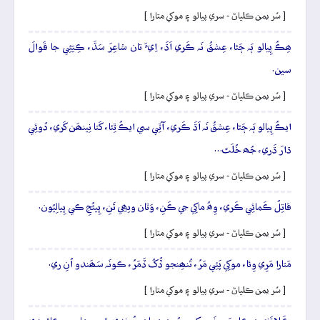
[ سُر يمن ڪلياڻ - سري پيالو ۽ موکي متارا ]
ھِڪُ پِيالو ٻَہ ڄَڻا، عِشقُ نَہ ڪَري اَڌَ، اِيءَ تان شاعِرَ سَڌَ، ڪِيَئِي جا قَوالَ
سين.
[ سُر يمن ڪلياڻ - سري پيالو ۽ موکي متارا ]
ايڪُ پِيالو ٻَہ ڄَڻا، عِشقُ نَہ اَڌَ ڪَري، آٽِي سي ايڪُ ٿِئا، کَتا نِينھَن کَري، دُوئِي
ڌارَ ڌَري، جُھ خُلَتَ…
[ سُر يمن ڪلياڻ - سري پيالو ۽ موکي متارا ]
قاتِلُ ڪَمائِي ڪَري، وِھُ ماکِي جي ڪَنِ، وَٽان ويھِي تَنِ، پِيئُجِ ڪي پِيالِيُون.
[ سُر يمن ڪلياڻ - سري پيالو ۽ موکي متارا ]
مَتارا مَرِي وِئا، موکِي پَئِي مَرُ، تُنھِنجو ڏُکُ ڏَمَرُ، ڪونَہ سَھَندو اُنِ ري.
[ سُر يمن ڪلياڻ - سري پيالو ۽ موکي متارا ]