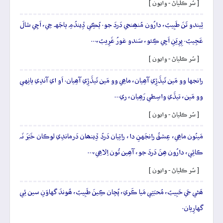
[ سُر ڪلياڻ - وايون ]
ٿِيندو تَنَ طَبِيبُ، دارُون مُنھِنجي دَردَ جو. ٻُڪِي ڏِيندُمِ ٻاجَهہ جِي، اَچِي شالَ
عَجِيبُ. پِرِيَنِ اَچِي ڪِئو، سَندو غورُ غَرِيبُ،…
[ سُر ڪلياڻ - وايون ]
رانجها وو مَين تَيڏَڙِي آھِيان، ماھِي وو مَين تَيڏَڙِي آھِيان. اَو اي آندِي ٻانِهي
وو مَين، تيڏَي واسِطي رَھِيان، ري…
[ سُر ڪلياڻ - وايون ]
مَينُون ماھِي، عِشقُ رانجَهنِ دا، راتِيان دَردُ ڏِينھان دَرماندِي لوڪان خَبَرَ نَہ
ڪائِي، دارُون ھِنَ دَردَ جو، آھِين تُون اِلاھِي،…
[ سُر ڪلياڻ - وايون ]
ھَڻي جَي حَبِيبُ، مُحبَتِي مَيا ڪَري، پُڇان ڪِينَ طَبِيبُ، ھُوندَ گهاوَنِ سين ئِي
گهارِيان.