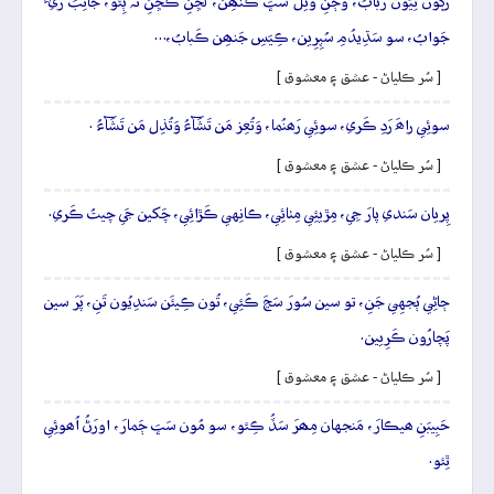
رَڳُون ٿِيُون رَبابُ، وَڄَنِ ويلَ سَڀَ ڪَنھِن، لُڇَنِ ڪُڇَنِ نَہ ٻِئو، جانِبَ ريءَ
جَوابُ، سو سَڌِيدُمِ سُپِرِين، ڪِيَسِ جَنھِن ڪَبابُ،…
[ سُر ڪلياڻ - عشق ۽ معشوق ]
سوئِي راھَ رَدِ ڪَري، سوئِي رَھنُما، وَتُعِز مَن تَشَآءُ وَتُذِل مَن تَشَآءُ .
[ سُر ڪلياڻ - عشق ۽ معشوق ]
پِريان سَندي پارَ جِي، مِڙيئِي مِٺائِي، ڪانِهي ڪَڙائِي، چَکين جَي چيتُ ڪَري.
[ سُر ڪلياڻ - عشق ۽ معشوق ]
ڄاڻِي ٻُجهِي جَنِ، تو سين سُورَ سَڃَ ڪَئِي، تُون ڪِيئَن سَندِيُون تَنِ، پَرَ سين
پَچارُون ڪَرِيين.
[ سُر ڪلياڻ - عشق ۽ معشوق ]
حَبِيبَنِ ھيڪارَ، مَنجهان مِھرَ سَڏُ ڪِئو، سو مُون سَڀَ ڄَمارَ، اورَڻُ اُھوئِي
ٿِئو.