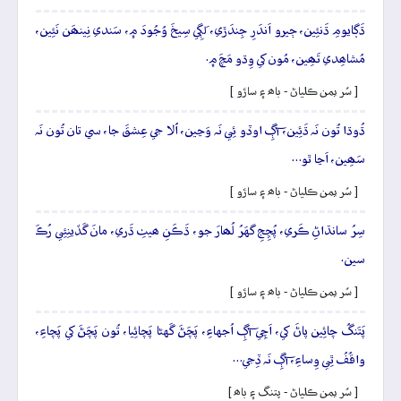
ڌَڳايومِ ڌَنئِين، ڄيرو اَندَرِ جِندَڙي، لَڳِي سِيخَ وُجُودَ ۾، سَندي نِينھَن نَئِين،
مُشاھِدي تَھِين، مُون کي وِڌو مَچَ ۾.
[ سُر يمن ڪلياڻ - باھ ۽ ساڙو ]
ڌُوڌا تُون نَہ ڌَئِين، آڳِ اوڏو ئِي نَہ وَڃين، اُلا جي عِشقَ جا، سي تان تُون نَہ
سَھِين، اَڃا ٿو…
[ سُر يمن ڪلياڻ - باھ ۽ ساڙو ]
سِرُ سانڌاڻِ ڪَري، پُڇِجِ گهَرُ لُھارَ جو، ڌَڪَنِ ھيٺِ ڌَري، مانَ گَڏينِئِي رُڪَ
سين.
[ سُر يمن ڪلياڻ - باھ ۽ ساڙو ]
پَتَنگُ چائِين پاڻَ کي، اَچِي آڳِ اُجهاءِ، پَچَڻَ گَهڻا پَچائِيا، تُون پَچَڻَ کي پَچاءِ،
واقُفُ ٿِي وِساءِ، آڳِ نَہ ڏِجي…
[ سُر يمن ڪلياڻ - پتنگ ۽ باھ ]