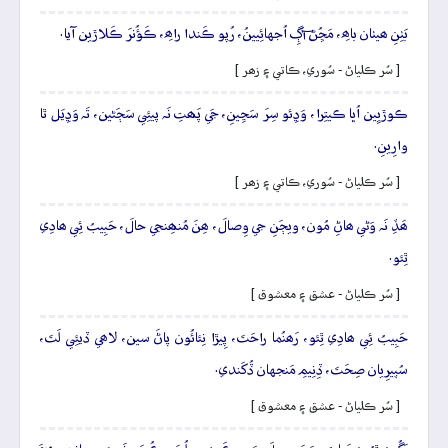
بَٺِنِ ھيٺان باھِ، مَڇُڻ آڳِ اُجهائِيينُ، رُپو ڪَندا راھِ، ڪَؤُنرَ ڪَلاڙين آيا.
[ سُر ڪلياڻ - سُوري، ڪاتي ۽ زھر ]
ڪوڙيِين اُڀا ڪيتِرا، وَڍِئو سِرَ سَڃِينِ، جَي پَھتِ نَہ پيئِي سَڄَڻين، تَہ وَڍِيَل ٿا
وارِينِ.
[ سُر ڪلياڻ - سُوري، ڪاتي ۽ زھر ]
ھَڏِ نَہ وَڻي ھاڻِ مُون، ويڄَنِ جي وِصالَ، ھِنَ مُنھِنجي حالَ، حَبِيبُ ئِي ھادِي
ٿِئو.
[ سُر ڪلياڻ - عشق ۽ معشوق ]
حَبِيبُ ئِي ھادِي ٿِئو، رَھنُما راحَتَ، پِيڙا نِئائُون پاڻَ سين، لاھي ڏيئِي لَتَ،
سُپيرِيان صِحَتَ، ڏِنِيمِ مَنجهان ڏُکَندي.
[ سُر ڪلياڻ - عشق ۽ معشوق ]