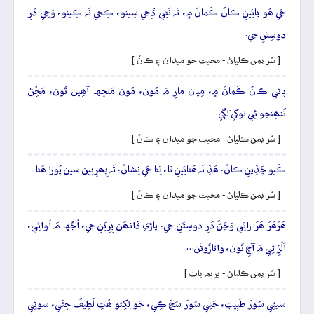
جَي ھُو پائِينِ ڪانُ ڪَمانَ ۾، تَہ نَئِي ڏِجي سِينو، ڪِجي نَہ ڪِينو، وَڃِي دَرِ
دوسِتَنِ جي.
[ سُر يمن ڪلياڻ - محبت جو ميدان ۽ ڪانُ ]
پائي ڪانُ ڪَمانَ ۾، مِيان مارِ مَ مُون، مُون مَنجِهہ آھِين تُون، مَڇُڻ
تُنھِنجو ئِي توکي لَڳي.
[ سُر يمن ڪلياڻ - محبت جو ميدان ۽ ڪانُ ]
ڪَيو ڇَڏِينِ ڪانُ، ھَڏِ نَہ ھَڻائِينِ ٿا، ٿِئا جَي نِشانُ، تَہ پِھرِيين سين پُورا ھُئا.
[ سُر يمن ڪلياڻ - محبت جو ميدان ۽ ڪانُ ]
ھَرَھَرَ ھَرَ رائِي وَڃَڻُ دَرِ دوسِتَنِ جي، پاڙي ڏانھَن پِرِيَنِ جي، اُجُهہ مَ اَوائِي،
اَلَڙِ ٿِي مَ آڇِ تُون، واٽاڙُوئَن…
[ سُر يمن ڪلياڻ - پريم پاٺ ]
سيئِي سُورَ طَبِيبَ، جَنِي سُورَ سَڃَ ڪِي، جَو لِکِئو ھُتِ لَطِيفُ چئَي، سوئِي