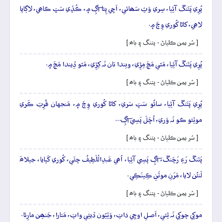
پُرِي پَتَنگَ آئِيا، سِري وَٽِ سَھائي، اَچِي پِئا آڳِ ۾، ڪُڏِي سَڀَ ڪاھي، لاڳاپا
لاھي، کاڻا کُوري وِچَ ۾.
[ سُر يمن ڪلياڻ - پتنگ ۽ باھ ]
پُرِي پَتَنگَ آئِيا، مَٿي مَچَ مِڙِي، ويندا تان نَہ کِڙِي، مَٿو ڏِيندا مَچَ ۾.
[ سُر يمن ڪلياڻ - پتنگ ۽ باھ ]
پُرِي پَتَنگَ آئِيا، سائُو سَڀَ سَري، کاڻا کُوري وِچَ ۾، مَنجهان قُرِبَ ڪَري
موٽِئو ڪو نَہ وَري، اُڇَلَ پَسِي آڳِ…
[ سُر يمن ڪلياڻ - پتنگ ۽ باھ ]
پَتَنگَ رَءِ رَچَنگَ، آڳِ پَسِي آئِيا، اُھي عَبدِالْلَطِيفُ چئَي، کُوري کَپايا، جيلاھَ
لَنئُن لايا، مَرَنِ موٽَنِ ڪِينَڪِي.
[ سُر يمن ڪلياڻ - پتنگ ۽ باھ ]
موکِي چوکِي نَہ ٿِئي، اَصلِ اوڇِي ذاتِ، وَٽِيُون ڏيئِي واتِ، مَتارا، جَنھِن مارِئا.