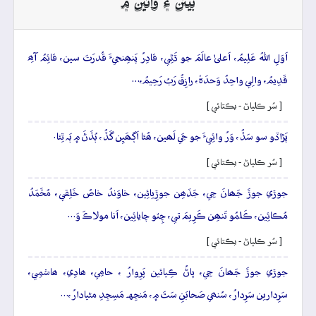
بيتن ۽ وائين ۾
اَوَلِ اللهُ عَلِيمُ، اَعلیٰ عالَمَ جو ڌَڻِي، قادِرُ پَنھِنجيءَ قُدرَتَ سين، قائِمُ آھِ
قَدِيمُ، والِي واحِدُ وَحدَہٗ، رازِقُ رَبُ رَحِيمُ،…
[ سُر ڪلياڻ - يڪتائي ]
پَڙاڏو سو سَڏُ، وَرُ وائِيءَ جو جَي لَھين، ھُئا اَڳھَيِن گَڏُ، ٻُڌَڻَ ۾ ٻَہ ٿِئا.
[ سُر ڪلياڻ - يڪتائي ]
جوڙي جوڙَ جَھانَ جِي، جَڏھِن جوڙِيائِين، خاوَندُ خاصُ خَلِقي، مُحَّمَدُ
مُڪائِين، ڪَلمُو تَنھِن ڪَرِيمَ تي، چِٽو چايائِين، اَنا مولاڪَ وَ…
[ سُر ڪلياڻ - يڪتائي ]
جوڙي جوڙَ جَھانَ جِي، پاڻُ ڪِيائين پَرِوارُ ، حامِي، ھادِي، ھاشمِي،
سَرِدارين سَرِدارُ، سُنھي صَحابَنِ سَٿَ ۾، مَنجِهہ مَسِجِدِ مڻيادارُ،…