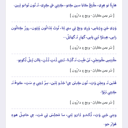
ھارِئَا تو ھِرِي، ڪُپَجُ ڪايا سين ڪِئو، ڪِيَئِي جَي ڪِرِي، تَہ تُون تَوانو ٿِيين.
[ سُر يمن ڪلياڻ - ويڄ ۽ دارُون ]
وَڍي جَنِ وِڌِياسِ، وَرِي ويڄَ ئِي سي ٿِئا، تُرتُ ٻَڌائُون پَٽِيُون، روزُ ڪِئائُون
راسِ، ھِينئَڙا تَنِي پاسِ، گهارِ تَہ گهايَلُ…
[ سُر يمن ڪلياڻ - ويڄ ۽ دارُون ]
ڪُٺِيَسِ ڪُويڄَنِ، تَنَ طَبِيبَ نَہ گَڏِئا، ڏيئِي ڏَنڀَ ڏَڏَنِ، پاڻان ڏِيلُ ڏُکويو.
[ سُر يمن ڪلياڻ - ويڄ ۽ دارُون ]
ھُئَين تَہ ويڄَنِ وَٽِ، تُون ڪِيئَن جِيءَ جَڏو ٿِئَين، سِرُ ڏيئِي ۾ سَٽِ، ڪوھُ نَہ
ڪِيَئِي ڊَڀَڙا.
[ سُر يمن ڪلياڻ - ويڄ ۽ دارُون ]
ويٺي جَنِي وَٽِ، ڏُکندو ڏاڍو ٿِئي، سا مَجلِسَ ئِي مَٽِ، جٖي حاصِلُ ھوءِ
ھَزارَ جو.