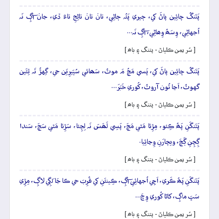
پَتَنگُ چائِين پاڻَ کي، ڄيري پَئُہ ڄاڻِي، تانۡ تانۡ تاڻِجِ تاءَ ڏي، جانۡ آڳِ نَہ
اُجهاڻِي، وِسَھُ وِھاڻِي، آڳِ نَہ…
[ سُر يمن ڪلياڻ - پتنگ ۽ باھ ]
پَتَنگُ چائِين پاڻَ کي، پَسي مَچُ مَ موٽُ، سَھائي سُپَيرِيَن جي، گِهڙُ تَہ ٿِئَين
گهوٽُ، اَڃا تُون آروٽُ، کُوري خَبَرَ…
[ سُر يمن ڪلياڻ - پتنگ ۽ باھ ]
پَتَنگَنِ پَھُ ڪِئو، مِڙِئا مَٿي مَچَ، پَسِي لَھَسَ نَہ لِچِئا، سَڙِئا مَٿي سَچَ، سَندا
ڳِچِنِ ڳَچَ، ويچارَنِ وِڃائِيا.
[ سُر يمن ڪلياڻ - پتنگ ۽ باھ ]
پَتَنگَنِ پَھُ ڪَري، اَچِي اُجهائِي آڳِ، ڪِينئَنِ کي قُرِبَ جي ڪا جَا لَڳِي لاڳِ، مِڙِي
سَڀَ ماڳِ، کاڻا کُوري وِچَ…
[ سُر يمن ڪلياڻ - پتنگ ۽ باھ ]