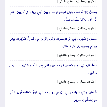
[ سُر يمن ڪلياڻ - سِڪ ۽ عاشقي ]
سِڪَڻَ اِيءَ نَہ سَڌَ، جِيئَن لِڪِئو لَياڪا پائيين، پَئِي پِريان جي نَہ ٿِيين، مَٿي
اَڱَڻَ اَڌَ، اِيءَ پُڻ ڪُوڙِي سَڌَ،…
[ سُر يمن ڪلياڻ - سِڪ ۽ عاشقي ]
سِڪَڻُ ۽ سُورِي، ٻَئِي اکَرِ ھيڪَڙي، وِھَڻُ واٽڙِيُنِ تي، گَهارَڻُ ضَرُورِي، ٻِنِهي
جِي پُورِي، جِيءَ ڏِني ري نَہ جُڙي.
[ سُر يمن ڪلياڻ - سِڪ ۽ عاشقي ]
سِڪَ وَڏو ئِي سُورُ، مَحَبتَ وَڏو مامِرو، اَٺَئِي پَھَرَ مَلُورُ، سَگهو ساعَتَ نَہ
جِندَڙو.
[ سُر يمن ڪلياڻ - سِڪ ۽ عاشقي ]
ڪَنھِن چَيُئِي تَہ پاءِ، پيرُ پِريان جي پيرَ ۾، سيڻَنِ سُورُ سُھاءِ، تُون سُکَنِ
جُون سَڌُون ڪَرِين.