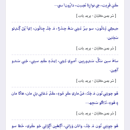
ڪَنِ قَرِيبَ، جٖي نوازِئا نَصِيبَ، دارُونءَ سي…
[ سُر يمن ڪلياڻ - پريم پاٺ ]
جيڪِي ڏِنائُون، سو سِرُ ڏيئِي سَھُ جِندَڙا، مَ چَئُہ ڇِنائُون، اِيءُ پُڻ ڳَنڍئو
سَڄَڻين.
[ سُر يمن ڪلياڻ - پريم پاٺ ]
ساھَ سين سَڱُ سَنڍوريين. اُميرِي ڏيئِي، اِيندَءِ ڪَمِ سيئِي، جَنِي سَندو
آھِين.
[ سُر يمن ڪلياڻ - پريم پاٺ ]
ھُو چونِئِي تُون مَ چَئُہُ، مَنُ ماري ڪَرِ مُوءِ، ڪَڍُ دَغائِي دِلِ مان، ھاگا مان
۽ ھُوءِ، تَہ آگو سَنجِهہ…
[ سُر يمن ڪلياڻ - پريم پاٺ ]
ھُو چوِنِئِي تُون مَ چَئُہ، واتان وَرائي، اَڳھَيِن اَڳِرائِي جَو ڪَري، خَطا سو