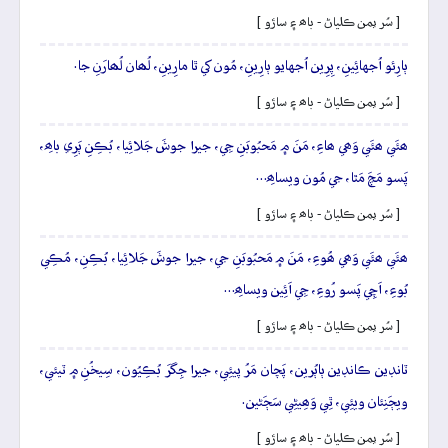
[ سُر يمن ڪلياڻ - باھ ۽ ساڙو ]
ٻارِئو اُجهائِينِ، پِرِين اُجهايو ٻارِينِ، مُون کي ٿا مارِينِ، لُھان لُھارَنِ جا.
[ سُر يمن ڪلياڻ - باھ ۽ ساڙو ]
ھئَي ھئَي وَھي ھاءِ، مَنَ ۾ مَحبُوبَنِ جِي، جيرا جوشَ جَلائِيا، بُڪِنِ ٻَرِي باھِ،
پَسو مَچَ مَٿا، جي مُون ويساھِ…
[ سُر يمن ڪلياڻ - باھ ۽ ساڙو ]
ھئَي ھئَي وَھي ھُوءِ، مَنَ ۾ مَحبُوبَنِ جي، جيرا جوشَ جَلائِيا، بُڪِنِ، مُڪِي
بُوءِ، اَچِي پَسو رُوءِ، جِي اَئِين ويساھِ…
[ سُر يمن ڪلياڻ - باھ ۽ ساڙو ]
ٽانڊين ڪانڊين ٻاٻُرين، پَچان مَرُ پيئِي، جيرا جِگرَ بُڪِيُون، سِيخُنِ ۾ ٽيئي،
ويڄَنِئان ويئِي، ٿِي وَھِيڻِي سَڄَڻين.
[ سُر يمن ڪلياڻ - باھ ۽ ساڙو ]