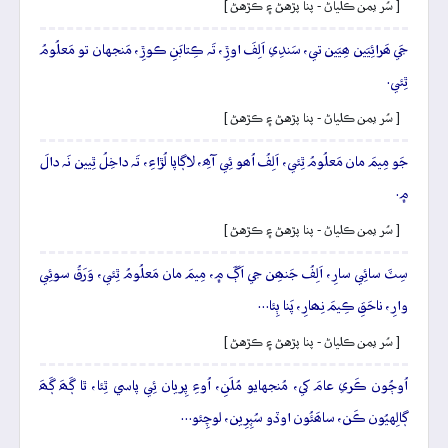
[ سُر يمن ڪلياڻ - پنا پڙهڻ ۽ ڪڙهڻ ]
جَي ھَرائِيَين ھِيَين تي، سَندِي اَلِفَ اوڙِ، تَہ ڪِتابَنِ ڪوڙِ، مَنجهان تو مَعلُومُ
ٿِئي.
[ سُر يمن ڪلياڻ - پنا پڙهڻ ۽ ڪڙهڻ ]
جَو مِيمَ مان مَعلُومُ ٿِئي، اَلِفُ اُھو ئِي آھِ، لاڳاپا لُڙاءِ، تَہ داخِلُ ٿِيين نَہ دالَ
۾.
[ سُر يمن ڪلياڻ - پنا پڙهڻ ۽ ڪڙهڻ ]
سِٽَ سائِي سارِ، اَلِفُ جَنھِن جي اَڳَ ۾، مِيمَ مان مَعلُومُ ٿِئي، وَرَقُ سوئِي
وارِ، ناحَقِ ڪِيمَ نِھارِ، پَنا ٻِئا…
[ سُر يمن ڪلياڻ - پنا پڙهڻ ۽ ڪڙهڻ ]
اُوڄُون ڪَري عامَ کي، مُنجهايو مُلَنِ، اُوءِ پِريان ئِي پاسي ٿِئا، ٿا ڳَھَ ڳَھَ
ڳالِهيُون ڪَن، ساھَئُون اوڏو سُپِرِين، لوچِئو…