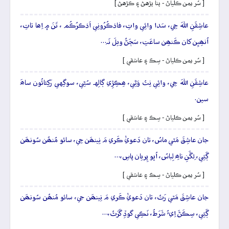
[ سُر يمن ڪلياڻ - پنا پڙهڻ ۽ ڪڙهڻ ]
عاشِقَنِ اللهَ جِي، سَدا وائِي واتِ، فاذڪُرُونِي اَذڪرُڪُم ، تَنَ ۾ اِھا تاتِ،
اُنھِيِن کان ڪَنھِن ساعَتِ، سَڄَڻُ ويلَ نَہ…
[ سُر يمن ڪلياڻ - سِڪ ۽ عاشقي ]
عاشِقَنِ اللهَ جِي، وائِي نِتُ وَڻِي، ھِڪِڙِي ڳالِهہ سُڻِي، سوگِهي رَکِئائُون ساھَ
سين.
[ سُر يمن ڪلياڻ - سِڪ ۽ عاشقي ]
جان عاشِقَ مَٿي ماسُ، تان دَعويٰ ڪَري مَ نِينھَن جِي، سائو مُنھُن سُونھَن
ڳَئِي، لِڱَنِ ناھِ لِباسُ، اُڀو پِريان پاسِ،…
[ سُر يمن ڪلياڻ - سِڪ ۽ عاشقي ]
جان عاشِقَ مَٿي رَتُ، تان دَعويٰ ڪَري مَ نِينھَن جي، سائو مُنھُن سُونھَن
ڳَئِي، سِڪَڻَ اِيءُ شَرَطُ، نَڪِي گوڏِ گَرَٿُ،…