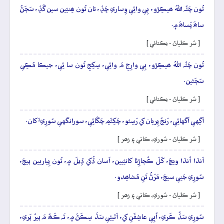
تُون چَئُہ اللهُ ھيڪِڙو، ٻِي وائِي وِساري ڇَڏِ، تان تُون ھِنيَين سين گَڏِ، سَڄَڻُ
ساھَ پَساھَ ۾.
[ سُر ڪلياڻ - يڪتائي ]
تُون چَئُہ اللهُ ھيڪِڙو، ٻِي وارِجِ مَ وائِي، سِکِجِ تُون سا ئِي، جيڪا مُڪِي
سَڄَڻين.
[ سُر ڪلياڻ - يڪتائي ]
اَگِهي اَگهائِي، رَنجُ پِريان کي رَسِئو، چَکِئَمِ چَڱائِي، سورانگهي سُورِيءَ کان.
[ سُر ڪلياڻ - سُوري، ڪاتي ۽ زھر ]
اَنڌا اُنڌا ويڄَ، کَلَ ڪُڄاڙِئا کانئِيين، اَسان ڏُکي ڏِيلَ ۾، تُون پِياريين پيڄَ،
سُورِي جَنِي سيڄَ، مَرَڻُ تَنِ مُشاھِدو.
[ سُر ڪلياڻ - سُوري، ڪاتي ۽ زھر ]
سُورِي سَڏُ ڪَري، اُڀِي عاشِقَنِ کي، اَٿيئِي سَڌَ سِڪَڻَ ۾، تَہ ڪَھُ مَ پيرُ پَري،