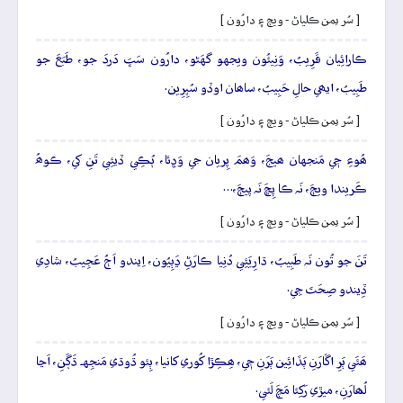
[ سُر يمن ڪلياڻ - ويڄ ۽ دارُون ]
ڪارائِيان قَرِيبُ، وَنِيئُون ويجهو گهَڻو، دارُون سَڀَ دَردَ جو، طَبَعَ جو
طَبِيبُ، ايھي حالِ حَبِيبُ، ساھان اوڏو سُپِرِين.
[ سُر يمن ڪلياڻ - ويڄ ۽ دارُون ]
ھُوءِ جٖي مَنجهان ھيجَ، وَھمَ پِريان جي وَڍِئا، ٻُڪِي ڏيئِي تَنِ کي، ڪوھُ
ڪَريندا ويڄَ، نَہ ڪا پِڇَ نَہ پيڄَ،…
[ سُر يمن ڪلياڻ - ويڄ ۽ دارُون ]
تَنَ جو تُون نَہ طَبِيبُ، ڌارِيَئِي دُنِيا ڪارَڻِ ڍَٻِيُون، اِيندو اَڄُ عَجِيبُ، شادِي
ڏِيندو صِحَتَ جِي.
[ سُر يمن ڪلياڻ - ويڄ ۽ دارُون ]
ھَئَي ٻَرِ اڱارَنِ ٻَڏائِين ٻَرَنِ جٖي، ھِڪِڙا کُوري کانيا، ٻِئو ڌُوڌي مَنجِهہ ڌَڳَنِ، اَڃا
لُھارَنِ، ميڙي رَکِئا مَچَ لَئي.