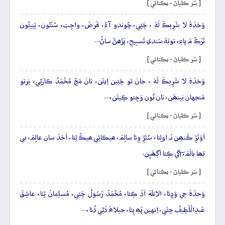
[ سُر ڪلياڻ - يڪتائي ]
وَحۡدَہٗ لا شَرِيڪَ لَهٗ ، چَئِي، چُوندو آءُ، فَرضَ، واجِبَ، سُنَتُون، تِنِيئُون
تَرَڪُ مَ پاءِ، توبَهَ سَندي تَسبِيحِ، پَڙَهڻَ ساڻُ…
[ سُر ڪلياڻ - يڪتائي ]
وَحۡدَہٗ لا شَرِيڪَ لَهٗ ، جانۡ ٿو چَئِين اِيئَن، تانۡ مَڃُ مُحَّمَدُ ڪارَڻِي، نِرتو
مَنجهان نِينھَن، تان تُون وَڃِئو ڪِيئَن،…
[ سُر ڪلياڻ - يڪتائي ]
اَوَتَڙِ ڪَنھِن نَہ اولِئا، سُتَڙِ وِئا سالِمَ، ھيڪائِي ھيڪُ ٿِئا، اَحَدَ سان عالِمَ، بي
بَھا بالَمَ، آگي ڪِئا اَڳھَيِن.
[ سُر ڪلياڻ - يڪتائي ]
وَحدَہٗ جٖي وَڍِئا، الاللهَ اَڌَ ڪِئا، مُحَّمَدُ رَسُولُ چَئِي، مُسلِمانَ ٿِئا، عاشِقَ
عَبدِالْلَطِيفُ چئَي، اِنهين پَھِ پِئا، جيلاھَ ڌَڻِي ڌُئا،…