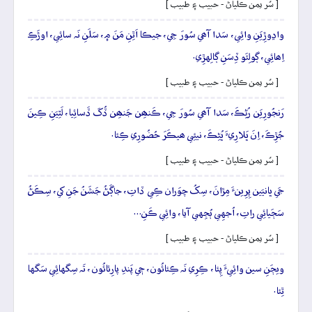
[ سُر يمن ڪلياڻ - حبيب ۽ طبيب ]
واڍوڙِيَنِ وائِي، سَدا آھي سُورَ جِي، جيڪا اَٿِنِ مَنَ ۾، سَلَنِ نَہ سائِي، اوڙَڪِ
اِھائِي، ڳولِئَو ڏِسَنِ ڳالِهڙِي.
[ سُر يمن ڪلياڻ - حبيب ۽ طبيب ]
رَنجُورِيَن رُڻِڪَ، سَدا آھي سُورَ جِي، ڪَنھِن جَنھِن ڏُکَ ڏَسائِيا، لَٿِيَنِ ڪِينَ
جُڙِڪَ، اِنَ ڀَلارِيءَ ڀُڻِڪَ، نيئِي ھيڪَرَ حُضُورِي ڪِئا.
[ سُر يمن ڪلياڻ - حبيب ۽ طبيب ]
جَي ڀانيَين پِرِينءَ مِڙانَ، سِکُ چوَران ڪِي ڏاتِ، جاڳَڻُ جَشَنُ جَنِ کي، سِڪَڻُ
سَڄَيائِي راتِ، اُجهِي ٻُجِهي آيا، وائِي ڪَنِ…
[ سُر يمن ڪلياڻ - حبيب ۽ طبيب ]
ويڄَنِ سين وائِيءَ پِئا، ڪِرِي نَہ ڪِئائُون، جٖي پَندِ پارِئائُون، تَہ سِگهائِي سَگها
ٿِئا.