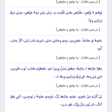
[ سُر يمن ڪلياڻ - پنا پڙهڻ ۽ ڪڙهڻ ]
پَڙِهئو ٿا پَڙَهنِ، ڪَڙَھنِ ڪِينَ قُلُوبَ ۾، تِيئَن تِيئَن ڏوھَ چَڙَهنِ، جِيئَن وَرَقَ
وَرائِين وِتَراَ.
[ سُر يمن ڪلياڻ - پنا پڙهڻ ۽ ڪڙهڻ ]
ڪوھُ ٿو ڪاغَذُ ڪورِيين، ويٺو وِڃائِين مَسُ، ڏوري تِئان ڏِسُ، اَکَرُ جِئان،
آيو.
[ سُر يمن ڪلياڻ - پنا پڙهڻ ۽ ڪڙهڻ ]
تِھَڙا چالِيھا نَہ چالِيھَ، جِھَڙو پَسَڻُ پِرِينءَ جو، ڪِھَڙِي ڪاتِبَ تُون ڪَرِيين،
مَٿي پَنَنِ پِيھَ، جَي وَرَقَ وَرائِيين وِيھَ، تَہ…
[ سُر يمن ڪلياڻ - پنا پڙهڻ ۽ ڪڙهڻ ]
تَنُ کُڏِي مَنُ حُجِرو، ڪِيَمِ چالِيھا رَکُ، پُوڄِئو ڪوھُ نَہ پُوڄِيين، اَٺَئِي پَھَرَ
اَلَکُ، تان تُون پاڻُ پَرِکُ، ھُو سَڀَ…