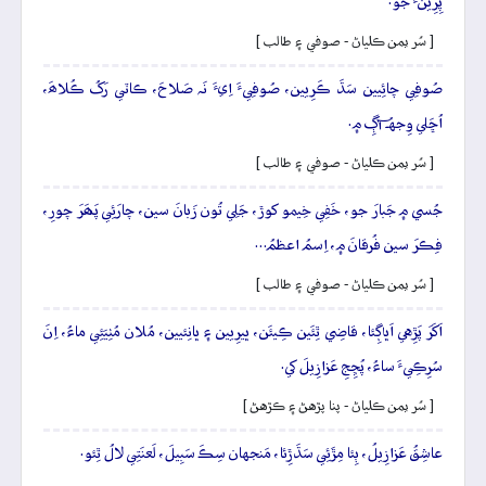
پِرِينءَ جو.
[ سُر يمن ڪلياڻ - صوفي ۽ طالب ]
صُوفِي چائِيين سَڌَ ڪَرِيين، صُوفِيءَ اِيءَ نَہ صَلاحَ، ڪاٽي رَکُ ڪُلاھَ،
اُڇَلي وِجهُہ آڳِ ۾.
[ سُر يمن ڪلياڻ - صوفي ۽ طالب ]
جُسي ۾ جَبارَ جو، خَفِي خِيمو کوڙ، جَلِي تُون زَبانَ سين، چارَئِي پَھَرَ چورِ،
فِڪرَ سين فُرقانَ ۾، اِسمُ اعظمُ…
[ سُر يمن ڪلياڻ - صوفي ۽ طالب ]
اَکَرَ پَڙِهي اَڀاڳِئا، قاضِي ٿِئَين ڪِيئَن، ڀيرِيين ۽ ڀانِئيين، مُلان مُٺِيَئِي ماءُ، اِنَ
سُرِڪِيءَ ساءُ، پُڇِجِ عَزازِيلَ کي.
[ سُر يمن ڪلياڻ - پنا پڙهڻ ۽ ڪڙهڻ ]
عاشِقُ عَزازِيلُ، ٻِئا مِڙَئِي سَڌَڙِئا، مَنجهان سِڪَ سَبِيلَ، لَعنَتِي لالُ ٿِئو.