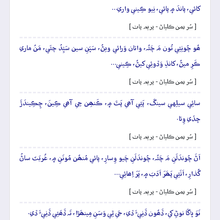
کائي، پاندَ ۾ پائي، نِيو ڪِيني واري…
[ سُر يمن ڪلياڻ - پريم پاٺ ]
ھُو چُونِئِي تُون مَ چَئُہ، واتان وَرائي ويڻُ، سَڀَنِ سين سَيِّدُ چئَي، مَنُ ماري
ڪَرِ ميڻُ، کانڌِ وَڏوئِي کيڻُ، ڪِيني…
[ سُر يمن ڪلياڻ - پريم پاٺ ]
سائِي سيلِهي سينڱ، پَئِي آھي پَٽَ ۾، ڪَنھِن جِي آھي ڪِينَ، ڇِڪِيندَڙَ
ڇڏي وِئا.
[ سُر يمن ڪلياڻ - پريم پاٺ ]
اَڻَ چُوندَلَنِ مَ چَئُہ، چُوندَلَنِ چَيو وِسارِ، پائي مُنھُن مُونَنِ ۾، غُربَتَ ساڻُ
گُذارِ، اَٺَئِي پَھَرَ اَدَبَ ۾، پَرَ اِھائِي…
[ سُر يمن ڪلياڻ - پريم پاٺ ]
نَوَ ڀاڱا نوڻِ کي، ڏَھُون ڏَنِيءَ ڏي، جَي ٿِي وَسَنِ مِينھَڙا، تَہ ڏَھَئِي ڏَنِيءَ ڏي.