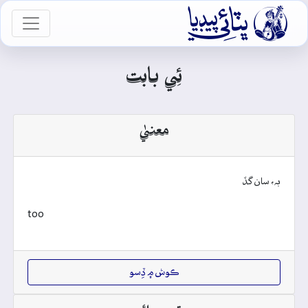

vigation
ئِي بابت
معنيٰ
بہ، سان گڏ
too
ڪوش ۾ ڏِسو