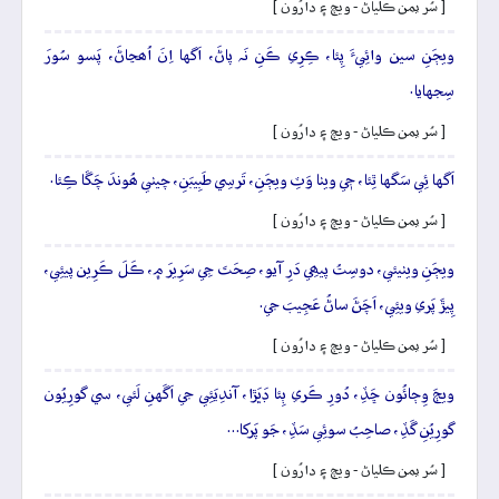
[ سُر يمن ڪلياڻ - ويڄ ۽ دارُون ]
ويڄَنِ سين وائِيءَ پِئا، ڪِرِي ڪَنِ نَہ پاڻَ، اَگها اِنَ اُھڃاڻَ، پَسو سُورَ
سِجهايا.
[ سُر يمن ڪلياڻ - ويڄ ۽ دارُون ]
اَگها ئِي سَگها ٿِئا، جٖي ويٺا وَٽِ ويڄَنِ، تَرسِي طَبِيبَنِ، چيٺي ھُوندَ چَڱا ڪِئا.
[ سُر يمن ڪلياڻ - ويڄ ۽ دارُون ]
ويڄَنِ ويٺيئي، دوسِتُ پيھِي دَرِ آيو، صِحَتَ جِي سَرِيرَ ۾، ڪَلَ ڪَرِين پيئِي،
پِيڙَ پَري ويئِي، اَچَڻَ ساڻُ عَجِيبَ جي.
[ سُر يمن ڪلياڻ - ويڄ ۽ دارُون ]
ويڄَ وِڄائُون ڇَڏِ، دُورِ ڪَري ٻِئا ڊَڀَڙا، آندِيَئِي جي اَگَهنِ لَئي، سي گورِيُون
گورِيُنِ گَڏِ، صاحِبُ سوئِي سَڏِ، جَو پَرکا…
[ سُر يمن ڪلياڻ - ويڄ ۽ دارُون ]