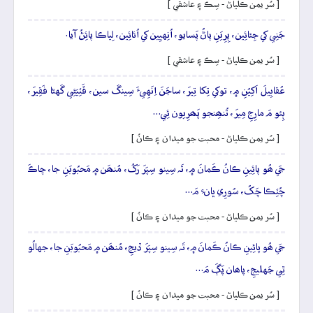
[ سُر يمن ڪلياڻ - سِڪ ۽ عاشقي ]
جَنِي کي جِئائِين، پِرِيَنِ پاڻُ پَسايو، اُنِهيِين کي اُئائِين، لِياڪا پائِڻُ آيا.
[ سُر يمن ڪلياڻ - سِڪ ۽ عاشقي ]
عُقابِيلَ اَکِيُنِ ۾، توکي تِکا تِيرَ، ساجَنَ اِنَهِيءَ سِينڱ سين، ڦَٽِيَئِي گَهڻا فَقِيرَ،
ٻِئو مَ مارِجِ مِيرَ، تُنھِنجو پَھرِيون ئِي…
[ سُر يمن ڪلياڻ - محبت جو ميدان ۽ ڪانُ ]
جَي ھُو پائِينِ ڪانُ ڪَمانَ ۾، تَہ سِينو سِپَرَ رَکُ، مُنھَن ۾ مَحبُوبَنِ جا، چاڪَ
چُٽِڪا چَکُ، سُورِي ڀانءِ مَ…
[ سُر يمن ڪلياڻ - محبت جو ميدان ۽ ڪانُ ]
جَي ھُو پائِينِ ڪانُ ڪَمانَ ۾، تَہ سِينو سِپَرَ ڏيجِ، مُنھَن ۾ مَحبُوبَنِ جا، جهالُو
ٿِي جَهليجِ، پاھان پَڳَ مَ…
[ سُر يمن ڪلياڻ - محبت جو ميدان ۽ ڪانُ ]