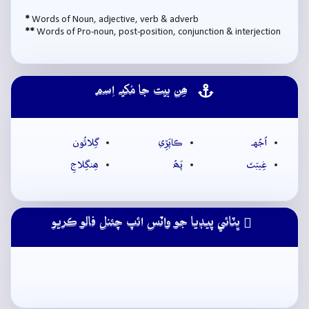
*
Words of Noun, adjective, verb & adverb
**
Words of Pro-noun, post-position, conjunction & interjection
ھِن بيت جا مُکيہ اِسم
اُجُهہ
ڪاپَڙِي
گِلائُون
غِيبَتَ
پَھُ
ھِنگِلاجِ
ڀٽائي پيڊيا جو واٽس ائپ چئنل فالو ڪريو