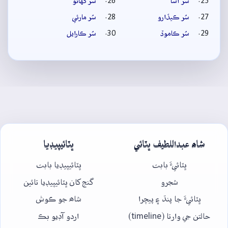
سُر آسا
سُر گهاتو
سُر ڪيڏارو
سُر مارئي
سُر ڪاموڏ
سُر ڪارايل
شاھ عبداللطيف ڀٽائي
ڀٽائيپيڊيا
ڀٽائيءَ بابت
ڀٽائيپيڊيا بابت
شجرو
گنج کان ڀٽائيپيڊيا تائين
ڀٽائيءَ جا پنڌ ۽ پيچرا
شاھ جو ڪوش
حالتن جي وارتا (timeline)
اردو آڊيو بڪ