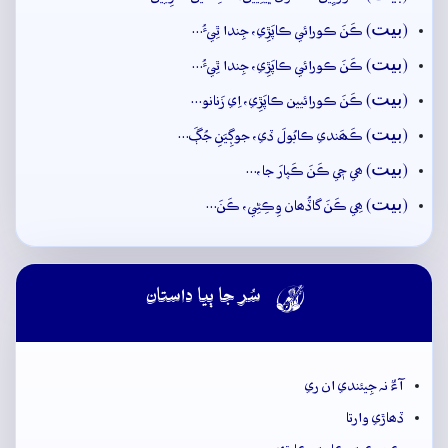
بيت
(
) ڪَنَ ڪورائي ڪاپَڙِي، جِندا ٿِيءُ…
بيت
(
) ڪَنَ ڪورائي ڪاپَڙِي، جِندا ٿِيءُ…
بيت
(
) ڪَنَ ڪورائيين ڪاپَڙِي، اِي زَنانو…
بيت
(
) ڪَھَندي ڪابُولَ ڏي، جوڳِيَنِ جُڳَ…
بيت
(
) ھي جٖي ڪَنَ ڪَپارَ جا،…
بيت
(
) ھِي ڪَنَ گاڏُھان وِڪِڻِي، ڪَنَ…

سُر جا ٻيا داستان
آءٌ نہ جِيئندي ان ري
ڏھاڙي وارتا