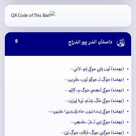

داستان اندر ٻيو اندراج
بيت
(
) تُون ڀائِي جوڳِي ٿِئو، لائي…
بيت
(
) جوڳَ نَہ جوڳو تُون، ڪَرِيين…
بيت
(
) جوڳِي تُنھِنجي جوڳَ ۾، ڳالِهہ…
بيت
(
) جوڳِي جَڳُ ڇَڏي، پُرئا پُورَڀَ…
بيت
(
) جوڳِي ٿِينداسُون، ماءَ پَلِيندِينءَ ڪيتِرو،…
بيت
(
) جوڳِي ٿِيَنِ نَہ يارَ، ڪَنھِن…
بيت
(
) جوڳِيَنِ جوڳُ جُڳاءِ، جوڳُ پُڻ…