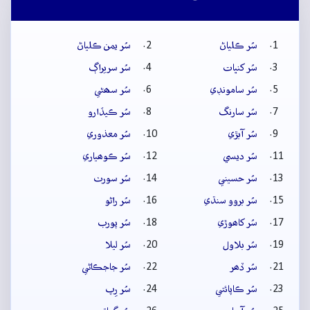
سُر ڪلياڻ
سُر يمن ڪلياڻ
سُر کنڀات
سُر سريراڳ
سُر سامونڊي
سُر سھڻي
سُر سارنگ
سُر ڪيڏارو
سُر آبڙي
سُر معذوري
سُر ديسي
سُر ڪوھياري
سُر حسيني
سُر سورٺ
سُر بروو سنڌي
سُر راڻو
سُر کاھوڙي
سُر پورب
سُر بلاول
سُر ليلا
سُر ڏھر
سُر جاجڪاڻي
سُر ڪاپائتي
سُر رِپ