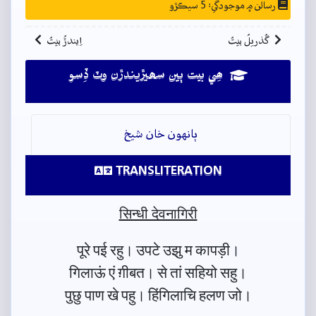
رسالن ۾ موجودگي: 5 سيڪڙو
گُذريلُ بيتُ
اِيندڙُ بيتُ
ھِي بيت ٻين سھيڙيندڙن وٽ ڏِسو
ٻانهون خان شيخ
TRANSLITERATION
सिन्धी देवनागिरी
पूरे पई रहु। उपटे उझु म कापड़ी।
गिलाऊं एं ग़ीबत। से तां सहियो सहु।
पुछु पाण खे पहु। हिंगिलाचि हलण जो।