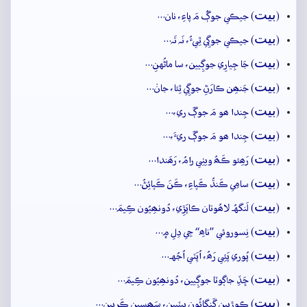
بيت
(
) جيڪي جوڳُ مَ پاءِ، نان…
بيت
(
) جيڪي جوڳِي ٿِيءُ، نَہ تَہ…
بيت
(
) جَا جِيارِي جوڳِيين، سا ماڻُهنِ…
بيت
(
) جَنھِن ڪارَڻِ جوڳِي ٿِئا، جانۡ…
بيت
(
) جِندا ھو مَ جوڳَ ري،…
بيت
(
) جِندا ھو مَ جوڳَ ريءَ،…
بيت
(
) رَھِئو ڪَھُ ويٺِي رامُ، رَھَندا…
بيت
(
) سامِي ڪَنڌُ ڪَپاءِ، ڪَنَ ڪَپائِڻُ…
بيت
(
) لَنگهُہ لاھُوتان ڪاپَڙِي، دُونھِيُون ڪِيمَ…
بيت
(
) نِسوروئي ”ناھِ“ جِي دِلِ ۾…
بيت
(
) پُوري پَئِي رَھُ، اُپَٽي اُجُهہ…
بيت
(
) ڇَڏِ جاڳوٽا جوڳِيين، دُونھِيُون ڪِيمَ…
بيت
(
) ڪوڙيِين گَنگائُون ڀيٽِيين، سَھِسين ڪَرِيين…