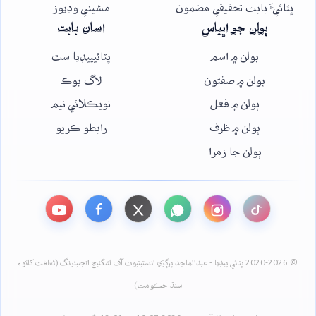
ڀٽائيءَ بابت تحقيقي مضمون
مشيني وڊيوز
ٻولن جو اڀياس
اسان بابت
ٻولن ۾ اسم
ڀٽائيپيڊيا سٿ
ٻولن ۾ صفتون
لاگ بوڪ
ٻولن ۾ فعل
نويڪلائي نيم
ٻولن ۾ ظرف
رابطو ڪريو
ٻولن جا زمرا
© 2020-2026 ڀٽائي پيڊيا - عبدالماجد ڀرڳڙي انسٽيٽيوٽ آف لئنگئيج انجنيئرنگ (ثقافت کاتو،
سنڌ حڪومت)