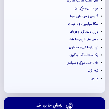
ڪن ڪٽ ڪاپٽ ڪاپڙي
جي ڀانيَين جوڳِي ٿِيان
آديسي ۽ مونا طور سينا
سڳا سيلهيون ۽ نااميدي
بازار، ناٿ، گرو ۽ ھرنام
قوت ڪڙايا ۽ پوڄا ڪار
اڄ نہ اوطاقن ۽ جياسُون
بُک، طعام، گدا ۽ گبري
الله، آدم، جوڳي ۽ سنياسي
ٽيھ اکري
وايون

رسالي جا ٻيا سُر