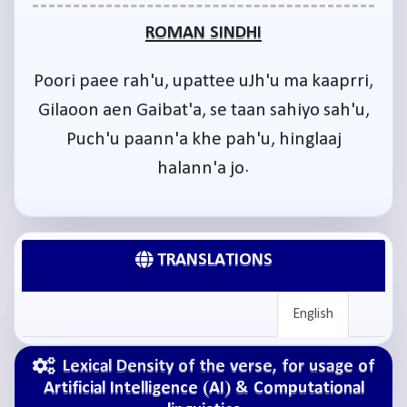
ROMAN SINDHI
Poori paee rah'u, upattee uJh'u ma kaaprri,
Gilaoon aen Gaibat'a, se taan sahiyo sah'u,
Puch'u paann'a khe pah'u, hinglaaj
halann'a jo.
TRANSLATIONS
English
Lexical Density of the verse, for usage of
Artificial Intelligence (AI) & Computational