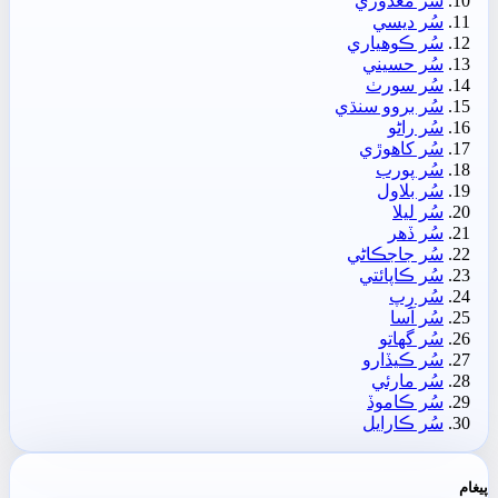
سُر معذوري
سُر ديسي
سُر ڪوھياري
سُر حسيني
سُر سورٺ
سُر بروو سنڌي
سُر راڻو
سُر کاھوڙي
سُر پورب
سُر بلاول
سُر ليلا
سُر ڏھر
سُر جاجڪاڻي
سُر ڪاپائتي
سُر رِپ
سُر آسا
سُر گهاتو
سُر ڪيڏارو
سُر مارئي
سُر ڪاموڏ
سُر ڪارايل
پيغام