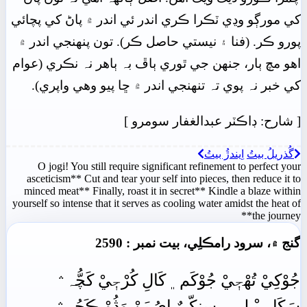
کي مورڳو وڍي ٽڪرا ڪري اندر ئي اندر ۾ پاڻ کي پچائي
پورو ڪر. (فنا ۽ نيستي حاصل ڪر). تون پنھنجي اندر ۾
اهو مچ ٻار، جنھن جي ٿوري ٻاڦ بہ ٻاهر نہ نڪري (عوام
کي خبر نہ پوي تہ تنھنجي اندر ۾ ڇا پيو وهي واپري).
[
شارح: ڊاڪٽر عبدالغفار سومرو
]
گُذريلُ بيتُ
اِيندڙُ بيتُ
O jogi! You still require significant refinement to perfect your
asceticism** Cut and tear your self into pieces, then reduce it to
minced meat** Finally, roast it in secret** Kindle a blaze within
yourself so intense that it serves as cooling water amidst the heat of
the journey**
گنج ۾، سرود رامڪلِي، بيت نمبر : 2590
جُوْکِيْ تُھْجٖيْ جُوْکَم﮼ کَالِ کُرْجٖيْ کَچُّہ﮶
سَکَا سٖيْـلِي﮼ سِنکِّيٌ اِيُ پَنْ وَڎُوْ ڪَچُہ﮶