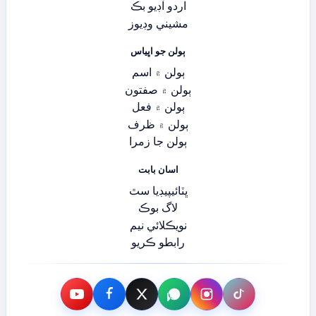
اردو آڊيو بڪ
مشيني وڊيوز
ٻولن جو اڀياس
ٻولن ۾ اسم
ٻولن ۾ صفتون
ٻولن ۾ فعل
ٻولن ۾ ظرف
ٻولن جا زمرا
اسان بابت
ڀٽائيپيڊيا سٿ
لاگ بوڪ
نويڪلائي نيم
رابطو ڪريو