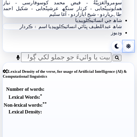
سومرو
اَلْعَرَبِيَّةُ - فيض محمد کوسو
فارسی - نياز
ھمايوني
پنْجابی - کرتار سنگھ عرش
پنْجابی - شکیل احمد
طاہری
اردو - شيخ اياز
اردو - آغا سليم
شاھ جي انسائيڪلوپيڊيا
شاھ عبداللطيف ڀٽائي انسائيڪلوپيڊيا
اسم ۽ ڪردار
وڊيوز
Lexical Density of the verse, for usage of Artificial Intelligence (AI) &
Computational linguistics
Number of words:
*
Lexical Words:
**
Non-lexical words:
Lexical Density: