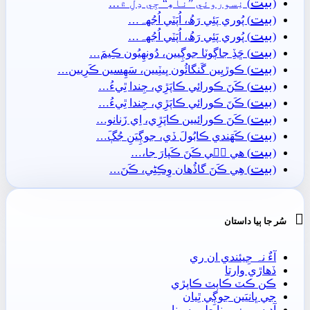
بيت
(
) نِسوروئي ”ناھِ“ جِي دِلِ ۾…
بيت
(
) پُوري پَئِي رَھُ، اُپَٽي اُجُهہ…
بيت
(
) پُوري پَئِي رَھُ، اُپَٽي اُجُهہ…
بيت
(
) ڇَڏِ جاڳوٽا جوڳِيين، دُونھِيُون ڪِيمَ…
بيت
(
) ڪوڙيِين گَنگائُون ڀيٽِيين، سَھِسين ڪَرِيين…
بيت
(
) ڪَنَ ڪورائي ڪاپَڙِي، جِندا ٿِيءُ…
بيت
(
) ڪَنَ ڪورائي ڪاپَڙِي، جِندا ٿِيءُ…
بيت
(
) ڪَنَ ڪورائيين ڪاپَڙِي، اِي زَنانو…
بيت
(
) ڪَھَندي ڪابُولَ ڏي، جوڳِيَنِ جُڳَ…
بيت
(
) ھي جٖي ڪَنَ ڪَپارَ جا،…
بيت
(
) ھِي ڪَنَ گاڏُھان وِڪِڻِي، ڪَنَ…

سُر جا ٻيا داستان
آءٌ نہ جِيئندي ان ري
ڏھاڙي وارتا
ڪن ڪٽ ڪاپٽ ڪاپڙي
جي ڀانيَين جوڳِي ٿِيان
آديسي ۽ مونا طور سينا