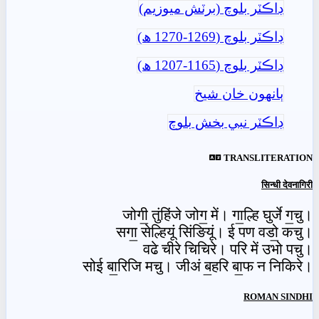
ڊاڪٽر بلوچ (برٽش ميوزيم)
ڊاڪٽر بلوچ (1269-1270 ھ)
ڊاڪٽر بلوچ (1165-1207 ھ)
ٻانهون خان شيخ
ڊاڪٽر نبي بخش بلوچ
TRANSLITERATION
सिन्धी देवनागिरी
जोगी॒ तुंहिंजे जोग॒ में। गा॒ल्हि घुर्जे ग॒चु।
सगा॒ सेल्हियूं सिंङियूं। ई पण वडो॒ कचु।
वढे चीरे चिचिरे। परि में उभो पचु।
सोई बा॒रिजि मचु। जीअं ब॒हरि बा॒फ न निकिरे।
ROMAN SINDHI