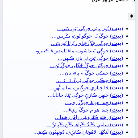
بيت
(
) تُون ڀائِي جوڳِي ٿِئو، لائي…
بيت
(
) جوڳَ نَہ جوڳو تُون، ڪَرِيين…
بيت
(
) جوڳِي جَڳُ ڇَڏي، پُرئا پُورَڀَ…
بيت
(
) جوڳِي ٿِينداسُون، ماءَ پَلِيندِينءَ ڪيتِرو،…
بيت
(
) جوڳِي ٿِيَنِ نَہ يارَ، ڪَنھِن…
بيت
(
) جوڳِيَنِ جوڳُ جُڳاءِ، جوڳُ پُڻ…
بيت
(
) جيڪي جوڳُ مَ پاءِ، نان…
بيت
(
) جيڪي جوڳِي ٿِيءُ، نَہ تَہ…
بيت
(
) جَا جِيارِي جوڳِيين، سا ماڻُهنِ…
بيت
(
) جَنھِن ڪارَڻِ جوڳِي ٿِئا، جانۡ…
بيت
(
) جِندا ھو مَ جوڳَ ري،…
بيت
(
) جِندا ھو مَ جوڳَ ريءَ،…
بيت
(
) رَھِئو ڪَھُ ويٺِي رامُ، رَھَندا…
بيت
(
) سامِي ڪَنڌُ ڪَپاءِ، ڪَنَ ڪَپائِڻُ…
بيت
(
) لَنگهُہ لاھُوتان ڪاپَڙِي، دُونھِيُون ڪِيمَ…