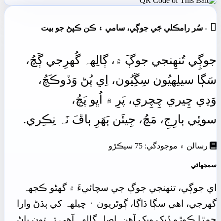

- سُر رامڪلي جَي جوڳي، سامي ۽ ڪن ڪپڻ جو بيت
جوڳِي
تُنھِنجي
جوڳَ
۾،
ڳالِهہ
گُهرِجي
ڳَچُ،
سَڳا سيلِهيُون سِڱِيُون،
اِي
پُڻ
وَڏوڪَچُ،
وَڍي
چِيري
چِچِري،
پَرِ
۾
اُڀو
پَچُ،
سوئِي
ٻارِجِ،
مَچُ،
جِيئَن
ٻَھَرِ
ٻاڦَ
نَہ
نِڪِري.
رسالن ۾ موجودگي: 75 سيڪڙو
سمجهاڻي
اي جوڳي، تنھنجي جوڳ جي سچائيءَ ۾ گهڻو ڪجهہ
گهرجي، اهي سڳا ڌاڳا، ڳوٿريون ۽ چيلهہ کي ٻڌڻ وارا
چمڙا ڪوڙو ڏيک ويک آهن. اصل ڳالهہ آهي تہ تون پاڻ