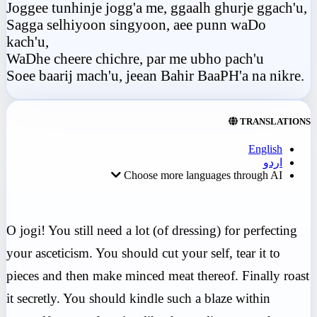
Joggee tunhinje jogg'a me, ggaalh ghurje ggach'u,
Sagga selhiyoon singyoon, aee punn waDo
kach'u,
WaDhe cheere chichre, par me ubho pach'u
Soee baarij mach'u, jeean Bahir BaaPH'a na nikre.
TRANSLATIONS
English
اردو
Choose more languages through AI
O jogi! You still need a lot (of dressing) for perfecting
your asceticism. You should cut your self, tear it to
pieces and then make minced meat thereof. Finally roast
it secretly. You should kindle such a blaze within