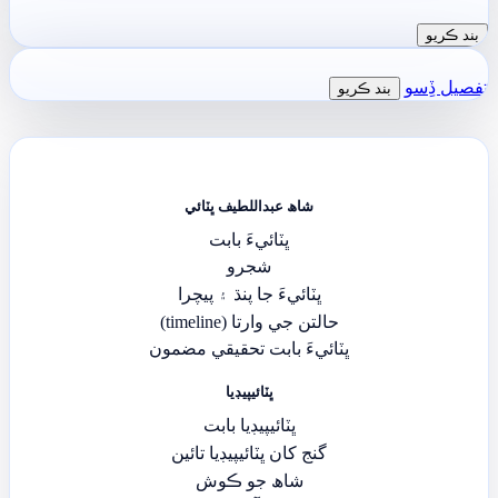
بند ڪريو
تفصيل ڏِسو
بند ڪريو
شاھ عبداللطيف ڀٽائي
ڀٽائيءَ بابت
شجرو
ڀٽائيءَ جا پنڌ ۽ پيچرا
حالتن جي وارتا (timeline)
ڀٽائيءَ بابت تحقيقي مضمون
ڀٽائيپيڊيا
ڀٽائيپيڊيا بابت
گنج کان ڀٽائيپيڊيا تائين
شاھ جو ڪوش