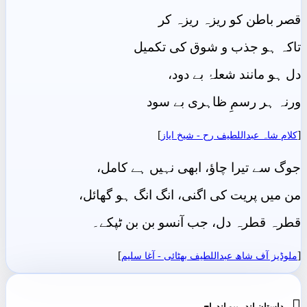
قصر باطن کو ریزہ ریزہ کر
تاکہ ہو جذب و شوق کی تکمیل
دل ہو مانند شعلۂ بے دود،
ورنہ ہر رسمِ ظاہری بے سود
]
[
کلام شاہ عبداللطیف رح - شيخ اياز
جوگ سے تیرا چاؤ، ابھی نہیں ہے کامل،
من میں پریت کی اگنی، انگ انگ ہو گھائل،
قطرہ قطرہ دل، جب آنسو بن بن ٹپکے۔
]
[
ملوڈیز آف شاھ عبداللطیف بھٹائی - آغا سليم

داستان اندر ٻيو اندراج