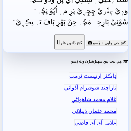
وَڊٖيْ چٖيْرٖيْ چِچِرٖيْ پَرِ م﮼ اُڀُوْ پَچُہ﮶
سُوْئِيْ ٻَارِجِہ مَچُہ جِنْ ٻَھْرِ ٻَافَ نَہ نِڪِرٖيْ﮶

گنج جي ڇاپي ۾ ڏِسو
گنج ڏانھن ھلو
ھِي بيت ٻين سھيڙيندڙن وٽ ڏِسو
ڊاڪٽر ارنيسٽ ٽرمپ
تاراچند شوقيرام آڏواڻي
غلام محمد شاھواڻي
محمد عثمان ڏيپلائي
علامہ آءِ. آءِ. قاضي