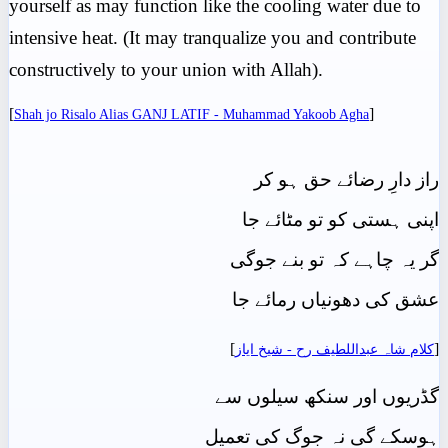
yourself as may function like the cooling water due to
intensive heat. (It may tranqualize you and contribute
constructively to your union with Allah).
[
]
Shah jo Risalo Alias GANJ LATIF - Muhammad Yakoob Agha
راز دارِ رضائے حق ہو کر
اپنی ہستی کو تو مٹائے جا
گر یہ چاہے کہ تو بنے جوگی
عشق کی دھونیاں رمائے جا
]
[
کلام شاہ عبداللطیف رح - شيخ اياز
گڈریوں اور سنکھ سیلوں سے
ہوسکے گی نہ جوگ کی تعمیل