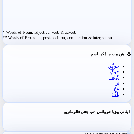
*
Words of Noun, adjective, verb & adverb
**
Words of Pro-noun, post-position, conjunction & interjection
ھِن بيت جا مُکيہ اِسم
جوڳِي
جوڳَ
ڳالِهہ
پَرِ
مَچُ
ٻاڦَ
ڀٽائي پيڊيا جو واٽس ائپ چئنل فالو ڪريو