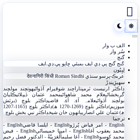

Toggle navigation
الف ب وار
سُر وار
گنج
گنج
گنج پي ڊي ايف
بمبئي ڇاپو پي.ڊي.ايف
لِپِيُون
عربڪ-پرسو سنڌي
Roman Sindhi
देवनागिरी सिंधी
سھيڙِيندڙَ
ڊاڪٽر ارنيسٽ ٽرمپ
تاراچند شوقيرام آڏواڻي
ھوتچند مولچند
گربخشاڻي
غلام محمد شاھواڻي
محمد عثمان ڏيپلائي
ڪلياڻ
بولچند آڏواڻي
علامہ آءِ. آءِ. قاضي
ڊاڪٽر بلوچ (برٽش
ميوزيم)
ڊاڪٽر بلوچ (1269-1270 ھ)
ڊاڪٽر بلوچ (1165-1207
ھ)
عثمان علي انصاري
ٻانهون خان شيخ
ڊاڪٽر نبي بخش بلوچ
ترجما
English - امر فياض ٻُرڙو
English - ايلسا قاضي
English -
محمد يعقوب آغا
English - امينا خميساڻي
English - فيض
محمد کوسو
English - آغا سليم
اَلْعَرَبِيَّةُ - الدکتور فضل رحیم