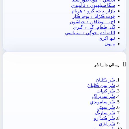
سڳا سيلهيون ۽ نااميدي
بازار، ناٿ، گرو ۽ ھرنام
قوت ڪڙايا ۽ پوڄا ڪار
اڄ نہ اوطاقن ۽ جياسُون
بُک، طعام، گدا ۽ گبري
الله، آدم، جوڳي ۽ سنياسي
ٽيھ اکري
وايون

رسالي جا ٻيا سُر
سُر ڪلياڻ
سُر يمن ڪلياڻ
سُر کنڀات
سُر سريراڳ
سُر سامونڊي
سُر سھڻي
سُر سارنگ
سُر ڪيڏارو
سُر آبڙي