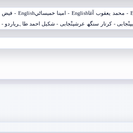
Engl
English - امينا خميساڻي
English - فيض محمد کوسو
پنْجابی - کرتار سنگھ عرش
پنْجابی - شکیل احمد طاہری
اردو - 