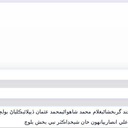
ند گربخشاڻي
غلام محمد شاھواڻي
محمد عثمان ڏيپلائي
ڪلياڻ بولچن
لي انصاري
ٻانهون خان شيخ
ڊاڪٽر نبي بخش بلوچ