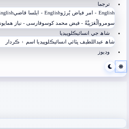
ترجما
English - امر فياض ٻُرڙو
English - ايلسا قاضي
ish - محمد يعقوب آغا
سومرو
اَلْعَرَبِيَّةُ - فيض محمد کوسو
فارسی - نياز ھمايوني
شاھ جي انسائيڪلوپيڊيا
شاھ عبداللطيف ڀٽائي انسائيڪلوپيڊيا
اسم ۽ ڪردار
وڊيوز