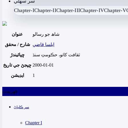
سر سھڻي
Chapter-I
Chapter-II
Chapter-III
Chapter-IV
Chapter-V
شاھ جو رسالو
عنوان
ايلسا قاضي
شارح / محقق
ثقافت کاتو، حڪومتِ سنڌ
ڇپائيندڙ
ڇپجڻ جي تاريخ
2000-01-01
ايڊيشن
1
فھرست
سر ڪلياڻ
Chapter I