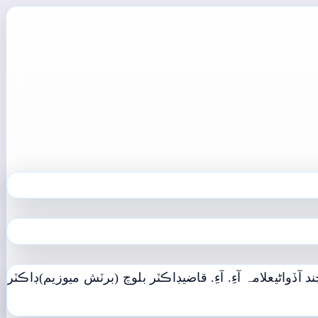
د آڏواڻي
علامہ آءِ. آءِ. قاضي
ڊاڪٽر بلوچ (برٽش ميوزيم)
ڊاڪٽر