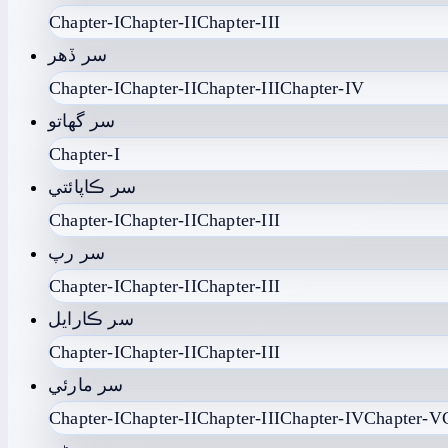
Chapter-I
Chapter-II
Chapter-III
سر ڏھر
Chapter-I
Chapter-II
Chapter-III
Chapter-IV
سر گهاتو
Chapter-I
سر ڪاپائتي
Chapter-I
Chapter-II
Chapter-III
سر رپ
Chapter-I
Chapter-II
Chapter-III
سر ڪارايل
Chapter-I
Chapter-II
Chapter-III
سر مارئي
Chapter-I
Chapter-II
Chapter-III
Chapter-IV
Chapter-V