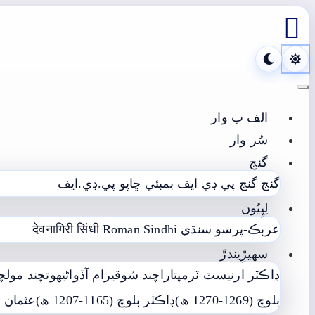

Toggle navigation
الف ب وار
سُر وار
گنج
گنج
گنج پي ڊي ايف
بمبئي ڇاپو پي.ڊي.ايف
لِپِيُون
देवनागिरी सिंधी
Roman Sindhi
عربڪ-پرسو سنڌي
سھيڙِيندڙَ
ڊاڪٽر ارنيسٽ ٽرمپ
تاراچند شوقيرام آڏواڻي
ھوتچند مولچ
بلوچ (1269-1270 ھ)
ڊاڪٽر بلوچ (1165-1207 ھ)
عثمان ع