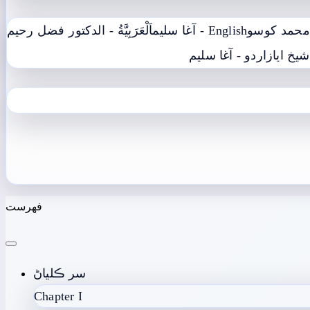
English - آغا سليم
اَلْعَرَبِيَّةُ - الدکتور فضل رحیم
شيخ اياز
اردو - آغا سليم
فھرست
سر ڪلياڻ
Chapter I