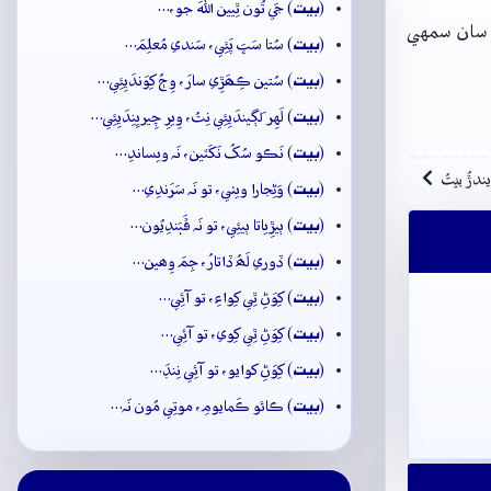
بيت
(
) جَي تُون ٿِيين اللهَ جو،…
 سان سمهي
بيت
(
) سُتا سَڀَ پَئِي، سَندي مُعلِمَ…
بيت
(
) سُتين ڪِھَڙِي سارَ، وِڄُ کِوَندَيِئِي…
بيت
(
) لَهِر لَڳيندَيِئِي نِتُ، وِيرِ چِيريِنِدَيِئِي…
بيت
(
) نَڪو سُکُ نَکَٽين، نَہ ويساندِ…
ِيندڙُ بيتُ
بيت
(
) وَڻِجارا ويٺي، تو نَہ سَرَندِي…
بيت
(
) ٻيڙِياتا ٻيئِي، تو نَہ ڦَٻَندِيُون…
بيت
(
) ڏوري لَھُ ڏاتارُ، جِمَ وِھين…
بيت
(
) کِوَڻِ ٿِي کِواءِ، تو آئِي…
بيت
(
) کِوَڻِ ٿِي کِوي، تو آئِي…
بيت
(
) کِوَڻِ کوايو، تو آئِي نِنڊَ…
بيت
(
) ڪائو ڪَمايومِ، موتِي مُون نَہ…