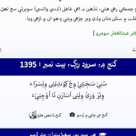
 چمڪي رهي هئي، تڏهن بہ اهي غافل (ڏسي وائسي) سويرئي سج لھڻ
غفلت ۾ ستلن مٿان وڏي وير چڙهي ويئي ۽ هو ان ۾ لڙهي ويا.
ٽر عبدالغفار سومرو
]
تُ
ا
گنج ۾، سرود راڳ، بيت نمبر : 1395
سُتِيَ سَنجّٖيْئِيْ وِڃُ کِوَندِيَئِى وٖيْسَرَا﮶
وِيْرَ وَرِيْ وٖيْئِى اَسَارَنِ تَا اُوْچِتِيْ﮶

گنج جي ڇاپي ۾ ڏِسو
گنج ڏانھن ھلو
ھِي بيت ٻين سھيڙيندڙن وٽ ڏِسو