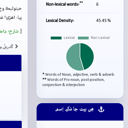
**
Non-lexical words:
6
جيتوڻيڪ وڄ
پيا. اهڙيءَ 
Lexical Density:
45.45 %
[
شارح: ڊاڪ
گُذريلُ بي
*
Words of Noun, adjective, verb & adverb
**
Words of Pro-noun, post-position,
conjunction & interjection
ھِن بيت جا مُکيہ اِسم