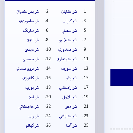
سُر ڪلياڻ
سُر يمن ڪلياڻ
سُر کنڀات
سُر سامونڊي
سُر سھڻي
سُر سارنگ
سُر ڪيڏارو
سُر آبڙي
سُر معذوري
سُر ديسي
سُر ڪوھياري
سُر حسيني
سُر سورٺ
سُر بروو سنڌي
سُر راڻو
سُر کاھوڙي
سُر رامڪلي
سُر پورب
سُر بلاول
سُر ليلا
سُر ڏھر
سُر جاجڪاڻي
سُر ڪاپائتي
سُر رِپ
سُر آسا
سُر گهاتو