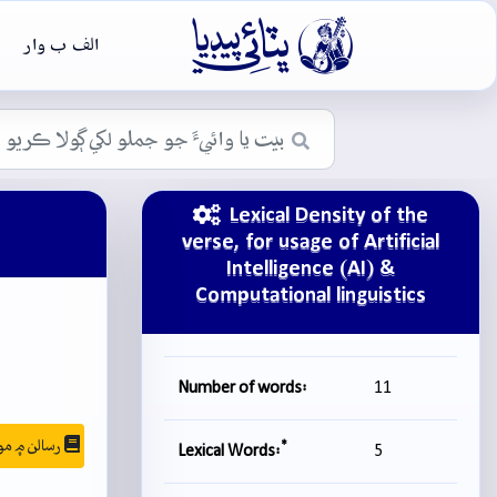

الف ب وار
Lexical Density of the
verse, for usage of Artificial
Intelligence (AI) &
Computational linguistics
Number of words:
11
رسالن ۾ موجودگي
*
Lexical Words:
5