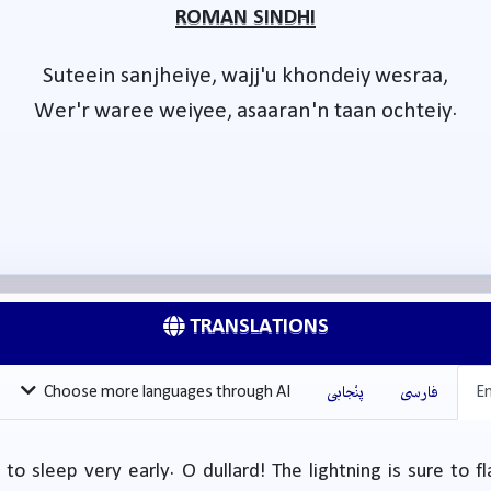
ROMAN SINDHI
Suteein sanjheiye, wajj'u khondeiy wesraa,
Wer'r waree weiyee, asaaran'n taan ochteiy.
TRANSLATIONS
En
فارسی
پنْجابی
Choose more languages through AI
to sleep very early. O dullard! The lightning is sure to f