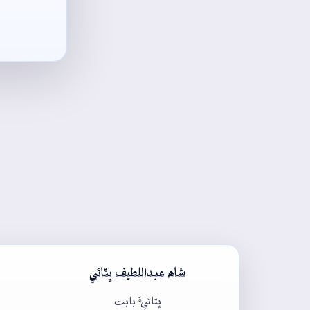
شاھ عبداللطيف ڀٽائي
ڀٽائيءَ بابت