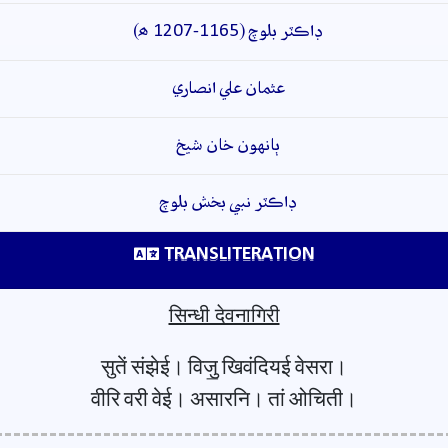
ڊاڪٽر بلوچ (1165-1207 ھ)
عثمان علي انصاري
ٻانهون خان شيخ
ڊاڪٽر نبي بخش بلوچ
TRANSLITERATION
सिन्धी देवनागिरी
सुतें संझेई। विजु॒ खिवंदियई वेसरा।
वीरि वरी वेई। असारनि। तां ओचिती।