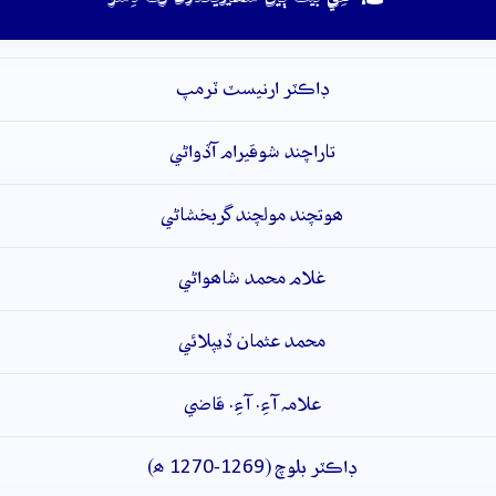
ڊاڪٽر ارنيسٽ ٽرمپ
تاراچند شوقيرام آڏواڻي
ھوتچند مولچند گربخشاڻي
غلام محمد شاھواڻي
محمد عثمان ڏيپلائي
علامہ آءِ. آءِ. قاضي
ڊاڪٽر بلوچ (1269-1270 ھ)