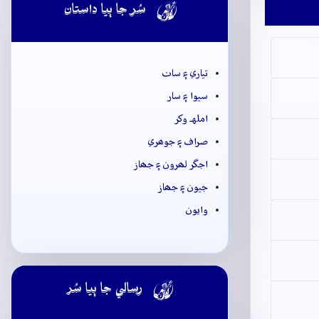

سُر جا ٻيا داستان
تياري ۽ ساٺ
سيوا ۽ سار
املهہ وکر
صراف ۽ جوھري
اجگر لھرون ۽ جھاز
جيون ۽ جھاز
وايون

رسالي جا ٻيا سُر