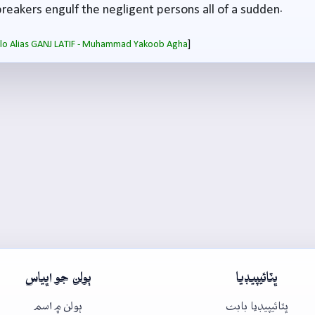
breakers engulf the negligent persons all of a sudden.
]
salo Alias GANJ LATIF - Muhammad Yakoob Agha
ڀٽائيپيڊيا
ٻولن جو اڀياس
ڀٽائيپيڊيا بابت
ٻولن ۾ اسم