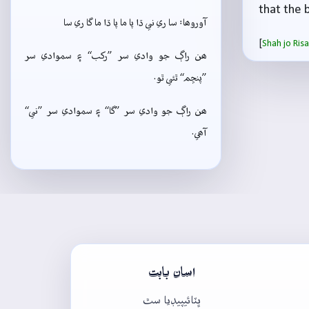
that the 
آوروھا: سا ري ني ڌا پا ما پا ڌا ما گا ري سا
[
Shah jo Ri
ھن راڳ جو وادي سر ”رکب“ ۽ سموادي سر
”پنڇم“ ٿئي ٿو.
ھن راڳ جو وادي سر ”گا“ ۽ سموادي سر ”ني“
آھي.
اسان بابت
ڀٽائيپيڊيا سٿ