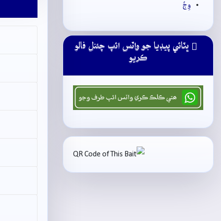
وِڄُ
ڀٽائي پيڊيا جو واٽس ائپ چئنل فالو
ڪريو