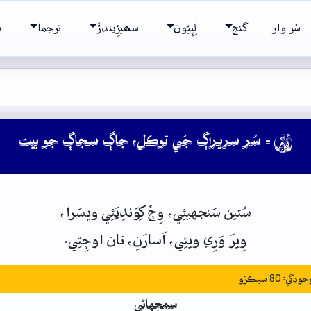
سُر وار
گنج
لِپِيُون
سھيڙِيندڙَ
ترجما
ش
- سُر سريراڳ جَي توڪل، جاڳ سجاڳ جو بيت

سُتين سَنجهيئِي،
وِڄُ
کِوَندِيَئِي
ويسَرا،
وِيرَ
وَرِي
ويئِي،
اَسارَنِ،
تان
اوچِتِي.
: 80 سيڪڙو
سمجهاڻي