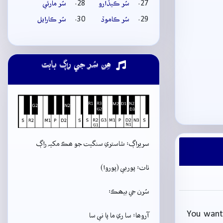
سُر ڪيڏارو
سُر مارئي
سُر ڪاموڏ
سُر ڪارايل
ھِن سُر جي راڳ بابت
سريراڳ: شاستري سنگيت جو ھڪ مکيہ راڳ
ٺاٺ: پوربي (پوروا)
سُرن جي بيھڪ:
You want 
آروھا: سا ري ما پا ني سا