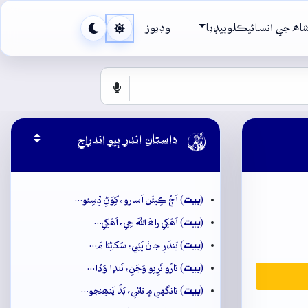
اھ جي انسائيڪلوپيڊيا
وڊيوز

داستان اندر ٻيو اندراج
بيت
(
) اَڄُ ڪِيئَن اَسارو، کِوَڻِ ڏِسِئو…
بيت
(
) اَھُکِي راھَ اللهَ جِي، اَھُکِي…
بيت
(
) بَندَرِ جانۡ ڀَئِي، سُکاڻِئا مَ…
بيت
(
) تارُو تَرِيو وَڃَنِ، نَنڍا وَڏا…
بيت
(
) تانگهي ۾ تاڻي، ٻَڌُ پَنھِنجو…