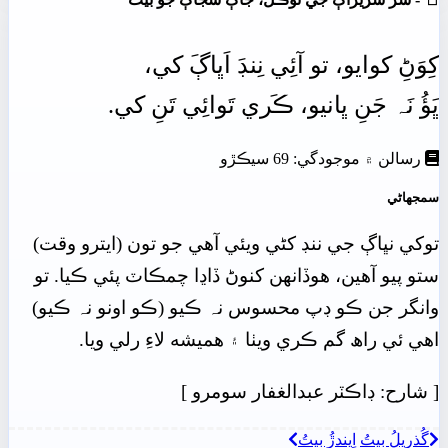
کِوَڻِ
کوايو،
تو
آئِي
نِنڊَ
اَڀاڳَ
کي،
ڀَؤُ
نَہ
جَنِ
ڀانيو،
ڪَري
تَوائِي
تَنِ
کي.
رسالن ۾ موجودگي: 69 سيڪڙو
سمجهاڻي
توکي نڀاڳ جي ننڊ کڻي ويئي آهي جو تون (ايترو وقت)
ستو پيو آهين، هوڏانھن کنوڻ ڏاڍا چمڪاٽ پئي ڪيا. تو
وانگر جن ڪو ڊپ محسوس نہ ڪيو (ڪو اونو نہ ڪيو)
اهي ئي راھ گم ڪري ويٺا ۽ هميشه لاءِ رلي ويا.
[
شارح: ڊاڪٽر عبدالغفار سومرو
]
گُذريلُ بيتُ
اِيندڙُ بيتُ