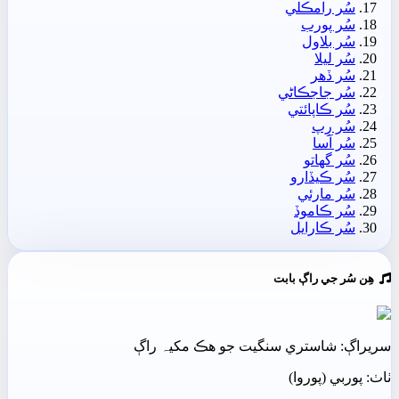
سُر رامڪلي
سُر پورب
سُر بلاول
سُر ليلا
سُر ڏھر
سُر جاجڪاڻي
سُر ڪاپائتي
سُر رِپ
سُر آسا
سُر گهاتو
سُر ڪيڏارو
سُر مارئي
سُر ڪاموڏ
سُر ڪارايل
ھِن سُر جي راڳ بابت
سريراڳ: شاستري سنگيت جو ھڪ مکيہ راڳ
ٺاٺ: پوربي (پوروا)