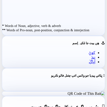
*
Words of Noun, adjective, verb & adverb
**
Words of Pro-noun, post-position, conjunction & interjection
ھِن بيت جا مُکيہ اِسم
کِوَڻِ
نِنڊَ
اَڀاڳَ
ڀٽائي پيڊيا جو واٽس ائپ چئنل فالو ڪريو

- سُر سريراڳ جَي توڪل، جاڳ سجاڳ جو بيت