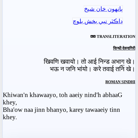
ٻانهون خان شيخ
ڊاڪٽر نبي بخش بلوچ
TRANSLITERATION
सिन्धी देवनागिरी
खिवणि खवायो। तो आई निन्ड अभाग॒ खे।
भऊ न जनि भांयो। करे तवाई तनि खे।
ROMAN SINDHI
Khiwan'n khawaayo, toh aaeiy nind'h abhaaG
khey,
Bha'ow naa jinn bhanyo, karey tawaaeiy tinn
khey.