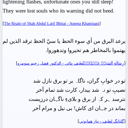
lightening flashes, unfortunate ones you still sleep!
They were lost souls who its warning did not heed.
[
]
The Risalo of Shah Abdul Latif Bhitai - Amena Khamisani
يرعد البرق من أي سوء الحظ يا سيّ الحظ ترقد الذين لم
يهتموا بالمخاطر هم تحيروا وتدهوروا.
]
[
رِسَالَة اَلسَيَدۡ عَبۡدُالۡلَطِيف بِتائي - الدکتور فضل رحیم سومرو
تو در خوابِ گران، ناگاہ بر تو برق نازل شد
نصیبِ تو نہ شد بیدار، کارت شد تمام آخر
نترسد ہر کہ از برق و بلایءِ ناگہان درزیست
بماند در جہان ای کاش! بی نیل و مرام آخر
]
[
گلبانگ لطيف - نياز ھمايوني