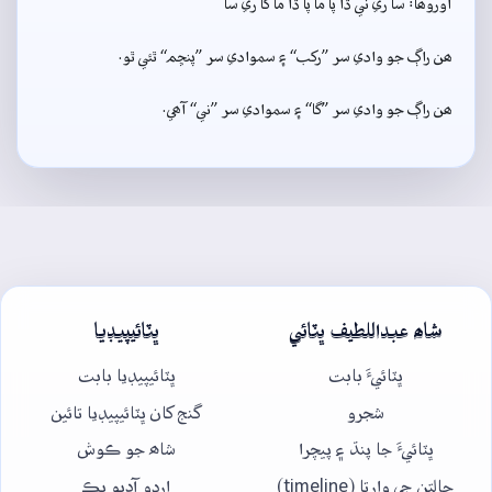
آوروھا: سا ري ني ڌا پا ما پا ڌا ما گا ري سا
ھن راڳ جو وادي سر ”رکب“ ۽ سموادي سر ”پنڇم“ ٿئي ٿو.
ھن راڳ جو وادي سر ”گا“ ۽ سموادي سر ”ني“ آھي.
شاھ عبداللطيف ڀٽائي
ڀٽائيپيڊيا
ڀٽائيءَ بابت
ڀٽائيپيڊيا بابت
شجرو
گنج کان ڀٽائيپيڊيا تائين
ڀٽائيءَ جا پنڌ ۽ پيچرا
شاھ جو ڪوش
حالتن جي وارتا (timeline)
اردو آڊيو بڪ