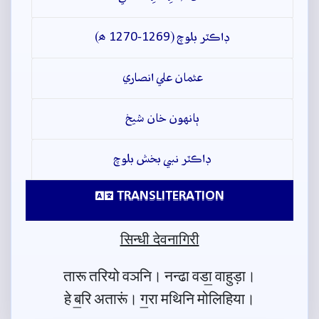
ڊاڪٽر بلوچ (1269-1270 ھ)
عثمان علي انصاري
ٻانهون خان شيخ
ڊاڪٽر نبي بخش بلوچ
TRANSLITERATION
सिन्धी देवनागिरी
तारू तरियो वञनि। नन्ढा वडा॒ वाहुड़ा।
हे ब॒रि अतारूं। ग॒रा मथिनि मोलिहिया।