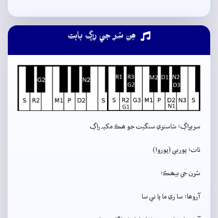
ھِن سُر جي راڳ بابت
سريراڳ: شاستري سنگيت جو ھڪ مکيہ راڳ
ٺاٺ: پوربي (پوروا)
سُرن جي بيھڪ:
آروھا: سا ري ما پا ني سا