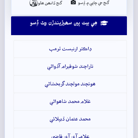

گنج جي ڇاپي ۾ ڏِسو
گنج ڏانھن ھلو
ھِي بيت ٻين سھيڙيندڙن وٽ ڏِسو
ڊاڪٽر ارنيسٽ ٽرمپ
تاراچند شوقيرام آڏواڻي
ھوتچند مولچند گربخشاڻي
غلام محمد شاھواڻي
محمد عثمان ڏيپلائي
علامہ آءِ. آءِ. قاضي