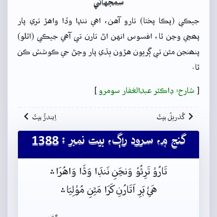
سمجهاڻي
جيڪي (پڪا پختا) تارو آهن، اهي ننڍا وڏا واهڙ تري پار
پھچي وڃن ٿا، افسوس انهن اڻ تارن تي آهي جيڪي (اٽلو)
پنھنجن مٿن تي ڳريون هڙون ٻڌي پار وڃڻ جي ڪوشش ڪن
ٿا.
[
شارح: ڊاڪٽر عبدالغفار سومرو
]
گُذريلُ بيتُ
اِيندڙُ بيتُ
گنج ۾، سرود راڳ، بيت نمبر : 1388
تَارُوْ تَرِئُوْ وَنڃَنِ نَنڊَا وَڎَا وَاهُرَا﮶
هَيْ ٻَرِ اَتَارُنِ کَرَا مَٿِنِ مُوْلِيَا﮶