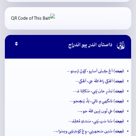

داستان اندر ٻيو اندراج
بيت
(
) اَڄُ ڪِيئَن اَسارو، کِوَڻِ ڏِسِئو…
بيت
(
) اَھُکِي راھَ اللهَ جِي، اَھُکِي…
بيت
(
) بَندَرِ جانۡ ڀَئِي، سُکاڻِئا مَ…
بيت
(
) تانگهي ۾ تاڻي، ٻَڌُ پَنھِنجو…
بيت
(
) جَي تُون ٿِيين اللهَ جو،…
بيت
(
) سُتا سَڀَ پَئِي، سَندي مُعلِمَ…
بيت
(
) سُتين سَنجهيئِي، وِڄُ کِوَندِيَئِي ويسَرا،…