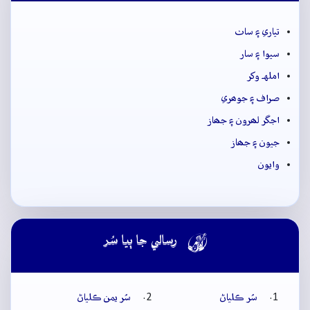
تياري ۽ ساٺ
سيوا ۽ سار
املهہ وکر
صراف ۽ جوھري
اجگر لھرون ۽ جھاز
جيون ۽ جھاز
وايون

رسالي جا ٻيا سُر
سُر ڪلياڻ
سُر يمن ڪلياڻ