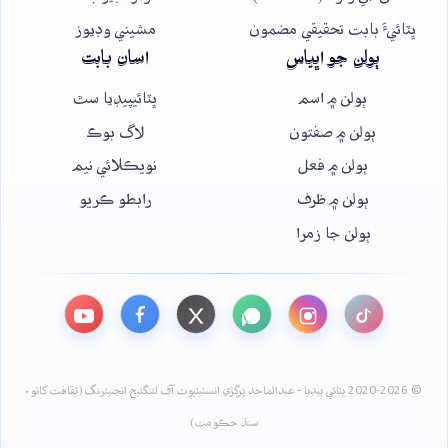
ڀٽائيءَ بابت تحقيقي مضمون
مشيني وڊيوز
ٻولن جو اڀياس
اسان بابت
ٻولن ۾ اسم
ڀٽائيپيڊيا سٿ
ٻولن ۾ صفتون
لاگ بوڪ
ٻولن ۾ فعل
نويڪلائي نيم
ٻولن ۾ ظرف
رابطو ڪريو
ٻولن جا زمرا
© 2020-2026 ڀٽائي پيڊيا - عبدالماجد ڀرڳڙي انسٽيٽيوٽ آف لئنگئيج انجنيئرنگ (ثقافت کاتو،
سنڌ حڪومت)