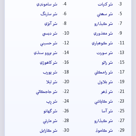
سُر کنڀات
سُر سامونڊي
سُر سھڻي
سُر سارنگ
سُر ڪيڏارو
سُر آبڙي
سُر معذوري
سُر ديسي
سُر ڪوھياري
سُر حسيني
سُر سورٺ
سُر بروو سنڌي
سُر راڻو
سُر کاھوڙي
سُر رامڪلي
سُر پورب
سُر بلاول
سُر ليلا
سُر ڏھر
سُر جاجڪاڻي
سُر ڪاپائتي
سُر رِپ
سُر آسا
سُر گهاتو
سُر ڪيڏارو
سُر مارئي
سُر ڪاموڏ
سُر ڪارايل