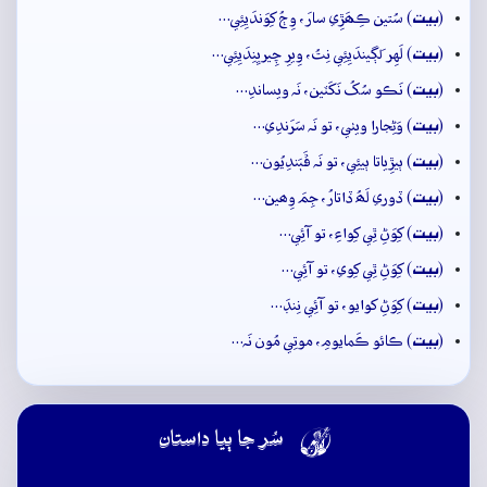
بيت
(
) سُتين ڪِھَڙِي سارَ، وِڄُ کِوَندَيِئِي…
بيت
(
) لَهِر لَڳيندَيِئِي نِتُ، وِيرِ چِيريِنِدَيِئِي…
بيت
(
) نَڪو سُکُ نَکَٽين، نَہ ويساندِ…
بيت
(
) وَڻِجارا ويٺي، تو نَہ سَرَندِي…
بيت
(
) ٻيڙِياتا ٻيئِي، تو نَہ ڦَٻَندِيُون…
بيت
(
) ڏوري لَھُ ڏاتارُ، جِمَ وِھين…
بيت
(
) کِوَڻِ ٿِي کِواءِ، تو آئِي…
بيت
(
) کِوَڻِ ٿِي کِوي، تو آئِي…
بيت
(
) کِوَڻِ کوايو، تو آئِي نِنڊَ…
بيت
(
) ڪائو ڪَمايومِ، موتِي مُون نَہ…

سُر جا ٻيا داستان