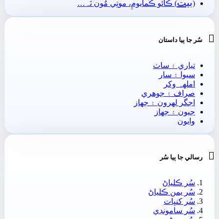
بيت
(
) ڪائو ڪَمايومِ، موتِي مُون نَہ…

سُر جا ٻيا داستان
تياري ۽ ساٺ
سيوا ۽ سار
املهہ وکر
صراف ۽ جوھري
اجگر لھرون ۽ جھاز
جيون ۽ جھاز
وايون

رسالي جا ٻيا سُر
سُر ڪلياڻ
سُر يمن ڪلياڻ
سُر کنڀات
سُر سامونڊي