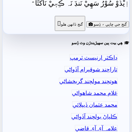
اٖيْڎُوْ سُوْرُ سَھِيْ نَنڊَ نَہ ڪِجٖيْ نَاکُئَا﮶

گنج جي ڇاپي ۾ ڏِسو
گنج ڏانھن ھلو
ھِي بيت ٻين سھيڙيندڙن وٽ ڏِسو
ڊاڪٽر ارنيسٽ ٽرمپ
تاراچند شوقيرام آڏواڻي
ھوتچند مولچند گربخشاڻي
غلام محمد شاھواڻي
محمد عثمان ڏيپلائي
ڪلياڻ بولچند آڏواڻي
علامہ آءِ. آءِ. قاضي