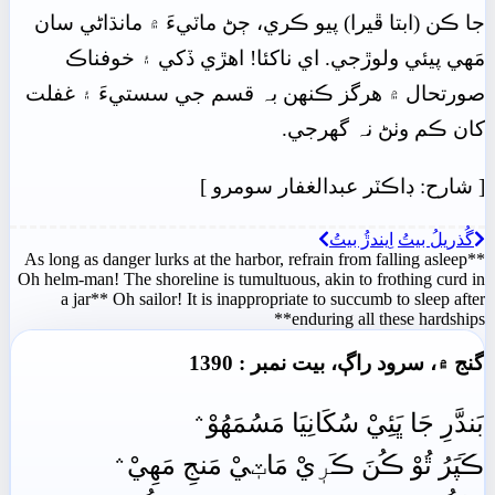
جا ڪن (ابتا ڦيرا) پيو ڪري، ڄڻ ماٽيءَ ۾ مانڌاڻي سان
مَھي پيئي ولوڙجي. اي ناکئا! اهڙي ڏکي ۽ خوفناڪ
صورتحال ۾ هرگز ڪنھن بہ قسم جي سستيءَ ۽ غفلت
کان ڪم وٺڻ نہ گهرجي.
[
شارح: ڊاڪٽر عبدالغفار سومرو
]
گُذريلُ بيتُ
اِيندڙُ بيتُ
As long as danger lurks at the harbor, refrain from falling asleep**
Oh helm-man! The shoreline is tumultuous, akin to frothing curd in
a jar** Oh sailor! It is inappropriate to succumb to sleep after
enduring all these hardships**
گنج ۾، سرود راڳ، بيت نمبر : 1390
بَندَّرِ جَا ڀَئِيْ سُکَانِيَا مَسُمَھُوْ﮶
ڪَپَرُ ٿُوْ ڪُنَ ڪَرٖيْ مَاٽٖيْ مَنجِ مَھِيْ﮶