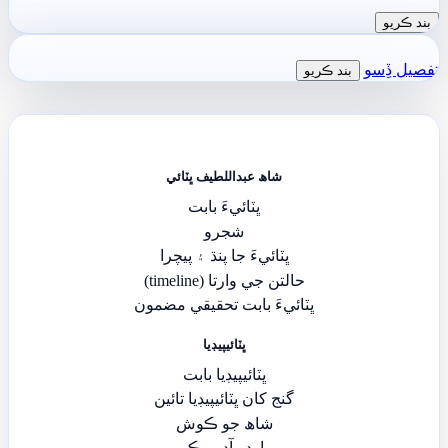
بند ڪريو
تفصيل ڏِسو
بند ڪريو
شاھ عبداللطيف ڀٽائي
ڀٽائيءَ بابت
شجرو
ڀٽائيءَ جا پنڌ ۽ پيچرا
حالتن جي وارتا (timeline)
ڀٽائيءَ بابت تحقيقي مضمون
ڀٽائيپيڊيا
ڀٽائيپيڊيا بابت
گنج کان ڀٽائيپيڊيا تائين
شاھ جو ڪوش
اردو آڊيو بڪ