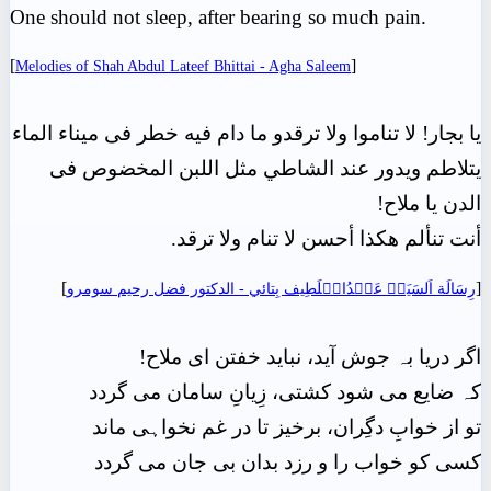
One should not sleep, after bearing so much pain.
[
]
Melodies of Shah Abdul Lateef Bhittai - Agha Saleem
يا بجار! لا تناموا ولا ترقدو ما دام فيه خطر فى ميناء الماء
يتلاطم ويدور عند الشاطي مثل اللبن المخضوص فى
الدن يا ملاح!
أنت تنألم هكذا أحسن لا تنام ولا ترقد.
]
[
رِسَالَة اَلسَيَدۡ عَبۡدُالۡلَطِيف بِتائي - الدکتور فضل رحیم سومرو
اگر دریا بہ جوش آید، نباید خفتن ای ملاح!
کہ ضایع می شود کشتی، زِیانِ سامان می گردد
تو از خوابِ دگِران، برخیز تا در غم نخواہی ماند
کسی کو خواب را و رزد بدان بی جان می گردد