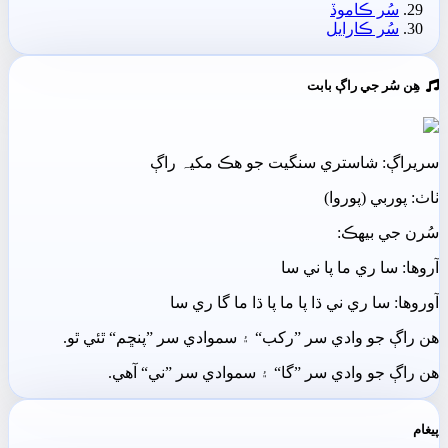
سُر ڪاموڏ
سُر ڪارايل
ھِن سُر جي راڳ بابت
سريراڳ: شاستري سنگيت جو ھڪ مکيہ راڳ
ٺاٺ: پوربي (پوروا)
سُرن جي بيھڪ:
آروھا: سا ري ما پا ني سا
آوروھا: سا ري ني ڌا پا ما پا ڌا ما گا ري سا
ھن راڳ جو وادي سر ”رکب“ ۽ سموادي سر ”پنڇم“ ٿئي ٿو.
ھن راڳ جو وادي سر ”گا“ ۽ سموادي سر ”ني“ آھي.
پيغام