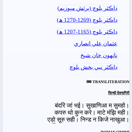
ڊاڪٽر بلوچ (برٽش ميوزيم)
ڊاڪٽر بلوچ (1269-1270 ھ)
ڊاڪٽر بلوچ (1165-1207 ھ)
عثمان علي انصاري
ٻانهون خان شيخ
ڊاڪٽر نبي بخش بلوچ
TRANSLITERATION
सिन्धी देवनागिरी
बंदरि जां भई। सुखाणिआ म सुमहो।
कपरु थो कुन करे। माटे मंझि मही।
एडो॒ सूरु सही। निन्ड न किजे नाखुआ।