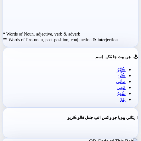
*
Words of Noun, adjective, verb & adverb
**
Words of Pro-noun, post-position, conjunction & interjection
ھِن بيت جا مُکيہ اِسم
ڪَپَرُ
ڪُنَ
ماٽي
مَھِي
سُورُ
نِنڊَ
ڀٽائي پيڊيا جو واٽس ائپ چئنل فالو ڪريو