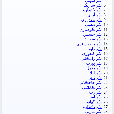
سُر سھڻي
سُر سارنگ
سُر ڪيڏارو
سُر آبڙي
سُر معذوري
سُر ديسي
سُر ڪوھياري
سُر حسيني
سُر سورٺ
سُر بروو سنڌي
سُر راڻو
سُر کاھوڙي
سُر رامڪلي
سُر پورب
سُر بلاول
سُر ليلا
سُر ڏھر
سُر جاجڪاڻي
سُر ڪاپائتي
سُر رِپ
سُر آسا
سُر گهاتو
سُر ڪيڏارو
سُر مارئي