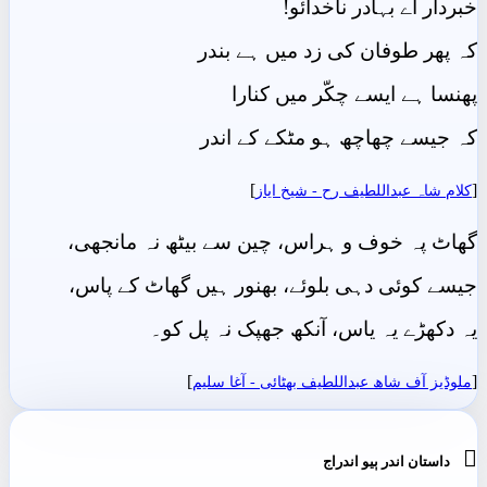
خبردار اے بہادر ناخدائو!
کہ پھر طوفان کی زد میں ہے بندر
پھنسا ہے ایسے چکّر میں کنارا
کہ جیسے چھاچھ ہو مٹکے کے اندر
]
[
کلام شاہ عبداللطیف رح - شيخ اياز
گھاٹ پہ خوف و ہراس، چین سے بیٹھ نہ مانجھی،
جیسے کوئی دہی بلوئے، بھنور ہیں گھاٹ کے پاس،
یہ دکھڑے یہ یاس، آنکھ جھپک نہ پل کو۔
]
[
ملوڈیز آف شاھ عبداللطیف بھٹائی - آغا سليم

داستان اندر ٻيو اندراج