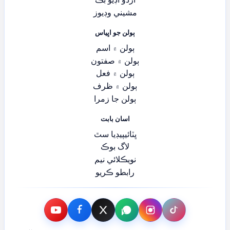
مشيني وڊيوز
ٻولن جو اڀياس
ٻولن ۾ اسم
ٻولن ۾ صفتون
ٻولن ۾ فعل
ٻولن ۾ ظرف
ٻولن جا زمرا
اسان بابت
ڀٽائيپيڊيا سٿ
لاگ بوڪ
نويڪلائي نيم
رابطو ڪريو