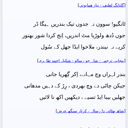
]
[
گلبانگ لطيف - نياز ھمايوني
ٹانگیو! سوون نہ جدوں تیک بندریں ہیگا ڈر
جوں دُدھ ولوڑیا مٹ اندریں، اِنج کردا شور بھنور
کریے نہ نیندر، ملاحوا ایڈا جھل کے سُول
]
[
پنجابی ترجمہ - شاہ جو رسالو - شکیل احمد طاہری
بندر لہراں وچ مہانے، اِکر گِھریا جانی
جیکن چاٹی دے وچ بھردی ، رِڑ کے دہیں مدھانی
جھلیں بیبا ایڈ تسیے ، دیکھیں اکھ نا لائیں
]
[
شاھ بهٹائی دا رسالہ - کرتار سنگھ عرش