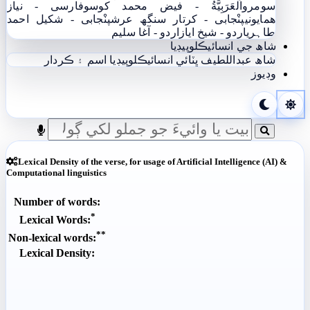
سومرو
اَلْعَرَبِيَّةُ - فيض محمد کوسو
فارسی - نياز
ھمايوني
پنْجابی - کرتار سنگھ عرش
پنْجابی - شکیل احمد
طاہری
اردو - شيخ اياز
اردو - آغا سليم
شاھ جي انسائيڪلوپيڊيا
شاھ عبداللطيف ڀٽائي انسائيڪلوپيڊيا
اسم ۽ ڪردار
وڊيوز
Lexical Density of the verse, for usage of Artificial Intelligence (AI) &
Computational linguistics
Number of words:
*
Lexical Words:
**
Non-lexical words:
Lexical Density: