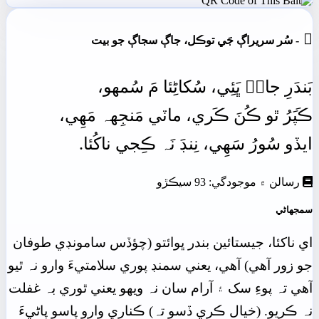

- سُر سريراڳ جَي توڪل، جاڳ سجاڳ جو بيت
بَندَرِ
جانۡ
ڀَئِي، سُکاڻِئا
مَ
سُمهو،
ڪَپَرُ
ٿو
ڪُنَ
ڪَري،
ماٽي
مَنجِهہ
مَھِي،
ايڏو
سُورُ
سَھِي،
نِنڊَ
نَہ
ڪِجي
ناکُئا.
رسالن ۾ موجودگي: 93 سيڪڙو
سمجهاڻي
اي ناکئا، جيستائين بندر ڀوائتو (چؤڏس سامونڊي طوفان
جو زور آهي) آهي، يعني سمنڊ پوري سلامتيءَ وارو نہ ٿيو
آهي تہ پوءِ سک ۽ آرام سان نہ ويھو يعني ٿوري بہ غفلت
نہ ڪريو. (خيال ڪري ڏسو تہ) ڪناري وارو پاسو پاڻيءَ