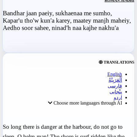
ROMAN SINDHI
Bandhar jaan paeiy, sukhaenaa me sumho,
Kapar'u tho'w kun'a karey, maatey manjh maheiy,
Aedho soor sahee, ninad'h naa kajhe nakhu'a
TRANSLATIONS
English
اَلْعَرَبِيَّةُ
فارسی
پنْجابی
اردو
Choose more languages through AI
So long there is danger at the harbour, do not go to
sleep. O helm-man! The shore is surf-ridden like the