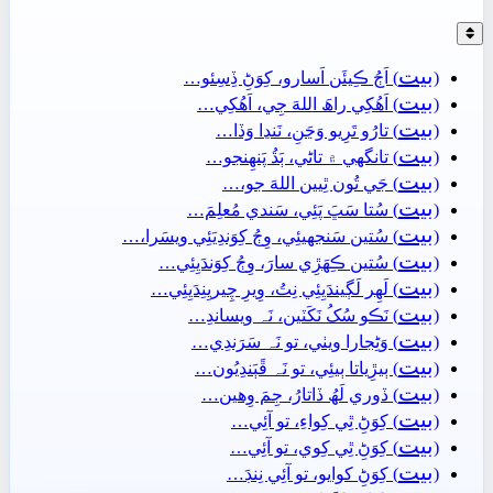
بيت
(
) اَڄُ ڪِيئَن اَسارو، کِوَڻِ ڏِسِئو…
بيت
(
) اَھُکِي راھَ اللهَ جِي، اَھُکِي…
بيت
(
) تارُو تَرِيو وَڃَنِ، نَنڍا وَڏا…
بيت
(
) تانگهي ۾ تاڻي، ٻَڌُ پَنھِنجو…
بيت
(
) جَي تُون ٿِيين اللهَ جو،…
بيت
(
) سُتا سَڀَ پَئِي، سَندي مُعلِمَ…
بيت
(
) سُتين سَنجهيئِي، وِڄُ کِوَندِيَئِي ويسَرا،…
بيت
(
) سُتين ڪِھَڙِي سارَ، وِڄُ کِوَندَيِئِي…
بيت
(
) لَهِر لَڳيندَيِئِي نِتُ، وِيرِ چِيريِنِدَيِئِي…
بيت
(
) نَڪو سُکُ نَکَٽين، نَہ ويساندِ…
بيت
(
) وَڻِجارا ويٺي، تو نَہ سَرَندِي…
بيت
(
) ٻيڙِياتا ٻيئِي، تو نَہ ڦَٻَندِيُون…
بيت
(
) ڏوري لَھُ ڏاتارُ، جِمَ وِھين…
بيت
(
) کِوَڻِ ٿِي کِواءِ، تو آئِي…
بيت
(
) کِوَڻِ ٿِي کِوي، تو آئِي…
بيت
(
) کِوَڻِ کوايو، تو آئِي نِنڊَ…