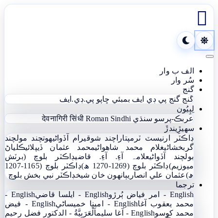

Toggle navigation
الف ب وار
سُر وار
گنج
گنج
گنج پي ڊي ايف
بمبئي ڇاپو پي.ڊي.ايف
لِپِيُون
عربڪ-پرسو سنڌي
Roman Sindhi
देवनागिरी सिंधी
سھيڙِيندڙَ
ڊاڪٽر ارنيسٽ ٽرمپ
تاراچند شوقيرام آڏواڻي
ھوتچند مولچند
گربخشاڻي
غلام محمد شاھواڻي
محمد عثمان ڏيپلائي
ڪلياڻ
بولچند آڏواڻي
علامہ آءِ. آءِ. قاضي
ڊاڪٽر بلوچ (برٽش
ميوزيم)
ڊاڪٽر بلوچ (1269-1270 ھ)
ڊاڪٽر بلوچ (1165-1207
ھ)
عثمان علي انصاري
ٻانهون خان شيخ
ڊاڪٽر نبي بخش بلوچ
ترجما
English - امر فياض ٻُرڙو
English - ايلسا قاضي
English -
محمد يعقوب آغا
English - امينا خميساڻي
English - فيض
محمد کوسو
English - آغا سليم
اَلْعَرَبِيَّةُ - الدکتور فضل رحیم