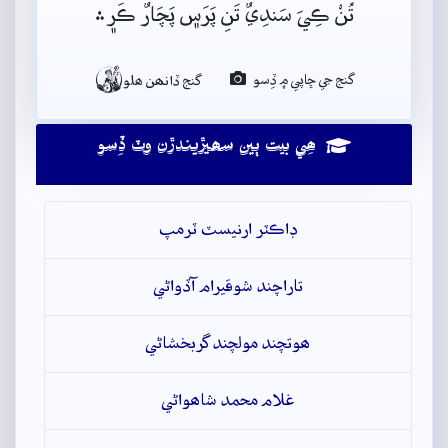
تُنْ ڪِيَ سَندِيٌ تَنِ پَرَس﮼ پَچَارٌ ڪَر﮼﮶

گنج جي ڇاپي ۾ ڏِسو
گنج ڏانھن ھلو
ھِي بيت ٻين سھيڙيندڙن وٽ ڏِسو
ڊاڪٽر ارنيسٽ ٽرمپ
تاراچند شوقيرام آڏواڻي
ھوتچند مولچند گربخشاڻي
غلام محمد شاھواڻي