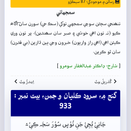
رسالن ۾ موجودگي: 87 سيڪڙو
سمجهاڻي
تنھنجي سڄڻن سوچي سمجهي توکي (سڪ جي) سورن سان آگاھ
ڪيو (تہ تون اهي خوشي ۽ صبر سان سھندين). پر تون وري
ڪيئن اهي (اهي راز واريون) خبرون وڃي ٻين ڌارين (بي قدرن)
سان ٿو ڪرين.
[
شارح: ڊاڪٽر عبدالغفار سومرو
]
گُذريلُ بيتُ
اِيندڙُ بيتُ
گنج ۾، سرود ڪلياڻ و جمن، بيت نمبر :
933
ڃَانِيْ ٻُڃِيْ جَنِ تُوْس﮼ سُوْرَ سَڃَہ ڪِيْ﮶