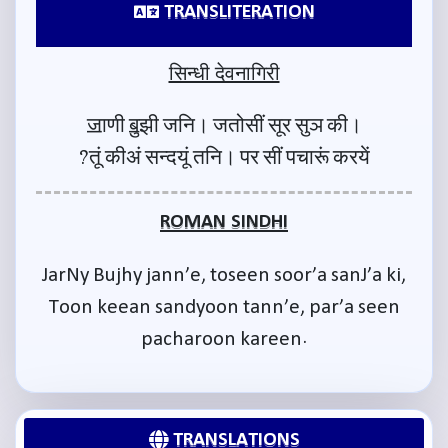
TRANSLITERATION
सिन्धी देवनागिरी
ॼाणी ॿुझी जनि। जतोसीं सूर सुञ की।
तूं कीअं सन्दयूं तनि। पर सीं पचारूं करयें?
ROMAN SINDHI
JarNy Bujhy jann’e, toseen soor’a sanJ’a ki,
Toon keean sandyoon tann’e, par’a seen
pacharoon kareen.
TRANSLATIONS