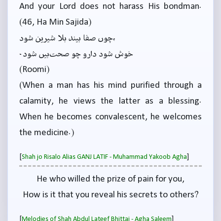
And your Lord does not harass His bondman.
(46, Ha Min Sajida)
چوں صفا بیند بلا شیرین شود،
خوش شود دارو چو صحت‌بیں شود۔
(Roomi)
(When a man has his mind purified through a
calamity, he views the latter as a blessing.
When he becomes convalescent, he welcomes
the medicine.)
[
]
Shah jo Risalo Alias GANJ LATIF - Muhammad Yakoob Agha
He who willed the prize of pain for you,
How is it that you reveal his secrets to others?
[
]
Melodies of Shah Abdul Lateef Bhittai - Agha Saleem