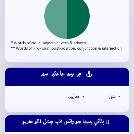
*
Words of Noun, adjective, verb & adverb
**
Words of Pro-noun, post-position, conjunction & interjection
ھِن بيت جا مُکيہ اِسم
سُورَ
پَچارُون
ڀٽائي پيڊيا جو واٽس ائپ چئنل فالو ڪريو