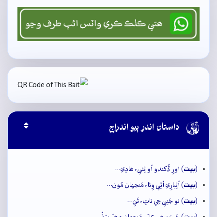

داستان اندر ٻيو اندراج
بيت
(
) اورِ ڏُکندو اُو ٿِئي، ھادِي…
بيت
(
) اُٿِيارِي اُٿِي وِئا، مَنجهان مُون…
بيت
(
) تو جَنِي جِي تاتِ، تَنِ…
بيت
(
) حَبِيبَنِ ھيڪارَ، مَنجهان مِھرَ سَڏُ…