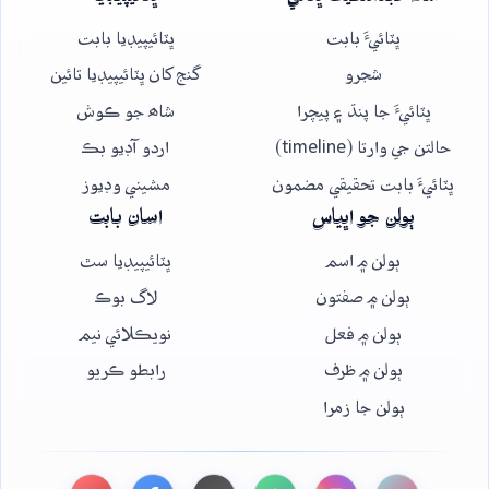
ڀٽائيءَ بابت
ڀٽائيپيڊيا بابت
شجرو
گنج کان ڀٽائيپيڊيا تائين
ڀٽائيءَ جا پنڌ ۽ پيچرا
شاھ جو ڪوش
حالتن جي وارتا (timeline)
اردو آڊيو بڪ
ڀٽائيءَ بابت تحقيقي مضمون
مشيني وڊيوز
ٻولن جو اڀياس
اسان بابت
ٻولن ۾ اسم
ڀٽائيپيڊيا سٿ
ٻولن ۾ صفتون
لاگ بوڪ
ٻولن ۾ فعل
نويڪلائي نيم
ٻولن ۾ ظرف
رابطو ڪريو
ٻولن جا زمرا