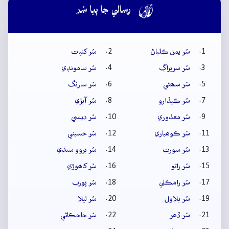

رسالي جا ٻيا سُر
سُر يمن ڪلياڻ
سُر کنڀات
سُر سريراڳ
سُر سامونڊي
سُر سھڻي
سُر سارنگ
سُر ڪيڏارو
سُر آبڙي
سُر معذوري
سُر ديسي
سُر ڪوھياري
سُر حسيني
سُر سورٺ
سُر بروو سنڌي
سُر راڻو
سُر کاھوڙي
سُر رامڪلي
سُر پورب
سُر بلاول
سُر ليلا
سُر ڏھر
سُر جاجڪاڻي