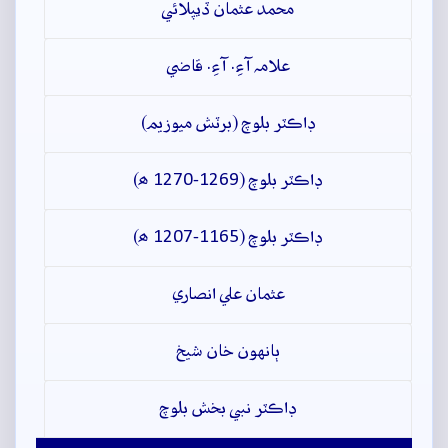
محمد عثمان ڏيپلائي
علامہ آءِ. آءِ. قاضي
ڊاڪٽر بلوچ (برٽش ميوزيم)
ڊاڪٽر بلوچ (1269-1270 ھ)
ڊاڪٽر بلوچ (1165-1207 ھ)
عثمان علي انصاري
ٻانهون خان شيخ
ڊاڪٽر نبي بخش بلوچ