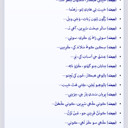
بيت
(
) حَبِيبُ ئِي ھادِي ٿِئو، رَھنُما…
بيت
(
) رَڳُون ٿِيُون رَبابُ، وَڄَنِ ويلَ…
بيت
(
) ساٿَر صِحَتَ سُپِرِين، آھي نَہ…
بيت
(
) سوئِي راھَ رَدِ ڪَري، سوئِي…
بيت
(
) سِڪين ڪوھُ سَلامَ کي، ڪَرِيين…
بيت
(
) عِشقَ جي اَسبابَ کي، پَرِ…
بيت
(
) مِٺايان مِٺو گهَڻو، ڪَڙوۡ ناھِ…
بيت
(
) پاٻُوھي ھيڪارَ، مُون کي پُڇِئو…
بيت
(
) پاٻُوھِيو پُڇَنِ، ڪِٿي ھَٿُ حَبِيبَ…
بيت
(
) پِريان سَندي پارَ جِي، مِڙيئِي…
بيت
(
) ڪوٺي ڪُھي سُپِرِين، ڪوٺي ڪُھَڻَ…
بيت
(
) ڪوٺَڻُ قَرِيبَنِ جو، عَينُ تَڙَڻُ…
بيت
(
) ڪُھي سو ڪَرَ لَھي، ڪوٺي…