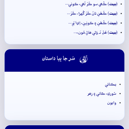
بيت
(
) ڪُھي سو ڪَرَ لَھي، ڪوٺي…
بيت
(
) ڪُھَنِ تانْ ڪَرَ گُهرا، ڪَرَ…
بيت
(
) ڪُھَنِ ۽ ڪوٺِينِ، اِيءَ پَرِ…
بيت
(
) ھَڏِ نَہ وَڻي ھاڻِ مُون،…

سُر جا ٻيا داستان
يڪتائي
سُوري، ڪاتي ۽ زھر
وايون