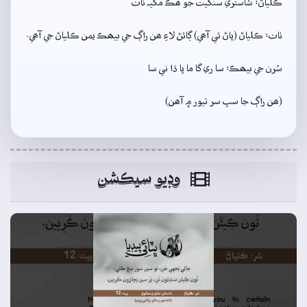
ڪلياڻ: شاستري سنگيت جو ھڪ مکيہ ٺاٺ
ٺاٺ: ڪلياڻ (پاڻ ئي آھي) ڳائڻ لاءِ ھن راڳ جي بيھڪ يمن ڪلياڻ جي آھي.
سُرن جي بيھڪ: سا ري گا ما پا ڌا ني سا
(ھن راڳ جا سڀ سر تيور ۾ آھن)
وڊيو سيڪشن