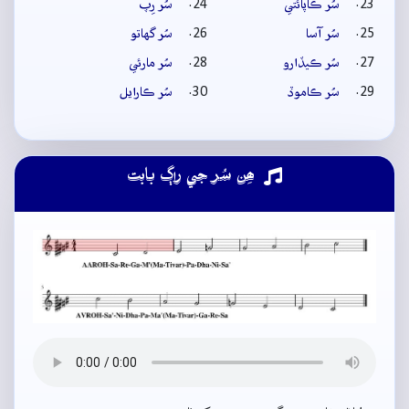
سُر ڪاپائتي
سُر رِپ
سُر آسا
سُر گهاتو
سُر ڪيڏارو
سُر مارئي
سُر ڪاموڏ
سُر ڪارايل
ھِن سُر جي راڳ بابت