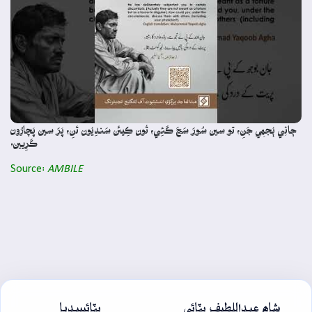
ڄاڻِي ٻُجهِي جَنِ، تو سين سُورَ سَڃَ ڪَئِي، تُون ڪِيئَن سَندِيُون تَنِ، پَرَ سين پَچارُون
ڪَرِيين.
Source:
AMBILE
شاھ عبداللطيف ڀٽائي
ڀٽائيپيڊيا