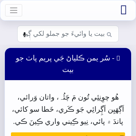

vigation
- سُر يمن ڪلياڻ جَي پريم پاٺ جو

بيت
ھُو
چوِنِئِي
تُون
مَ
چَئُہ،
واتان
وَرائي،
اَڳھَيِن
اَڳِرائِي
جَو
ڪَري،
خَطا
سو
کائي،
پاندَ
۾
پائي،
نِيو
ڪِيني
واري
ڪِينَ
ڪي.