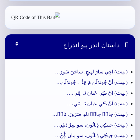

داستان اندر ٻيو اندراج
بيت
(
) اَچِي سارَ لَھيجِ، ساجَنَ سُورَ…
بيت
(
) اَڻَ چُوندَلَنِ مَ چَئُہ، چُوندَلَنِ…
بيت
(
) اَڻَ ڪِي عَيان نَہ ٿِئي،…
بيت
(
) اَڻَ ڪِي عَيان نَہ ٿِئي،…
بيت
(
) جانۡ جانۡ ناھِ ضَرُورُ، تانۡ…
بيت
(
) جيڪِي ڏِنائُون، سو سِرُ ڏيئِي…
بيت
(
) جيڪِي ڏِنائُون، سو مان ڳُڻُ…