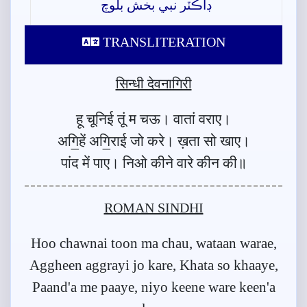
ڊاڪٽر نبي بخش بلوچ
TRANSLITERATION
सिन्धी देवनागिरी
हू चूनिई तूं म चऊ। वातां वराए।
अगि॒हें अगि॒राई जो करे। ख़ता सो खाए।
पांद में पाए। निओ कीने वारे कीन की॥
ROMAN SINDHI
Hoo chawnai toon ma chau, wataan warae,
Aggheen aggrayi jo kare, Khata so khaaye,
Paand'a me paaye, niyo keene ware keen'a