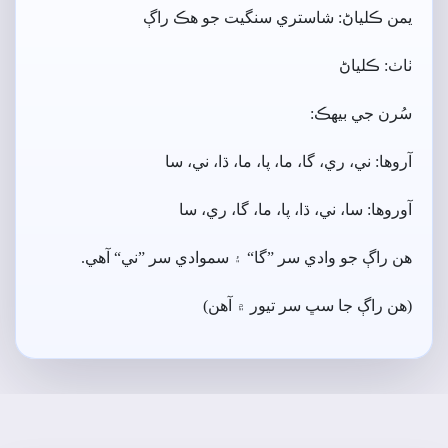
يمن ڪلياڻ: شاستري سنگيت جو ھڪ راڳ
ٺاٺ: ڪلياڻ
سُرن جي بيھڪ:
آروھا: ني، ري، گا، ما، پا، ما، ڌا، ني، سا
آوروھا: سا، ني، ڌا، پا، ما، گا، ري، سا
ھن راڳ جو وادي سر ”گا“ ۽ سموادي سر ”ني“ آھي.
(ھن راڳ جا سڀ سر تيور ۾ آھن)