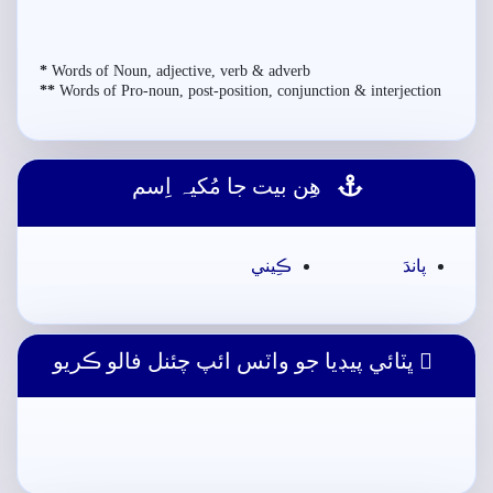
*
Words of Noun, adjective, verb & adverb
**
Words of Pro-noun, post-position, conjunction & interjection
ھِن بيت جا مُکيہ اِسم
پاندَ
ڪِيني
ڀٽائي پيڊيا جو واٽس ائپ چئنل فالو ڪريو