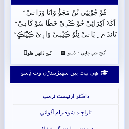
هُوْ چُوْنِئِى تُنْ مَچَؤُ وَاتَا وَرَائٖيْ﮶
اَکَهْ اَکِرَائِيْ جُوْ ڪَرٖيْ خَطَا سُوْ کَائٖيْ﮶
پَاندَ م﮼ پَائٖيْ نِئُوْ ڪِيْنٖيْ وَارٖيْ ڪِيْنَڪٍ﮶

گنج جي ڇاپي ۾ ڏِسو
گنج ڏانھن ھلو
ھِي بيت ٻين سھيڙيندڙن وٽ ڏِسو
ڊاڪٽر ارنيسٽ ٽرمپ
تاراچند شوقيرام آڏواڻي
ھوتچند مولچند گربخشاڻي