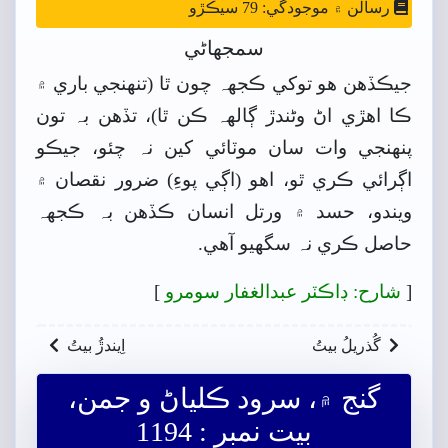
رسالن ۾ موجودگي: 79 سيڪڙو
سمجهاڻي
جيڪڏهن هو توکي ڪجهہ چون ٿا (تنھنجي باري ۾
ڪا اهڙي اڻ وڻندڙ ڳالهہ ڪن ٿا)، تڏهن بہ تون
پنھنجي وات سان موٽائي کين نہ چئو، جيڪو
اڳرائي ڪري ٿو، اهو (اڳي پوءِ) ضرور نقصان ۾
ويندو، حسد ۾ ورتل انسان ڪڏهن بہ ڪجهہ
حاصل ڪري نہ سگهيو آهي.
[
شارح: ڊاڪٽر عبدالغفار سومرو
]
گُذريلُ بيتُ
اِيندڙُ بيتُ
گنج ۾، سرود ڪلياڻ و جمن،
بيت نمبر : 1194