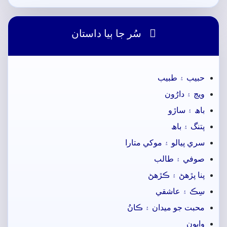

سُر جا ٻيا داستان
حبيب ۽ طبيب
ويڄ ۽ دارُون
باھ ۽ ساڙو
پتنگ ۽ باھ
سري پيالو ۽ موکي متارا
صوفي ۽ طالب
پنا پڙهڻ ۽ ڪڙهڻ
سِڪ ۽ عاشقي
محبت جو ميدان ۽ ڪانُ
وايون