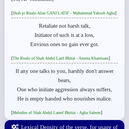
[
]
Shah jo Risalo Alias GANJ LATIF - Muhammad Yakoob Agha
Retaliate not harsh talk,
Initiator of such is at a loss,
Envious ones no gain ever got.
[
]
The Risalo of Shah Abdul Latif Bhitai - Amena Khamisani
If any one talks to you, harshly don't answer
bears,
One who initiate aggression always suffers,
He is empty handed who nourishes malice.
[
]
Melodies of Shah Abdul Lateef Bhittai - Agha Saleem
Lexical Density of the verse, for usage of