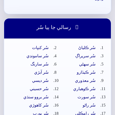

رسالي جا ٻيا سُر
سُر ڪلياڻ
سُر کنڀات
سُر سريراڳ
سُر سامونڊي
سُر سھڻي
سُر سارنگ
سُر ڪيڏارو
سُر آبڙي
سُر معذوري
سُر ديسي
سُر ڪوھياري
سُر حسيني
سُر سورٺ
سُر بروو سنڌي
سُر راڻو
سُر کاھوڙي
سُر رامڪلي
سُر پورب