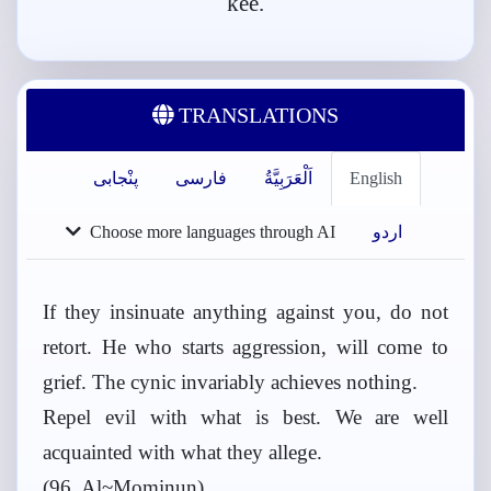
kee.
TRANSLATIONS
English
اَلْعَرَبِيَّةُ
فارسی
پنْجابی
اردو
Choose more languages through AI
If they insinuate anything against you, do not
retort. He who starts aggression, will come to
grief. The cynic invariably achieves nothing.
Repel evil with what is best. We are well
acquainted with what they allege.
(96, Al~Mominun)