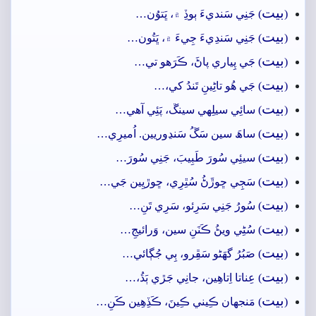
بيت
(
) جَنِي سَنديءَ ٻوڏِ ۾، ڀَتوُن…
بيت
(
) جَنِي سَندِيءَ جِيءَ ۾، ڀَتُون…
بيت
(
) جَي پِياري پاڻَ، ڪَرَھو تي…
بيت
(
) جَي ھُو تاڻِينِ تَندُ کي،…
بيت
(
) سائِي سيلِهي سينڱ، پَئِي آھي…
بيت
(
) ساھَ سين سَڱُ سَنڍوريين. اُميرِي…
بيت
(
) سيئِي سُورَ طَبِيبَ، جَنِي سُورَ…
بيت
(
) سَڄِي ڇوڙَڻُ سُٿِرِي، ڇوڙيِين جَي…
بيت
(
) سُورُ جَنِي سَرِئو، سَرِي تَنِ…
بيت
(
) سُڻِي ويڻُ ڪَنَنِ سين، وَرائيجِ…
بيت
(
) صَبُرُ گهَڻو سَڦِرو، ٻِي جُڳائي…
بيت
(
) عِناتا اِتاھِين، جانِي جَڙي ٻَڌُ،…
بيت
(
) مَنجهان ڪِيني ڪِينَ، ڪَڏِھِين ڪَنِ…