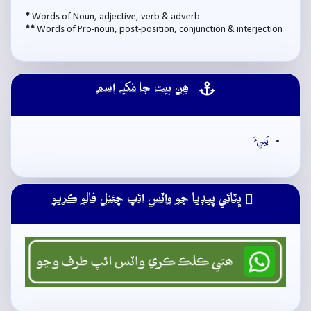
*
Words of Noun, adjective, verb & adverb
**
Words of Pro-noun, post-position, conjunction & interjection
ھِن بيت جا مُکيہ اِسم
پُٺِيءَ
ڀٽائي پيڊيا جو واٽس ائپ چئنل فالو ڪريو