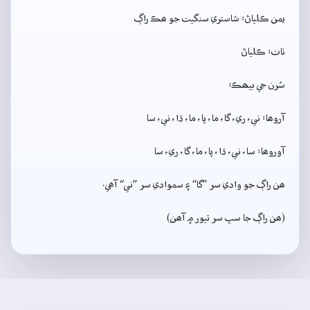
يمن ڪلياڻ: شاستري سنگيت جو ھڪ راڳ
ٺاٺ: ڪلياڻ
سُرن جي بيھڪ:
آروھا: ني، ري، گا، ما، پا، ما، ڌا، ني، سا
آوروھا: سا، ني، ڌا، پا، ما، گا، ري، سا
ھن راڳ جو وادي سر ”گا“ ۽ سموادي سر ”ني“ آھي.
(ھن راڳ جا سڀ سر تيور ۾ آھن)