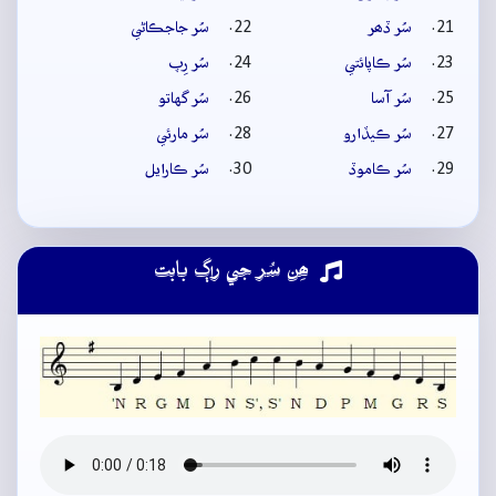
سُر ڏھر
سُر جاجڪاڻي
سُر ڪاپائتي
سُر رِپ
سُر آسا
سُر گهاتو
سُر ڪيڏارو
سُر مارئي
سُر ڪاموڏ
سُر ڪارايل
ھِن سُر جي راڳ بابت