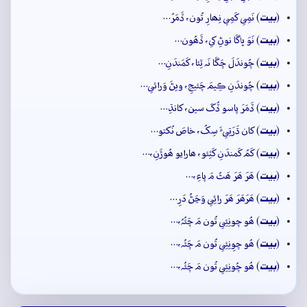
بيت
(
) نَمِي کَمِي نِھارِ تُون، ڏَمَرُ…
بيت
(
) نَوَ ڀاڱا نوڻِ کي، ڏَھُون…
بيت
(
) چُوندَلَ چَڱا نَہ ٿِئا، کَمَندَنِ…
بيت
(
) چُوندَنِ ڪِيمَ چَئيجِ، ويڻَ وَرائي…
بيت
(
) ڏَمَرَ پاسو ڏُکَ سين، کانڌِ…
بيت
(
) کان ڌَرَتِيءَ سِکُ، خاصَ نُکتو…
بيت
(
) کَمُ کَمندَنِ کَٽِئو، ھارايو ھُوڙَنِ،…
بيت
(
) ھَرَ ھَرَ ھَٿُ مَ پاءِ،…
بيت
(
) ھَرَھَرَ ھَرَ رائِي وَڃَڻُ دَرِ…
بيت
(
) ھُو چونِئِي تُون مَ چَئُہُ،…
بيت
(
) ھُو چوِنِئِي تُون مَ چَئُہ،…
بيت
(
) ھُو چُونِئِي تُون مَ چَئُہ،…