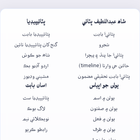
شاھ عبداللطيف ڀٽائي
ڀٽائيپيڊيا
ڀٽائيءَ بابت
ڀٽائيپيڊيا بابت
شجرو
گنج کان ڀٽائيپيڊيا تائين
ڀٽائيءَ جا پنڌ ۽ پيچرا
شاھ جو ڪوش
حالتن جي وارتا (timeline)
اردو آڊيو بڪ
ڀٽائيءَ بابت تحقيقي مضمون
مشيني وڊيوز
ٻولن جو اڀياس
اسان بابت
ٻولن ۾ اسم
ڀٽائيپيڊيا سٿ
ٻولن ۾ صفتون
لاگ بوڪ
ٻولن ۾ فعل
نويڪلائي نيم
ٻولن ۾ ظرف
رابطو ڪريو
ٻولن جا زمرا