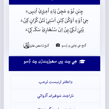
ڇِنَنِ تُوْءِ مَڇِنُ پَاءِ اُمٖيْرِيْ اُنِس﮼﮶
جٖيْ اُوْءِ اَوَکُنَ کِنَنِ اَسُئِيْ تَتُنْ کُرَانٍ کِنُ﮶
پُٽِيَ لَـکِيْ پِنُ اِنَ سُنْھَارٖيْ سَکَہ کٖيْ﮶

گنج جي ڇاپي ۾ ڏِسو
گنج ڏانھن ھلو
ھِي بيت ٻين سھيڙيندڙن وٽ ڏِسو
ڊاڪٽر ارنيسٽ ٽرمپ
تاراچند شوقيرام آڏواڻي