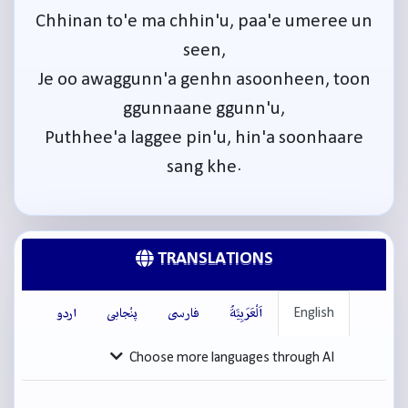
Chhinan to'e ma chhin'u, paa'e umeree un
seen,
Je oo awaggunn'a genhn asoonheen, toon
ggunnaane ggunn'u,
Puthhee'a laggee pin'u, hin'a soonhaare
sang khe.
TRANSLATIONS
English
اَلْعَرَبِيَّةُ
فارسی
پنْجابی
اردو
Choose more languages through AI