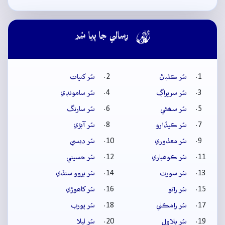

رسالي جا ٻيا سُر
سُر ڪلياڻ
سُر کنڀات
سُر سريراڳ
سُر سامونڊي
سُر سھڻي
سُر سارنگ
سُر ڪيڏارو
سُر آبڙي
سُر معذوري
سُر ديسي
سُر ڪوھياري
سُر حسيني
سُر سورٺ
سُر بروو سنڌي
سُر راڻو
سُر کاھوڙي
سُر رامڪلي
سُر پورب
سُر بلاول
سُر ليلا