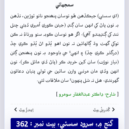
سمجهاڻي
(اي سسئي) جيڪڏهن هُو توسان پنھنجو ناتو ٽوڙين، تڏهن
بہ تون پاڻ کي انهن سان ڳنڍ (جيئن ڪوري اُميري ڏيئي ڇنل
تند کي ڳنڍيندو آهي). اگر هو توسان ڪوبہ سٺو ورتاءُ نہ ڪن
توکي گهٽ وڌ ڳالهائين تہ تون اهو ٻُڌو اڻ ٻُڌو ڪري ڇڏ
(درگذر ڪري ڇڏ) ۽ انهيءَ جي باوجود بہ تون پنھنجن ڳڻن
(نياز نوڙت) سان کين خريد ڪر (پاڻ ڏي مائل ڪر). تون
انهن وڏي مان مرتبي وارن ساٿين جي ٽولي پٺيان دعائون
گهرندي. هل تہ شل پنهونءَ سان ملاقات ٿئي.
[
شارح: ڊاڪٽر عبدالغفار سومرو
]
گُذريلُ بيتُ
اِيندڙُ بيتُ
گنج ۾، سرود سسئي، بيت نمبر : 362