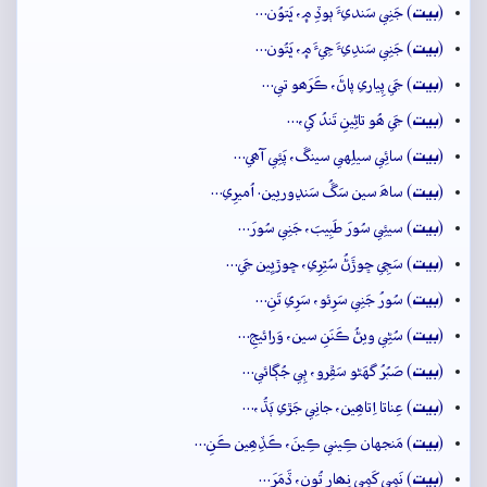
بيت
(
) جَنِي سَنديءَ ٻوڏِ ۾، ڀَتوُن…
بيت
(
) جَنِي سَندِيءَ جِيءَ ۾، ڀَتُون…
بيت
(
) جَي پِياري پاڻَ، ڪَرَھو تي…
بيت
(
) جَي ھُو تاڻِينِ تَندُ کي،…
بيت
(
) سائِي سيلِهي سينڱ، پَئِي آھي…
بيت
(
) ساھَ سين سَڱُ سَنڍوريين. اُميرِي…
بيت
(
) سيئِي سُورَ طَبِيبَ، جَنِي سُورَ…
بيت
(
) سَڄِي ڇوڙَڻُ سُٿِرِي، ڇوڙيِين جَي…
بيت
(
) سُورُ جَنِي سَرِئو، سَرِي تَنِ…
بيت
(
) سُڻِي ويڻُ ڪَنَنِ سين، وَرائيجِ…
بيت
(
) صَبُرُ گهَڻو سَڦِرو، ٻِي جُڳائي…
بيت
(
) عِناتا اِتاھِين، جانِي جَڙي ٻَڌُ،…
بيت
(
) مَنجهان ڪِيني ڪِينَ، ڪَڏِھِين ڪَنِ…
بيت
(
) نَمِي کَمِي نِھارِ تُون، ڏَمَرَ…