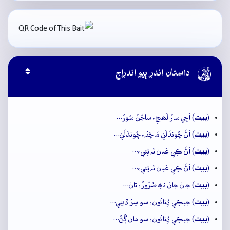

داستان اندر ٻيو اندراج
بيت
(
) اَچِي سارَ لَھيجِ، ساجَنَ سُورَ…
بيت
(
) اَڻَ چُوندَلَنِ مَ چَئُہ، چُوندَلَنِ…
بيت
(
) اَڻَ ڪِي عَيان نَہ ٿِئي،…
بيت
(
) اَڻَ ڪِي عَيان نَہ ٿِئي،…
بيت
(
) جانۡ جانۡ ناھِ ضَرُورُ، تانۡ…
بيت
(
) جيڪِي ڏِنائُون، سو سِرُ ڏيئِي…
بيت
(
) جيڪِي ڏِنائُون، سو مان ڳُڻُ…