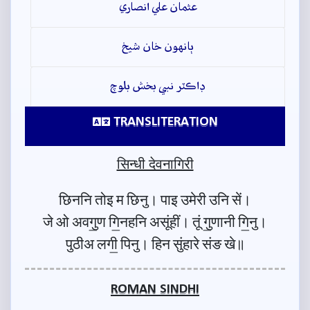
عثمان علي انصاري
ٻانهون خان شيخ
ڊاڪٽر نبي بخش بلوچ
TRANSLITERATION
सिन्धी देवनागिरी
छिननि तोइ म छिनु। पाइ उमेरी उनि सें।
जे ओ अवगु॒ण गि॒नहनि असूंहीं। तूं गु॒णानी गि॒नु।
पुठीअ लगी॒ पिनु। हिन सुंहारे संङ खे॥
ROMAN SINDHI