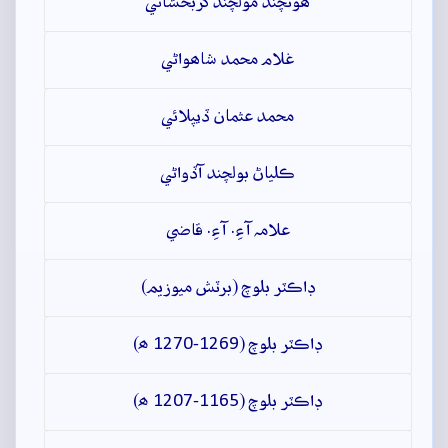
ھوتچند مولچند گربخشاڻي
غلام محمد شاھواڻي
محمد عثمان ڏيپلائي
ڪلياڻ بولچند آڏواڻي
علامہ آءِ. آءِ. قاضي
ڊاڪٽر بلوچ (برٽش ميوزيم)
ڊاڪٽر بلوچ (1269-1270 ھ)
ڊاڪٽر بلوچ (1165-1207 ھ)