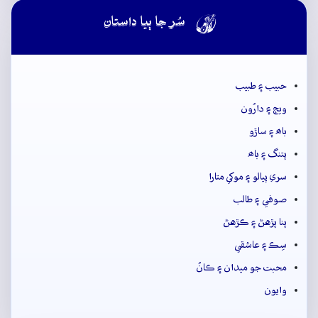

سُر جا ٻيا داستان
حبيب ۽ طبيب
ويڄ ۽ دارُون
باھ ۽ ساڙو
پتنگ ۽ باھ
سري پيالو ۽ موکي متارا
صوفي ۽ طالب
پنا پڙهڻ ۽ ڪڙهڻ
سِڪ ۽ عاشقي
محبت جو ميدان ۽ ڪانُ
وايون