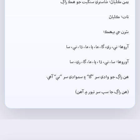
يمن ڪلياڻ: شاستري سنگيت جو ھڪ راڳ
ٺاٺ: ڪلياڻ
سُرن جي بيھڪ:
آروھا: ني، ري، گا، ما، پا، ما، ڌا، ني، سا
آوروھا: سا، ني، ڌا، پا، ما، گا، ري، سا
ھن راڳ جو وادي سر ”گا“ ۽ سموادي سر ”ني“ آھي.
(ھن راڳ جا سڀ سر تيور ۾ آھن)