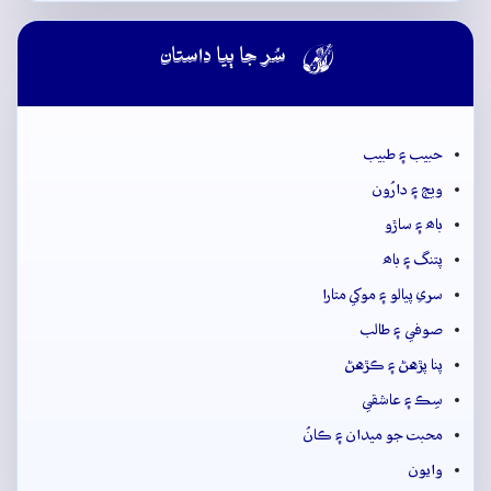

سُر جا ٻيا داستان
حبيب ۽ طبيب
ويڄ ۽ دارُون
باھ ۽ ساڙو
پتنگ ۽ باھ
سري پيالو ۽ موکي متارا
صوفي ۽ طالب
پنا پڙهڻ ۽ ڪڙهڻ
سِڪ ۽ عاشقي
محبت جو ميدان ۽ ڪانُ
وايون