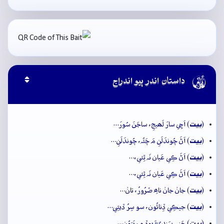

داستان اندر ٻيو اندراج
بيت
(
) اَچِي سارَ لَھيجِ، ساجَنَ سُورَ…
بيت
(
) اَڻَ چُوندَلَنِ مَ چَئُہ، چُوندَلَنِ…
بيت
(
) اَڻَ ڪِي عَيان نَہ ٿِئي،…
بيت
(
) اَڻَ ڪِي عَيان نَہ ٿِئي،…
بيت
(
) جانۡ جانۡ ناھِ ضَرُورُ، تانۡ…
بيت
(
) جيڪِي ڏِنائُون، سو سِرُ ڏيئِي…
بيت
(
) جَنِي سَنديءَ ٻوڏِ ۾، ڀَتوُن…