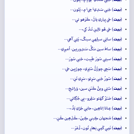
بيت
(
) جَنِي سَندِيءَ جِيءَ ۾، ڀَتُون…
بيت
(
) جَي پِياري پاڻَ، ڪَرَھو تي…
بيت
(
) جَي ھُو تاڻِينِ تَندُ کي،…
بيت
(
) سائِي سيلِهي سينڱ، پَئِي آھي…
بيت
(
) ساھَ سين سَڱُ سَنڍوريين. اُميرِي…
بيت
(
) سيئِي سُورَ طَبِيبَ، جَنِي سُورَ…
بيت
(
) سَڄِي ڇوڙَڻُ سُٿِرِي، ڇوڙيِين جَي…
بيت
(
) سُورُ جَنِي سَرِئو، سَرِي تَنِ…
بيت
(
) سُڻِي ويڻُ ڪَنَنِ سين، وَرائيجِ…
بيت
(
) صَبُرُ گهَڻو سَڦِرو، ٻِي جُڳائي…
بيت
(
) عِناتا اِتاھِين، جانِي جَڙي ٻَڌُ،…
بيت
(
) مَنجهان ڪِيني ڪِينَ، ڪَڏِھِين ڪَنِ…
بيت
(
) نَمِي کَمِي نِھارِ تُون، ڏَمَرَ…