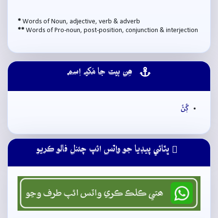
*
Words of Noun, adjective, verb & adverb
**
Words of Pro-noun, post-position, conjunction & interjection
ھِن بيت جا مُکيہ اِسم
ڳُڻُ
ڀٽائي پيڊيا جو واٽس ائپ چئنل فالو ڪريو