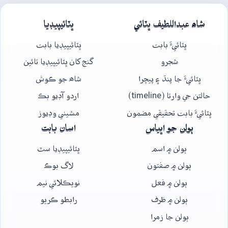
شاھ عبداللطيف ڀٽائي
ڀٽائيپيڊيا
ڀٽائيءَ بابت
ڀٽائيپيڊيا بابت
شجرو
گنج کان ڀٽائيپيڊيا تائين
ڀٽائيءَ جا پنڌ ۽ پيچرا
شاھ جو ڪوش
حالتن جي وارتا (timeline)
اردو آڊيو بڪ
ڀٽائيءَ بابت تحقيقي مضمون
مشيني وڊيوز
ٻولن جو اڀياس
اسان بابت
ٻولن ۾ اسم
ڀٽائيپيڊيا سٿ
ٻولن ۾ صفتون
لاگ بوڪ
ٻولن ۾ فعل
نويڪلائي نيم
ٻولن ۾ ظرف
رابطو ڪريو
ٻولن جا زمرا