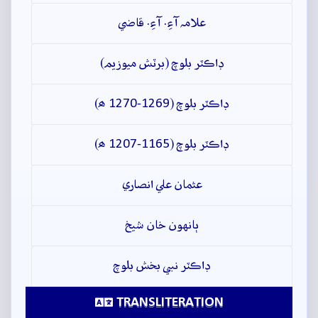
علامہ آءِ. آءِ. قاضي
ڊاڪٽر بلوچ (برٽش ميوزيم)
ڊاڪٽر بلوچ (1269-1270 ھ)
ڊاڪٽر بلوچ (1165-1207 ھ)
عثمان علي انصاري
ٻانهون خان شيخ
ڊاڪٽر نبي بخش بلوچ
TRANSLITERATION