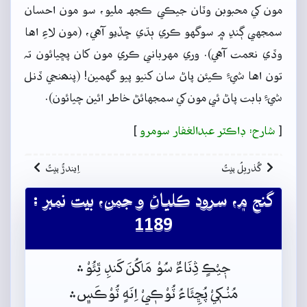
مون کي محبوبن وٽان جيڪي ڪجهہ مليو، سو مون احسان
سمجهي ڳنڍ ۾ سوگهو ڪري ٻڌي ڇڏيو آهي، (مون لاءِ اها
وڏي نعمت آهي). وري مهرباني ڪري مون کان پڇيائون تہ
تون اها شيءِ ڪيئن پاڻ سان کنيو پيو گهمين! (پنھنجي ڏنل
شيءِ بابت پاڻ ئي مون کي سمجهائڻ خاطر ائين چيائون).
[
شارح: ڊاڪٽر عبدالغفار سومرو
]
گُذريلُ بيتُ
اِيندڙُ بيتُ
گنج ۾، سرود ڪلياڻ و جمن، بيت نمبر :
1189
جٖيْڪٍ ڎِنَاءٌ سُوْ مَاکُنَ کَنڊِ ٿِئُوْ﮶
مُنْـکٖيْ پُڇِئَاءُ ٽُوْڪٖيْ اِنَهٍ ٽُوْڪَس﮼﮶