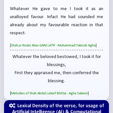
Whatever He gave to me I took it as an
unalloyed favour. Infact He had sounded me
already about my favourable reaction in that
respect.
[
]
Shah jo Risalo Alias GANJ LATIF - Muhammad Yakoob Agha
Whatever the beloved bestowed, I took it for
blessings,
First they appraised me, then conferred the
blessing.
[
]
Melodies of Shah Abdul Lateef Bhittai - Agha Saleem
Lexical Density of the verse, for usage of
Artificial Intelligence (AI) & Computational