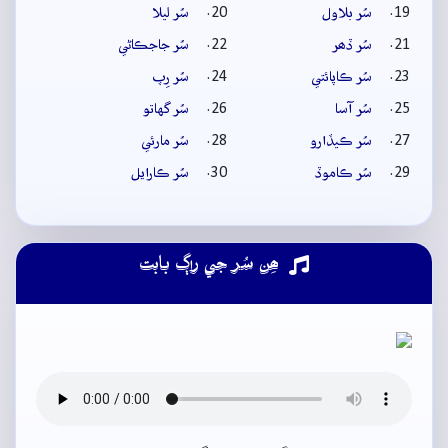
سُر بلاول
سُر ليلا
سُر ڏھر
سُر جاجڪاڻي
سُر ڪاپائتي
سُر رِپ
سُر آسا
سُر گهاتو
سُر ڪيڏارو
سُر مارئي
سُر ڪاموڏ
سُر ڪارايل
ھِن سُر جي راڳ بابت