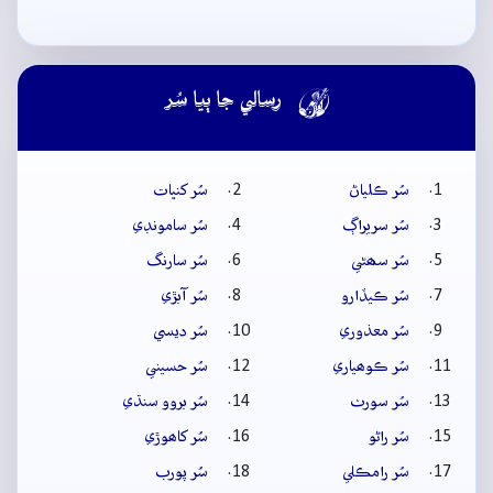

رسالي جا ٻيا سُر
سُر ڪلياڻ
سُر کنڀات
سُر سريراڳ
سُر سامونڊي
سُر سھڻي
سُر سارنگ
سُر ڪيڏارو
سُر آبڙي
سُر معذوري
سُر ديسي
سُر ڪوھياري
سُر حسيني
سُر سورٺ
سُر بروو سنڌي
سُر راڻو
سُر کاھوڙي
سُر رامڪلي
سُر پورب