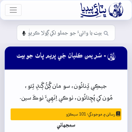

vigation
- سُر يمن ڪلياڻ جَي پريم پاٺ جو بيت

جيڪِي
ڏِنائُون،
سو
مان
ڳُڻُ
ڳَنڍِ
ٿِئو،
مُون
کي
پُڇِئائُون،
ٺوڪي اِنَهِيءَ ٺوڪَ
سين.
رسالن ۾ موجودگي: 101 سيڪڙو
سمجهاڻي