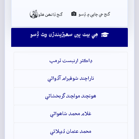

گنج جي ڇاپي ۾ ڏِسو
گنج ڏانھن ھلو
ھِي بيت ٻين سھيڙيندڙن وٽ ڏِسو
ڊاڪٽر ارنيسٽ ٽرمپ
تاراچند شوقيرام آڏواڻي
ھوتچند مولچند گربخشاڻي
غلام محمد شاھواڻي
محمد عثمان ڏيپلائي