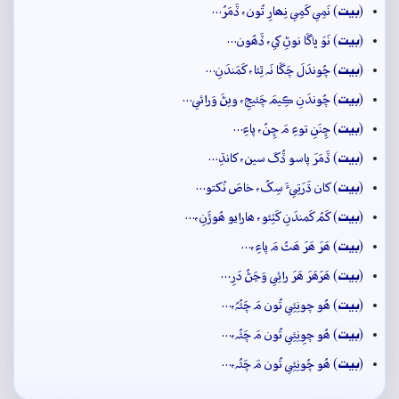
بيت
(
) نَمِي کَمِي نِھارِ تُون، ڏَمَرُ…
بيت
(
) نَوَ ڀاڱا نوڻِ کي، ڏَھُون…
بيت
(
) چُوندَلَ چَڱا نَہ ٿِئا، کَمَندَنِ…
بيت
(
) چُوندَنِ ڪِيمَ چَئيجِ، ويڻَ وَرائي…
بيت
(
) ڇِنَنِ توءِ مَ ڇِنُ، پاءِ…
بيت
(
) ڏَمَرَ پاسو ڏُکَ سين، کانڌِ…
بيت
(
) کان ڌَرَتِيءَ سِکُ، خاصَ نُکتو…
بيت
(
) کَمُ کَمندَنِ کَٽِئو، ھارايو ھُوڙَنِ،…
بيت
(
) ھَرَ ھَرَ ھَٿُ مَ پاءِ،…
بيت
(
) ھَرَھَرَ ھَرَ رائِي وَڃَڻُ دَرِ…
بيت
(
) ھُو چونِئِي تُون مَ چَئُہُ،…
بيت
(
) ھُو چوِنِئِي تُون مَ چَئُہ،…
بيت
(
) ھُو چُونِئِي تُون مَ چَئُہ،…