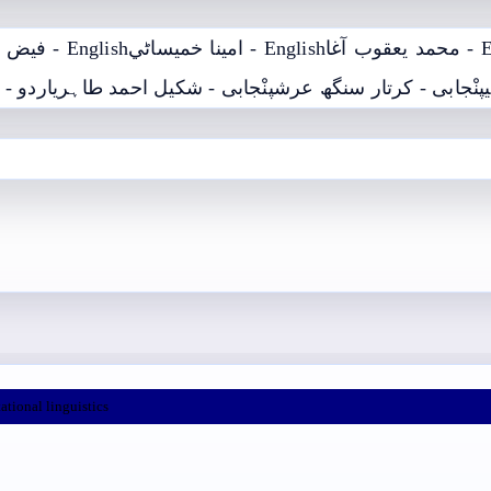
English - فيض محمد کوسو
English - امينا خميساڻي
Engl
يخ اياز
پنْجابی - شکیل احمد طاہری
پنْجابی - کرتار سنگھ عرش
ational linguistics