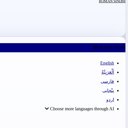
ROMAN SINDHI
TRANSLATIONS
English
اَلْعَرَبِيَّةُ
فارسی
پنْجابی
اردو
Choose more languages through AI