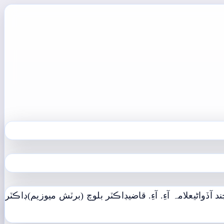
ڊاڪٽر
ڊاڪٽر بلوچ (برٽش ميوزيم)
علامہ آءِ. آءِ. قاضي
ڪلياڻ بو