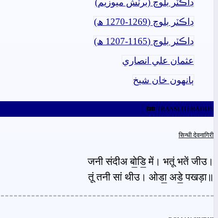
ڊاڪٽر بلوچ (برٽش ميوزيم)
ڊاڪٽر بلوچ (1269-1270 ھ)
ڊاڪٽر بلوچ (1165-1207 ھ)
عثمان علي انصاري
ٻانهون خان شيخ
TRANSLITERATION
सिन्धी देवनागिरी
जनी संदीअ बो॒डि॒ में। भतूं भतें जीउ।
तूं तनी सां थीउ। ओडा॒ अडे॒ पखड़ा॥