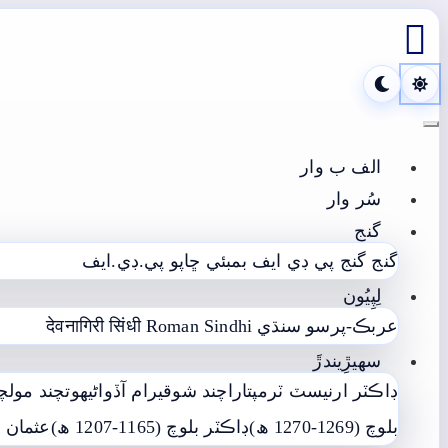

Toggle navigation
الف ب وار
سُر وار
گنج
بمبئي ڇاپو پي.ڊي.ايف
گنج پي ڊي ايف
گنج
لِپِيُون
देवनागिरी सिंधी
Roman Sindhi
عربڪ-پرسو سنڌي
سھيڙِيندڙَ
ند گربخشاڻي
تاراچند شوقيرام آڏواڻي
ڊاڪٽر ارنيسٽ ٽرمپ
 انصاري
ڊاڪٽر بلوچ (1165-1207 ھ)
بلوچ (1269-1270 ھ)