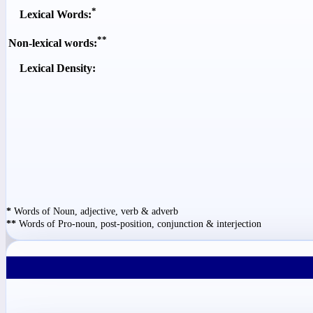
*
Lexical Words:
**
Non-lexical words:
Lexical Density:
*
Words of Noun, adjective, verb & adverb
**
Words of Pro-noun, post-position, conjunction & interjection