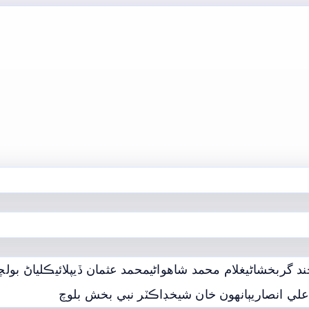
لچند آڏواڻي
محمد عثمان ڏيپلائي
غلام محمد شاھواڻي
ھوتچند مولچ
ڊاڪٽر نبي بخش بلوچ
ٻانهون خان شيخ
عثمان علي