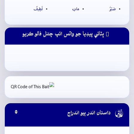
صَبُرُ
ماٺِ
لَطِيفُ
ڀٽائي پيڊيا جو واٽس ائپ چئنل فالو ڪريو

داستان اندر ٻيو اندراج