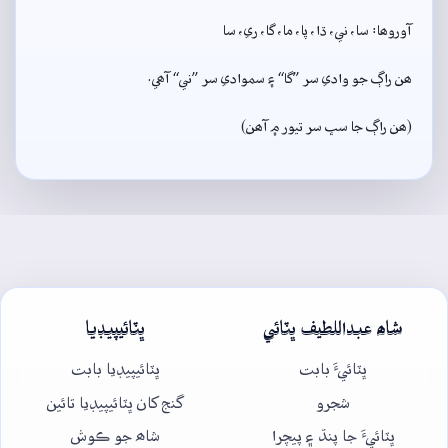
آوروھا: سا، ني، ڌا، پا، ما، گا، ري، سا
ھن راڳ جو وادي سر ”گا“ ۽ سموادي سر ”ني“ آھي.
(ھن راڳ جا سڀ سر تيور ۾ آھن)
شاھ عبداللطيف ڀٽائي
ڀٽائيپيڊيا
ڀٽائيءَ بابت
ڀٽائيپيڊيا بابت
شجرو
گنج کان ڀٽائيپيڊيا تائين
ڀٽائيءَ جا پنڌ ۽ پيچرا
شاھ جو ڪوش