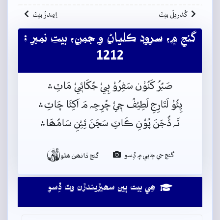
گُذريلُ بيتُ
اِيندڙُ بيتُ
گنج ۾، سرود ڪلياڻ و جمن، بيت نمبر :
1212
صَبُرُ کَنُوْن سَفِرُوْ ٻِيْ جُکَائٖيْ مَاٽِ﮶
پِئُوْ لَتَارِجِ لَطِيْفُ چٖيْ چُرِجِہ مَ اَکِئَا چَاٽِ﮶
تَہ ڎُجَنَ پُوْنِ ڪَاٽِ سَڃَنَ ٿِيْنِ سَامُھَا﮶

گنج جي ڇاپي ۾ ڏِسو
گنج ڏانھن ھلو
ھِي بيت ٻين سھيڙيندڙن وٽ ڏِسو