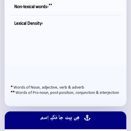
**
Non-lexical words:
Lexical Density:
*
Words of Noun, adjective, verb & adverb
**
Words of Pro-noun, post-position, conjunction & interjection
ھِن بيت جا مُکيہ اِسم