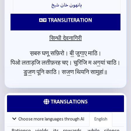
ٻانهون خان شيخ
TRANSLITERATION
सिन्धी देवनागिरी
स़बरु घणू सफ़िरो। बी॒ जुगा॒ए माठि।
पिओ लताड़जि लतीफ़रह चए। चुरिजि म अग॒यां चाठि।
डु॒ज॒ण पूनि काठि। सज॒ण थियनि सामुहां॥
TRANSLATIONS
Choose more languages through AI
English