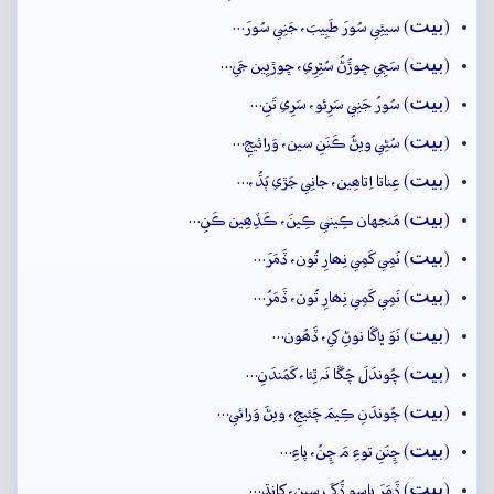
بيت
(
) سيئِي سُورَ طَبِيبَ، جَنِي سُورَ…
بيت
(
) سَڄِي ڇوڙَڻُ سُٿِرِي، ڇوڙيِين جَي…
بيت
(
) سُورُ جَنِي سَرِئو، سَرِي تَنِ…
بيت
(
) سُڻِي ويڻُ ڪَنَنِ سين، وَرائيجِ…
بيت
(
) عِناتا اِتاھِين، جانِي جَڙي ٻَڌُ،…
بيت
(
) مَنجهان ڪِيني ڪِينَ، ڪَڏِھِين ڪَنِ…
بيت
(
) نَمِي کَمِي نِھارِ تُون، ڏَمَرَ…
بيت
(
) نَمِي کَمِي نِھارِ تُون، ڏَمَرُ…
بيت
(
) نَوَ ڀاڱا نوڻِ کي، ڏَھُون…
بيت
(
) چُوندَلَ چَڱا نَہ ٿِئا، کَمَندَنِ…
بيت
(
) چُوندَنِ ڪِيمَ چَئيجِ، ويڻَ وَرائي…
بيت
(
) ڇِنَنِ توءِ مَ ڇِنُ، پاءِ…
بيت
(
) ڏَمَرَ پاسو ڏُکَ سين، کانڌِ…