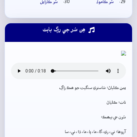
سُر ڪاموڏ
سُر ڪارايل
ھِن سُر جي راڳ بابت
يمن ڪلياڻ: شاستري سنگيت جو ھڪ راڳ
ٺاٺ: ڪلياڻ
سُرن جي بيھڪ:
آروھا: ني، ري، گا، ما، پا، ما، ڌا، ني، سا