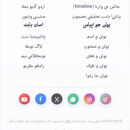
حالتن جي وارتا (timeline)
اردو آڊيو بڪ
ڀٽائيءَ بابت تحقيقي مضمون
مشيني وڊيوز
ٻولن جو اڀياس
اسان بابت
ٻولن ۾ اسم
ڀٽائيپيڊيا سٿ
ٻولن ۾ صفتون
لاگ بوڪ
ٻولن ۾ فعل
نويڪلائي نيم
ٻولن ۾ ظرف
رابطو ڪريو
ٻولن جا زمرا
© 2020-2026 ڀٽائي پيڊيا - عبدالماجد ڀرڳڙي انسٽيٽيوٽ آف لئنگئيج انجنيئرنگ (ثقافت کاتو،