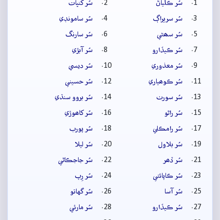
سُر ڪلياڻ
سُر کنڀات
سُر سريراڳ
سُر سامونڊي
سُر سھڻي
سُر سارنگ
سُر ڪيڏارو
سُر آبڙي
سُر معذوري
سُر ديسي
سُر ڪوھياري
سُر حسيني
سُر سورٺ
سُر بروو سنڌي
سُر راڻو
سُر کاھوڙي
سُر رامڪلي
سُر پورب
سُر بلاول
سُر ليلا
سُر ڏھر
سُر جاجڪاڻي
سُر ڪاپائتي
سُر رِپ
سُر آسا
سُر گهاتو
سُر ڪيڏارو
سُر مارئي