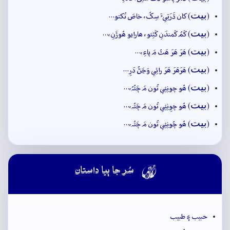
بيت
(
) کان ڌَرَتِيءَ سِکُ، خاصَ نُکتو…
بيت
(
) کَمُ کَمندَنِ کَٽِئو، ھارايو ھُوڙَنِ،…
بيت
(
) ھَرَ ھَرَ ھَٿُ مَ پاءِ،…
بيت
(
) ھَرَھَرَ ھَرَ رائِي وَڃَڻُ دَرِ…
بيت
(
) ھُو چونِئِي تُون مَ چَئُہُ،…
بيت
(
) ھُو چوِنِئِي تُون مَ چَئُہ،…
بيت
(
) ھُو چُونِئِي تُون مَ چَئُہ،…

سُر جا ٻيا داستان
حبيب ۽ طبيب