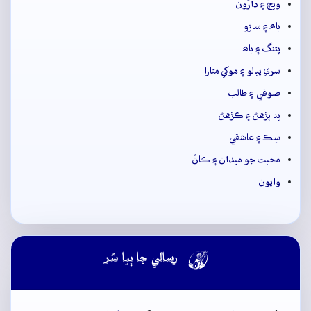
ويڄ ۽ دارُون
باھ ۽ ساڙو
پتنگ ۽ باھ
سري پيالو ۽ موکي متارا
صوفي ۽ طالب
پنا پڙهڻ ۽ ڪڙهڻ
سِڪ ۽ عاشقي
محبت جو ميدان ۽ ڪانُ
وايون

رسالي جا ٻيا سُر