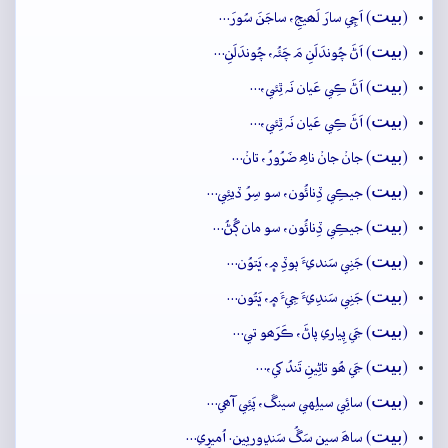
بيت
(
) اَچِي سارَ لَھيجِ، ساجَنَ سُورَ…
بيت
(
) اَڻَ چُوندَلَنِ مَ چَئُہ، چُوندَلَنِ…
بيت
(
) اَڻَ ڪِي عَيان نَہ ٿِئي،…
بيت
(
) اَڻَ ڪِي عَيان نَہ ٿِئي،…
بيت
(
) جانۡ جانۡ ناھِ ضَرُورُ، تانۡ…
بيت
(
) جيڪِي ڏِنائُون، سو سِرُ ڏيئِي…
بيت
(
) جيڪِي ڏِنائُون، سو مان ڳُڻُ…
بيت
(
) جَنِي سَنديءَ ٻوڏِ ۾، ڀَتوُن…
بيت
(
) جَنِي سَندِيءَ جِيءَ ۾، ڀَتُون…
بيت
(
) جَي پِياري پاڻَ، ڪَرَھو تي…
بيت
(
) جَي ھُو تاڻِينِ تَندُ کي،…
بيت
(
) سائِي سيلِهي سينڱ، پَئِي آھي…
بيت
(
) ساھَ سين سَڱُ سَنڍوريين. اُميرِي…