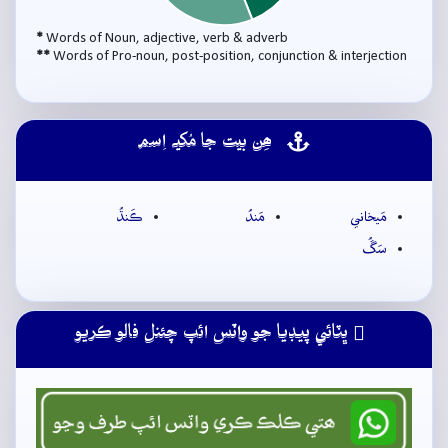
*
Words of Noun, adjective, verb & adverb
**
Words of Pro-noun, post-position, conjunction & interjection
ھِن بيت جا مُکيہ اِسم
مَيخاني
مَندُ
ڪَنڌُ
سَڱُ
ڀٽائي پيڊيا جو واٽس ائپ چئنل فالو ڪريو