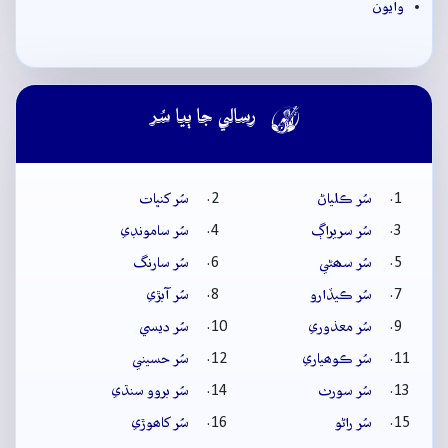
وايون

رسالي جا ٻيا سُر
سُر ڪلياڻ
سُر کنڀات
سُر سريراڳ
سُر سامونڊي
سُر سھڻي
سُر سارنگ
سُر ڪيڏارو
سُر آبڙي
سُر معذوري
سُر ديسي
سُر ڪوھياري
سُر حسيني
سُر سورٺ
سُر بروو سنڌي
سُر راڻو
سُر کاھوڙي