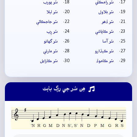
سُر رامڪلي
سُر پورب
سُر بلاول
سُر ليلا
سُر ڏھر
سُر جاجڪاڻي
سُر ڪاپائتي
سُر رِپ
سُر آسا
سُر گهاتو
سُر ڪيڏارو
سُر مارئي
سُر ڪاموڏ
سُر ڪارايل
ھِن سُر جي راڳ بابت