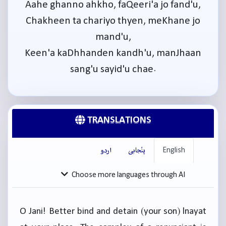
Aahe ghanno ahkho, faQeeri'a jo fand'u,
Chakheen ta chariyo thyen, meKhane jo
mand'u,
Keen'a kaDhhanden kandh'u, manJhaan
sang'u sayid'u chae.
TRANSLATIONS
English
پنْجابی
اردو
Choose more languages through AI
O Jani! Better bind and detain (your son) lnayat