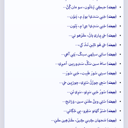
بيت
(
) جيڪِي ڏِنائُون، سو مان ڳُڻُ…
بيت
(
) جَنِي سَنديءَ ٻوڏِ ۾، ڀَتوُن…
بيت
(
) جَنِي سَندِيءَ جِيءَ ۾، ڀَتُون…
بيت
(
) جَي پِياري پاڻَ، ڪَرَھو تي…
بيت
(
) جَي ھُو تاڻِينِ تَندُ کي،…
بيت
(
) سائِي سيلِهي سينڱ، پَئِي آھي…
بيت
(
) ساھَ سين سَڱُ سَنڍوريين. اُميرِي…
بيت
(
) سيئِي سُورَ طَبِيبَ، جَنِي سُورَ…
بيت
(
) سَڄِي ڇوڙَڻُ سُٿِرِي، ڇوڙيِين جَي…
بيت
(
) سُورُ جَنِي سَرِئو، سَرِي تَنِ…
بيت
(
) سُڻِي ويڻُ ڪَنَنِ سين، وَرائيجِ…
بيت
(
) صَبُرُ گهَڻو سَڦِرو، ٻِي جُڳائي…
بيت
(
) مَنجهان ڪِيني ڪِينَ، ڪَڏِھِين ڪَنِ…