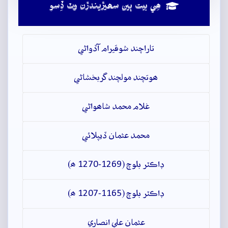
ھِي بيت ٻين سھيڙيندڙن وٽ ڏِسو
تاراچند شوقيرام آڏواڻي
ھوتچند مولچند گربخشاڻي
غلام محمد شاھواڻي
محمد عثمان ڏيپلائي
ڊاڪٽر بلوچ (1269-1270 ھ)
ڊاڪٽر بلوچ (1165-1207 ھ)
عثمان علي انصاري