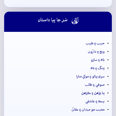

سُر جا ٻيا داستان
حبيب ۽ طبيب
ويڄ ۽ دارُون
باھ ۽ ساڙو
پتنگ ۽ باھ
سري پيالو ۽ موکي متارا
صوفي ۽ طالب
پنا پڙهڻ ۽ ڪڙهڻ
سِڪ ۽ عاشقي
محبت جو ميدان ۽ ڪانُ