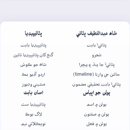
شاھ عبداللطيف ڀٽائي
ڀٽائيپيڊيا
ڀٽائيءَ بابت
ڀٽائيپيڊيا بابت
شجرو
گنج کان ڀٽائيپيڊيا تائين
ڀٽائيءَ جا پنڌ ۽ پيچرا
شاھ جو ڪوش
حالتن جي وارتا (timeline)
اردو آڊيو بڪ
ڀٽائيءَ بابت تحقيقي مضمون
مشيني وڊيوز
ٻولن جو اڀياس
اسان بابت
ٻولن ۾ اسم
ڀٽائيپيڊيا سٿ
ٻولن ۾ صفتون
لاگ بوڪ
ٻولن ۾ فعل
نويڪلائي نيم