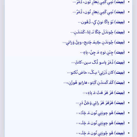
بيت
(
) نَمِي کَمِي نِھارِ تُون، ڏَمَرَ…
بيت
(
) نَمِي کَمِي نِھارِ تُون، ڏَمَرُ…
بيت
(
) نَوَ ڀاڱا نوڻِ کي، ڏَھُون…
بيت
(
) چُوندَلَ چَڱا نَہ ٿِئا، کَمَندَنِ…
بيت
(
) چُوندَنِ ڪِيمَ چَئيجِ، ويڻَ وَرائي…
بيت
(
) ڇِنَنِ توءِ مَ ڇِنُ، پاءِ…
بيت
(
) ڏَمَرَ پاسو ڏُکَ سين، کانڌِ…
بيت
(
) کان ڌَرَتِيءَ سِکُ، خاصَ نُکتو…
بيت
(
) کَمُ کَمندَنِ کَٽِئو، ھارايو ھُوڙَنِ،…
بيت
(
) ھَرَ ھَرَ ھَٿُ مَ پاءِ،…
بيت
(
) ھَرَھَرَ ھَرَ رائِي وَڃَڻُ دَرِ…
بيت
(
) ھُو چونِئِي تُون مَ چَئُہُ،…
بيت
(
) ھُو چوِنِئِي تُون مَ چَئُہ،…
بيت
(
) ھُو چُونِئِي تُون مَ چَئُہ،…