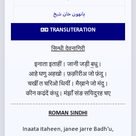
ٻانهون خان شيخ
TRANSLITERATION
सिन्धी देवनागिरी
इनाता इताहीं। जानी जड़ी ब॒धु।
आहे घणु अहखो। फ़क़ीरीअ जो फ़ंदु।
चखीं त चरिओ थियीं। मैख़ाने जो मंदु।
कीन कढंदें कंधु। मंझाँ संङ सयिदुरह चए
ROMAN SINDHI
Inaata itaheen, janee jarre Badh'u,