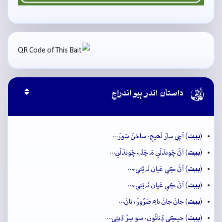

داستان اندر ٻيو اندراج
بيت
(
) اَچِي سارَ لَھيجِ، ساجَنَ سُورَ…
بيت
(
) اَڻَ چُوندَلَنِ مَ چَئُہ، چُوندَلَنِ…
بيت
(
) اَڻَ ڪِي عَيان نَہ ٿِئي،…
بيت
(
) اَڻَ ڪِي عَيان نَہ ٿِئي،…
بيت
(
) جانۡ جانۡ ناھِ ضَرُورُ، تانۡ…
بيت
(
) جيڪِي ڏِنائُون، سو سِرُ ڏيئِي…