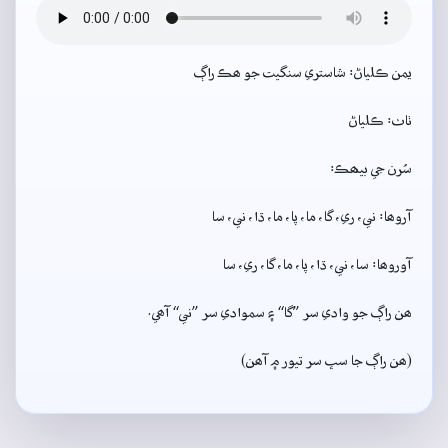
يمن ڪلياڻ: شاستري سنگيت جو ھڪ راڳ
ٺاٺ: ڪلياڻ
سُرن جي بيھڪ:
آروھا: ني، ري، گا، ما، پا، ما، ڌا، ني، سا
آوروھا: سا، ني، ڌا، پا، ما، گا، ري، سا
ھن راڳ جو وادي سر ”گا“ ۽ سموادي سر ”ني“ آھي.
(ھن راڳ جا سڀ سر تيور ۾ آھن)