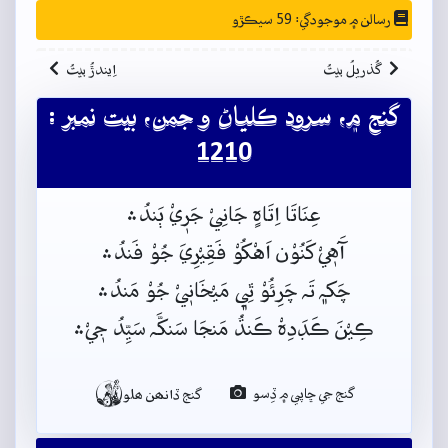
رسالن ۾ موجودگي: 59 سيڪڙو
گُذريلُ بيتُ
اِيندڙُ بيتُ
گنج ۾، سرود ڪلياڻ و جمن، بيت نمبر :
1210
عِنَاتَا اِتَاہٍ جَانِيْ جَرٖيْ ٻَندُ﮶
آَهٖيْ کَنُوْن اَهْکُوْ فَقِيْرِيَ جُوْ فَندُ﮶
چَکہ﮼ تَہ چَرِئُوْ ٿِي﮼ مَيْخَانٖيْ جُوْ مَندُ﮶
ڪِيْنَ ڪَڊَدِہْ ڪَنڌُ مَنجَا سَنکَّہ سَيِّدُ جٖيْ﮶

گنج جي ڇاپي ۾ ڏِسو
گنج ڏانھن ھلو