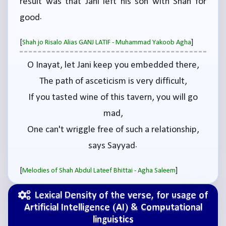
result was that Jani left his son with Shah for
good.
[
]
Shah jo Risalo Alias GANJ LATIF - Muhammad Yakoob Agha
O Inayat, let Jani keep you embedded there,
The path of asceticism is very difficult,
If you tasted wine of this tavern, you will go
mad,
One can't wriggle free of such a relationship,
says Sayyad.
[
]
Melodies of Shah Abdul Lateef Bhittai - Agha Saleem
Lexical Density of the verse, for usage of
Artificial Intelligence (AI) & Computational
linguistics