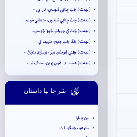
بيت
(
) چَنڊَ چِٽائِي تُنھِنجِي، تارا بي…
بيت
(
) چَنڊَ چِٽائِي تُنھِنجِي، سَھائِي مُون…
بيت
(
) چَنڊَ کي چورائي جُهڙَ جَهپيئيِ…
بيت
(
) چَڱا چَنڊَ چَئيجِ، سَنِيھا کي…
بيت
(
) ڪِٿي ھُوندَمِ ھيرَ، ھِينئَڙي سَڄَڻَ…
بيت
(
) ھيڪاندا ھُونِ پِرِين، سانگِ مَ…
سُر جا ٻيا داستان

نيڻ ۽ تارا
ڪرھو، چانگو، اٺ