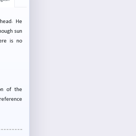
ehead. He
Though sun
ere is no
on of the
 reference