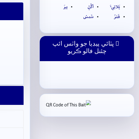
ڀَلائِيءَ
اَڱَڻِ
پيرَ
قَمَرُ
شَمسُ
ڀٽائي پيڊيا جو واٽس ائپ
چئنل فالو ڪريو