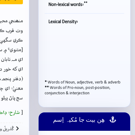
**
Non-lexical words:
منھنجي محبو
Lexical Density:
وٽ قرب ڪري 
ڪري سگهي ٿ
[مثنويءَ ۾ 
اي مـﮧ تابان
اي که خور د
(دفتر پنجم، ب-2
*
Words of Noun, adjective, verb & adverb
Words of Pro-noun, post-position,
**
معنيٰ: اي چ
conjunction & interjection
سج پاڻ پيلو 
[
شارح: ڊاڪ
ھِن بيت جا مُکيہ اِسم
گُذريلُ بي