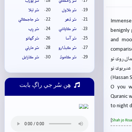
سُر رامڪلي
سُر پورب
سُر بلاول
سُر ليلا
سُر ڏھر
سُر جاجڪاڻي
Immense 
سُر ڪاپائتي
سُر رِپ
benignly 
سُر آسا
سُر گهاتو
and moon
سُر ڪيڏارو
سُر مارئي
comparis
سُر ڪاموڏ
سُر ڪارايل
مال روی تو
عنبربوی تو
(Hassan S
ھِن سُر جي راڳ بابت
O you wh
Quranic w
to night 
[
Shah jo Ri