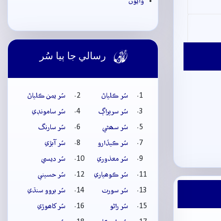
وايون
رسالي جا ٻيا سُر

سُر ڪلياڻ
سُر يمن ڪلياڻ
سُر سريراڳ
سُر سامونڊي
سُر سھڻي
سُر سارنگ
سُر ڪيڏارو
سُر آبڙي
سُر معذوري
سُر ديسي
سُر ڪوھياري
سُر حسيني
سُر سورٺ
سُر بروو سنڌي
سُر راڻو
سُر کاھوڙي