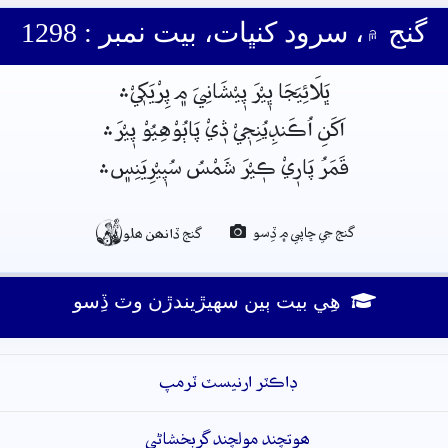
گنج ۾، سرود کنڀات، بيت نمبر : 1298
ڀَلَائِيَجَا ڀٖيْرَ پٖيْشَانِيَ م﮼ پِرْيَکٖيْ﮶
اَکَنِ اُڪَنڊِيُنِجٖيْ ڎٖيْ پَاٻُوْهِيُوْ پٖيْرَ﮶
قَمَرُ پَارٖيْ ڪٖيْرَ شَمْسُ سُپٖيْرِيَنِس﮼﮶

گنج جي ڇاپي ۾ ڏِسو
گنج ڏانھن ھلو
ھِي بيت ٻين سھيڙيندڙن وٽ ڏِسو
ڊاڪٽر ارنيسٽ ٽرمپ
ھوتچند مولچند گربخشاڻي