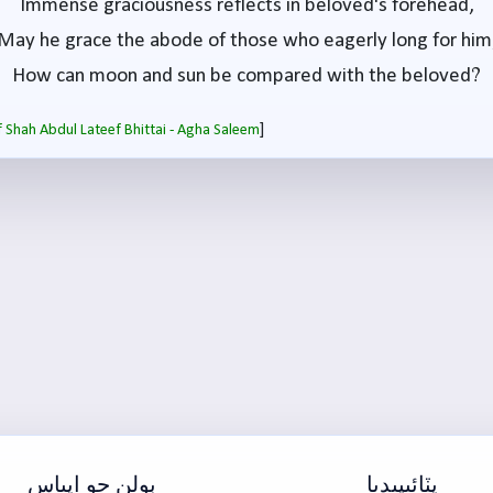
Immense graciousness reflects in beloved's forehead,
May he grace the abode of those who eagerly long for him
How can moon and sun be compared with the beloved?
]
 Shah Abdul Lateef Bhittai - Agha Saleem
ڀٽائيپيڊيا
ٻولن جو اڀياس