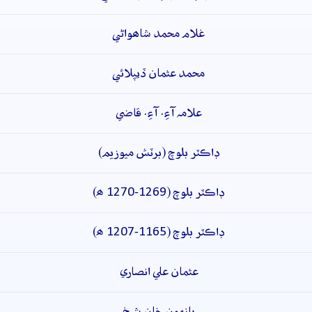
غلام محمد شاھواڻي
محمد عثمان ڏيپلائي
علامہ آءِ. آءِ. قاضي
ڊاڪٽر بلوچ (برٽش ميوزيم)
ڊاڪٽر بلوچ (1269-1270 ھ)
ڊاڪٽر بلوچ (1165-1207 ھ)
عثمان علي انصاري
ٻانهون خان شيخ