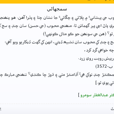
سمجهاڻي
ب جي پيشانيءَ ۾ ڀلائي ۽ چڱائيءَ جا نشان چٽا ۽ پڌرا آهن. هو پنھن
پاڻ اچي پير گهمائن ٿا. منھنجي محبوب (جي حسن) سان چنڊ ۽ سج کي
و؟ (هن جي سونھن جو ڪو مثال ڪونهي!)
سج ۽ چنڊ کي محبوب سان تشبيھ ڏيئي، انهن کي گهٽ ڏيکاريو ويو آهي:
 چه خواهي گرد کرد،
رپيش رويت روي زرد.
357)
مڪندڙ چنڊ توکي هيءُ اُڏامندڙ مٽي ۽ ڌوڙ ڇا ڪندي؟ تنھنجي مبارڪ چ
ٿي پوي ٿو.]
ٽر عبدالغفار سومرو
]
تُ
ا