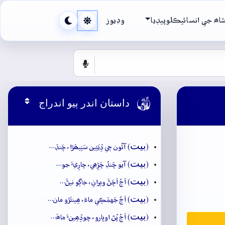
اھ جي انسائيڪلوپيڊيا
وڊيوز
داستان اندر ٻيو اندراج

بيت
(
) آئُون جٖي ڏِيَئِين سَنِيھَڙا، چَنڊَ…
بيت
(
) آيو چَنڊُ چَڙِهي، چارِيءَ جو…
بيت
(
) اَڄُ اَچَڻَ ويرانِ، جاڳو نيڻَ…
بيت
(
) اَڄُ جَهمَڪِي ماءَ، ھِينئَڙو مان…
بيت
(
) اَڄُ پُڻ اوڀارو، چوڏِھِينءَ ماھَ…