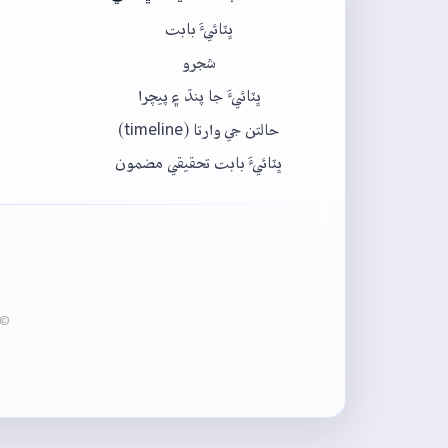
ڀٽائيءَ بابت
شجرو
ڀٽائيءَ جا پنڌ ۽ پيچرا
حالتن جي وارتا (timeline)
ڀٽائيءَ بابت تحقيقي مضمون
© 2020-2026 ڀٽائي پيڊيا - عبدالماجد ڀرڳڙي انسٽيٽيوٽ آف لئنگئيج انج