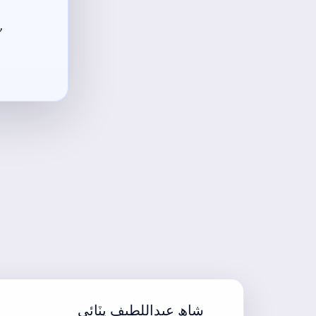
,
شاھ عبداللطيف ڀٽائي