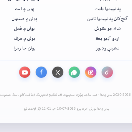
ڀٽائيپيڊيا بابت
ٻولن ۾ اسم
گنج کان ڀٽائيپيڊيا تائين
ٻولن ۾ صفتون
شاھ جو ڪوش
ٻولن ۾ فعل
اردو آڊيو بڪ
ٻولن ۾ ظرف
مشيني وڊيوز
ٻولن جا زمرا
نيئرنگ (ثقافت کاتو، سنڌ حڪومت)
ڀٽائي پيڊيا پورٽل آخري ڀيرو 2026-07-10 جي 12:01 لڳي اپڊيٽ ٿيو.