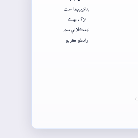
ڀٽائيپيڊيا سٿ
لاگ بوڪ
نويڪلائي نيم
رابطو ڪريو