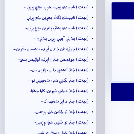
بيت
(
) ناسِيندي نِرتِ، پھرِين ڪِجِ پِرِيَنِ…
بيت
(
) ناسِيندي نِگاھَ، پھرِين ڪِجِ پِرِيَنِ…
بيت
(
) ناسِيندي نِھارَ، پھرِين ڪِجِ پِرِيَنِ…
بيت
(
) ڀَلا ئِي آھِينِ، پِرِين ڀَلائِيءَ…
بيت
(
) چوڏِينھَن چَنڊن اُڀِرِي، سَھِسين ڪَرِين…
بيت
(
) چوڏِينھَن چَنڊَن اُڀِري، اُوڻَٽِيھَن پَسي…
بيت
(
) چَنڊَ تُنھِنجِي ذاتِ، پاڙِيان تان…
بيت
(
) چَنڊَ لڳنئِي مَنڊَ، سَنجهيئِي ٿو…
بيت
(
) چَنڊَ ميرائِي سُپِرِين، کارا جِھَڙا…
بيت
(
) چَنڊَ مَ اُڀِرُ سَنجَهہ، تَہ…
بيت
(
) چَنڊَ ٿو چُئَئِين حَقُ، وِڙِھين…
بيت
(
) چَنڊَ ٿو چُئَئِين سَچُ، وِڙِھين…
بيت
(
) چَنڊَ چَوانءِ سَچُ، جي مَٺِين…