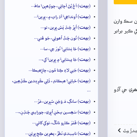
بيت
(
) اَڄُ پُڻ اَڇائِي، چوڏِھيِنءَ ماھَ…
بيت
(
) اُونداھِيءَ اَڌ راتِ ۾، پِرِينءَ…
جن سڪ وارن
بيت
(
) اُڀِرُ چَنڊَ پَسُ پِرِين، تو…
 ڪير برابر
بيت
(
) تُون چَنڊُ اُھوئِي، جَو ھُتي…
بيت
(
) جَا نِشانِيءَ نُورَ جِي، سا…
بيت
(
) جَا پيشانِيءَ ۾ پِرِينءَ کي،…
بيت
(
) جَنِي لاءِ ڪِئا مُون، چاڙِھيڪا…
بيت
(
) حَياتِيءَ ھيڪاندِ، ڌَڻِي ڪَرِيندين ڪَڏِھِين،
ھري جي آڏو
…
بيت
(
) سانگِ مَ وَڃَنِ سُپِرِين، مَرُ…
بيت
(
) سَھِسين سِجَنِ اُڀِري، چوراسِي چَنڊَنِ،…
بيت
(
) قَمَرَ ڪارو نانگُ، توکي کائي…
ِيندڙُ بيتُ
بيت
(
) ناسِيندي نَظَرُ، پھرِين ڪِجِ پِرِيَنِ…