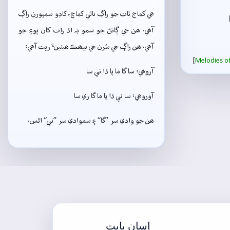
ھي کماج ٺاٺ جو راڳ نالي کماچ، کاڊو سمپورن راڳ
آھي. ھن جي ڳائڻ جو سمو بہ اڌ رات کان پوءِ جو
آھي. ھن راڳ جي سُرن جي بيھڪ ھيٺينءَ ريت آھي:
[
Melodies of
آروھي: سا گا ما پا ڌا ني سا
آوروھي: سا ني ڌا پا ما گا ري سا
ھن جو وادي سر ”گا“ ۽ سموادي سر ”ني“ اٿس.
اسان بابت