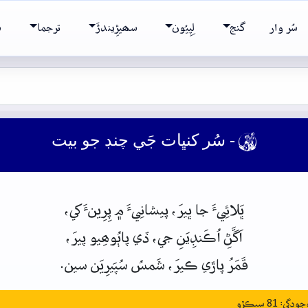
سُر وار
گنج
لِپِيُون
سھيڙِيندڙَ
ترجما
ش
- سُر کنڀات جَي چنڊ جو بيت

ڀَلائِيءَ
جا
ڀيرَ، پيشانِيءَ
۾
پِرِينءَ
کي،
اَڱَڻِ
اُڪَنڊِيَنِ
جي،
ڏي
پاٻُوھِيو
پيرَ،
قَمَرُ
پاڙي
ڪيرَ،
شَمسُ
سُپَيرِيَن
سين.
: 81 سيڪڙو