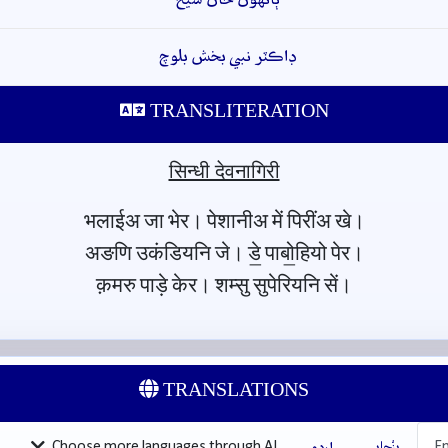
ڊاڪٽر نبي بخش بلوچ
TRANSLITERATION
सिन्धी देवनागिरी
भलाईअ जा भेर। पेशानीअ में पिरींअ खे।
अङणि उकंडियनि जे। डे॒ पाबो॒हियो पेर।
क़मरु पाड़े केर। शम्सु सुपेरियनि सें।
TRANSLATIONS
En
پنْجابی
اردو
Choose more languages through AI