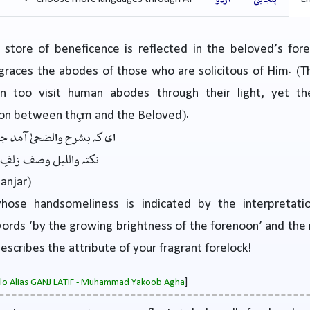
store of beneficence is reflected in the beloved’s for
graces the abodes of those who are solicitous of Him. (
 too visit human abodes through their light, yet th
on between thçm and the Beloved).
ای کہ بشرح والضحیٰ آمد ج
نکتہ واللیل وصف زلفِ 
anjar)
ose handsomeliness is indicated by the interpretati
ords ‘by the growing brightness of the forenoon’ and the
describes the attribute of your fragrant forelock!
]
salo Alias GANJ LATIF - Muhammad Yakoob Agha