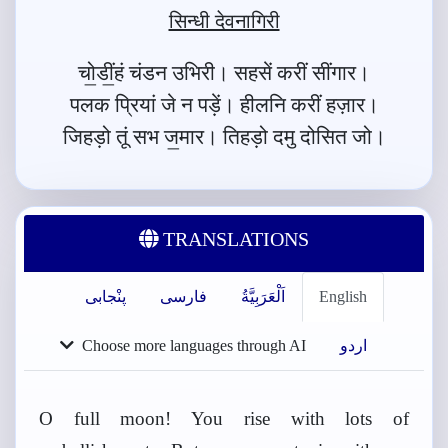
सिन्धी देवनागिरी
चो॒डीं॒हं चंडन उभिरी। सहसें करीं सींगार।
पलक प्रियां जे न पड़ें। हीलनि करीं हज़ार।
जिहड़ो तूं सभ ज॒मार। तिहड़ो दमु दोसित जो।
TRANSLATIONS
English
اَلْعَرَبِيَّةُ
فارسی
پنْجابی
اردو
Choose more languages through AI
O full moon! You rise with lots of