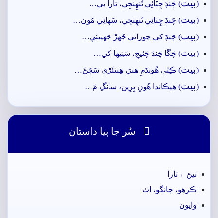
بيت
(
) چَنڊَ چِٽائِي تُنھِنجِي، تارا بي…
بيت
(
) چَنڊَ چِٽائِي تُنھِنجِي، سَھائِي مُون…
بيت
(
) چَنڊَ کي چورائي جُهڙَ جَهپيئيِ…
بيت
(
) چَڱا چَنڊَ چَئيجِ، سَنِيھا کي…
بيت
(
) ڪِٿي ھُوندَمِ ھيرَ، ھِينئَڙي سَڄَڻَ…
بيت
(
) ھيڪاندا ھُونِ پِرِين، سانگِ مَ…

سُر جا ٻيا داستان
نيڻ ۽ تارا
ڪرھو، چانگو، اٺ
وايون