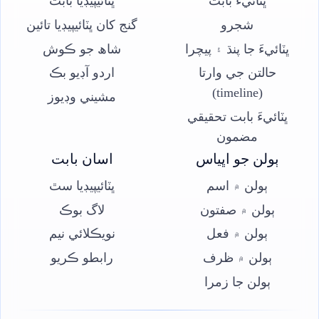
ڀٽائيءَ بابت
ڀٽائيپيڊيا بابت
شجرو
گنج کان ڀٽائيپيڊيا تائين
ڀٽائيءَ جا پنڌ ۽ پيچرا
شاھ جو ڪوش
حالتن جي وارتا
اردو آڊيو بڪ
(timeline)
مشيني وڊيوز
ڀٽائيءَ بابت تحقيقي
مضمون
ٻولن جو اڀياس
اسان بابت
ٻولن ۾ اسم
ڀٽائيپيڊيا سٿ
ٻولن ۾ صفتون
لاگ بوڪ
ٻولن ۾ فعل
نويڪلائي نيم
ٻولن ۾ ظرف
رابطو ڪريو
ٻولن جا زمرا