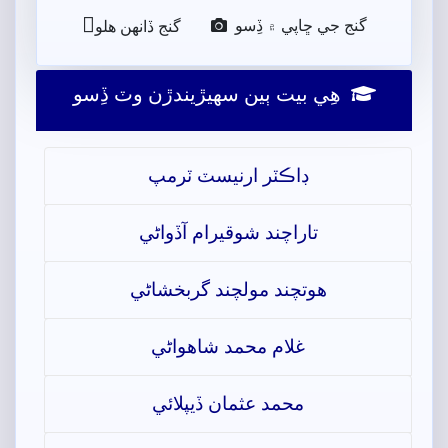

گنج جي ڇاپي ۾ ڏِسو
گنج ڏانھن ھلو
ھِي بيت ٻين سھيڙيندڙن وٽ ڏِسو
ڊاڪٽر ارنيسٽ ٽرمپ
تاراچند شوقيرام آڏواڻي
ھوتچند مولچند گربخشاڻي
غلام محمد شاھواڻي
محمد عثمان ڏيپلائي