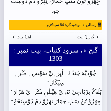
جِھَڙو
تُون
سَڀَ
ڄَمارَ،
تِھَڙِو
دَمُ
دوسِتَ
جو.
رسالن ۾ موجودگي: 84 سيڪڙو
گُذريلُ بيتُ
اِيندڙُ بيتُ
گنج ۾، سرود کنڀات، بيت نمبر :
1303
چُوْڎِيْهَ چَنڊُ نَہ اُڀِر﮼يْ سَھْس﮼ ڪَر﮼
سِيْکَارَ﮶
پَلَڪُ پِرْيَانجٖيْ نَپَرٖيْ هِيْـلَنِ ڪَر﮼يْ هَزَارَ﮶
جِھَرُوْ تُنْ سَڀَ ڃَمَارَ تِھَرُوْ دَمُ دُوْسِتَجُوْ﮶