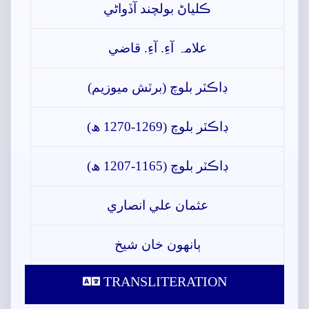
ڪلياڻ بولچند آڏواڻي
علامہ آءِ. آءِ. قاضي
ڊاڪٽر بلوچ (برٽش ميوزيم)
ڊاڪٽر بلوچ (1269-1270 ھ)
ڊاڪٽر بلوچ (1165-1207 ھ)
عثمان علي انصاري
ٻانهون خان شيخ
TRANSLITERATION