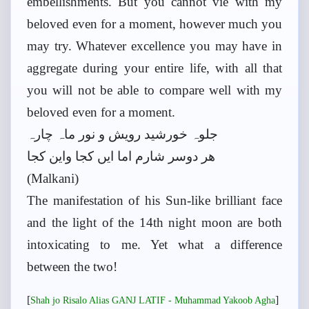
embellishments. But you cannot vie with my
beloved even for a moment, however much you
may try. Whatever excellence you may have in
aggregate during your entire life, with all that
you will not be able to compare well with my
beloved even for a moment.
جلوہ خورشید رویش و نور ماہ چارہ
ھر دوسر شارم اما ایں کجا واین کجا
(Malkani)
The manifestation of his Sun-like brilliant face
and the light of the 14th night moon are both
intoxicating to me. Yet what a difference
between the two!
[
]
Shah jo Risalo Alias GANJ LATIF - Muhammad Yakoob Agha