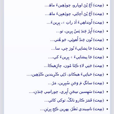
بيت
(
) اَڄُ پُڻ اوڀارو، چوڏِھِينءَ ماھَ…
بيت
(
) اَڄُ پُڻ اَڇائِي، چوڏِھيِنءَ ماھَ…
بيت
(
) اُونداھِيءَ اَڌ راتِ ۾، پِرِينءَ…
بيت
(
) اُڀِرُ چَنڊَ پَسُ پِرِين، تو…
بيت
(
) تُون چَنڊُ اُھوئِي، جَو ھُتي…
بيت
(
) جَا نِشانِيءَ نُورَ جِي، سا…
بيت
(
) جَا پيشانِيءَ ۾ پِرِينءَ کي،…
بيت
(
) جَنِي لاءِ ڪِئا مُون، چاڙِھيڪا…
بيت
(
) حَياتِيءَ ھيڪاندِ، ڌَڻِي ڪَرِيندين ڪَڏِھِين،…
بيت
(
) سانگِ مَ وَڃَنِ سُپِرِين، مَرُ…
بيت
(
) سَھِسين سِجَنِ اُڀِري، چوراسِي چَنڊَنِ،…
بيت
(
) قَمَرَ ڪارو نانگُ، توکي کائي…
بيت
(
) ناسِيندي نَظَرُ، پھرِين ڪِجِ پِرِيَنِ…