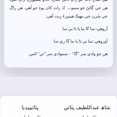
ھن جي ڳائڻ جو سمو بہ اڌ رات کان پوءِ جو آھي. ھن راڳ
جي سُرن جي بيھڪ ھيٺينءَ ريت آھي:
آروھي: سا گا ما پا ڌا ني سا
آوروھي: سا ني ڌا پا ما گا ري سا
ھن جو وادي سر ”گا“ ۽ سموادي سر ”ني“ اٿس.
شاھ عبداللطيف ڀٽائي
ڀٽائيپيڊيا