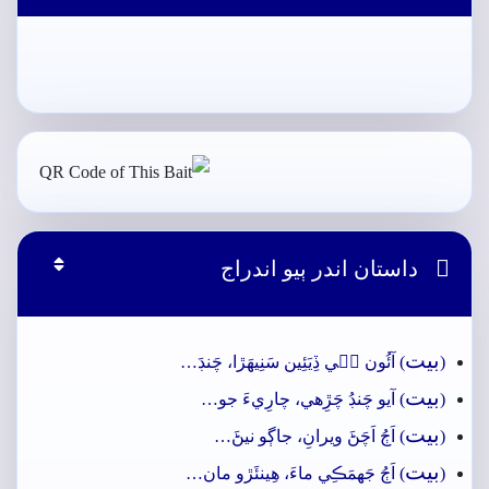

داستان اندر ٻيو اندراج
بيت
(
) آئُون جٖي ڏِيَئِين سَنِيھَڙا، چَنڊَ…
بيت
(
) آيو چَنڊُ چَڙِهي، چارِيءَ جو…
بيت
(
) اَڄُ اَچَڻَ ويرانِ، جاڳو نيڻَ…
بيت
(
) اَڄُ جَهمَڪِي ماءَ، ھِينئَڙو مان…