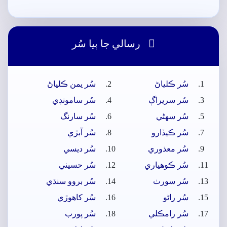

رسالي جا ٻيا سُر
سُر ڪلياڻ
سُر يمن ڪلياڻ
سُر سريراڳ
سُر سامونڊي
سُر سھڻي
سُر سارنگ
سُر ڪيڏارو
سُر آبڙي
سُر معذوري
سُر ديسي
سُر ڪوھياري
سُر حسيني
سُر سورٺ
سُر بروو سنڌي
سُر راڻو
سُر کاھوڙي
سُر رامڪلي
سُر پورب