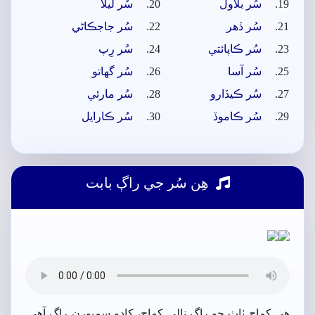
سُر بلاول
سُر ليلا
سُر ڏھر
سُر جاجڪاڻي
سُر ڪاپائتي
سُر رِپ
سُر آسا
سُر گهاتو
سُر ڪيڏارو
سُر مارئي
سُر ڪاموڏ
سُر ڪارايل
ھِن سُر جي راڳ بابت
ھي کماج ٺاٺ جو راڳ نالي کماچ، کاڊو سمپورن راڳ آھي.