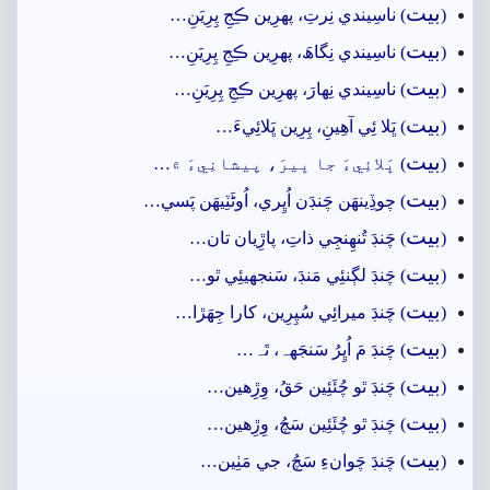
بيت
(
) ناسِيندي نِرتِ، پھرِين ڪِجِ پِرِيَنِ…
بيت
(
) ناسِيندي نِگاھَ، پھرِين ڪِجِ پِرِيَنِ…
بيت
(
) ناسِيندي نِھارَ، پھرِين ڪِجِ پِرِيَنِ…
بيت
(
) ڀَلا ئِي آھِينِ، پِرِين ڀَلائِيءَ…
بيت
(
) ڀَلائِيءَ جا ڀيرَ، پيشانِيءَ ۾…
بيت
(
) چوڏِينھَن چَنڊَن اُڀِري، اُوڻَٽِيھَن پَسي…
بيت
(
) چَنڊَ تُنھِنجِي ذاتِ، پاڙِيان تان…
بيت
(
) چَنڊَ لڳنئِي مَنڊَ، سَنجهيئِي ٿو…
بيت
(
) چَنڊَ ميرائِي سُپِرِين، کارا جِھَڙا…
بيت
(
) چَنڊَ مَ اُڀِرُ سَنجَهہ، تَہ…
بيت
(
) چَنڊَ ٿو چُئَئِين حَقُ، وِڙِھين…
بيت
(
) چَنڊَ ٿو چُئَئِين سَچُ، وِڙِھين…
بيت
(
) چَنڊَ چَوانءِ سَچُ، جي مَٺِين…