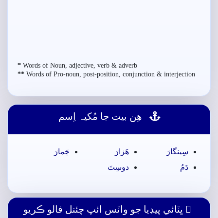
*
Words of Noun, adjective, verb & adverb
**
Words of Pro-noun, post-position, conjunction & interjection
ھِن بيت جا مُکيہ اِسم
سِينگارَ
ھَزارَ
ڄَمارَ
دَمُ
دوسِتَ
ڀٽائي پيڊيا جو واٽس ائپ چئنل فالو ڪريو