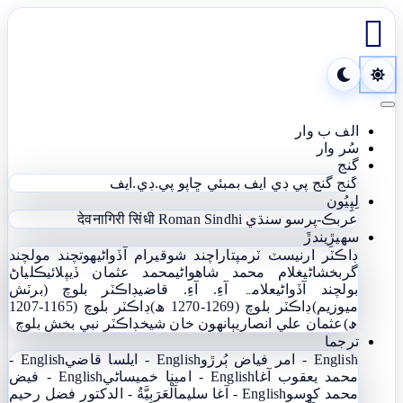

Toggle navigation
الف ب وار
سُر وار
گنج
گنج
گنج پي ڊي ايف
بمبئي ڇاپو پي.ڊي.ايف
لِپِيُون
عربڪ-پرسو سنڌي
Roman Sindhi
देवनागिरी सिंधी
سھيڙِيندڙَ
ڊاڪٽر ارنيسٽ ٽرمپ
تاراچند شوقيرام آڏواڻي
ھوتچند مولچند
گربخشاڻي
غلام محمد شاھواڻي
محمد عثمان ڏيپلائي
ڪلياڻ
بولچند آڏواڻي
علامہ آءِ. آءِ. قاضي
ڊاڪٽر بلوچ (برٽش
ميوزيم)
ڊاڪٽر بلوچ (1269-1270 ھ)
ڊاڪٽر بلوچ (1165-1207
ھ)
عثمان علي انصاري
ٻانهون خان شيخ
ڊاڪٽر نبي بخش بلوچ
ترجما
English - امر فياض ٻُرڙو
English - ايلسا قاضي
English -
محمد يعقوب آغا
English - امينا خميساڻي
English - فيض
محمد کوسو
English - آغا سليم
اَلْعَرَبِيَّةُ - الدکتور فضل رحیم