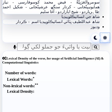
سومرو
اَلْعَرَبِيَّةُ - فيض محمد کوسو
فارسی - نياز
ھمايوني
پنْجابی - کرتار سنگھ عرش
پنْجابی - شکیل احمد
طاہری
اردو - شيخ اياز
اردو - آغا سليم
شاھ جي انسائيڪلوپيڊيا
شاھ عبداللطيف ڀٽائي انسائيڪلوپيڊيا
اسم ۽ ڪردار
وڊيوز
Lexical Density of the verse, for usage of Artificial Intelligence (AI) &
Computational linguistics
Number of words:
*
Lexical Words:
**
Non-lexical words:
Lexical Density: