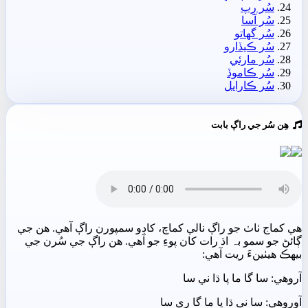
سُر رِپ
سُر آسا
سُر گهاتو
سُر ڪيڏارو
سُر مارئي
سُر ڪاموڏ
سُر ڪارايل
ھِن سُر جي راڳ بابت
ھي کماج ٺاٺ جو راڳ نالي کماچ، کاڊو سمپورن راڳ آھي. ھن جي
ڳائڻ جو سمو بہ اڌ رات کان پوءِ جو آھي. ھن راڳ جي سُرن جي
بيھڪ ھيٺينءَ ريت آھي:
آروھي: سا گا ما پا ڌا ني سا
آوروھي: سا ني ڌا پا ما گا ري سا