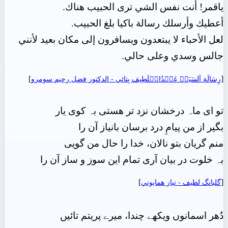
ياقمر! أنت نفس الشي ترى الحبيب هناك.
أعطيك وأرسلك رسالة باكيا بلغ الحبيب.
لعل الأحباء لا يبتعدون ويسافرون إلى مكان بعيد لأنني
جالس وسدي وعلى حالي.
]
[
رِسَالَة اَلسَيَدۡ عَبۡدُالۡلَطِيف بِتائي - الدکتور فضل رحیم سومرو
تو ای ماہ درخشان نزد تر ھستی بہ کوی یار
بگیر از من پیامِ درد برسان بانیاز آن را
منم گریان بتو نالان، خدا را حال من گویی
بہ خلوت در بیان آری تمام این سوز و ساز آن را
]
[
گلبانگ لطيف - نياز ھمايوني
دُھر اسمانوں ویکھے چندا، میرے پریتم تائیں