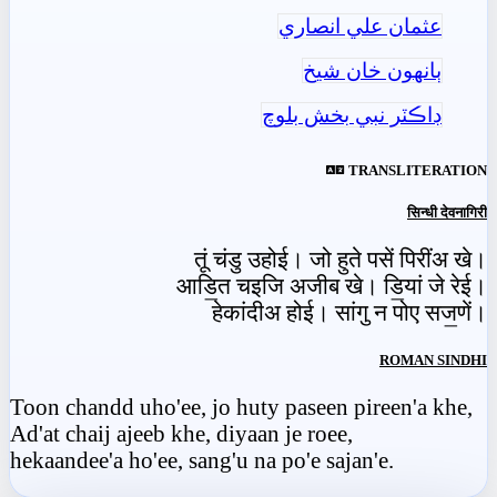
عثمان علي انصاري
ٻانهون خان شيخ
ڊاڪٽر نبي بخش بلوچ
TRANSLITERATION
सिन्धी देवनागिरी
तूं चंडु उहोई। जो हुते पसें पिरींअ खे।
आडि॒त चइजि अजीब खे। डि॒यां जे रेई।
हेकांदीअ होई। सांगु न पोए सज॒णें।
ROMAN SINDHI
Toon chandd uho'ee, jo huty paseen pireen'a khe,
Ad'at chaij ajeeb khe, diyaan je roee,
hekaandee'a ho'ee, sang'u na po'e sajan'e.