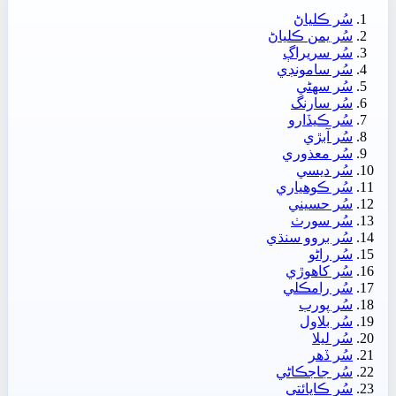
سُر ڪلياڻ
سُر يمن ڪلياڻ
سُر سريراڳ
سُر سامونڊي
سُر سھڻي
سُر سارنگ
سُر ڪيڏارو
سُر آبڙي
سُر معذوري
سُر ديسي
سُر ڪوھياري
سُر حسيني
سُر سورٺ
سُر بروو سنڌي
سُر راڻو
سُر کاھوڙي
سُر رامڪلي
سُر پورب
سُر بلاول
سُر ليلا
سُر ڏھر
سُر جاجڪاڻي
سُر ڪاپائتي