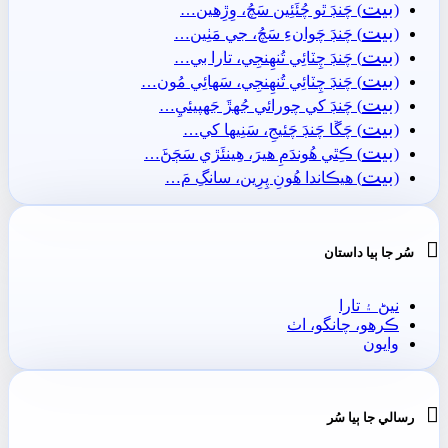
بيت
(
) چَنڊَ ٿو چُئَئِين سَچُ، وِڙِھين…
بيت
(
) چَنڊَ چَوانءِ سَچُ، جي مَٺِين…
بيت
(
) چَنڊَ چِٽائِي تُنھِنجِي، تارا بي…
بيت
(
) چَنڊَ چِٽائِي تُنھِنجِي، سَھائِي مُون…
بيت
(
) چَنڊَ کي چورائي جُهڙَ جَهپيئيِ…
بيت
(
) چَڱا چَنڊَ چَئيجِ، سَنِيھا کي…
بيت
(
) ڪِٿي ھُوندَمِ ھيرَ، ھِينئَڙي سَڄَڻَ…
بيت
(
) ھيڪاندا ھُونِ پِرِين، سانگِ مَ…

سُر جا ٻيا داستان
نيڻ ۽ تارا
ڪرھو، چانگو، اٺ
وايون

رسالي جا ٻيا سُر