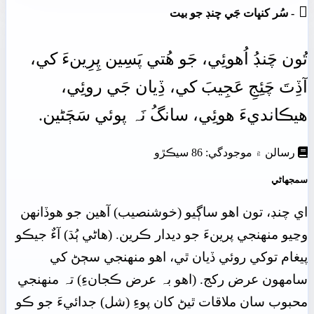

- سُر کنڀات جَي چنڊ جو بيت
تُون
چَنڊُ
اُھوئِي،
جَو
ھُتي
پَسِين
پِرِينءَ
کي،
آڏِتَ
چَئِجِ
عَجِيبَ
کي،
ڏِيان
جَي
روئِي،
ھيڪانديءَ ھوئِي،
سانگُ
نَہ
پوئي
سَڄَڻين.
رسالن ۾ موجودگي: 86 سيڪڙو
سمجهاڻي
اي چنڊ، تون اهو ساڳيو (خوشنصيب) آهين جو هوڏانھن
وڃيو منھنجي پرينءَ جو ديدار ڪرين. (هاڻي ٻُڌ) آءٌ جيڪو
پيغام توکي روئي ڏيان ٿي، اهو منھنجي سڄڻ کي
سامهون عرض رکج. (اهو بہ عرض ڪجانءِ) تہ منھنجي
محبوب سان ملاقات ٿيڻ کان پوءِ (شل) جدائيءَ جو ڪو