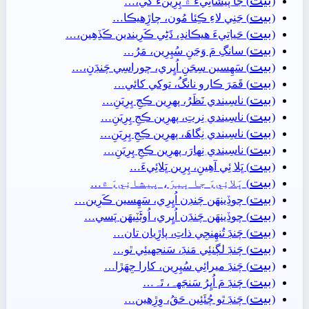
بيت
(
) جَا پيشانِيءَ ۾ پِرِينءَ کي،…
بيت
(
) جَنِي لاءِ ڪِئا مُون، چاڙِھيڪا…
بيت
(
) حَياتِيءَ ھيڪاندِ، ڌَڻِي ڪَرِيندين ڪَڏِھِين،…
بيت
(
) سانگِ مَ وَڃَنِ سُپِرِين، مَرُ…
بيت
(
) سَھِسين سِجَنِ اُڀِري، چوراسِي چَنڊَنِ،…
بيت
(
) قَمَرَ ڪارو نانگُ، توکي کائي…
بيت
(
) ناسِيندي نَظَرُ، پھرِين ڪِجِ پِرِيَنِ…
بيت
(
) ناسِيندي نِرتِ، پھرِين ڪِجِ پِرِيَنِ…
بيت
(
) ناسِيندي نِگاھَ، پھرِين ڪِجِ پِرِيَنِ…
بيت
(
) ناسِيندي نِھارَ، پھرِين ڪِجِ پِرِيَنِ…
بيت
(
) ڀَلا ئِي آھِينِ، پِرِين ڀَلائِيءَ…
بيت
(
) ڀَلائِيءَ جا ڀيرَ، پيشانِيءَ ۾…
بيت
(
) چوڏِينھَن چَنڊن اُڀِرِي، سَھِسين ڪَرِين…
بيت
(
) چوڏِينھَن چَنڊَن اُڀِري، اُوڻَٽِيھَن پَسي…
بيت
(
) چَنڊَ تُنھِنجِي ذاتِ، پاڙِيان تان…
بيت
(
) چَنڊَ لڳنئِي مَنڊَ، سَنجهيئِي ٿو…
بيت
(
) چَنڊَ ميرائِي سُپِرِين، کارا جِھَڙا…
بيت
(
) چَنڊَ مَ اُڀِرُ سَنجَهہ، تَہ…
بيت
(
) چَنڊَ ٿو چُئَئِين حَقُ، وِڙِھين…