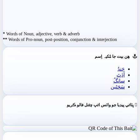
*
Words of Noun, adjective, verb & adverb
**
Words of Pro-noun, post-position, conjunction & interjection
ھِن بيت جا مُکيہ اِسم
چَنڊُ
آڏِتَ
سانگُ
سَڄَڻين
ڀٽائي پيڊيا جو واٽس ائپ چئنل فالو ڪريو