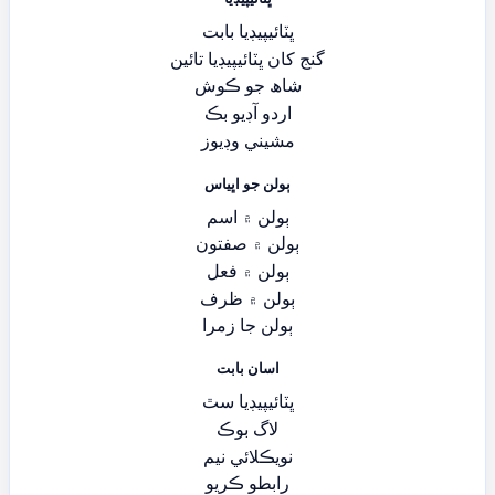
ڀٽائيپيڊيا بابت
گنج کان ڀٽائيپيڊيا تائين
شاھ جو ڪوش
اردو آڊيو بڪ
مشيني وڊيوز
ٻولن جو اڀياس
ٻولن ۾ اسم
ٻولن ۾ صفتون
ٻولن ۾ فعل
ٻولن ۾ ظرف
ٻولن جا زمرا
اسان بابت
ڀٽائيپيڊيا سٿ
لاگ بوڪ
نويڪلائي نيم
رابطو ڪريو