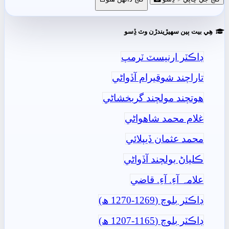
ھِي بيت ٻين سھيڙيندڙن وٽ ڏِسو
ڊاڪٽر ارنيسٽ ٽرمپ
تاراچند شوقيرام آڏواڻي
ھوتچند مولچند گربخشاڻي
غلام محمد شاھواڻي
محمد عثمان ڏيپلائي
ڪلياڻ بولچند آڏواڻي
علامہ آءِ. آءِ. قاضي
ڊاڪٽر بلوچ (1269-1270 ھ)
ڊاڪٽر بلوچ (1165-1207 ھ)