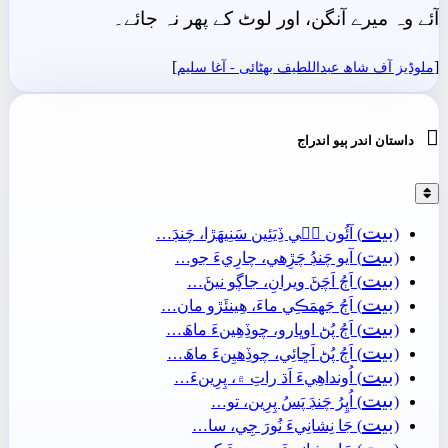
آئے وہ میرے آنگن، اور لوٹ کے پھر نہ جائے۔
]
[
ملوڈیز آف شاھ عبداللطیف بھٹائی - آغا سليم

داستان اندر ٻيو اندراج
بيت
(
) آئُون جٖي ڏِيَئِين سَنِيھَڙا، چَنڊَ…
بيت
(
) آيو چَنڊُ چَڙِهي، چارِيءَ جو…
بيت
(
) اَڄُ اَچَڻَ ويرانِ، جاڳو نيڻَ…
بيت
(
) اَڄُ جَهمَڪِي ماءَ، ھِينئَڙو مان…
بيت
(
) اَڄُ پُڻ اوڀارو، چوڏِھِينءَ ماھَ…
بيت
(
) اَڄُ پُڻ اَڇائِي، چوڏِھيِنءَ ماھَ…
بيت
(
) اُونداھِيءَ اَڌ راتِ ۾، پِرِينءَ…
بيت
(
) اُڀِرُ چَنڊَ پَسُ پِرِين، تو…
بيت
(
) جَا نِشانِيءَ نُورَ جِي، سا…