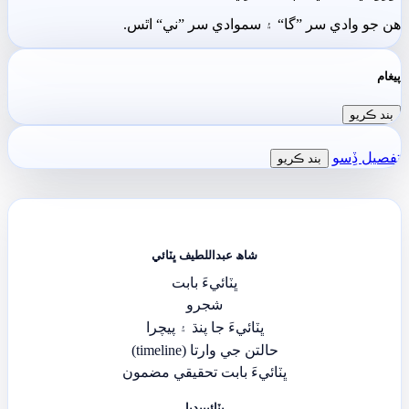
ھن جو وادي سر ”گا“ ۽ سموادي سر ”ني“ اٿس.
پيغام
بند ڪريو
تفصيل ڏِسو
بند ڪريو
شاھ عبداللطيف ڀٽائي
ڀٽائيءَ بابت
شجرو
ڀٽائيءَ جا پنڌ ۽ پيچرا
حالتن جي وارتا (timeline)
ڀٽائيءَ بابت تحقيقي مضمون
ڀٽائيپيڊيا