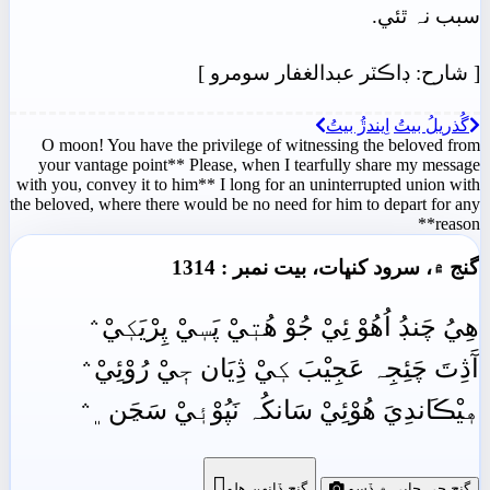
سبب نہ ٿئي.
[
شارح: ڊاڪٽر عبدالغفار سومرو
]
گُذريلُ بيتُ
اِيندڙُ بيتُ
O moon! You have the privilege of witnessing the beloved from
your vantage point** Please, when I tearfully share my message
with you, convey it to him** I long for an uninterrupted union with
the beloved, where there would be no need for him to depart for any
reason**
گنج ۾، سرود کنڀات، بيت نمبر : 1314
هِيُ چَنڊُ اُهُوْ ئِيْ جُوْ هُتٖيْ پَسٖيْ پِرْيَکٖيْ﮶
آَڎِتَ چَئِجِہ عَجِيْبَ کٖيْ ڎِيَان جٖيْ رُوْئِيْ﮶
هٖيْڪَاندِيَ هُوْئِيْ سَانکُہ نَپُوْئٖيْ سَڃَن﮼﮶

گنج جي ڇاپي ۾ ڏِسو
گنج ڏانھن ھلو