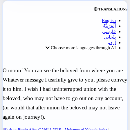
TRANSLATIONS
English
اَلْعَرَبِيَّةُ
فارسی
پنْجابی
اردو
Choose more languages through AI
O moon! You can see the beloved from where you are.
Whatever message I tearfully give to you, please convey
it to him. I wish I had uninterrupted union with the
beloved, who may not have to go out on any account,
(or would that after union the beloved may not leave
again on journey!).
[
]
Shah jo Risalo Alias GANJ LATIF - Muhammad Yakoob Agha