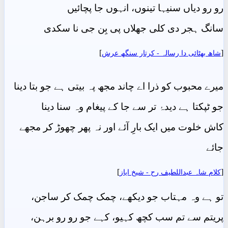
رو رو دیاں سنیہا تینوں، انہوں جا پچائیں
سانگ ہجر دی کلی جھلاں پی بِن جی نا سکدی
]
[
شاھ بهٹائی دا رسالہ - کرتار سنگھ عرش
میرے محبوب کو ذرا اے چاند مجھ پہ بیتی ہے جو بتا دینا
جو ٹپکتا ہے دیدۂ تر سے جا کے پیغام وہ سنا دینا
کاش خلوت میں ایک بارِ آئے اور نہ پھر چھوڑ کر مجھے
جائے
]
[
کلام شاہ عبداللطیف رح - شيخ اياز
تو ہے وہ مہتاب جو دیکھے، چمک چمک کر ساجن،
پریتم سے تم سب کچھ کہیو، کہے جو رو رو برہن،