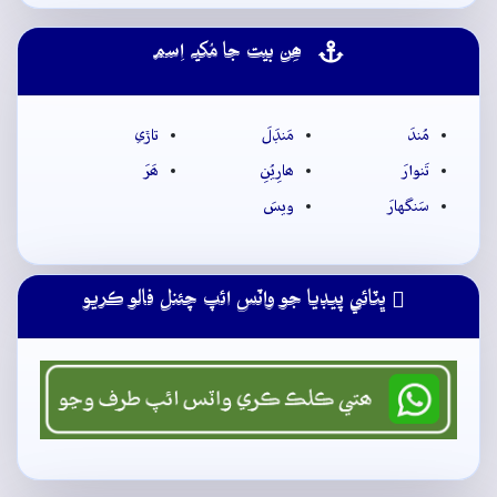
ھِن بيت جا مُکيہ اِسم
مُندَ
مَنڊَلَ
تاڙي
تَنوارَ
ھارِيُنِ
ھَرَ
سَنگهارَ
ويسَ
ڀٽائي پيڊيا جو واٽس ائپ چئنل فالو ڪريو