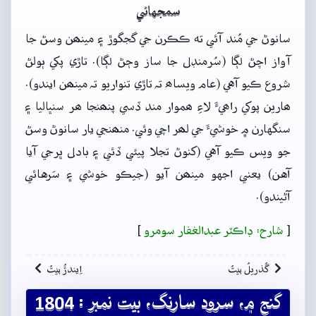
سمجهاڻي
سانوڻ جي مُند آئي ته ڪڪرن جي گجگوڙ ۽ مينھن وسڻ جا
آواز اچڻ لڳا (سُرمنڊل جا ساز وڄڻ لڳا). تاڙي پکي ٻولڻ
شروع ڪيو آهي (عام ويساھ تہ تاڙي تنواريو تہ مينھن ايندو).
ھارين پوکي راھيءَ لاءِ ھموار مند ڏسي پنھنجا ھر سنڀاليا ۽
سنگهارن ۾ خوشيءَ جي لھر اچي وئي. منھنجي يار سانوڻ وسڻ
جو ويس ڪيو آهي (کنوڻ تجلا پيئي ڏئي ۽ بادل ڀرجي آيا
آهن) يعني اجهو مينھن آيو (جيڪو خوشي ۽ سَرهائي
آڻيندو).
[
شارح: ڊاڪٽر عبدالغفار سومرو
]
گُذريلُ بيتُ
اِيندڙُ بيتُ
گنج ۾، سرود سارنگ، بيت نمبر : 1804