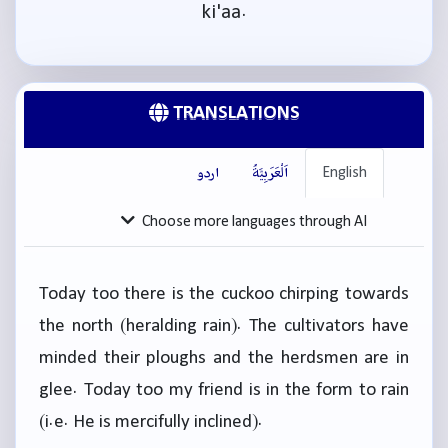
ki'aa.
TRANSLATIONS
English
اَلْعَرَبِيَّةُ
اردو
Choose more languages through AI
Today too there is the cuckoo chirping towards
the north (heralding rain). The cultivators have
minded their ploughs and the herdsmen are in
glee. Today too my friend is in the form to rain
(i.e. He is mercifully inclined).