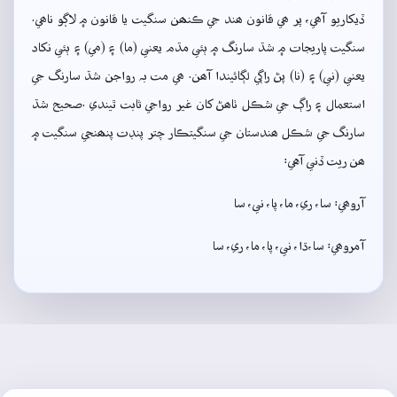
ڏيکاريو آھي، پر ھي قانون ھند جي ڪنھن سنگيت يا قانون ۾ لاڳو ناھي.
سنگيت پاريجات ۾ شڌ سارنگ ۾ ٻئي مڌم يعني (ما) ۽ (مي) ۽ ٻئي نکاد
يعني (ني) ۽ (نا) پڻ راڳي لڳائيندا آھن. ھي مت بہ رواجن شڌ سارنگ جي
استعمال ۽ راڳ جي شڪل ٺاھڻ کان غير رواجي ثابت ٿيندي .صحيح شڌ
سارنگ جي شڪل ھندستان جي سنگيتڪار چتر پنڊت پنھنجي سنگيت ۾
ھن ريت ڏني آهي:
آروھي: سا، ري، ما، پا، ني، سا
آمروھي: سا،ڌا، ني، پا، ما، ري، سا