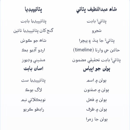
شاھ عبداللطيف ڀٽائي
ڀٽائيپيڊيا
ڀٽائيءَ بابت
ڀٽائيپيڊيا بابت
شجرو
گنج کان ڀٽائيپيڊيا تائين
ڀٽائيءَ جا پنڌ ۽ پيچرا
شاھ جو ڪوش
حالتن جي وارتا (timeline)
اردو آڊيو بڪ
ڀٽائيءَ بابت تحقيقي مضمون
مشيني وڊيوز
ٻولن جو اڀياس
اسان بابت
ٻولن ۾ اسم
ڀٽائيپيڊيا سٿ
ٻولن ۾ صفتون
لاگ بوڪ
ٻولن ۾ فعل
نويڪلائي نيم
ٻولن ۾ ظرف
رابطو ڪريو
ٻولن جا زمرا