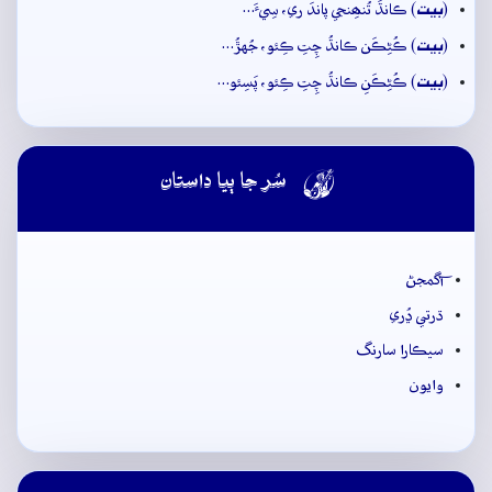
بيت
(
) ڪانڌَ تُنھِنجي پاندَ ري، سِيءَ…
بيت
(
) ڪُڻِڪَن ڪانڌُ چِتِ ڪِئو، جُهڙُ…
بيت
(
) ڪُڻِڪَنِ ڪانڌُ چِتِ ڪِئو، پَسِئو…

سُر جا ٻيا داستان
آگمجڻ
ڌرتي ڍُري
سيڪارا سارنگ
وايون