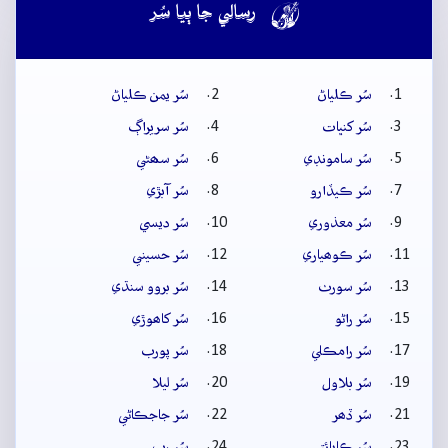

رسالي جا ٻيا سُر
سُر ڪلياڻ
سُر يمن ڪلياڻ
سُر کنڀات
سُر سريراڳ
سُر سامونڊي
سُر سھڻي
سُر ڪيڏارو
سُر آبڙي
سُر معذوري
سُر ديسي
سُر ڪوھياري
سُر حسيني
سُر سورٺ
سُر بروو سنڌي
سُر راڻو
سُر کاھوڙي
سُر رامڪلي
سُر پورب
سُر بلاول
سُر ليلا
سُر ڏھر
سُر جاجڪاڻي
سُر ڪاپائتي
سُر رِپ