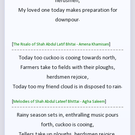
herdsmen,
My loved one today makes preparation for
downpour.
[
]
The Risalo of Shah Abdul Latif Bhitai - Amena Khamisani
Today too cuckoo is cooing towards north,
Farmers take to fields with their ploughs,
herdsmen rejoice,
Today too my friend cloud is in disposed to rain.
[
]
Melodies of Shah Abdul Lateef Bhittai - Agha Saleem
Rainy season sets in, enthralling music pours
forth, cuckoo is cooing,
Tellers take up ploughs, herdsmen rejoice,