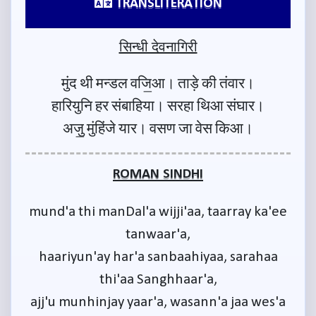
TRANSLITERATION
सिन्धी देवनागिरी
मुंद थी मन्डल वजि॒आ। ताड़े की तंवार।
हारियुनि हर संबाहिया। सरहा थिआ संघार।
अजु॒ मुंहिंजे यार। वसण जा वेस किआ।
ROMAN SINDHI
mund'a thi manDal'a wijji'aa, taarray ka'ee
tanwaar'a,
haariyun'ay har'a sanbaahiyaa, sarahaa
thi'aa Sanghhaar'a,
ajj'u munhinjay yaar'a, wasann'a jaa wes'a