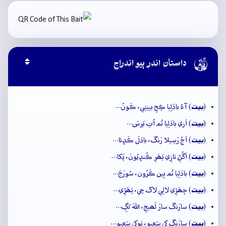

داستان اندر ٻيو اندراج
بيت
(
) آءُ بادَلِيا ڪِجِ بينِتِي، ڪَونُ…
بيت
(
) اَري بادَلِيا تُم اُتِ بَرسَ…
بيت
(
) اَڄُ رَسِيلا رَنگَ، بادَلَ ڪَڍِئا…
بيت
(
) اَڱَڻِ تازِي ٻَھَرِ ڪُنڍِيُونۡ، پَکا…
بيت
(
) بادَلِيا تُم بِين ڪَرُون، سُورَجَ…
بيت
(
) جِھَڙِي لالِي لاکَ جِي، تِھَڙِي…
بيت
(
) سارَنگَ سارَ لَھيجِ، اللهَ لَڳِ…
بيت
(
) سارَنگَ کي سَعيو، توکي سَعيو…