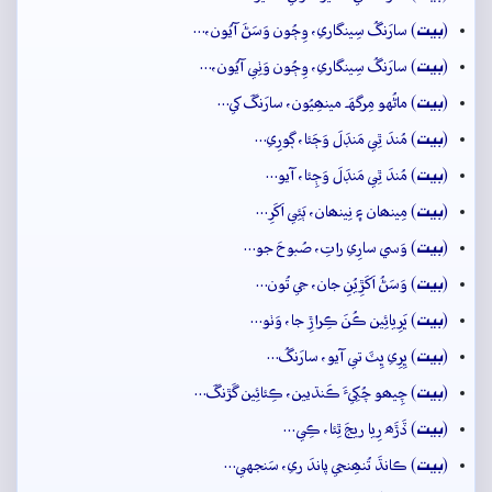
بيت
(
) سارَنگُ سِينگاري، وِڄُون وَسَڻَ آيُون،…
بيت
(
) سارَنگُ سِينگاري، وِڄُون وَٺِي آيُون،…
بيت
(
) ماڻُهو مِرگهَہ مينھِيُون، سارَنگَ کي…
بيت
(
) مُندَ ٿِي مَنڊَلَ وَڄَئا، ڳورِي…
بيت
(
) مُندَ ٿِي مَنڊَلَ وَڄِئا، آيو…
بيت
(
) مِينھان ۽ نِينھان، ٻَئِي اَکَرِ…
بيت
(
) وَسي سارِي راتِ، صُبوحَ جو…
بيت
(
) وَسَڻُ اَکَڙِيُنِ جان، جي تُون…
بيت
(
) ڀَرِيائِين ڪُنَ ڪِراڙِ جا، وَٺو…
بيت
(
) ڀِرِي ڀِٽَ تي آيو، سارَنگُ…
بيت
(
) چِيھو چُکِيءَ ڪَنڌيين، ڪِئائِين گَڙنگَ…
بيت
(
) ڏَڙَھ رِيا ريجَ ٿِئا، ڪِي…
بيت
(
) ڪانڌَ تُنھِنجي پاندَ ري، سَنجهي…