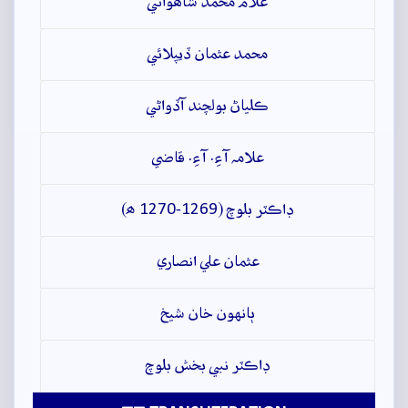
غلام محمد شاھواڻي
محمد عثمان ڏيپلائي
ڪلياڻ بولچند آڏواڻي
علامہ آءِ. آءِ. قاضي
ڊاڪٽر بلوچ (1269-1270 ھ)
عثمان علي انصاري
ٻانهون خان شيخ
ڊاڪٽر نبي بخش بلوچ