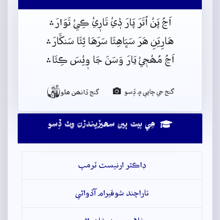
اَڃُ پَنْ اُتَرَ پَارَ ڎٖيْ تَارٖيْ ڪِيْ تَوَارَ﮶
هَارِيَنِ هَرَ سَڀَاهِئَا سَرَهَا ٿِئَا سَنکَّارَ﮶
اَڃُ مُھْجٖيْ يَارَ وَسَنَ جَا وٖيْسَ ڪِئَا﮶

گنج جي ڇاپي ۾ ڏِسو
گنج ڏانھن ھلو
ھِي بيت ٻين سھيڙيندڙن وٽ ڏِسو
ڊاڪٽر ارنيسٽ ٽرمپ
تاراچند شوقيرام آڏواڻي