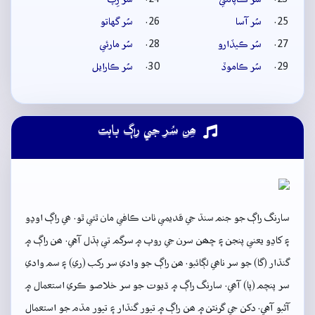
سُر آسا
سُر گهاتو
سُر ڪيڏارو
سُر مارئي
سُر ڪاموڏ
سُر ڪارايل
ھِن سُر جي راڳ بابت
سارنگ راڳ جو جنم سنڌ جي قديمي ٺاٺ ڪافي مان ٿئي ٿو. ھي راڳ اوڍو
۽ کاڍو يعني پنجن ۽ ڇھن سرن جي روپ ۾ سرگم تي ٻڌل آهي. ھن راڳ ۾
گنڌار (گا) جو سر ناھي لڳائبو. ھن راڳ جو وادي سر رکب (ري) ۽ سم وادي
سر پنچم (پا) آھي. سارنگ راڳ ۾ ڌيوت جو سر خلاصو ڪري استعمال ۾
آڻبو آهي. دکن جي گرنٿن ۾ ھن راڳ ۾ تيور گنڌار ۽ تيور مڌم جو استعمال