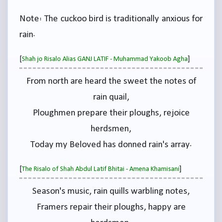
Note: The cuckoo bird is traditionally anxious for
rain.
[
]
Shah jo Risalo Alias GANJ LATIF - Muhammad Yakoob Agha
From north are heard the sweet the notes of
rain quail,
Ploughmen prepare their ploughs, rejoice
herdsmen,
Today my Beloved has donned rain's array.
[
]
The Risalo of Shah Abdul Latif Bhitai - Amena Khamisani
Season's music, rain quills warbling notes,
Framers repair their ploughs, happy are