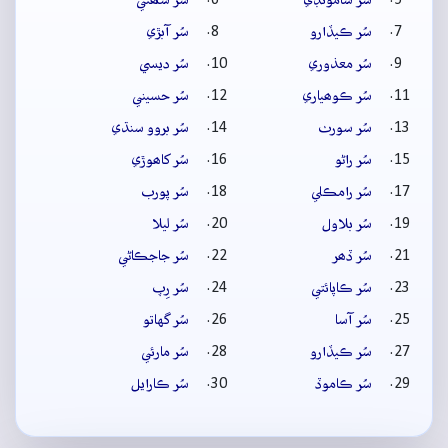
سُر ڪيڏارو
سُر آبڙي
سُر معذوري
سُر ديسي
سُر ڪوھياري
سُر حسيني
سُر سورٺ
سُر بروو سنڌي
سُر راڻو
سُر کاھوڙي
سُر رامڪلي
سُر پورب
سُر بلاول
سُر ليلا
سُر ڏھر
سُر جاجڪاڻي
سُر ڪاپائتي
سُر رِپ
سُر آسا
سُر گهاتو
سُر ڪيڏارو
سُر مارئي
سُر ڪاموڏ
سُر ڪارايل