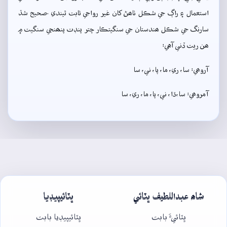
استعمال ۽ راڳ جي شڪل ٺاھڻ کان غير رواجي ثابت ٿيندي .صحيح شڌ
سارنگ جي شڪل ھندستان جي سنگيتڪار چتر پنڊت پنھنجي سنگيت ۾
ھن ريت ڏني آهي:
آروھي: سا، ري، ما، پا، ني، سا
آمروھي: سا،ڌا، ني، پا، ما، ري، سا
شاھ عبداللطيف ڀٽائي
ڀٽائيپيڊيا
ڀٽائيءَ بابت
ڀٽائيپيڊيا بابت