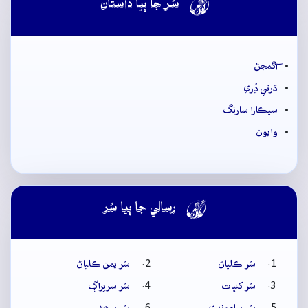

سُر جا ٻيا داستان
آگمجڻ
ڌرتي ڍُري
سيڪارا سارنگ
وايون

رسالي جا ٻيا سُر
سُر ڪلياڻ
سُر يمن ڪلياڻ
سُر کنڀات
سُر سريراڳ
سُر سامونڊي
سُر سھڻي