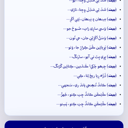
(
) مُندَ ٿِي مَنڊَلَ وَڄِئا، آيو…
بيت
(
) مُندَ ٿِي مَنڊَلَ وِڄِئا، تاڙي…
بيت
(
) مِينھان ۽ نِينھان، ٻَئِي اَکَرِ…
بيت
(
) وَسي سارِي راتِ، صُبوحَ جو…
بيت
(
) وَسَڻُ اَکَڙِيُنِ جان، جي تُون…
بيت
(
) ڀَرِيائِين ڪُنَ ڪِراڙِ جا، وَٺو…
بيت
(
) ڀِرِي ڀِٽَ تي آيو، سارَنگُ…
بيت
(
) چِيھو چُکِيءَ ڪَنڌيين، ڪِئائِين گَڙنگَ…
بيت
(
) ڏَڙَھ رِيا ريجَ ٿِئا، ڪِي…
بيت
(
) ڪانڌَ تُنھِنجي پاندَ ري، سَنجهي…
بيت
(
) ڪُڻِڪَن ڪانڌُ چِتِ ڪِئو، جُهڙُ…
بيت
(
) ڪُڻِڪَنِ ڪانڌُ چِتِ ڪِئو، پَسِئو…