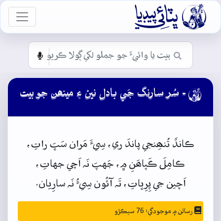

vigation
- سُر سارنگ جَي بادل نيڻ ۽ مينھن جو بيت

ڪانڌَ
تُنھِنجي
پاندَ
ري،
سِيءَ
مَران
سَڀَ
راتِ،
ڪامِلَ
ڪَپاھَنِ
۾،
جَهپَ
نَہ
اَچي
جهاتِ،
اَچين
جي
پِرِڀاتِ،
تَہ
آئُون
سِيءُ
نَہ
سارِيان.
رسالن ۾ موجودگي: 76 سيڪڙو