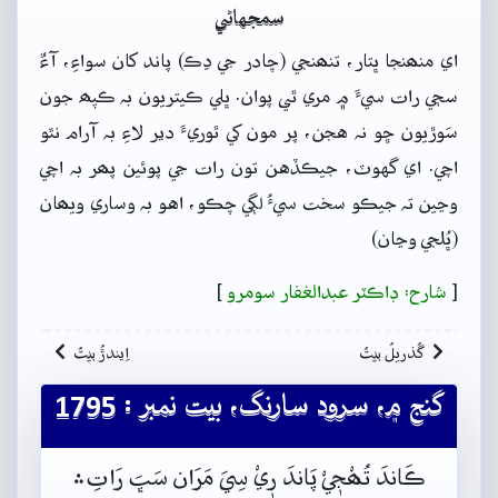
سمجهاڻي
اي منھنجا ڀتار، تنھنجي (چادر جي ڍڪ) پاند کان سواءِ، آءٌ
سڄي رات سيءَ ۾ مري ٿي پوان. ڀلي ڪيتريون بہ ڪپھ جون
سَوڙيون ڇو نہ هجن، پر مون کي ٿوريءَ دير لاءِ بہ آرام نٿو
اچي. اي گهوٽ، جيڪڏهن تون رات جي پوئين پھر بہ اچي
وڃين تہ جيڪو سخت سيءُ لڳي چڪو، اهو بہ وساري ويھان
(ڀُلجي وڃان)
[
شارح: ڊاڪٽر عبدالغفار سومرو
]
گُذريلُ بيتُ
اِيندڙُ بيتُ
گنج ۾، سرود سارنگ، بيت نمبر : 1795
ڪَاندَ تُھْجٖيْ پَاندَ رٖيْ سِيَ مَرَان سَڀَ رَاتِ﮶