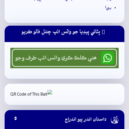
سِيءُ
ڀٽائي پيڊيا جو واٽس ائپ چئنل فالو ڪريو

داستان اندر ٻيو اندراج