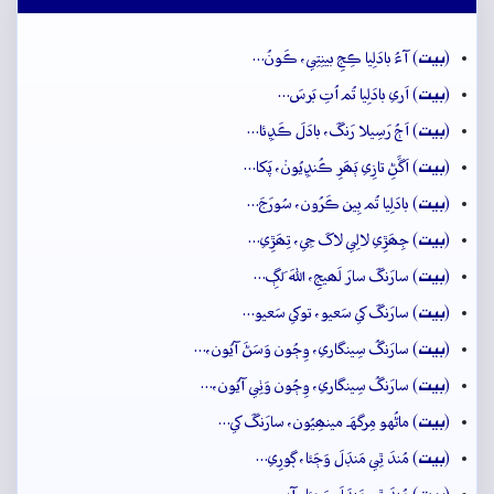
بيت
(
) آءُ بادَلِيا ڪِجِ بينِتِي، ڪَونُ…
بيت
(
) اَري بادَلِيا تُم اُتِ بَرسَ…
بيت
(
) اَڄُ رَسِيلا رَنگَ، بادَلَ ڪَڍِئا…
بيت
(
) اَڱَڻِ تازِي ٻَھَرِ ڪُنڍِيُونۡ، پَکا…
بيت
(
) بادَلِيا تُم بِين ڪَرُون، سُورَجَ…
بيت
(
) جِھَڙِي لالِي لاکَ جِي، تِھَڙِي…
بيت
(
) سارَنگَ سارَ لَھيجِ، اللهَ لَڳِ…
بيت
(
) سارَنگَ کي سَعيو، توکي سَعيو…
بيت
(
) سارَنگُ سِينگاري، وِڄُون وَسَڻَ آيُون،…
بيت
(
) سارَنگُ سِينگاري، وِڄُون وَٺِي آيُون،…
بيت
(
) ماڻُهو مِرگهَہ مينھِيُون، سارَنگَ کي…
بيت
(
) مُندَ ٿِي مَنڊَلَ وَڄَئا، ڳورِي…
بيت