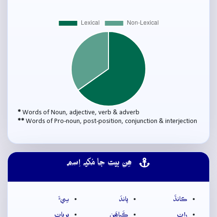
*
Words of Noun, adjective, verb & adverb
**
Words of Pro-noun, post-position, conjunction & interjection
ھِن بيت جا مُکيہ اِسم
ڪانڌَ
پاندَ
سِيءَ
راتِ
ڪَپاھَنِ
پِرِڀاتِ