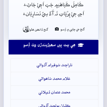
ڪَامِلَ ڪَپَاهَنِم﮼ ڄَپَ اَچٖيْ ڄَاتِّ﮶
اَچہ﮼ جٖيْ پِرْڀَاتِ تَہ آَءٌ سِيُ نَسَارِيَان﮶

گنج جي ڇاپي ۾ ڏِسو
گنج ڏانھن ھلو
ھِي بيت ٻين سھيڙيندڙن وٽ ڏِسو
تاراچند شوقيرام آڏواڻي
غلام محمد شاھواڻي
محمد عثمان ڏيپلائي
ڪلياڻ بولچند آڏواڻي