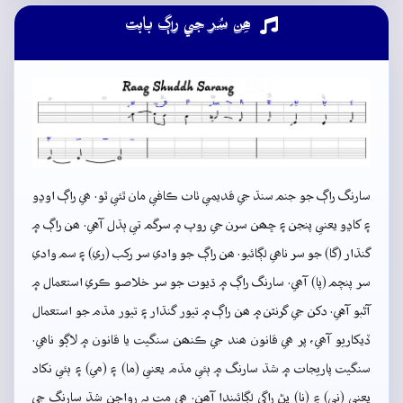
ھِن سُر جي راڳ بابت
سارنگ راڳ جو جنم سنڌ جي قديمي ٺاٺ ڪافي مان ٿئي ٿو. ھي راڳ اوڍو
۽ کاڍو يعني پنجن ۽ ڇھن سرن جي روپ ۾ سرگم تي ٻڌل آهي. ھن راڳ ۾
گنڌار (گا) جو سر ناھي لڳائبو. ھن راڳ جو وادي سر رکب (ري) ۽ سم وادي
سر پنچم (پا) آھي. سارنگ راڳ ۾ ڌيوت جو سر خلاصو ڪري استعمال ۾
آڻبو آهي. دکن جي گرنٿن ۾ ھن راڳ ۾ تيور گنڌار ۽ تيور مڌم جو استعمال
ڏيکاريو آھي، پر ھي قانون ھند جي ڪنھن سنگيت يا قانون ۾ لاڳو ناھي.
سنگيت پاريجات ۾ شڌ سارنگ ۾ ٻئي مڌم يعني (ما) ۽ (مي) ۽ ٻئي نکاد
يعني (ني) ۽ (نا) پڻ راڳي لڳائيندا آھن. ھي مت بہ رواجن شڌ سارنگ جي