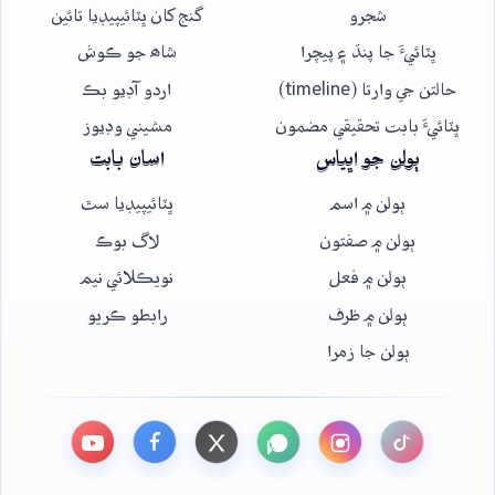
شجرو
گنج کان ڀٽائيپيڊيا تائين
ڀٽائيءَ جا پنڌ ۽ پيچرا
شاھ جو ڪوش
حالتن جي وارتا (timeline)
اردو آڊيو بڪ
ڀٽائيءَ بابت تحقيقي مضمون
مشيني وڊيوز
ٻولن جو اڀياس
اسان بابت
ٻولن ۾ اسم
ڀٽائيپيڊيا سٿ
ٻولن ۾ صفتون
لاگ بوڪ
ٻولن ۾ فعل
نويڪلائي نيم
ٻولن ۾ ظرف
رابطو ڪريو
ٻولن جا زمرا