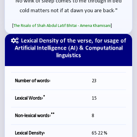
No wink of sleep comes to me through in bed
cold matters not if at dawn you are back."
[
]
The Risalo of Shah Abdul Latif Bhitai - Amena Khamisani
Lexical Density of the verse, for usage of
Artificial Intelligence (AI) & Computational
linguistics
Number of words:
23
*
Lexical Words:
15
**
Non-lexical words:
8
Lexical Density:
65.22 %