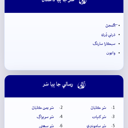

سُر جا ٻيا داستان
آگمجڻ
ڌرتي ڍُري
سيڪارا سارنگ
وايون

رسالي جا ٻيا سُر
سُر ڪلياڻ
سُر يمن ڪلياڻ
سُر کنڀات
سُر سريراڳ
سُر سامونڊي
سُر سھڻي