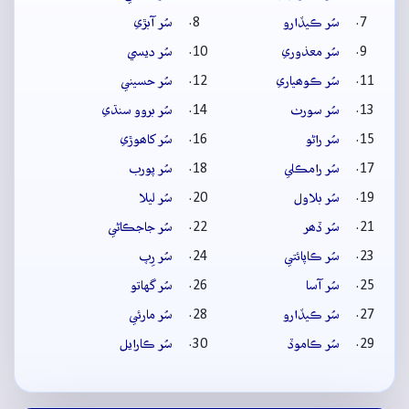
سُر ڪيڏارو
سُر آبڙي
سُر معذوري
سُر ديسي
سُر ڪوھياري
سُر حسيني
سُر سورٺ
سُر بروو سنڌي
سُر راڻو
سُر کاھوڙي
سُر رامڪلي
سُر پورب
سُر بلاول
سُر ليلا
سُر ڏھر
سُر جاجڪاڻي
سُر ڪاپائتي
سُر رِپ
سُر آسا
سُر گهاتو
سُر ڪيڏارو
سُر مارئي
سُر ڪاموڏ
سُر ڪارايل