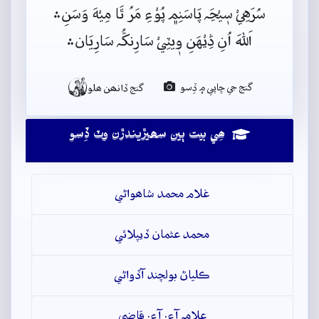
سُرَهِيْ سٖيْڃَہ پَاسَنِم﮼ پُوْءِ مَرُ ٿَا مِيْهَ وَسَنِ﮶
اَللہَ اُنِ ڎِيْهَنِ وٖيٽِيْ سَارِنکُّہ سَارِيَان﮶

گنج جي ڇاپي ۾ ڏِسو
گنج ڏانھن ھلو
ھِي بيت ٻين سھيڙيندڙن وٽ ڏِسو
غلام محمد شاھواڻي
محمد عثمان ڏيپلائي
ڪلياڻ بولچند آڏواڻي
علامہ آءِ. آءِ. قاضي