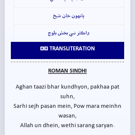
ٻانهون خان شيخ
ڊاڪٽر نبي بخش بلوچ
TRANSLITERATION
ROMAN SINDHI
Aghan taazi bhar kundhyon, pakhaa pat
suhn,
Sarhi sejh pasan mein, Pow mara meinhn
wasan,
Allah un dhein, wethi sarang saryan.