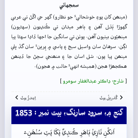
سمجهاڻي
(مينھن کان پوءِ خوشحاليءَ جو نظارو) گهر جي اڱڻ تي عربي
گهوڙا ٻَڌل آهن ۽ ٻاهر ميدان تي ڪُنڍيون (سهڻيون)
مينھيُون بيٺيون آهن. پوٺن تي سانگين جا اجها ڏاڍا سهڻا پيا
لڳن. سرهاڻ سان واسيل سيج ۽ پاسي ۾ پِرينءَ سان گڏ ڀلي
مينھن پيا پون. شل اسان جا ۽ منھنجي سڄڻ جا ڏينھن
هڪجھڙا هجن (هميشه انهيءَ حالت ۾ هجون).
[
شارح: ڊاڪٽر عبدالغفار سومرو
]
گُذريلُ بيتُ
اِيندڙُ بيتُ
گنج ۾، سرود سارنگ، بيت نمبر : 1853
اَنکَّنِ تَازِيْ ٻَاهَرِ ڪُنڊِيٌ پَکَا پَٽِ سُنْھَنِ﮶