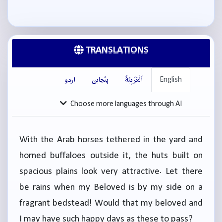
TRANSLATIONS
English
اَلْعَرَبِيَّةُ
پنْجابی
اردو
Choose more languages through AI
With the Arab horses tethered in the yard and
horned buffaloes outside it, the huts built on
spacious plains look very attractive. Let there
be rains when my Beloved is by my side on a
fragrant bedstead! Would that my beloved and
I may have such happy days as these to pass?