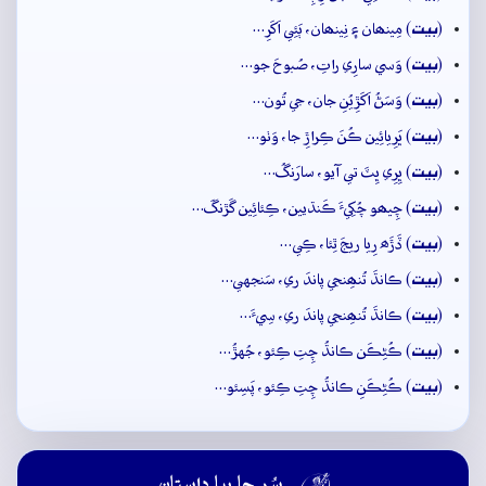
بيت
(
) مِينھان ۽ نِينھان، ٻَئِي اَکَرِ…
بيت
(
) وَسي سارِي راتِ، صُبوحَ جو…
بيت
(
) وَسَڻُ اَکَڙِيُنِ جان، جي تُون…
بيت
(
) ڀَرِيائِين ڪُنَ ڪِراڙِ جا، وَٺو…
بيت
(
) ڀِرِي ڀِٽَ تي آيو، سارَنگُ…
بيت
(
) چِيھو چُکِيءَ ڪَنڌيين، ڪِئائِين گَڙنگَ…
بيت
(
) ڏَڙَھ رِيا ريجَ ٿِئا، ڪِي…
بيت
(
) ڪانڌَ تُنھِنجي پاندَ ري، سَنجهي…
بيت
(
) ڪانڌَ تُنھِنجي پاندَ ري، سِيءَ…
بيت
(
) ڪُڻِڪَن ڪانڌُ چِتِ ڪِئو، جُهڙُ…
بيت
(
) ڪُڻِڪَنِ ڪانڌُ چِتِ ڪِئو، پَسِئو…