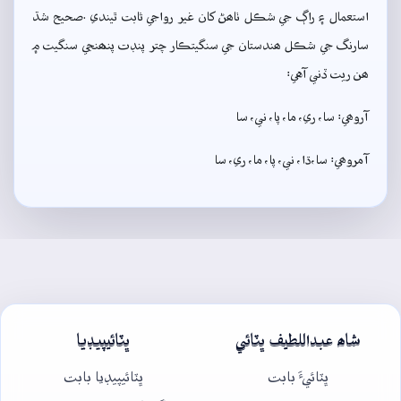
استعمال ۽ راڳ جي شڪل ٺاھڻ کان غير رواجي ثابت ٿيندي .صحيح شڌ
سارنگ جي شڪل ھندستان جي سنگيتڪار چتر پنڊت پنھنجي سنگيت ۾
ھن ريت ڏني آهي:
آروھي: سا، ري، ما، پا، ني، سا
آمروھي: سا،ڌا، ني، پا، ما، ري، سا
شاھ عبداللطيف ڀٽائي
ڀٽائيپيڊيا
ڀٽائيءَ بابت
ڀٽائيپيڊيا بابت