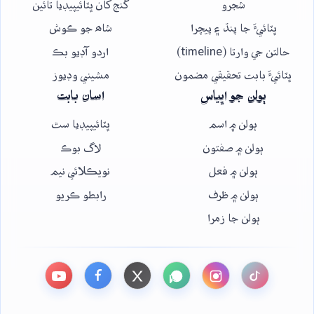
شجرو
گنج کان ڀٽائيپيڊيا تائين
ڀٽائيءَ جا پنڌ ۽ پيچرا
شاھ جو ڪوش
حالتن جي وارتا (timeline)
اردو آڊيو بڪ
ڀٽائيءَ بابت تحقيقي مضمون
مشيني وڊيوز
ٻولن جو اڀياس
اسان بابت
ٻولن ۾ اسم
ڀٽائيپيڊيا سٿ
ٻولن ۾ صفتون
لاگ بوڪ
ٻولن ۾ فعل
نويڪلائي نيم
ٻولن ۾ ظرف
رابطو ڪريو
ٻولن جا زمرا