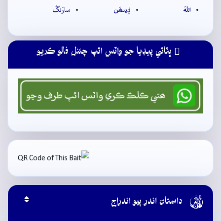
اللهَ
ڏِينھَن
سارَنگُ
ڀٽائي پيڊيا جو واٽس ائپ چئنل فالو ڪريو

داستان اندر ٻيو اندراج