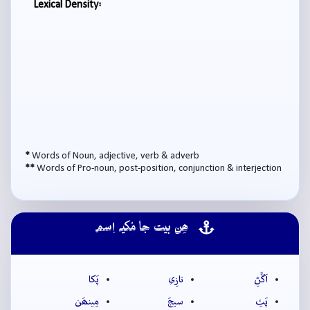
Lexical Density:
*
Words of Noun, adjective, verb & adverb
**
Words of Pro-noun, post-position, conjunction & interjection
ھِن بيت جا مُکيہ اِسم
اَڱَڻِ
تازِي
پَکا
پَٽِ
سيجَ
مِينھَن