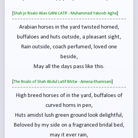
[
]
Shah jo Risalo Alias GANJ LATIF - Muhammad Yakoob Agha
Arabian horses in the yard twisted horned,
buffaloes and huts outside, a pleasant sight,
Rain outside, coach perfumed, loved one
beside,
May all the days pass like this.
[
]
The Risalo of Shah Abdul Latif Bhitai - Amena Khamisani
High breed horses of in the yard, buffaloes of
curved horns in pen,
Huts amidst lush green ground look delightful,
Beloved by my side on a fragranced bridal bed,
may it ever rain,