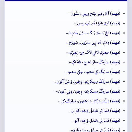
بيت
(
) آءُ بادَلِيا ڪِجِ بينِتِي، ڪَونُ…
بيت
(
) اَري بادَلِيا تُم اُتِ بَرسَ…
بيت
(
) اَڄُ رَسِيلا رَنگَ، بادَلَ ڪَڍِئا…
بيت
(
) بادَلِيا تُم بِين ڪَرُون، سُورَجَ…
بيت
(
) جِھَڙِي لالِي لاکَ جِي، تِھَڙِي…
بيت
(
) سارَنگَ سارَ لَھيجِ، اللهَ لَڳِ…
بيت
(
) سارَنگَ کي سَعيو، توکي سَعيو…
بيت
(
) سارَنگُ سِينگاري، وِڄُون وَسَڻَ آيُون،…
بيت
(
) سارَنگُ سِينگاري، وِڄُون وَٺِي آيُون،…
بيت
(
) ماڻُهو مِرگهَہ مينھِيُون، سارَنگَ کي…
بيت
(
) مُندَ ٿِي مَنڊَلَ وَڄَئا، ڳورِي…
بيت
(
) مُندَ ٿِي مَنڊَلَ وَڄِئا، آيو…
بيت
(
) مُندَ ٿِي مَنڊَلَ وِڄِئا، تاڙي…