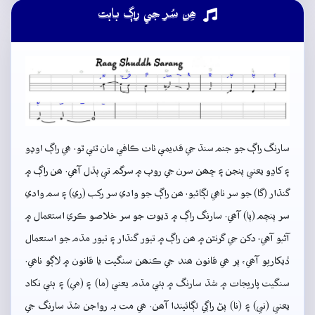
ھِن سُر جي راڳ بابت
سارنگ راڳ جو جنم سنڌ جي قديمي ٺاٺ ڪافي مان ٿئي ٿو. ھي راڳ اوڍو
۽ کاڍو يعني پنجن ۽ ڇھن سرن جي روپ ۾ سرگم تي ٻڌل آهي. ھن راڳ ۾
گنڌار (گا) جو سر ناھي لڳائبو. ھن راڳ جو وادي سر رکب (ري) ۽ سم وادي
سر پنچم (پا) آھي. سارنگ راڳ ۾ ڌيوت جو سر خلاصو ڪري استعمال ۾
آڻبو آهي. دکن جي گرنٿن ۾ ھن راڳ ۾ تيور گنڌار ۽ تيور مڌم جو استعمال
ڏيکاريو آھي، پر ھي قانون ھند جي ڪنھن سنگيت يا قانون ۾ لاڳو ناھي.
سنگيت پاريجات ۾ شڌ سارنگ ۾ ٻئي مڌم يعني (ما) ۽ (مي) ۽ ٻئي نکاد
يعني (ني) ۽ (نا) پڻ راڳي لڳائيندا آھن. ھي مت بہ رواجن شڌ سارنگ جي