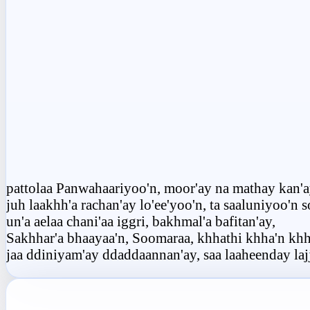
pattolaa Panwahaariyoo'n, moor'ay na mathay kan'a
juh laakhh'a rachan'ay lo'ee'yoo'n, ta saaluniyoo'n 
un'a aelaa chani'aa iggri, bakhmal'a bafitan'ay,
Sakhhar'a bhaayaa'n, Soomaraa, khhathi khha'n kh
jaa ddiniyam'ay ddaddaannan'ay, saa laaheenday lajj