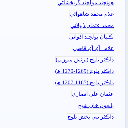
ھوتچند مولچند گربخشاڻي
غلام محمد شاھواڻي
محمد عثمان ڏيپلائي
ڪلياڻ بولچند آڏواڻي
علامہ آءِ. آءِ. قاضي
ڊاڪٽر بلوچ (برٽش ميوزيم)
ڊاڪٽر بلوچ (1269-1270 ھ)
ڊاڪٽر بلوچ (1165-1207 ھ)
عثمان علي انصاري
ٻانهون خان شيخ
ڊاڪٽر نبي بخش بلوچ