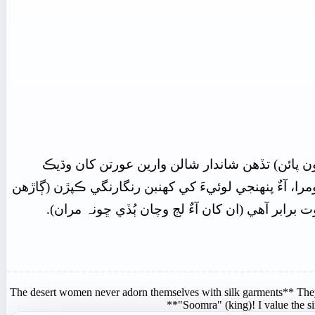
ن پائن) تڏهن شاندار شالن وارين عورتن کان وڌيڪ
، آءٌ پنھنجي لوئيءَ کي کهنبن رنگارنگي ڪپڙن (ڳاڙهن
رابر آهي (ان کان آءٌ لڄ وچان ٻُڏي ڇونہ مران).
The desert women never adorn themselves with silk garments** They 
"Soomra" (king)! I value the si