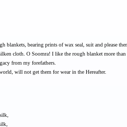
 blankets, bearing prints of wax seal, suit and please the
silken cloth. O Soomra! I like the rough blanket more than
legacy from my forefathers.
ld, will not get them for wear in the Hereafter.
silk,
ilk,