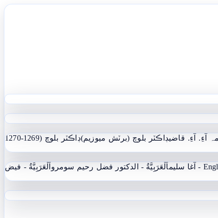
ہ آءِ. آءِ. قاضي
ڊاڪٽر بلوچ (برٽش ميوزيم)
ڊاڪٽر بلوچ (1269-1270
 - آغا سليم
اَلْعَرَبِيَّةُ - الدکتور فضل رحیم سومرو
اَلْعَرَبِيَّةُ - فيض