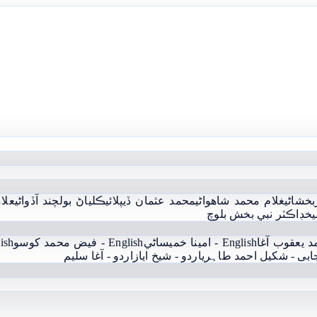
بخشاڻي
غلام محمد شاھواڻي
محمد عثمان ڏيپلائي
ڪلياڻ بولچند آڏواڻي
علام
يخ
ڊاڪٽر نبي بخش بلوچ
English - امينا خميساڻي
English - فيض محمد کوسو
English
جابی - شکیل احمد طاہری
اردو - شيخ اياز
اردو - آغا سليم