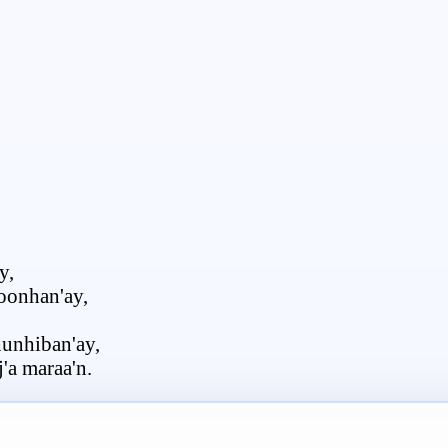
y,
soonhan'ay,
hunhiban'ay,
'a maraa'n.