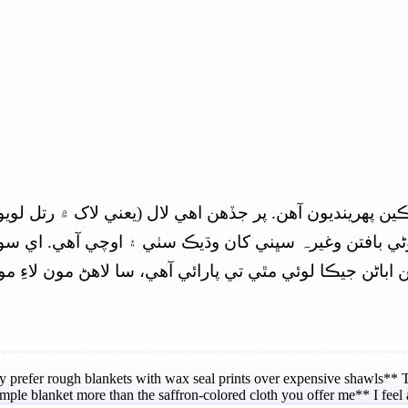
 پهرينديون آهن. پر جڏهن اهي لال (يعني لاک ۾ رتل لويو
 بافتن وغيرہ سڀني کان وڌيڪ سٺي ۽ اوچي آهي. اي سومرا
ن جيڪا لوئي مٿي تي پارائي آهي، سا لاهڻ مون لاءِ موت ب
prefer rough blankets with wax seal prints over expensive shawls** Th
mple blanket more than the saffron-colored cloth you offer me** I feel a