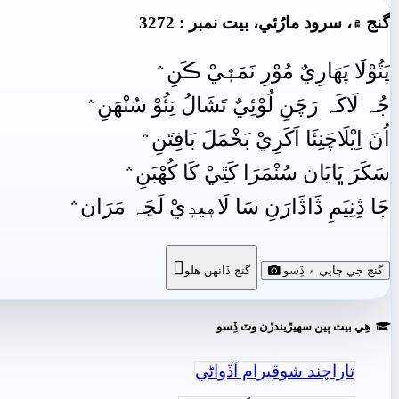
گنج ۾، سرود مارُئي، بيت نمبر : 3272
پَٽُوْلَا پَهَارِيٌ مُوْرِ نَمَٿٖيْ ڪَنِ﮶
جُہ لَاکَہ رَچَنِ لُوْئِيٌ تَشَالُ نِئُوْ سُنْهَنِ﮶
اُنَ اِيْلَاچَنِئَا اَکَرِيْ بَخْمَلَ بَافِتَنِ﮶
سَکَرَ ڀَايَان سُنْمَرَا کَٿِيْ کَا کُھْبَنِ﮶
جَا ڎِنِيَمِ ڎَاڎَارَنِ سَا لَاهٖيدٖيْ لَڃَہ مَرَان﮶

گنج جي ڇاپي ۾ ڏِسو
گنج ڏانھن ھلو
ھِي بيت ٻين سھيڙيندڙن وٽ ڏِسو
تاراچند شوقيرام آڏواڻي