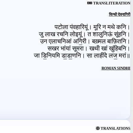
TRANSLITERATION
सिन्धी देवनागिरी
पटोला पंवहारियूं। मूरि न मथे कनि।
जु लाख रचनि लोइयूं। त शालुनिऊं सूंहनि।
उन एलाचनिआं अगि॒री। बख़्मल बाफ़ितनि।
सखर भांयां सूमरा। खथी खां खुंहिबनि।
जा डि॒नियमि डा॒डा॒णनि। सा लाहींदे लज॒ मरां॥
ROMAN SINDHI
TRANSLATIONS