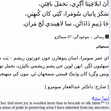
اُنَ
ايلاچَنِئا اَڳرِي، بَخمَلَ بافِتَنِ،
سَکَرَ
ڀانيان
سُومَرا،
کَٿِي
کان
کُنھِبَنِ،
جَا
ڏِنِيمِ
ڏاڏاڻَنِ،
سا
لاھِيندي
لَڄَ
مَران.
رسالن ۾ موجودگي: 87 سيڪڙو
سمجهاڻي
اي عمر سومرا، اسان پنوھارن جون عورتون ريشم ۽ پَٽ ڪين
سهڻيون لڳن. انهن لوين جي پشم ريشمي ڪپڙن، بخمل توڻي
ويس وڳن) کان وڌيڪ قيمتي سمجهان ٿي. مون کي منھنجن اباڻ
[
شارح: ڊاڪٽر عبدالغفار سومرو
]
اِيندڙُ بيتُ
ey find more joy in woollen items than in brocade or silk fabric** O
 sense of pride in preserving what I have inherited from my ancestors**