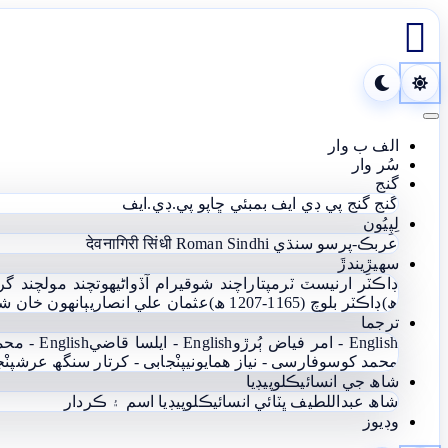

Toggle navigation
الف ب وار
سُر وار
گنج
گنج
گنج پي ڊي ايف
بمبئي ڇاپو پي.ڊي.ايف
لِپِيُون
عربڪ-پرسو سنڌي
Roman Sindhi
देवनागिरी सिंधी
سھيڙِيندڙَ
ڊاڪٽر ارنيسٽ ٽرمپ
تاراچند شوقيرام آڏواڻي
ھوتچند مولچند گر
ھ)
ڊاڪٽر بلوچ (1165-1207 ھ)
عثمان علي انصاري
ٻانهون خان ش
ترجما
English - امر فياض ٻُرڙو
English - ايلسا قاضي
English - محمد يعقوب آغا
محمد کوسو
فارسی - نياز ھمايوني
پنْجابی - کرتار سنگھ عرش
پنْ
شاھ جي انسائيڪلوپيڊيا
شاھ عبداللطيف ڀٽائي انسائيڪلوپيڊيا
اسم ۽ ڪردار
وڊيوز