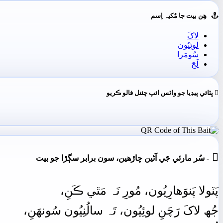
ھِن بيت جا مُکيہ اِسم
لاکَ
لوئِيُون
سُومَرا
لَڄَ
ڀٽائي پيڊيا جو واٽس ائپ چئنل فالو ڪريو

- سُر مارئي جَي آڻين چاڙهين، سون برابر سڳڙا جو بيت
پَٽولا پَنوَھارِيُون،
مُورِ
نَہ
مَٿي
ڪَنِ،
جُھ
لاکَ
رَچَنِ
لوئِيُون،
تَہ
سالُنِيُون
سُونھَنِ،