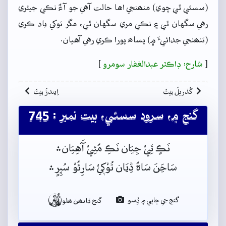
(سسئي ٿي چوي) منھنجي اها حالت آهي جو آءٌ نڪي جيئري
رهي سگهان ٿي ۽ نڪي مري سگهان ٿي، مگر توکي ياد ڪري
(تنھنجي جدائيءَ ۾) پساھ پورا ڪري رهي آهيان.
[
شارح: ڊاڪٽر عبدالغفار سومرو
]
گُذريلُ بيتُ
اِيندڙُ بيتُ
گنج ۾، سرود سسئي، بيت نمبر : 745
نَڪٍ ٿِيْ جِيَان نَڪِ مُئِيْ آَهِيَان﮶
سَاڃَنَ سَاہُ ڎِيَان تُوْکٖيْ سَارِئُوْ سُپِرٍ﮶

گنج جي ڇاپي ۾ ڏِسو
گنج ڏانھن ھلو