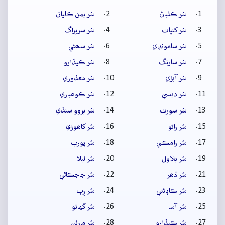
سُر ڪلياڻ
سُر يمن ڪلياڻ
سُر کنڀات
سُر سريراڳ
سُر سامونڊي
سُر سھڻي
سُر سارنگ
سُر ڪيڏارو
سُر آبڙي
سُر معذوري
سُر ديسي
سُر ڪوھياري
سُر سورٺ
سُر بروو سنڌي
سُر راڻو
سُر کاھوڙي
سُر رامڪلي
سُر پورب
سُر بلاول
سُر ليلا
سُر ڏھر
سُر جاجڪاڻي
سُر ڪاپائتي
سُر رِپ
سُر آسا
سُر گهاتو
سُر ڪيڏارو
سُر مارئي