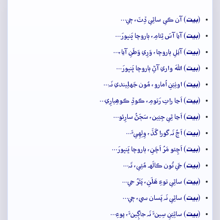
بيت
(
) آن ڪي ساٿِي ڏِٺَ، جٖي…
بيت
(
) آيا آسَ ٿِئامِ، ٻاروچا ڀَنڀورَ…
بيت
(
) آيَلِ ٻاروچا، وَرِي وَطَنِ آيا،…
بيت
(
) اللهَ واري آڻِ ٻاروچا ڀَنڀورَ…
بيت
(
) اوٺِيَنِ اُمارو، مُون جَهلِيندي نَہ…
بيت
(
) اَڃا راتِ رَتومِ، ڪوڏِ ڪوھِيارِي…
بيت
(
) اَڃا ٿِي جِيَين، سَڄَڻُ سارِئو…
بيت
(
) اَڄُ نَہ گورا گَڏَ، وِلِهِيءَ…
بيت
(
) اَچِئو مَرُ اَچَنِ، ٻاروچا ڀَنڀورَ…
بيت
(
) جَي تُون ڪالَهہ مُئِي، تَہ…
بيت
(
) ساٿِي توءِ ھَلَنِ، پَٿَرُ جي…
بيت
(
) ساٿِي نَہ پَسان سي، جٖي…
بيت
(
) ساٿِيَنِ سِينءَ نَہ جاڳِينءَ، پوءِ…