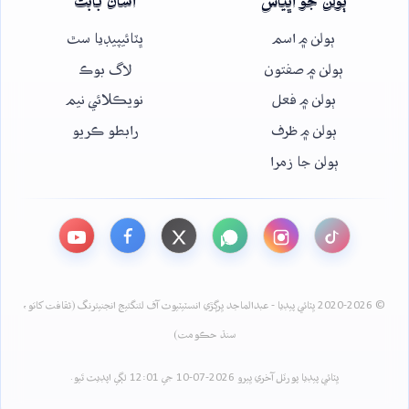
ٻولن جو اڀياس
اسان بابت
ٻولن ۾ اسم
ڀٽائيپيڊيا سٿ
ٻولن ۾ صفتون
لاگ بوڪ
ٻولن ۾ فعل
نويڪلائي نيم
ٻولن ۾ ظرف
رابطو ڪريو
ٻولن جا زمرا
© 2020-2026 ڀٽائي پيڊيا - عبدالماجد ڀرڳڙي انسٽيٽيوٽ آف لئنگئيج انجنيئرنگ (ثقافت کاتو،
سنڌ حڪومت)
ڀٽائي پيڊيا پورٽل آخري ڀيرو 2026-07-10 جي 12:01 لڳي اپڊيٽ ٿيو.