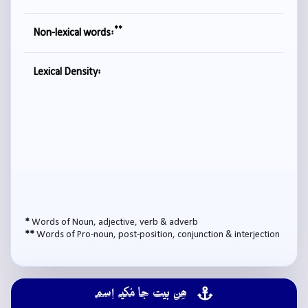
**
Non-lexical words:
Lexical Density:
*
Words of Noun, adjective, verb & adverb
**
Words of Pro-noun, post-position, conjunction & interjection
ھِن بيت جا مُکيہ اِسم