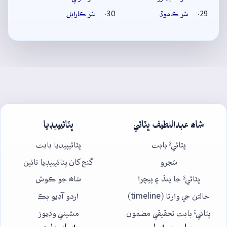
سُر ڪاموڏ
سُر ڪارايل
شاھ عبداللطيف ڀٽائي
ڀٽائيپيڊيا
ڀٽائيءَ بابت
ڀٽائيپيڊيا بابت
شجرو
گنج کان ڀٽائيپيڊيا تائين
ڀٽائيءَ جا پنڌ ۽ پيچرا
شاھ جو ڪوش
حالتن جي وارتا (timeline)
اردو آڊيو بڪ
ڀٽائيءَ بابت تحقيقي مضمون
مشيني وڊيوز