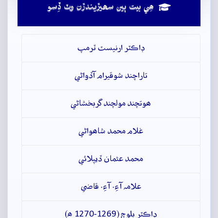
ھِي بيت ٻين سھيڙيندڙن وٽ ڏِسو
ڊاڪٽر ارنيسٽ ٽرمپ
تاراچند شوقيرام آڏواڻي
ھوتچند مولچند گربخشاڻي
غلام محمد شاھواڻي
محمد عثمان ڏيپلائي
علامہ آءِ. آءِ. قاضي
ڊاڪٽر بلوچ (1269-1270 ھ)