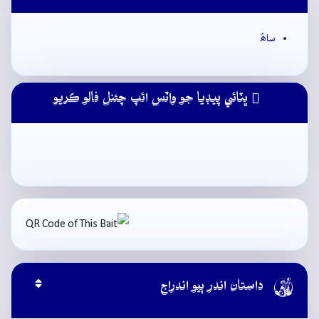
ساھُ
ڀٽائي پيڊيا جو واٽس ائپ چئنل فالو ڪريو

داستان اندر ٻيو اندراج