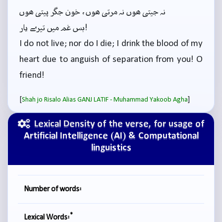
نہ جیتی ہوں نہ مرتی ہوں، خون جگر پیتی ہوں
بس غم میں تیرے یار!
I do not live; nor do I die; I drink the blood of my
heart due to anguish of separation from you! O
friend!
[
]
Shah jo Risalo Alias GANJ LATIF - Muhammad Yakoob Agha
Lexical Density of the verse, for usage of
Artificial Intelligence (AI) & Computational
linguistics
Number of words:
*
Lexical Words: