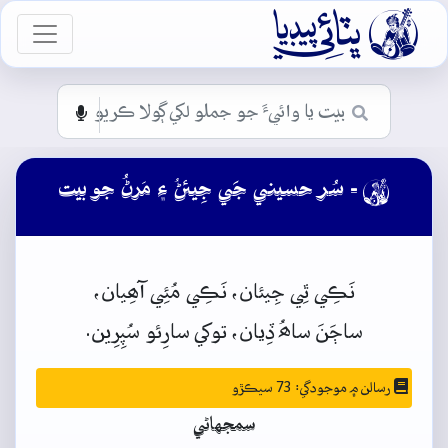

vigation
- سُر حسيني جَي جِيئڻُ ۽ مَرڻُ جو بيت

نَڪِي
ٿِي
جِيئان،
نَڪِي
مُئِي
آھِيان،
ساڄَنَ
ساھُ
ڏِيان،
توکي
سارِئو
سُپِرِين.
رسالن ۾ موجودگي: 73 سيڪڙو
سمجهاڻي