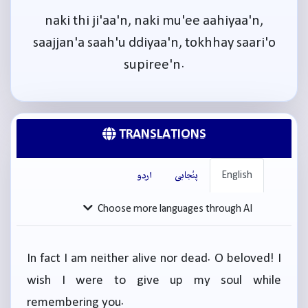
naki thi ji'aa'n, naki mu'ee aahiyaa'n,
saajjan'a saah'u ddiyaa'n, tokhhay saari'o
supiree'n.
TRANSLATIONS
English
پنْجابی
اردو
Choose more languages through AI
In fact I am neither alive nor dead. O beloved! I
wish I were to give up my soul while
remembering you.