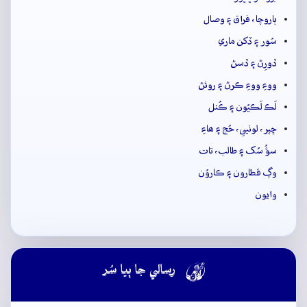
ٻاروچا، فراق ۽ وصال
سُور ۽ ڏکن ماري
ڏورِڻ ۽ ڏسڻ
ووءِ ووءِ ڪرڻ ۽ روئڻ
لَڪ لَڪيُون ۽ ڪُٺل
ڇپر، لوٺيي، حُج ۽ ھاءِ
سؤُ سُک ۽ طالب، تات
وڳ قطارون ۽ ڪاروُن
وايون

رسالي جا ٻيا سُر