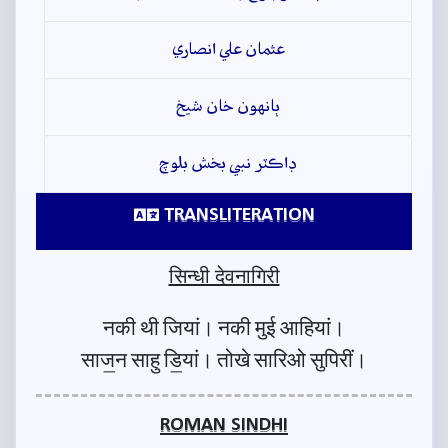
عثمان علي انصاري
ٻانهون خان شيخ
ڊاڪٽر نبي بخش بلوچ
TRANSLITERATION
सिन्धी देवनागिरी
नकी थी जियां। नकी मुई आहियां।
साज॒न साहु डि॒यां। तोखे सारिओ सुपिरीं।
ROMAN SINDHI