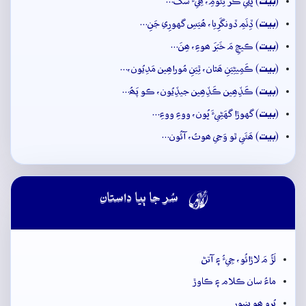
بيت
(
) ڀَلِي ڪَرَ ٿِئومِ، ھِيءُ سَڱُ…
بيت
(
) ڏِٺَمِ ڏونگَرِيا، ھُيَسِ گهورِي جَنِ…
بيت
(
) ڪيچِ مَ خَبَرَ ھوءِ، ھِنَ…
بيت
(
) ڪَمِيڻِيَنِ ھَٿان، ٿِيَنِ مُوراھِين مَدِيُون،…
بيت
(
) ڪَڏِھِين ڪَڏِھِين جيڏِيُون، ڪو پَھُ…
بيت
(
) گهوڙا گهَڻِيءَ ڀُون، ووءِ ووءِ…
بيت
(
) ھَئَي ٿو وَڃي ھوتُ، آئُون…

سُر جا ٻيا داستان
لَڙُ مَ لاڙائُو، جِيءُ ۽ آتڻ
ماءُ سان ڪلام ۽ ڪاوڙ
بُرو ھو ڀنڀور