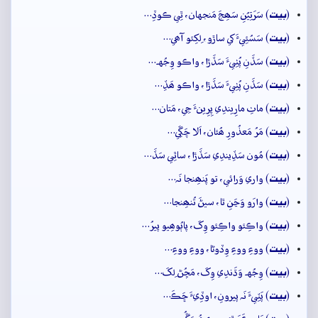
بيت
(
) سَرَتِيُنِ سَھِجَ مَنجهان، ٿِي ڪوڏِ…
بيت
(
) سَسُئِيءَ کي ساڙو، لِکِئو آھي…
بيت
(
) سَڏَنِ پُٺِيءَ سَڏَڙا، واڪو وِجُهہ…
بيت
(
) سَڏَنِ پُٺِيءَ سَڏَڙا، واڪو ھَڏِ…
بيت
(
) ماٺِ مارِيندِي پِرِينءَ جِي، مَتان…
بيت
(
) مَرُ مَعذُورِ ھُئان، اَلا چَڱِي…
بيت
(
) مُون سَڏِيندِي سَڏَڙا، ساٿِي سَڏَ…
بيت
(
) واري وَرائي، تو پَنھِنجا نَہ…
بيت
(
) وارَو وَڃَنِ ٿا، سيڻَ تُنھِنجا…
بيت
(
) واڪِئو واڪِئو وِکَ، پاٻُوھِيو پيرُ…
بيت
(
) ووءِ ووءِ وِڏوڻا، ووءِ ووءِ…
بيت
(
) وِجُهہ وَڌَندِي وِکَ، مَڇُڻ لِکَ…
بيت
(
) پَٽِيءَ نَہ پيرونِ، اوڏِيءَ ڇَڪَ…