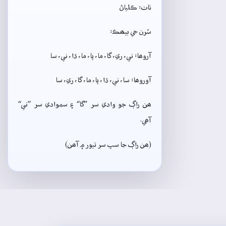
ٺاٺ: ڪلياڻ
سُرن جي بيھڪ:
آروھا: ني، ري، گا، ما، پا، ما، ڌا، ني، سا
آوروھا: سا، ني، ڌا، پا، ما، گا، ري، سا
ھن راڳ جو وادي سر ”گا“ ۽ سموادي سر ”ني“
آھي.
(ھن راڳ جا سڀ سر تيور ۾ آھن)