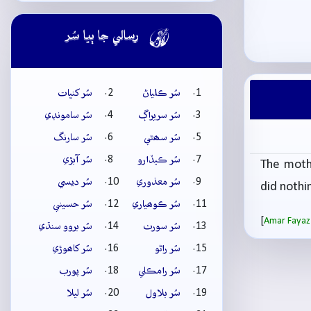

رسالي جا ٻيا سُر
سُر ڪلياڻ
سُر کنڀات
سُر سريراڳ
سُر سامونڊي
سُر سھڻي
سُر سارنگ
سُر ڪيڏارو
سُر آبڙي
The moth
سُر معذوري
سُر ديسي
did nothi
سُر ڪوھياري
سُر حسيني
[
Amar Fayaz
سُر سورٺ
سُر بروو سنڌي
سُر راڻو
سُر کاھوڙي
سُر رامڪلي
سُر پورب
سُر بلاول
سُر ليلا