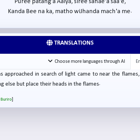
Puree patang'a Aaiya, siree sahae'a saa'e,
Kanda Bee na ka, matho wiJhanda mach'a me.
TRANSLATIONS
Choose more languages through AI
En
s approached in search of light came to near the flames,
ng else but place their heads in the flames.
]
 Buriro