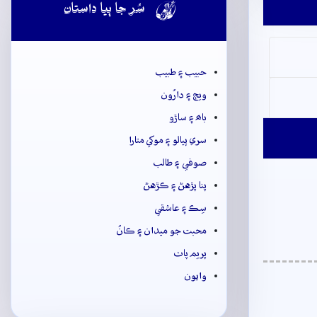

سُر جا ٻيا داستان
حبيب ۽ طبيب
ويڄ ۽ دارُون
باھ ۽ ساڙو
سري پيالو ۽ موکي متارا
صوفي ۽ طالب
پنا پڙهڻ ۽ ڪڙهڻ
سِڪ ۽ عاشقي
محبت جو ميدان ۽ ڪانُ
پريم پاٺ
وايون