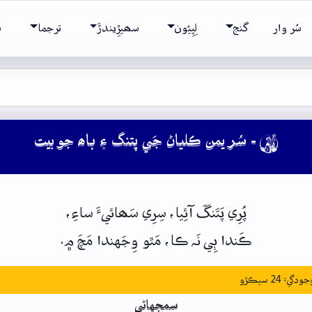
سُر وار
گنج
لِپِيُون
سھيڙِيندڙَ
ترجما
ش
- سُر يمن ڪلياڻ جَي پتنگ ۽ باھ جو بيت

پُرِي
پَتَنگَ
آئِيا،
سِرِي
سَھائيءَ
ساءِ،
ڪَندا
ٻِي
نَہ
ڪا،
مَٿو
وِجَهندا
مَچَ
۾.
: 24 سيڪڙو
سمجهاڻي