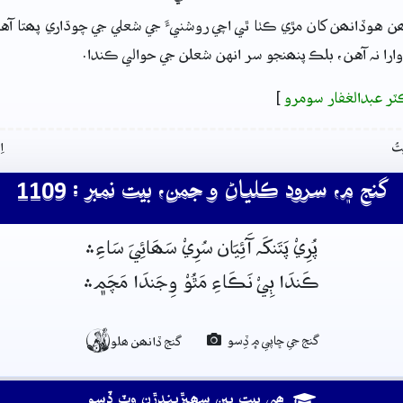
ن هوڏانھن کان مڙي ڪٺا ٿي اچي روشنيءَ جي شعلي جي چوڌاري پھتا آه
وارا نہ آهن، بلڪ پنھنجو سر انهن شعلن جي حوالي ڪندا.
ٽر عبدالغفار سومرو
]
تُ
ا
گنج ۾، سرود ڪلياڻ و جمن، بيت نمبر : 1109
پُرِيْ پَتَنکَہ آَئِيَان سُرِيْ سَھَائِيَ سَاءِ﮶
ڪَندَا ٻِيْ نَڪَاءِ مَٿُوْ وِجَندَا مَچَم﮼﮶

گنج جي ڇاپي ۾ ڏِسو
گنج ڏانھن ھلو
ھِي بيت ٻين سھيڙيندڙن وٽ ڏِسو