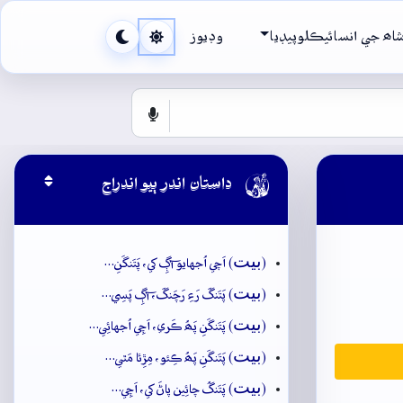
اھ جي انسائيڪلوپيڊيا
وڊيوز

داستان اندر ٻيو اندراج
بيت
(
) اَچي اُجهايو آڳِ کي، پَتَنگَنِ…
بيت
(
) پَتَنگَ رَءِ رَچَنگَ، آڳِ پَسِي…
بيت
(
) پَتَنگَنِ پَھُ ڪَري، اَچِي اُجهائِي…
بيت
(
) پَتَنگَنِ پَھُ ڪِئو، مِڙِئا مَٿي…
بيت
(
) پَتَنگُ چائِين پاڻَ کي، اَچِي…