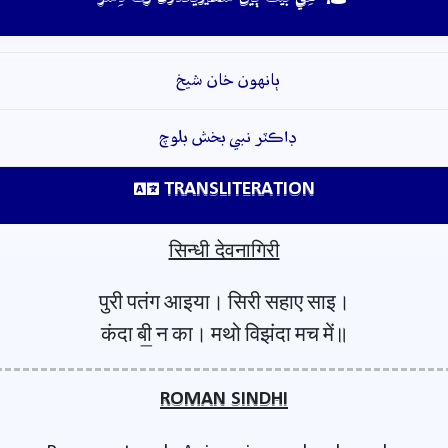
ٻانهون خان شيخ
ڊاڪٽر نبي بخش بلوچ
TRANSLITERATION
सिन्धी देवनागिरी
पुरी पतंग आइया। सिरी सहाए साइ।
कंदा बी॒ न का। मथो विझंदा मच में॥
ROMAN SINDHI