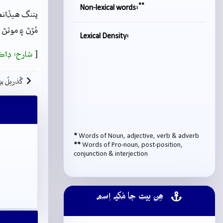
**
Non-lexical words:
پتنگ هيڏانھ
مُڙڻ ۽ موٽڻ 
Lexical Density:
[
شارح: ڊاڪ
گُذريلُ بي
*
Words of Noun, adjective, verb & adverb
**
Words of Pro-noun, post-position,
conjunction & interjection
ھِن بيت جا مُکيہ اِسم