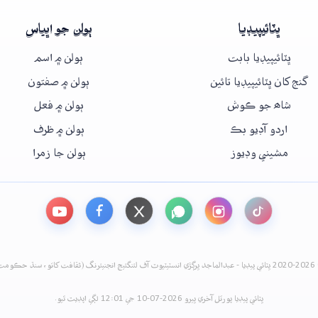
ڀٽائيپيڊيا
ٻولن جو اڀياس
ڀٽائيپيڊيا بابت
ٻولن ۾ اسم
گنج کان ڀٽائيپيڊيا تائين
ٻولن ۾ صفتون
شاھ جو ڪوش
ٻولن ۾ فعل
اردو آڊيو بڪ
ٻولن ۾ ظرف
مشيني وڊيوز
ٻولن جا زمرا
نيئرنگ (ثقافت کاتو، سنڌ حڪومت)
ڀٽائي پيڊيا پورٽل آخري ڀيرو 2026-07-10 جي 12:01 لڳي اپڊيٽ ٿيو.