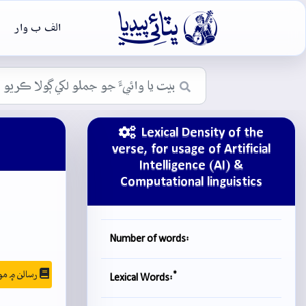

الف ب وار
Lexical Density of the
verse, for usage of Artificial
Intelligence (AI) &
Computational linguistics
Number of words:
رسالن ۾ موجودگي
*
Lexical Words: