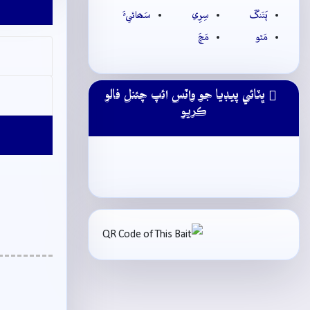
پَتَنگَ
سِرِي
سَھائيءَ
مَٿو
مَچَ
ڀٽائي پيڊيا جو واٽس ائپ چئنل فالو
ڪريو