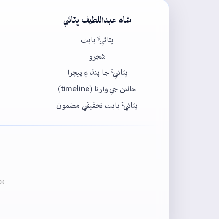
شاھ عبداللطيف ڀٽائي
ڀٽائيءَ بابت
شجرو
ڀٽائيءَ جا پنڌ ۽ پيچرا
حالتن جي وارتا (timeline)
ڀٽائيءَ بابت تحقيقي مضمون
© 2020-2026 ڀٽائي پيڊيا - عبدالماجد ڀرڳڙي انسٽيٽيوٽ آف لئنگئيج انج