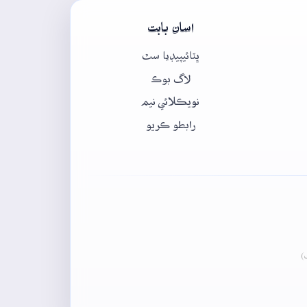
اسان بابت
ڀٽائيپيڊيا سٿ
لاگ بوڪ
نويڪلائي نيم
رابطو ڪريو