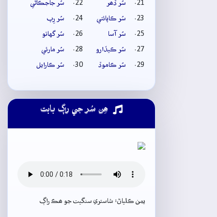
سُر ڏھر
سُر جاجڪاڻي
سُر ڪاپائتي
سُر رِپ
سُر آسا
سُر گهاتو
سُر ڪيڏارو
سُر مارئي
سُر ڪاموڏ
سُر ڪارايل
ھِن سُر جي راڳ بابت
يمن ڪلياڻ: شاستري سنگيت جو ھڪ راڳ