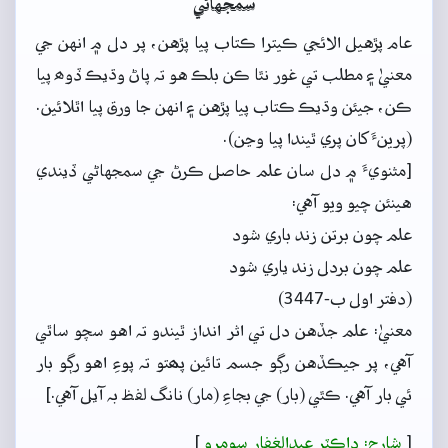
سمجهاڻي
عام پڙهيل الائجي ڪيترا ڪتاب پيا پڙهن، پر دل ۾ انهن جي
معنيٰ ۽ مطلب تي غور نٿا ڪن بلڪ هو تہ پاڻ وڌيڪ ڏوھ پيا
ڪن، جيئن وڌيڪ ڪتاب پيا پڙهن ۽ انهن جا ورق پيا اٿلائين.
(پرينءَ کان پري ٿيندا پيا وڃن).
[مثنويءَ ۾ دل سان علم حاصل ڪرڻ جي سمجهاڻي ڏيندي
هينئن چيو ويو آهي:
علم چون برتن زند باري شود
علم چون بردل زند ياري شود
(دفتر اول ب-3447)
معنيٰ: علم جڏهن دل تي اثر انداز ٿيندو تہ اهو سچو ساٿي
آهي، پر جيڪڏهن رڳو جسم تائين پھتو تہ پوءِ اهو رڳو بار
ئي بار آهي. ڪٿي (بار) جي بجاءِ (مار) نانگ لفظ بہ آيل آهي.]
[
شارح: ڊاڪٽر عبدالغفار سومرو
]