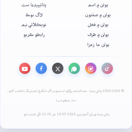
ٻولن ۾ اسم
ڀٽائيپيڊيا سٿ
ٻولن ۾ صفتون
لاگ بوڪ
ٻولن ۾ فعل
نويڪلائي نيم
ٻولن ۾ ظرف
رابطو ڪريو
ٻولن جا زمرا
© 2020-2026 ڀٽائي پيڊيا - عبدالماجد ڀرڳڙي انسٽيٽيوٽ آف لئنگئيج انجنيئرنگ (ثقافت کاتو،
سنڌ حڪومت)
ڀٽائي پيڊيا پورٽل آخري ڀيرو 2026-07-10 جي 12:01 لڳي اپڊيٽ ٿيو.