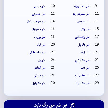
سُر معذوري
سُر ديسي
سُر ڪوھياري
سُر حسيني
سُر سورٺ
سُر بروو سنڌي
سُر راڻو
سُر کاھوڙي
سُر رامڪلي
سُر پورب
سُر بلاول
سُر ليلا
سُر ڏھر
سُر جاجڪاڻي
سُر ڪاپائتي
سُر رِپ
سُر آسا
سُر گهاتو
سُر ڪيڏارو
سُر مارئي
سُر ڪاموڏ
سُر ڪارايل
ھِن سُر جي راڳ بابت