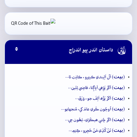

داستان اندر ٻيو اندراج
بيت
(
) اَلُ اَلِيندي ڪيتِرو، ڪاتِبَ ٿا…
بيت
(
) اَکَرَ پَڙِهي اَڀاڳِئا، قاضِي ٿِئَين…
بيت
(
) اَکَرُ پَڙُه اَلِفَ جو، وَرَقَ…
بيت
(
) اُوڄُون ڪَري عامَ کي، مُنجهايو…
بيت
(
) اکَرَ ڇُتي ھيڪَڙي، ٻَھُون جٖي…
بيت
(
) تَنُ کُڏِي مَنُ حُجِرو، ڪِيَمِ…