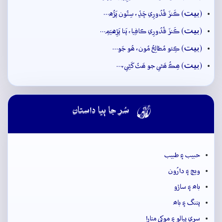
بيت
(
) ڪَنزَ قُدُورِي ڇَڏِ، سِٽُون پَڙُه…
بيت
(
) ڪَنزَ قُدُورِي ڪافِيا، پَنا پَڙِهيَمِ…
بيت
(
) ڪِئو مُطالِعُ مُون، ھُو جَو…
بيت
(
) ھِڪُ ھَڻي جو ھَٿُ کَڻِي،…

سُر جا ٻيا داستان
حبيب ۽ طبيب
ويڄ ۽ دارُون
باھ ۽ ساڙو
پتنگ ۽ باھ
سري پيالو ۽ موکي متارا