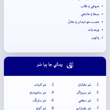
صوفي ۽ طالب
سِڪ ۽ عاشقي
محبت جو ميدان ۽ ڪانُ
پريم پاٺ
وايون

رسالي جا ٻيا سُر
سُر ڪلياڻ
سُر کنڀات
سُر سريراڳ
سُر سامونڊي
سُر سھڻي
سُر سارنگ
سُر ڪيڏارو
سُر آبڙي