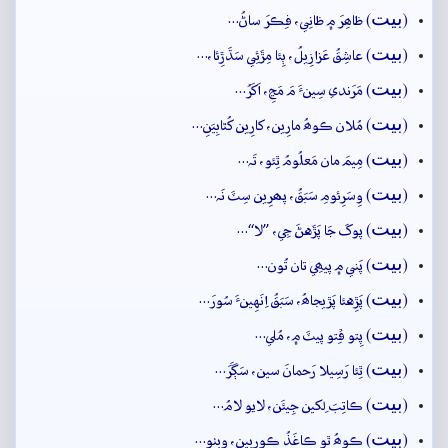
بيت
(
) ظاھِرَ ۾ ظانِي، فِڪرَ ساڻُ…
بيت
(
) عاشِقُ عَزازِيلُ، ٻِئا مِڙَئِي سَڌَڙِئا،…
بيت
(
) مَرَندي سِينءَ مَ مَڃِ، اَکَرُ…
بيت
(
) مُلان ڪوھُ مارِين، کارِين کُٿابِيَنِ…
بيت
(
) مِيمَ مان مَعلُومُ ٿِئو، تَہ…
بيت
(
) وِسَرِئومِ سَبَقُ، پھرِين سِٽَ نَہ…
بيت
(
) پوکَ جَا پَڙَهڻَ جِي، ”لا“…
بيت
(
) پَني ۾ پيھِي تان تُون…
بيت
(
) پَڙِهئا پَڙيجاھُ، سَبَقُ اِنَهِينءَ سُورَ…
بيت
(
) پِتو ڦِتو پيٽَ ۾، مُلي…
بيت
(
) ٿِئا رَسِيلا رَحمانَ سين، سَڳَرَ…
بيت
(
) ڪاتِبَ لِکين جِيئَن، لايو لامُ…
بيت
(
) ڪوھُ ٿو ڪاغَذُ ڪورِيين، ويٺو…