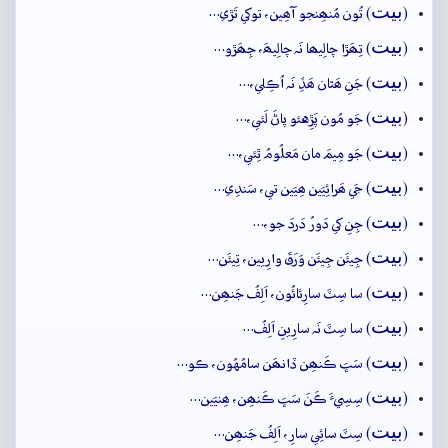
بيت
(
) تُون مُنھِنجو آھِين، توکي تَڙي…
بيت
(
) تِھَڙا چالِيھا نَہ چالِيھَ، جِھَڙو…
بيت
(
) جَنِ ھَٿان ھَڏِ نَہ اُڪِلي،…
بيت
(
) جَو مُون پَڙِهئو پاڻَ لَئي،…
بيت
(
) جَو مِيمَ مان مَعلُومُ ٿِئي،…
بيت
(
) جَي ھَرائِيَين ھِيَين تي، سَندِي…
بيت
(
) جِنِ کي دَورُ دَردَ جو،…
بيت
(
) جِيئَن جِيئَن وَرَقَ وارِيين، تِيئَن…
بيت
(
) سا سِٽَ سارِئائُون، اَلِفُ جَنھِن…
بيت
(
) سا سِٽَ نَہ سارِينِ اَلِفُ…
بيت
(
) سَڀَ ڪَنھِن ڏانھَن سامُهُون، ڪو…
بيت
(
) سِسِيءَ ڪَنَ سَڀَ ڪَنھِن، ھِنيَين…
بيت
(
) سِٽَ سائِي سارِ، اَلِفُ جَنھِن…