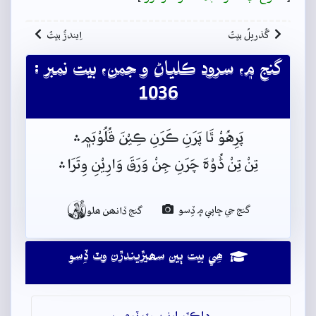
گُذريلُ بيتُ
اِيندڙُ بيتُ
گنج ۾، سرود ڪلياڻ و جمن، بيت نمبر :
1036
پَرِهُوْ ٿَا پَرَنِ ڪَرَنِ ڪِيْنَ قُلُوْبَم﮼﮶
تِنْ تِنْ ڎُوْہَ چَرَنِ جِنْ وَرَقَ وَارِيْنِ وِتَرَا﮶

گنج جي ڇاپي ۾ ڏِسو
گنج ڏانھن ھلو
ھِي بيت ٻين سھيڙيندڙن وٽ ڏِسو
ڊاڪٽر ارنيسٽ ٽرمپ