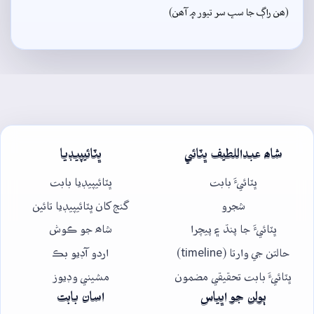
(ھن راڳ جا سڀ سر تيور ۾ آھن)
شاھ عبداللطيف ڀٽائي
ڀٽائيپيڊيا
ڀٽائيءَ بابت
ڀٽائيپيڊيا بابت
شجرو
گنج کان ڀٽائيپيڊيا تائين
ڀٽائيءَ جا پنڌ ۽ پيچرا
شاھ جو ڪوش
حالتن جي وارتا (timeline)
اردو آڊيو بڪ
ڀٽائيءَ بابت تحقيقي مضمون
مشيني وڊيوز
ٻولن جو اڀياس
اسان بابت