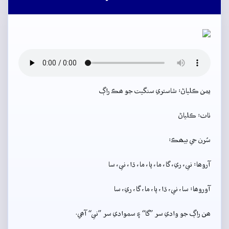
يمن ڪلياڻ: شاستري سنگيت جو ھڪ راڳ
ٺاٺ: ڪلياڻ
سُرن جي بيھڪ:
آروھا: ني، ري، گا، ما، پا، ما، ڌا، ني، سا
آوروھا: سا، ني، ڌا، پا، ما، گا، ري، سا
ھن راڳ جو وادي سر ”گا“ ۽ سموادي سر ”ني“ آھي.