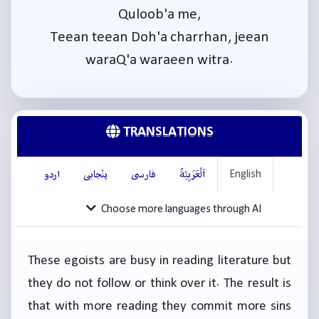
Quloob'a me,
Teean teean Doh'a charrhan, jeean
waraQ'a waraeen witra.
TRANSLATIONS
English
اَلْعَرَبِيَّةُ
فارسی
پنْجابی
اردو
Choose more languages through AI
These egoists are busy in reading literature but
they do not follow or think over it. The result is
that with more reading they commit more sins