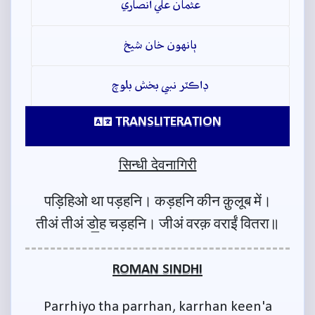
عثمان علي انصاري
ٻانهون خان شيخ
ڊاڪٽر نبي بخش بلوچ
TRANSLITERATION
सिन्धी देवनागिरी
पड़िहिओ था पड़हनि। कड़हनि कीन क़ुलूब में।
तीअं तीअं डो॒ह चड़हनि। जीअं वरक़ वराईं वितरा॥
ROMAN SINDHI
Parrhiyo tha parrhan, karrhan keen'a