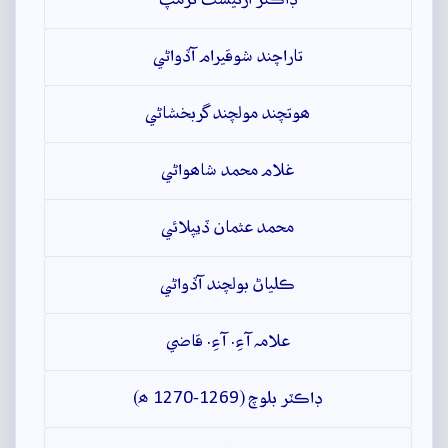
تاراچند شوقيرام آڏواڻي
ھوتچند مولچند گربخشاڻي
غلام محمد شاھواڻي
محمد عثمان ڏيپلائي
ڪلياڻ بولچند آڏواڻي
علامہ آءِ. آءِ. قاضي
ڊاڪٽر بلوچ (1269-1270 ھ)