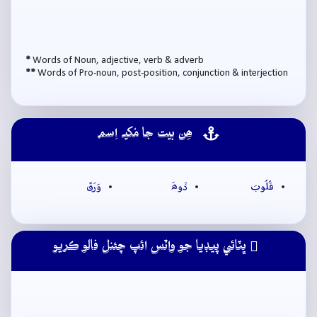
*
Words of Noun, adjective, verb & adverb
**
Words of Pro-noun, post-position, conjunction & interjection
ھِن بيت جا مُکيہ اِسم
قُلُوبَ
ڏوھَ
وَرَقَ
ڀٽائي پيڊيا جو واٽس ائپ چئنل فالو ڪريو