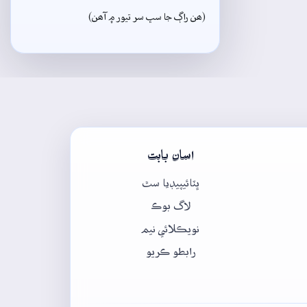
(ھن راڳ جا سڀ سر تيور ۾ آھن)
اسان بابت
ڀٽائيپيڊيا سٿ
لاگ بوڪ
نويڪلائي نيم
رابطو ڪريو