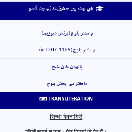
ھِي بيت ٻين سھيڙيندڙن وٽ ڏِسو
ڊاڪٽر بلوچ (برٽش ميوزيم)
ڊاڪٽر بلوچ (1165-1207 ھ)
ٻانهون خان شيخ
ڊاڪٽر نبي بخش بلوچ
TRANSLITERATION
सिन्धी देवनागिरी