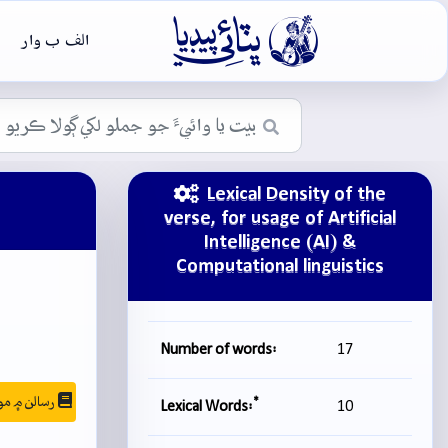

الف ب وار
Lexical Density of the
verse, for usage of Artificial
Intelligence (AI) &
Computational linguistics
Number of words:
17
رسالن ۾ موجودگي
*
Lexical Words:
10