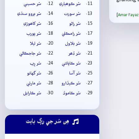
سُر ڪوھياري
سُر حسيني
سُر سورٺ
سُر بروو سنڌي
[
Amar Fayaz
سُر راڻو
سُر کاھوڙي
سُر رامڪلي
سُر پورب
سُر بلاول
سُر ليلا
سُر ڏھر
سُر جاجڪاڻي
سُر ڪاپائتي
سُر رِپ
سُر آسا
سُر گهاتو
سُر ڪيڏارو
سُر مارئي
سُر ڪاموڏ
سُر ڪارايل
ھِن سُر جي راڳ بابت