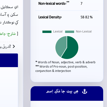
**
Non-lexical words:
7
اي سڪايل، ت
سکن ۽ آسائش
Lexical Density:
58.82 %
کي نوڪدار ن
[
شارح: ڊاڪ
گُذريلُ بي
*
Words of Noun, adjective, verb & adverb
**
Words of Pro-noun, post-position,
conjunction & interjection
ھِن بيت جا مُکيہ اِسم