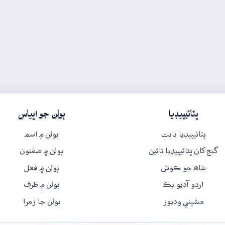
ڀٽائيپيڊيا
ٻولن جو اڀياس
ڀٽائيپيڊيا بابت
ٻولن ۾ اسم
گنج کان ڀٽائيپيڊيا تائين
ٻولن ۾ صفتون
شاھ جو ڪوش
ٻولن ۾ فعل
اردو آڊيو بڪ
ٻولن ۾ ظرف
مشيني وڊيوز
ٻولن جا زمرا