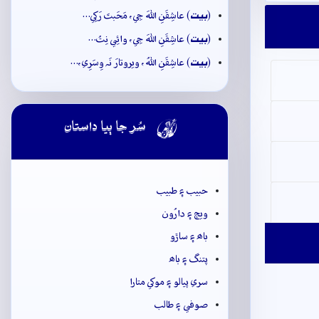
بيت
(
) عاشِقَنِ اللهَ جِي، مَحَبتَ رَکِي…
بيت
(
) عاشِقَنِ اللهَ جِي، وائِي نِتُ…
بيت
(
) عاشِقَنِ اللهُ، ويروتارَ نَہ وِسَرِي،…

سُر جا ٻيا داستان
حبيب ۽ طبيب
ويڄ ۽ دارُون
باھ ۽ ساڙو
پتنگ ۽ باھ
سري پيالو ۽ موکي متارا
صوفي ۽ طالب