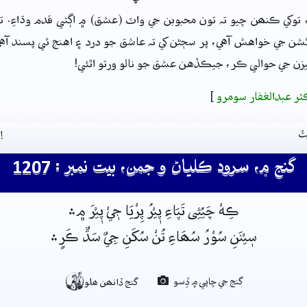
وکي ڪنھن چيو تہ تون محبوبن جي واٽ (عشق) ۾ اڳتي قدم وڌاءِ. 
ن جي خواهش آهي، پر سڄڻن کي تہ عاشق جو درد ۽ اهنج ئي پسند آهي
يزن جي حوالي ڪر، جيڪڏهن عشق جو نالو ورتو اٿئي!
ٽر عبدالغفار سومرو
]
تُ
ا
گنج ۾، سرود ڪلياڻ و جمن، بيت نمبر : 1207
ڪِهْ چَيُئِى تَپَاءِ پٖيْرُ پِرْيَا جٖيْ پٖيْرَ م﮼﮶
سٖيْنَنِ سُوْرُ سُھَاءِ تُنْ سُکَنِ جِيٌ سَڌٌ ڪَرٍ﮶

گنج جي ڇاپي ۾ ڏِسو
گنج ڏانھن ھلو