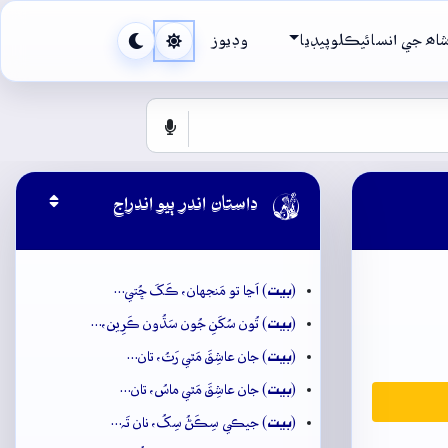
اھ جي انسائيڪلوپيڊيا
وڊيوز

داستان اندر ٻيو اندراج
بيت
(
) اَڃا تو مَنجهان، ڪَکَ ڇُتي…
بيت
(
) تُون سُکَنِ جُون سَڌُون ڪَرِين،…
بيت
(
) جان عاشِقَ مَٿي رَتُ، تان…
بيت
(
) جان عاشِقَ مَٿي ماسُ، تان…
بيت
(
) جيڪي سِڪَڻُ سِکُ، نان تَہ…