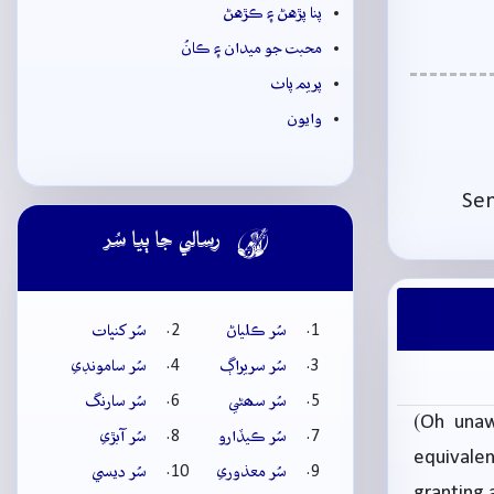
پنا پڙهڻ ۽ ڪڙهڻ
محبت جو ميدان ۽ ڪانُ
پريم پاٺ
وايون
Sen

رسالي جا ٻيا سُر
سُر ڪلياڻ
سُر کنڀات
سُر سريراڳ
سُر سامونڊي
سُر سھڻي
سُر سارنگ
(Oh unaw
سُر ڪيڏارو
سُر آبڙي
equivale
سُر معذوري
سُر ديسي
granting 