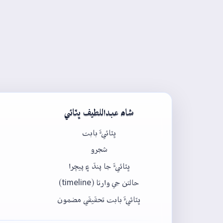
شاھ عبداللطيف ڀٽائي
ڀٽائيءَ بابت
شجرو
ڀٽائيءَ جا پنڌ ۽ پيچرا
حالتن جي وارتا (timeline)
ڀٽائيءَ بابت تحقيقي مضمون