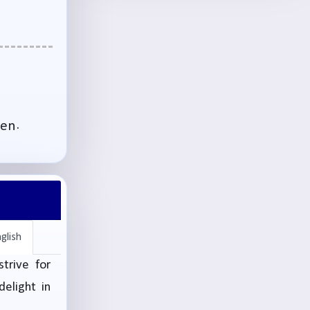
een.
glish
trive for
elight in