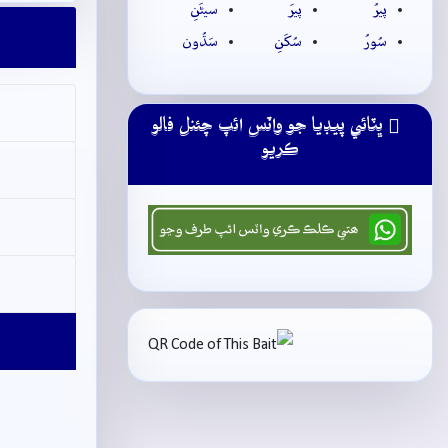
پيرُ
پيرَ
سيڻَنِ
سُورُ
سُکَنِ
سَڌُون
ڀٽائي پيڊيا جو واٽس ائپ چئنل فالو
ڪريو