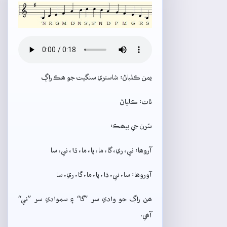
يمن ڪلياڻ: شاستري سنگيت جو ھڪ راڳ
ٺاٺ: ڪلياڻ
سُرن جي بيھڪ:
آروھا: ني، ري، گا، ما، پا، ما، ڌا، ني، سا
آوروھا: سا، ني، ڌا، پا، ما، گا، ري، سا
ھن راڳ جو وادي سر ”گا“ ۽ سموادي سر ”ني“
آھي.