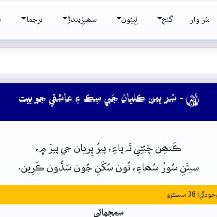
سُر وار
گنج
لِپِيُون
سھيڙِيندڙَ
ترجما
ش
- سُر يمن ڪلياڻ جَي سِڪ ۽ عاشقي جو بيت

ڪَنھِن
چَيُئِي
تَہ
پاءِ،
پيرُ
پِريان
جي
پيرَ
۾،
سيڻَنِ
سُورُ
سُھاءِ،
تُون
سُکَنِ
جُون
سَڌُون
ڪَرِين.
: 38 سيڪڙو
سمجهاڻي