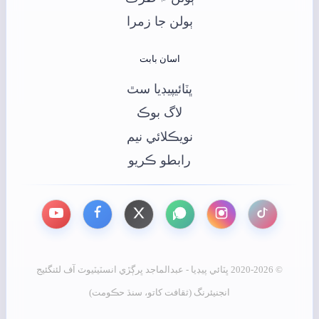
ٻولن جا زمرا
اسان بابت
ڀٽائيپيڊيا سٿ
لاگ بوڪ
نويڪلائي نيم
رابطو ڪريو
© 2020-2026 ڀٽائي پيڊيا - عبدالماجد ڀرڳڙي انسٽيٽيوٽ آف لئنگئيج
انجنيئرنگ (ثقافت کاتو، سنڌ حڪومت)