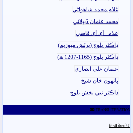
غلام محمد شاھواڻي
محمد عثمان ڏيپلائي
علامہ آءِ. آءِ. قاضي
ڊاڪٽر بلوچ (برٽش ميوزيم)
ڊاڪٽر بلوچ (1165-1207 ھ)
عثمان علي انصاري
ٻانهون خان شيخ
ڊاڪٽر نبي بخش بلوچ
TRANSLITERATION
सिन्धी देवनागिरी