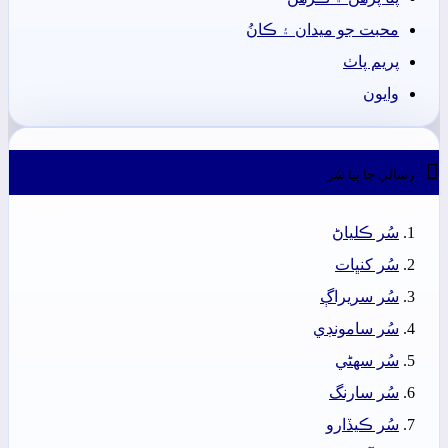
محبت جو ميدان ۽ ڪانُ
پريم پاٺ
وايون

رسالي جا ٻيا سُر
سُر ڪلياڻ
سُر کنڀات
سُر سريراڳ
سُر سامونڊي
سُر سھڻي
سُر سارنگ
سُر ڪيڏارو