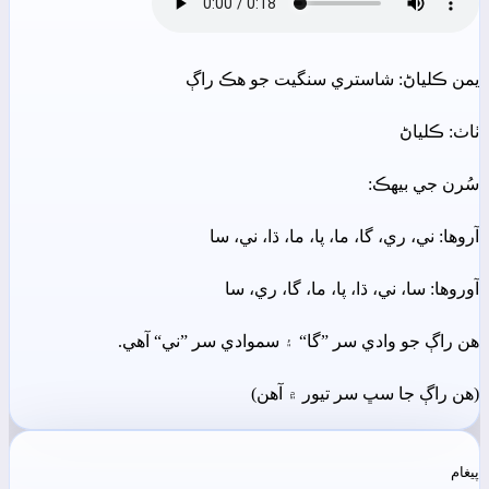
يمن ڪلياڻ: شاستري سنگيت جو ھڪ راڳ
ٺاٺ: ڪلياڻ
سُرن جي بيھڪ:
آروھا: ني، ري، گا، ما، پا، ما، ڌا، ني، سا
آوروھا: سا، ني، ڌا، پا، ما، گا، ري، سا
ھن راڳ جو وادي سر ”گا“ ۽ سموادي سر ”ني“ آھي.
(ھن راڳ جا سڀ سر تيور ۾ آھن)
پيغام