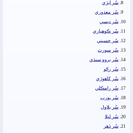
سُر آبڙي
سُر معذوري
سُر ديسي
سُر ڪوھياري
سُر حسيني
سُر سورٺ
سُر بروو سنڌي
سُر راڻو
سُر کاھوڙي
سُر رامڪلي
سُر پورب
سُر بلاول
سُر ليلا
سُر ڏھر