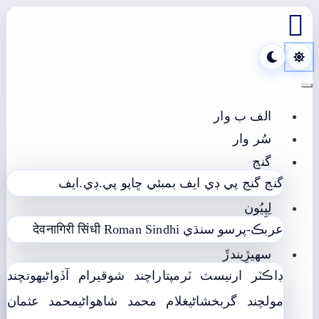

Toggle navigation
الف ب وار
سُر وار
گنج
گنج
گنج پي ڊي ايف
بمبئي ڇاپو پي.ڊي.ايف
لِپِيُون
عربڪ-پرسو سنڌي
Roman Sindhi
देवनागिरी सिंधी
سھيڙِيندڙَ
ڊاڪٽر ارنيسٽ ٽرمپ
تاراچند شوقيرام آڏواڻي
ھوتچند
مولچند گربخشاڻي
غلام محمد شاھواڻي
محمد عثمان