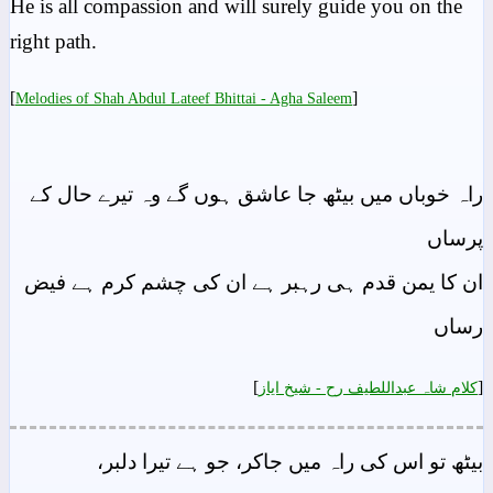
He is all compassion and will surely guide you on the
right path.
[
]
Melodies of Shah Abdul Lateef Bhittai - Agha Saleem
راہ خوباں میں بیٹھ جا عاشق ہوں گے وہ تیرے حال کے
پرساں
ان کا یمن قدم ہی رہبر ہے ان کی چشم کرم ہے فیض
رساں
]
[
کلام شاہ عبداللطیف رح - شيخ اياز
بیٹھ تو اس کی راہ میں جاکر، جو ہے تیرا دلبر،