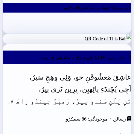
ڀٽائي پيڊيا جو واٽس ائپ چئنل فالو ڪريو

- سُر يمن ڪلياڻ جَي سِڪ ۽ عاشقي جو بيت
عاشِقَ
مَعشُوقَنِ
جو،
وَٺِي
وِھِجِ
سَيرُ،
اَچِي
پُڇَندَءِ پاڻِھيِن،
پِرِين
ڀَري
پيرُ،
تَنِ
ڀَلَنِ
سَندو
ڀيرُ، رَھبَرُ ٿِيندُءِ
راھَ
۾.
رسالن ۾ موجودگي: 86 سيڪڙو