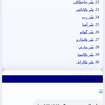
سُر جاجڪاڻي
سُر ڪاپائتي
سُر رِپ
سُر آسا
سُر گهاتو
سُر ڪيڏارو
سُر مارئي
سُر ڪاموڏ
سُر ڪارايل
ھِن سُر جي راڳ بابت