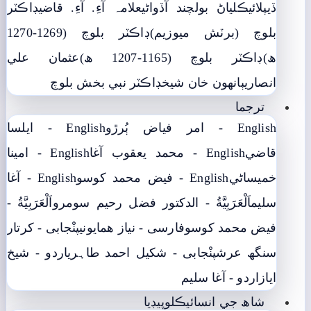
ڏيپلائي
ڪلياڻ بولچند آڏواڻي
علامہ آءِ. آءِ. قاضي
ڊاڪٽر
بلوچ (برٽش ميوزيم)
ڊاڪٽر بلوچ (1269-1270
ھ)
ڊاڪٽر بلوچ (1165-1207 ھ)
عثمان علي
انصاري
ٻانهون خان شيخ
ڊاڪٽر نبي بخش بلوچ
ترجما
English - امر فياض ٻُرڙو
English - ايلسا
قاضي
English - محمد يعقوب آغا
English - امينا
خميساڻي
English - فيض محمد کوسو
English - آغا
سليم
اَلْعَرَبِيَّةُ - الدکتور فضل رحیم سومرو
اَلْعَرَبِيَّةُ -
فيض محمد کوسو
فارسی - نياز ھمايوني
پنْجابی - کرتار
سنگھ عرش
پنْجابی - شکیل احمد طاہری
اردو - شيخ
اياز
اردو - آغا سليم
شاھ جي انسائيڪلوپيڊيا