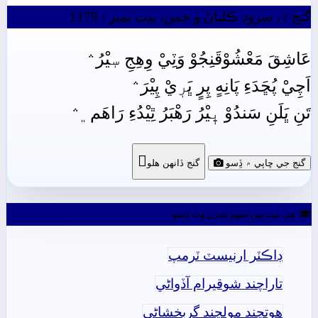
گنج ۾، سرود ڪلياڻ و جمن، بيت نمبر : 1179
عَاشِقَ مَعْشُوْقَنِجُوْ وَٽِيْ وِهِجِ سٖيْرُ﮶
اَچِيْ پُڇَدَءِ پَانِهٍ پِرٍ ڀَرٖيْ پِيْرَ﮶
تَنِ ڀَلَنِ سَندُوْ ڀٖيْرُ رَهْبَرُ ٿِيْدُءِ رَاهَم﮼﮶

گنج جي ڇاپي ۾ ڏِسو
گنج ڏانھن ھلو
ھِي بيت ٻين سھيڙيندڙن وٽ ڏِسو
ڊاڪٽر ارنيسٽ ٽرمپ
تاراچند شوقيرام آڏواڻي
ھوتچند مولچند گربخشاڻي