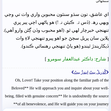
سمجهاڻي
اي عاشق، تون سڌو سنئون محبوبن واري واٽ تي وڃي
ويھي رھ. (ڏس تہ ڪيئن نہ!) هو پاڻهي اچي پير ڀري
تنھنجي خبرچار لھي ٿو. (اهو محبوب وڏن ڳڻن وارو آهي).
ڀلاين سان ڀريل سڄڻ جو اهو ڀيرو تنھنجي لاءِ واٽ
ڏيکاريندڙ ٿيندو (هو پاڻ تنھنجي رهنمائي ڪندو).
[
شارح: ڊاڪٽر عبدالغفار سومرو
]
گُذريلُ بيتُ
اِيندڙُ بيتُ
Oh, Lover! Take your position along the familiar path of the
Beloved** He will approach you and inquire about your well-
being, filled with genuine concern** He is undoubtedly the source
of all benevolence, and He will guide you on your journey**