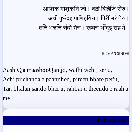
आशिक़ माशूक़नि जो। वठी विहिजि सेरु।
अची पुछंदइ पाणिहयिन। पिरीं भरे पेरु।
तनि भलनि संदो भेरु। रहबरु थींदुइ राह में॥
ROMAN SINDHI
AashiQ'a maashooQan jo, wathi wehij ser'u,
Achi puchanda'e paannhen, pireen bhare per'u,
Tan bhalan sando bher'u, rahbar'u theendu'e raah'a
me.
TRANSLATIONS