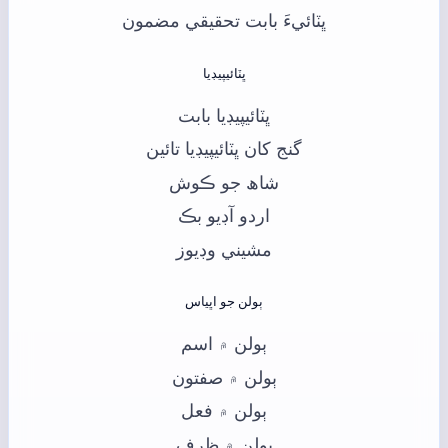
ڀٽائيءَ بابت تحقيقي مضمون
ڀٽائيپيڊيا
ڀٽائيپيڊيا بابت
گنج کان ڀٽائيپيڊيا تائين
شاھ جو ڪوش
اردو آڊيو بڪ
مشيني وڊيوز
ٻولن جو اڀياس
ٻولن ۾ اسم
ٻولن ۾ صفتون
ٻولن ۾ فعل
ٻولن ۾ ظرف