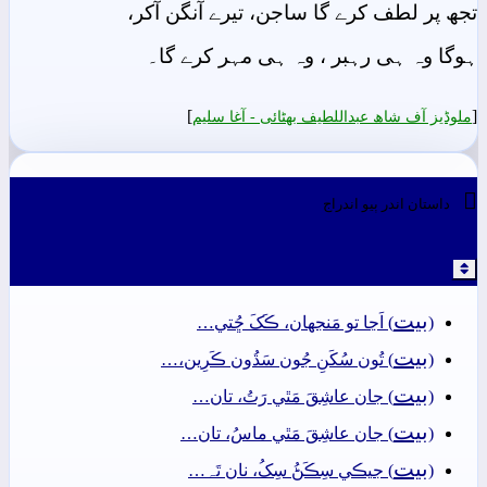
تجھ پر لطف کرے گا ساجن، تیرے آنگن آکر،
ہوگا وہ ہی رہبر ، وہ ہی مہر کرے گا۔
]
[
ملوڈیز آف شاھ عبداللطیف بھٹائی - آغا سليم

داستان اندر ٻيو اندراج
بيت
(
) اَڃا تو مَنجهان، ڪَکَ ڇُتي…
بيت
(
) تُون سُکَنِ جُون سَڌُون ڪَرِين،…
بيت
(
) جان عاشِقَ مَٿي رَتُ، تان…
بيت
(
) جان عاشِقَ مَٿي ماسُ، تان…
بيت
(
) جيڪي سِڪَڻُ سِکُ، نان تَہ…