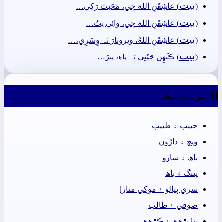
بيت
(
) عاشِقَنِ اللهَ جِي، مَحَبتَ رَکِي…
بيت
(
) عاشِقَنِ اللهَ جِي، وائِي نِتُ…
بيت
(
) عاشِقَنِ اللهُ، ويروتارَ نَہ وِسَرِي،…
بيت
(
) ڪَنھِن چَيُئِي تَہ پاءِ، پيرُ…

سُر جا ٻيا داستان
حبيب ۽ طبيب
ويڄ ۽ دارُون
باھ ۽ ساڙو
پتنگ ۽ باھ
سري پيالو ۽ موکي متارا
صوفي ۽ طالب
پنا پڙهڻ ۽ ڪڙهڻ