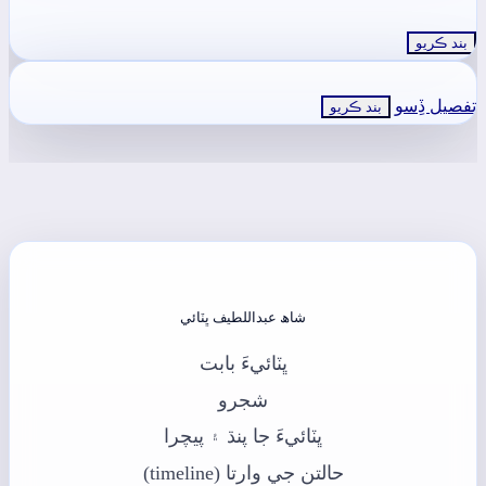
بند ڪريو
تفصيل ڏِسو
بند ڪريو
شاھ عبداللطيف ڀٽائي
ڀٽائيءَ بابت
شجرو
ڀٽائيءَ جا پنڌ ۽ پيچرا
حالتن جي وارتا (timeline)