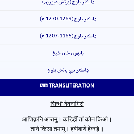
ڊاڪٽر بلوچ (برٽش ميوزيم)
ڊاڪٽر بلوچ (1269-1270 ھ)
ڊاڪٽر بلوچ (1165-1207 ھ)
ٻانهون خان شيخ
ڊاڪٽر نبي بخش بلوچ
TRANSLITERATION
सिन्धी देवनागिरी
आशिक़नि आरामु। कडि॒हीं तां कोन किओ।
ताने किआ तमामु। हबीबाणे हेकड़े॥