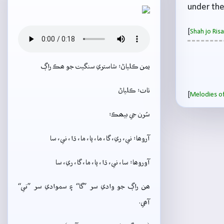
under the
[
Shah jo Ri
يمن ڪلياڻ: شاستري سنگيت جو ھڪ راڳ
ٺاٺ: ڪلياڻ
[
Melodies of
سُرن جي بيھڪ:
آروھا: ني، ري، گا، ما، پا، ما، ڌا، ني، سا
آوروھا: سا، ني، ڌا، پا، ما، گا، ري، سا
ھن راڳ جو وادي سر ”گا“ ۽ سموادي سر ”ني“
آھي.