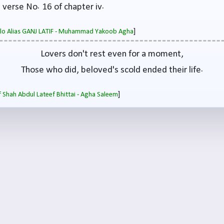
 verse No. 16 of chapter iv.
]
salo Alias GANJ LATIF - Muhammad Yakoob Agha
Lovers don't rest even for a moment,
Those who did, beloved's scold ended their life.
]
 Shah Abdul Lateef Bhittai - Agha Saleem