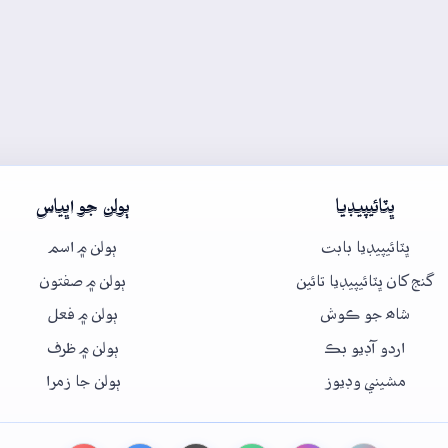
ڀٽائيپيڊيا
ٻولن جو اڀياس
ڀٽائيپيڊيا بابت
ٻولن ۾ اسم
گنج کان ڀٽائيپيڊيا تائين
ٻولن ۾ صفتون
شاھ جو ڪوش
ٻولن ۾ فعل
اردو آڊيو بڪ
ٻولن ۾ ظرف
مشيني وڊيوز
ٻولن جا زمرا