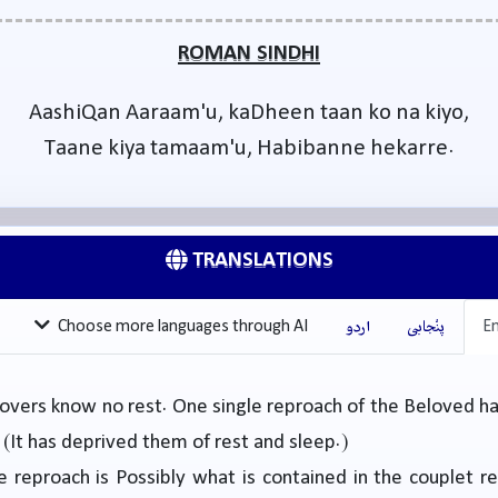
ROMAN SINDHI
AashiQan Aaraam'u, kaDheen taan ko na kiyo,
Taane kiya tamaam'u, Habibanne hekarre.
TRANSLATIONS
En
پنْجابی
اردو
Choose more languages through AI
lovers know no rest. One single reproach of the Beloved ha
 (It has deprived them of rest and sleep.)
 reproach is Possibly what is contained in the couplet 