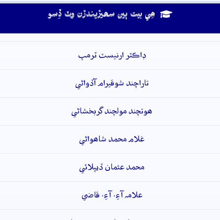
ھِي بيت ٻين سھيڙيندڙن وٽ ڏِسو
ڊاڪٽر ارنيسٽ ٽرمپ
تاراچند شوقيرام آڏواڻي
ھوتچند مولچند گربخشاڻي
غلام محمد شاھواڻي
محمد عثمان ڏيپلائي
علامہ آءِ. آءِ. قاضي