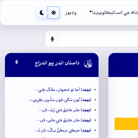
اھ جي انسائيڪلوپيڊيا
وڊيوز

داستان اندر ٻيو اندراج
بيت
(
) اَڃا تو مَنجهان، ڪَکَ ڇُتي…
بيت
(
) تُون سُکَنِ جُون سَڌُون ڪَرِين،…
بيت
(
) جان عاشِقَ مَٿي رَتُ، تان…
بيت
(
) جان عاشِقَ مَٿي ماسُ، تان…
بيت
(
) جيڪي سِڪَڻُ سِکُ، نان تَہ…