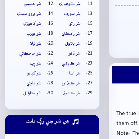
سُر ڪوھياري
سُر حسيني
سُر سورٺ
سُر بروو سنڌي
سُر راڻو
سُر کاھوڙي
سُر رامڪلي
سُر پورب
سُر بلاول
سُر ليلا
سُر ڏھر
سُر جاجڪاڻي
سُر ڪاپائتي
سُر رِپ
سُر آسا
سُر گهاتو
سُر ڪيڏارو
سُر مارئي
سُر ڪاموڏ
سُر ڪارايل
The true 
ھِن سُر جي راڳ بابت
them off.
Note: The