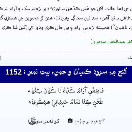
ي اها حالت آهي جو هُنن ڪڏهن بہ ٿوريءَ دير لاءِ بہ سک ۽ آرام نہ ڪي
غافل نہ ٿيا آهن، سدائين سجاڳ رهن ٿا). هنن کي محبوبن جي هڪڙي گف
ّ ناهيان؟) هميشه لاءِ بي آرام ۽ بي حال ڪري وڌو آهي (کين فنا ڪري ڇ
ٽر عبدالغفار سومرو
]
تُ
ا
گنج ۾، سرود ڪلياڻ و جمن، بيت نمبر : 1152
عَاشِقَنِ آَرَامُ ڪَڎِہْ تَا ڪُوْنَ ڪِئُوْ﮶
طَعْن﮼ ڪِئَا تَمَامُ حَبٖيْبَانٖيْ هٖيْڪَرٖيْ﮶

گنج جي ڇاپي ۾ ڏِسو
گنج ڏانھن ھلو