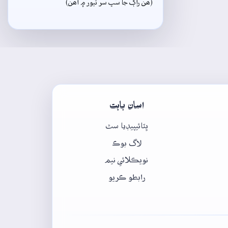
(ھن راڳ جا سڀ سر تيور ۾ آھن)
اسان بابت
ڀٽائيپيڊيا سٿ
لاگ بوڪ
نويڪلائي نيم
رابطو ڪريو