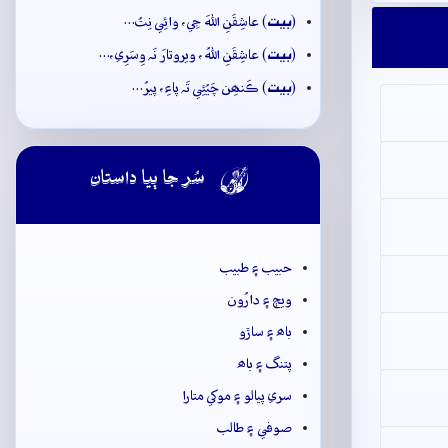
بيت
(
) عاشِقَنِ اللهَ جِي، وائِي نِتُ…
بيت
(
) عاشِقَنِ اللهُ، ويروتارَ نَہ وِسَرِي،…
بيت
(
) ڪَنھِن چَيُئِي تَہ پاءِ، پيرُ…

سُر جا ٻيا داستان
حبيب ۽ طبيب
ويڄ ۽ دارُون
باھ ۽ ساڙو
پتنگ ۽ باھ
سري پيالو ۽ موکي متارا
صوفي ۽ طالب