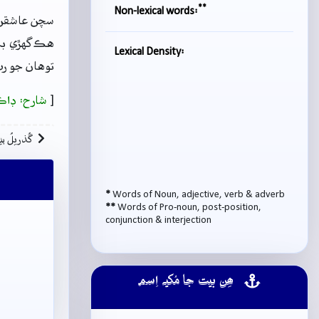
**
Non-lexical words:
سچن عاشقن ج
هڪ گهڙي بہ 
Lexical Density:
توهان جو رب
[
شارح: ڊاڪ
گُذريلُ بي
*
Words of Noun, adjective, verb & adverb
**
Words of Pro-noun, post-position,
conjunction & interjection
ھِن بيت جا مُکيہ اِسم