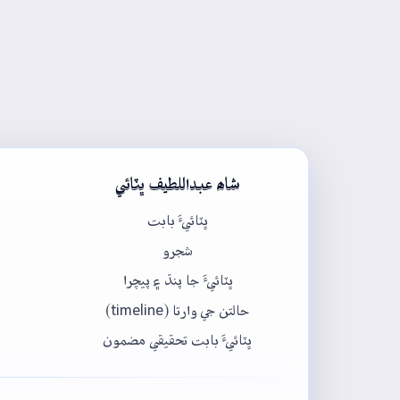
شاھ عبداللطيف ڀٽائي
ڀٽائيءَ بابت
شجرو
ڀٽائيءَ جا پنڌ ۽ پيچرا
حالتن جي وارتا (timeline)
ڀٽائيءَ بابت تحقيقي مضمون