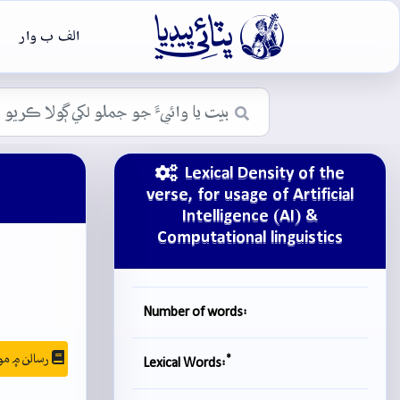

الف ب وار
Lexical Density of the
verse, for usage of Artificial
Intelligence (AI) &
Computational linguistics
Number of words:
رسالن ۾ موجودگي
*
Lexical Words: