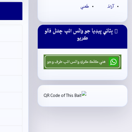
آرامُ
طَعني
ڀٽائي پيڊيا جو واٽس ائپ چئنل فالو
ڪريو