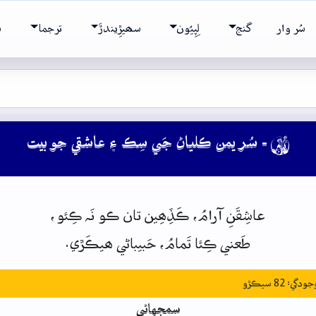
سُر وار
گنج
لِپِيُون
سھيڙِيندڙَ
ترجما
ش
- سُر يمن ڪلياڻ جَي سِڪ ۽ عاشقي جو بيت

عاشِقَنِ
آرامُ،
ڪَڏِھِين
تان
ڪو
نَہ
ڪِئو،
طَعني
ڪِئا
تَمامُ،
حَبيباڻي
ھيڪَڙي.
: 82 سيڪڙو
سمجهاڻي