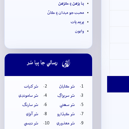
پنا پڙهڻ ۽ ڪڙهڻ
محبت جو ميدان ۽ ڪانُ
پريم پاٺ
وايون

رسالي جا ٻيا سُر
سُر ڪلياڻ
سُر کنڀات
سُر سريراڳ
سُر سامونڊي
سُر سھڻي
سُر سارنگ
سُر ڪيڏارو
سُر آبڙي
سُر معذوري
سُر ديسي