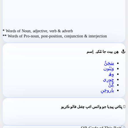
*
Words of Noun, adjective, verb & adverb
**
Words of Pro-noun, post-position, conjunction & interjection
ھِن بيت جا مُکيہ اِسم
سَڄَڻُ
وَٽِيُون
وِھَ
ڇورِي
ڳُڻُ
ٻاروچَنِ
ڀٽائي پيڊيا جو واٽس ائپ چئنل فالو ڪريو