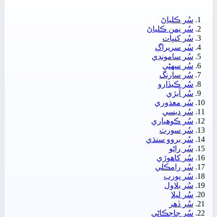
سُر ڪلياڻ
سُر يمن ڪلياڻ
سُر کنڀات
سُر سريراڳ
سُر سامونڊي
سُر سھڻي
سُر سارنگ
سُر ڪيڏارو
سُر آبڙي
سُر معذوري
سُر ديسي
سُر ڪوھياري
سُر سورٺ
سُر بروو سنڌي
سُر راڻو
سُر کاھوڙي
سُر رامڪلي
سُر پورب
سُر بلاول
سُر ليلا
سُر ڏھر
سُر جاجڪاڻي