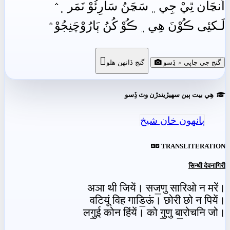
اَنڃَان ٿِيْ جِي﮼ سَڃَنُ سَارِئُوْ نَمَر﮼﮶
لَـکئِى ڪُوْنَ هِي﮼ ڪُوْ کُنُ ٻَارُوْچَنِجُوْ﮶

گنج جي ڇاپي ۾ ڏِسو
گنج ڏانھن ھلو
ھِي بيت ٻين سھيڙيندڙن وٽ ڏِسو
ٻانهون خان شيخ
TRANSLITERATION
सिन्धी देवनागिरी
अञा थी जियें। सज॒णु सारिओ न मरें।
वटियूं विह गाडि॒ऊं। छोरी छो न पियें।
लगु॒ई कोन हिंयें। को गु॒णु बा॒रोचनि जो।