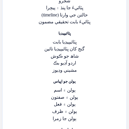
شجرو
ڀٽائيءَ جا پنڌ ۽ پيچرا
حالتن جي وارتا (timeline)
ڀٽائيءَ بابت تحقيقي مضمون
ڀٽائيپيڊيا
ڀٽائيپيڊيا بابت
گنج کان ڀٽائيپيڊيا تائين
شاھ جو ڪوش
اردو آڊيو بڪ
مشيني وڊيوز
ٻولن جو اڀياس
ٻولن ۾ اسم
ٻولن ۾ صفتون
ٻولن ۾ فعل
ٻولن ۾ ظرف
ٻولن جا زمرا