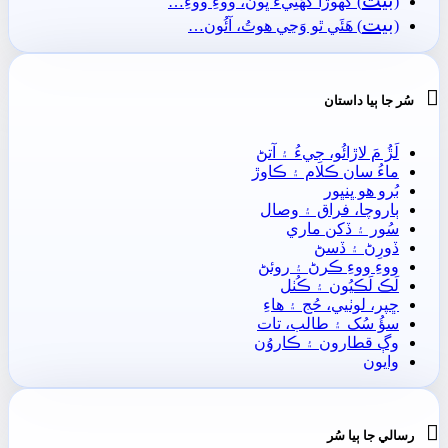
(
) گهوڙا گهَڻِيءَ ڀُون، ووءِ ووءِ…
بيت
(
) ھَئَي ٿو وَڃي ھوتُ، آئُون…

سُر جا ٻيا داستان
لَڙُ مَ لاڙائُو، جِيءُ ۽ آتڻ
ماءُ سان ڪلام ۽ ڪاوڙ
بُرو ھو ڀنڀور
ٻاروچا، فراق ۽ وصال
سُور ۽ ڏکن ماري
ڏورِڻ ۽ ڏسڻ
ووءِ ووءِ ڪرڻ ۽ روئڻ
لَڪ لَڪيُون ۽ ڪُٺل
ڇپر، لوٺيي، حُج ۽ ھاءِ
سؤُ سُک ۽ طالب، تات
وڳ قطارون ۽ ڪاروُن
وايون

رسالي جا ٻيا سُر