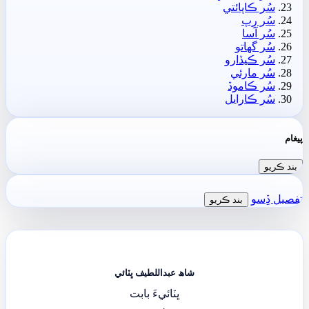
سُر ڪاپائتي
سُر رِپ
سُر آسا
سُر گهاتو
سُر ڪيڏارو
سُر مارئي
سُر ڪاموڏ
سُر ڪارايل
پيغام
بند ڪريو
تفصيل ڏِسو
بند ڪريو
شاھ عبداللطيف ڀٽائي
ڀٽائيءَ بابت