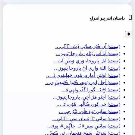

داستان اندر ٻيو اندراج
بيت
(
) آن ڪي ساٿِي ڏِٺَ، جٖي…
بيت
(
) آيا آسَ ٿِئامِ، ٻاروچا ڀَنڀورَ…
بيت
(
) آيَلِ ٻاروچا، وَرِي وَطَنِ آيا،…
بيت
(
) اللهَ واري آڻِ ٻاروچا ڀَنڀورَ…
بيت
(
) اوٺِيَنِ اُمارو، مُون جَهلِيندي نَہ…
بيت
(
) اَڃا راتِ رَتومِ، ڪوڏِ ڪوھِيارِي…
بيت
(
) اَڄُ نَہ گورا گَڏَ، وِلِهِيءَ…
بيت
(
) اَچِئو مَرُ اَچَنِ، ٻاروچا ڀَنڀورَ…
بيت
(
) جَي تُون ڪالَهہ مُئِي، تَہ…
بيت
(
) ساٿِي توءِ ھَلَنِ، پَٿَرُ جي…
بيت
(
) ساٿِي نَہ پَسان سي، جٖي…
بيت
(
) ساٿِيَنِ سِينءَ نَہ جاڳِينءَ، پوءِ…
بيت
(
) سَرَتِيُنِ سَھِجَ مَنجهان، ٿِي ڪوڏِ…