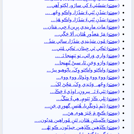
بيت
(
) سَسُئِيءَ کي ساڙو، لِکِئو آھي…
بيت
(
) سَڏَنِ پُٺِيءَ سَڏَڙا، واڪو وِجُهہ…
بيت
(
) سَڏَنِ پُٺِيءَ سَڏَڙا، واڪو ھَڏِ…
بيت
(
) ماٺِ مارِيندِي پِرِينءَ جِي، مَتان…
بيت
(
) مَرُ مَعذُورِ ھُئان، اَلا چَڱِي…
بيت
(
) مُون سَڏِيندِي سَڏَڙا، ساٿِي سَڏَ…
بيت
(
) نَڪِي ٿِي جِيئان، نَڪِي مُئِي…
بيت
(
) واري وَرائي، تو پَنھِنجا نَہ…
بيت
(
) وارَو وَڃَنِ ٿا، سيڻَ تُنھِنجا…
بيت
(
) واڪِئو واڪِئو وِکَ، پاٻُوھِيو پيرُ…
بيت
(
) ووءِ ووءِ وِڏوڻا، ووءِ ووءِ…
بيت
(
) وِجُهہ وَڌَندِي وِکَ، مَڇُڻ لِکَ…
بيت
(
) پَٽِيءَ نَہ پيرونِ، اوڏِيءَ ڇَڪَ…
بيت
(
) ڀَلِي ڪَرَ ٿِئومِ، ھِيءُ سَڱُ…
بيت
(
) ڏِٺَمِ ڏونگَرِيا، ھُيَسِ گهورِي جَنِ…
بيت
(
) ڪيچِ مَ خَبَرَ ھوءِ، ھِنَ…
بيت
(
) ڪَمِيڻِيَنِ ھَٿان، ٿِيَنِ مُوراھِين مَدِيُون،…
بيت
(
) ڪَڏِھِين ڪَڏِھِين جيڏِيُون، ڪو پَھُ…
بيت