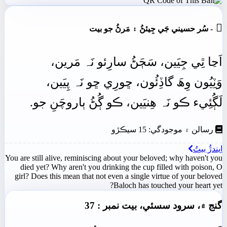

- سُر حسيني جَي جِيئڻُ ۽ مَرڻُ جو بيت
اَڃا
ٿِي
جِيَين،
سَڄَڻُ
سارِئو
نَہ
مَرين،
وَٽِيُون
وِھَ
گاڏِئُون،
ڇورِي
ڇو
نَہ
پِيَين،
لَڳُئِيء
ڪو
نَہ
ھِنيَين،
ڪو
ڳُڻُ
ٻاروچَنِ
جو.
رسالن ۾ موجودگي: 15 سيڪڙو
اِيندڙُ بيتُ
You are still alive, reminiscing about your beloved; why haven't you
died yet? Why aren't you drinking the cup filled with poison, O
girl? Does this mean that not even a single virtue of your beloved
Baloch has touched your heart yet?
گنج ۾، سرود سسئي، بيت نمبر : 37