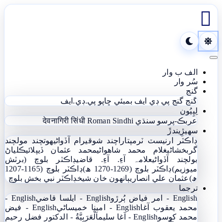

Toggle navigation
الف ب وار
سُر وار
گنج
گنج
گنج پي ڊي ايف
بمبئي ڇاپو پي.ڊي.ايف
لِپِيُون
عربڪ-پرسو سنڌي
Roman Sindhi
देवनागिरी सिंधी
سھيڙِيندڙَ
ڊاڪٽر ارنيسٽ ٽرمپ
تاراچند شوقيرام آڏواڻي
ھوتچند مولچند
گربخشاڻي
غلام محمد شاھواڻي
محمد عثمان ڏيپلائي
ڪلياڻ
بولچند آڏواڻي
علامہ آءِ. آءِ. قاضي
ڊاڪٽر بلوچ (برٽش
ميوزيم)
ڊاڪٽر بلوچ (1269-1270 ھ)
ڊاڪٽر بلوچ (1165-1207
ھ)
عثمان علي انصاري
ٻانهون خان شيخ
ڊاڪٽر نبي بخش بلوچ
ترجما
English - امر فياض ٻُرڙو
English - ايلسا قاضي
English -
محمد يعقوب آغا
English - امينا خميساڻي
English - فيض
محمد کوسو
English - آغا سليم
اَلْعَرَبِيَّةُ - الدکتور فضل رحیم