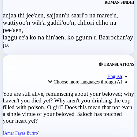
ROMAN SINDHI
anjaa thi jee'aen, sajjann'u saari'o na maree'n,
wattiyoo'n wih'a gaddi'oo'n, chhori chho na
pee'aen,
laggu'ee'a ko na hin'aen, ko ggunn'u Baarochan'ay
jo.
TRANSLATIONS
English
Choose more languages through AI
You are still alive, reminiscing about your beloved; why
haven't you died yet? Why aren't you drinking the cup
filled with poison, O girl? Does this mean that not even
a single virtue of your beloved Baloch has touched
your heart yet?
[
]
Amar Fayaz Buriro