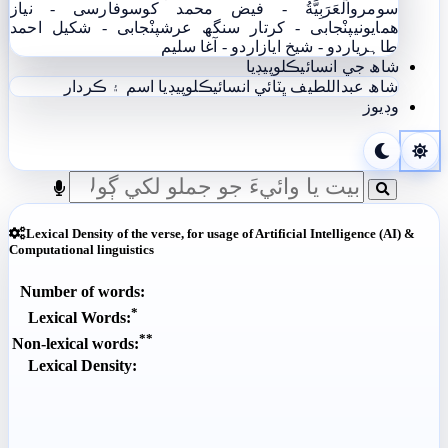
سومرو
اَلْعَرَبِيَّةُ - فيض محمد کوسو
فارسی - نياز
ھمايوني
پنْجابی - کرتار سنگھ عرش
پنْجابی - شکیل احمد
طاہری
اردو - شيخ اياز
اردو - آغا سليم
شاھ جي انسائيڪلوپيڊيا
شاھ عبداللطيف ڀٽائي انسائيڪلوپيڊيا
اسم ۽ ڪردار
وڊيوز
Lexical Density of the verse, for usage of Artificial Intelligence (AI) &
Computational linguistics
Number of words:
*
Lexical Words:
**
Non-lexical words:
Lexical Density: