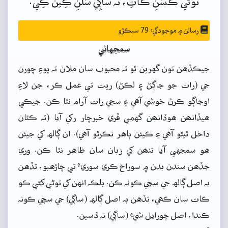
توڻي
ڪُسَنِ ڪاتِ،
تَہ
ساڳِي
سَلَنِ
ڪِينَ
ڪِي.
رسالن ۾ موجودگي: 79 سيڪڙو
سمجهاڻي
جيڪڏهن تون گهرين ٿو تہ محبوب سان ملان تہ پوءِ چورن
جي (رات جو جاڳڻ ۽ لڪڻ) ريت تي عمل ڪر، جن لاءِ
اوجاڳو ڪرڻ خوشي آهي ۽ سڄي رات آرام نٿا ڪن. جيڪي
هيڏانھن هوڏانھن گهمي ڦري خبرچار رکي آيا (تہ ڪٿان
داخل ٿيڻو آهي ۽ ڪيئن ٻاهر نڪرڻو آهي). ان ڳالهہ کي جيئن
هو سمجهي آيا تنھن کي زبان سان ظاهر نٿا ڪن. وري
جڏهن سندن بدن ۾ سوراخ ڪري سوريءَ تي چاڙهبو، تڏهن
بہ اصل ڳالهہ جي سچي ڪونہ ڪن. بلڪہ انهن کي توڻي کڻي ڪو
ڪات سان ڪھي، تڏهن بہ اصل ڳالهہ (ساڳي) جي سچي ڪونہ
ڪندا، اصل چورايل شيءِ (ساڳي) نہ ڏسين.