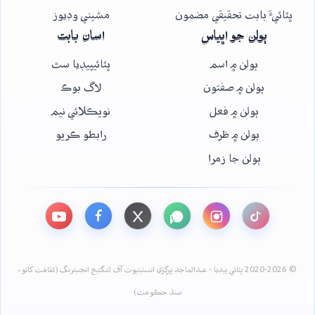
ڀٽائيءَ بابت تحقيقي مضمون
مشيني وڊيوز
ٻولن جو اڀياس
اسان بابت
ٻولن ۾ اسم
ڀٽائيپيڊيا سٿ
ٻولن ۾ صفتون
لاگ بوڪ
ٻولن ۾ فعل
نويڪلائي نيم
ٻولن ۾ ظرف
رابطو ڪريو
ٻولن جا زمرا
© 2020-2026 ڀٽائي پيڊيا - عبدالماجد ڀرڳڙي انسٽيٽيوٽ آف لئنگئيج انجنيئرنگ (ثقافت کاتو،
سنڌ حڪومت)