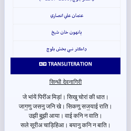
عثمان علي انصاري
ٻانهون خان شيخ
ڊاڪٽر نبي بخش بلوچ
TRANSLITERATION
सिन्धी देवनागिरी
जे भांयें पिरींअ मिड़ां। सिखु चोरां की धात।
जाग॒णु जसनु जनि खे। सिकणु सज॒याई राति।
उझी बु॒झी आया। वाई कनि न वाति।
सले सूरीअ चाड़िहिआ। बयानु कनि न बाति।