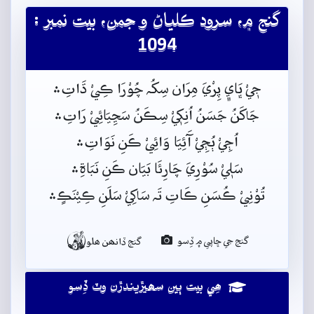
گنج ۾، سرود ڪلياڻ و جمن، بيت نمبر :
1094
جٖيْ ڀَاي﮼ پِرْيَ مِرَان سِکُہ چُوْرَا ڪِيْ ڌَاتِ﮶
جَاکَنُ جَسَنُ اُنِکٖيْ سِڪَنُ سَڃِيَائِيْ رَاتِ﮶
اُڄِيْ ٻُڄِيْ آَئِيَا وَائِيْ ڪَنِ نَوَاتِ﮶
سَلٖيْ سُوْرِيَ چَارِئَا بَيَان ڪَنِ نَبَاةِ﮶
تُوْنِيْ ڪُسَنِ ڪَاتِ تَہ سَاکِيْ سَلَنِ ڪِيْنَڪٍ﮶

گنج جي ڇاپي ۾ ڏِسو
گنج ڏانھن ھلو
ھِي بيت ٻين سھيڙيندڙن وٽ ڏِسو