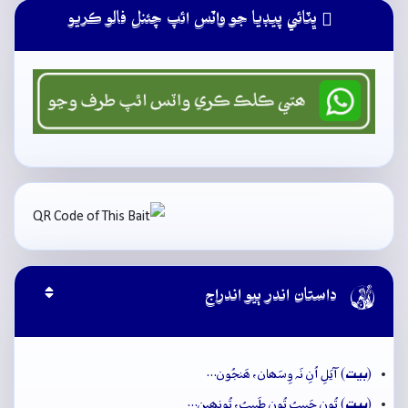
ڀٽائي پيڊيا جو واٽس ائپ چئنل فالو ڪريو

داستان اندر ٻيو اندراج
بيت
(
) آيَلِ اُنِ نَہ وِسَھان، ھَنجُون…
بيت
(
) تُون حَبِيبُ تُون طَبِيبُ، تُونھِين…