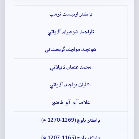
ڊاڪٽر ارنيسٽ ٽرمپ
تاراچند شوقيرام آڏواڻي
ھوتچند مولچند گربخشاڻي
محمد عثمان ڏيپلائي
ڪلياڻ بولچند آڏواڻي
علامہ آءِ. آءِ. قاضي
ڊاڪٽر بلوچ (1269-1270 ھ)
ڊاڪٽر بلوچ (1165-1207 ھ)