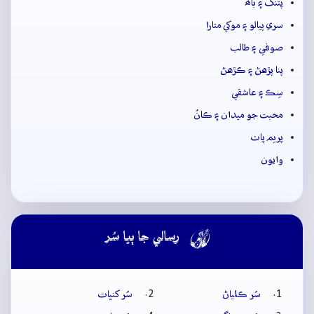
پتنگ ۽ باھ
سري پيالو ۽ موکي متارا
صوفي ۽ طالب
پنا پڙهڻ ۽ ڪڙهڻ
سِڪ ۽ عاشقي
محبت جو ميدان ۽ ڪانُ
پريم پاٺ
وايون

رسالي جا ٻيا سُر
سُر ڪلياڻ
سُر کنڀات