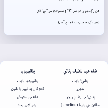
ھن راڳ جو وادي سر ”گا“ ۽ سموادي سر ”ني“ آھي.
(ھن راڳ جا سڀ سر تيور ۾ آھن)
شاھ عبداللطيف ڀٽائي
ڀٽائيپيڊيا
ڀٽائيءَ بابت
ڀٽائيپيڊيا بابت
شجرو
گنج کان ڀٽائيپيڊيا تائين
ڀٽائيءَ جا پنڌ ۽ پيچرا
شاھ جو ڪوش
حالتن جي وارتا (timeline)
اردو آڊيو بڪ