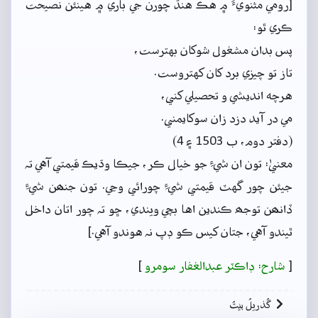
[رومي مثنويءَ ۾ هڪ هنڌ چورن جي باري ۾ هينئن نصيحت
ڪري ٿو:
پس بدان مشغول شوکان بهترست،
تاز تو چيزي برد کان کهتروست.
هرچه انديشي و تحصيلي کني،
مي در آيد دزد زان سوکايمني.
(دفتر دوم، ب 1503 ۽ 4)
معنيٰ: تون ان شيءِ جو خيال ڪر، جيڪا وڌيڪ قيمتي آهي تہ
جيئن چور گهٽ قيمتي شيءِ چورائي وڃي. تون جنھن شيءِ
ڏانھن توجھ ڪندين اها بچي ويندي، ڇو تہ چور اتان داخل
ٿيندو آهي، جتان کيس ڪو ڊپ نہ هوندو آهي.]
[
شارح: ڊاڪٽر عبدالغفار سومرو
]
گُذريلُ بيتُ