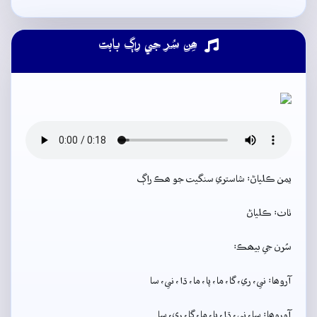
ھِن سُر جي راڳ بابت
يمن ڪلياڻ: شاستري سنگيت جو ھڪ راڳ
ٺاٺ: ڪلياڻ
سُرن جي بيھڪ:
آروھا: ني، ري، گا، ما، پا، ما، ڌا، ني، سا
آوروھا: سا، ني، ڌا، پا، ما، گا، ري، سا