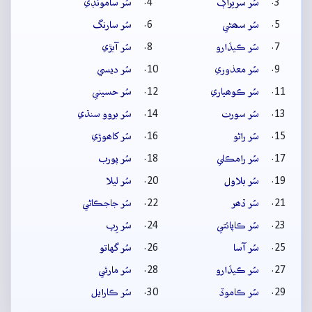
سُر سريراڳ
سُر سامونڊي
سُر سھڻي
سُر سارنگ
سُر ڪيڏارو
سُر آبڙي
سُر معذوري
سُر ديسي
سُر ڪوھياري
سُر حسيني
سُر سورٺ
سُر بروو سنڌي
سُر راڻو
سُر کاھوڙي
سُر رامڪلي
سُر پورب
سُر بلاول
سُر ليلا
سُر ڏھر
سُر جاجڪاڻي
سُر ڪاپائتي
سُر رِپ
سُر آسا
سُر گهاتو
سُر ڪيڏارو
سُر مارئي
سُر ڪاموڏ
سُر ڪارايل