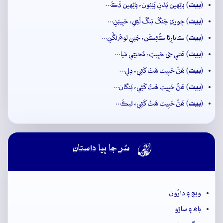
بيت
(
) پاڻِهين ٻَڌنِ پَٽِيُون، پاڻِهين ڌَڪَ…
بيت
(
) چوري چَنگُ ٻَنگُ لَھِي، حَبِيبَنِ…
بيت
(
) ڪانارِئا ڪُڻِڪَن، جَنِي لوھُ لِڱَنِ…
بيت
(
) ھَڻي جَي حَبِيبُ، مُحبَتِي مَيا…
بيت
(
) ھَڻُ حَبِيبَ ھَٿَ کَڻِي، دِلِ…
بيت
(
) ھَڻُ حَبِيبَ ھَٿُ کَڻِي، ٻَنگان…
بيت
(
) ھَڻُ حَبِيبَ ھَٿُ کَڻِي، ٿيڪَ…

سُر جا ٻيا داستان
ويڄ ۽ دارُون
باھ ۽ ساڙو