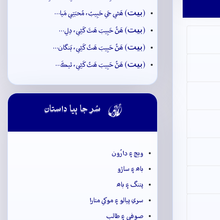
بيت
(
) ھَڻي جَي حَبِيبُ، مُحبَتِي مَيا…
بيت
(
) ھَڻُ حَبِيبَ ھَٿَ کَڻِي، دِلِ…
بيت
(
) ھَڻُ حَبِيبَ ھَٿُ کَڻِي، ٻَنگان…
بيت
(
) ھَڻُ حَبِيبَ ھَٿُ کَڻِي، ٿيڪَ…

سُر جا ٻيا داستان
ويڄ ۽ دارُون
باھ ۽ ساڙو
پتنگ ۽ باھ
سري پيالو ۽ موکي متارا
صوفي ۽ طالب