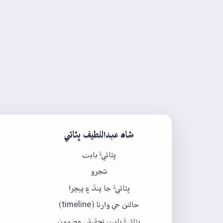
شاھ عبداللطيف ڀٽائي
ڀٽائيءَ بابت
شجرو
ڀٽائيءَ جا پنڌ ۽ پيچرا
حالتن جي وارتا (timeline)
ڀٽائيءَ بابت تحقيقي مضمون