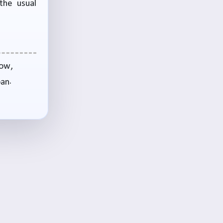
the usual
row,
oan.