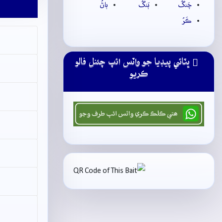
چَنگُ
ٻَنگُ
ٻاڻُ
ڪَرُ
ڀٽائي پيڊيا جو واٽس ائپ چئنل فالو
ڪريو