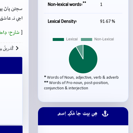
**
Non-lexical words:
1
سڄڻن پاڻ پو
اچي تہ عاشق
Lexical Density:
91.67 %
[
شارح: ڊاڪ
گُذريلُ بي
*
Words of Noun, adjective, verb & adverb
**
Words of Pro-noun, post-position,
conjunction & interjection
ھِن بيت جا مُکيہ اِسم