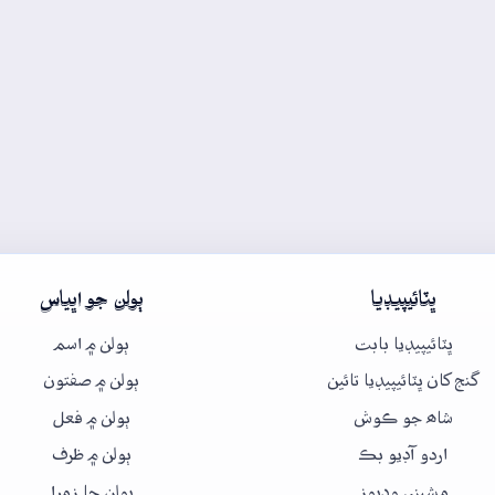
ڀٽائيپيڊيا
ٻولن جو اڀياس
ڀٽائيپيڊيا بابت
ٻولن ۾ اسم
گنج کان ڀٽائيپيڊيا تائين
ٻولن ۾ صفتون
شاھ جو ڪوش
ٻولن ۾ فعل
اردو آڊيو بڪ
ٻولن ۾ ظرف
مشيني وڊيوز
ٻولن جا زمرا