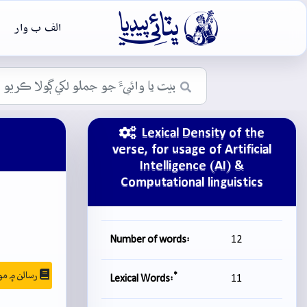

الف ب وار
Lexical Density of the
verse, for usage of Artificial
Intelligence (AI) &
Computational linguistics
Number of words:
12
رسالن ۾ موجودگي
*
Lexical Words:
11