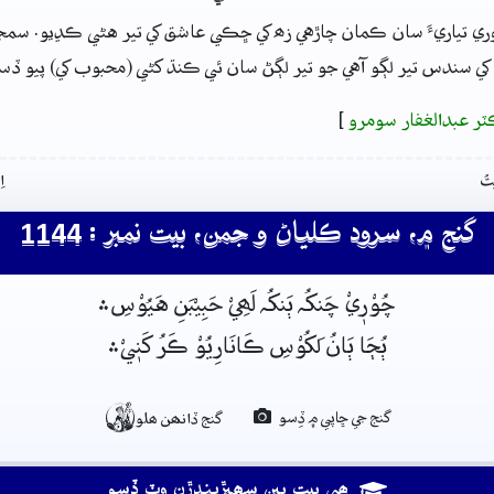
ري تياريءَ سان ڪمان چاڙهي زھ کي ڇڪي عاشق کي تير هڻي ڪڍيو. سمجهہ
 کي سندس تير لڳو آهي جو تير لڳڻ سان ئي ڪنڌ کڻي (محبوب کي) پيو ڏس
ٽر عبدالغفار سومرو
]
تُ
ا
گنج ۾، سرود ڪلياڻ و جمن، بيت نمبر : 1144
چُوْرٖيْ چَنکُہ ٻَنکُہ لَھِيْ حَبِيْبَنِ هَيُوْسِ﮶
ٻُڄَا ٻَانُ لَکُوْسِ ڪَانَارِيُوْ ڪَرُ کَنٖيْ﮶

گنج جي ڇاپي ۾ ڏِسو
گنج ڏانھن ھلو
ھِي بيت ٻين سھيڙيندڙن وٽ ڏِسو