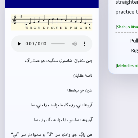
straight
practice 
[
Shah jo Ri
Pul
Rig
يمن ڪلياڻ: شاستري سنگيت جو ھڪ راڳ
[
Melodies of
ٺاٺ: ڪلياڻ
سُرن جي بيھڪ:
آروھا: ني، ري، گا، ما، پا، ما، ڌا، ني، سا
آوروھا: سا، ني، ڌا، پا، ما، گا، ري، سا
ھن راڳ جو وادي سر ”گا“ ۽ سموادي سر ”ني“