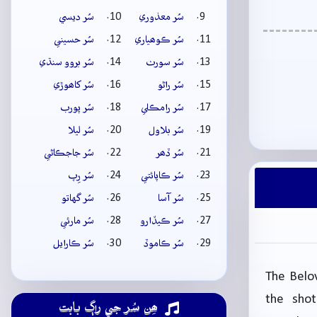
سُر معذوري
سُر ديسي
سُر ڪوھياري
سُر حسيني
سُر سورٺ
سُر بروو سنڌي
سُر راڻو
سُر کاھوڙي
سُر رامڪلي
سُر پورب
سُر بلاول
سُر ليلا
سُر ڏھر
سُر جاجڪاڻي
سُر ڪاپائتي
سُر رِپ
سُر آسا
سُر گهاتو
سُر ڪيڏارو
سُر مارئي
سُر ڪاموڏ
سُر ڪارايل
The Belov
the sho
ھِن سُر جي راڳ بابت