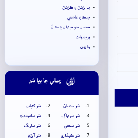
پنا پڙهڻ ۽ ڪڙهڻ
سِڪ ۽ عاشقي
محبت جو ميدان ۽ ڪانُ
پريم پاٺ
وايون

رسالي جا ٻيا سُر
سُر ڪلياڻ
سُر کنڀات
سُر سريراڳ
سُر سامونڊي
سُر سھڻي
سُر سارنگ
سُر ڪيڏارو
سُر آبڙي