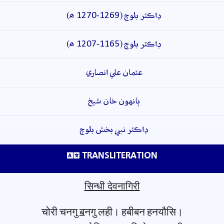
ڊاڪٽر بلوچ (1269-1270 ھ)
ڊاڪٽر بلوچ (1165-1207 ھ)
عثمان علي انصاري
ٻانهون خان شيخ
ڊاڪٽر نبي بخش بلوچ
TRANSLITERATION
सिन्धी देवनागिरी
चोरी चनगु ॿनगु लही। हबीबन हनयौसि।