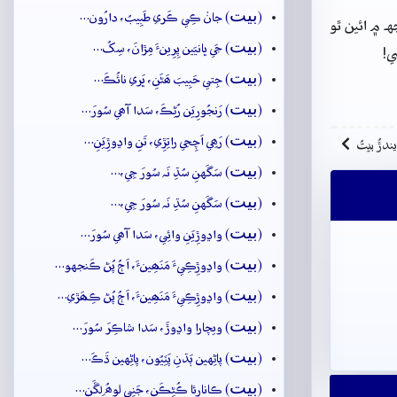
بيت
(
) جانۡ ڪِي ڪَري طَبِيبُ، دارُون…
 ۾ ائين ٿو
بيت
(
) جَي ڀانيَين پِرِينءَ مِڙانَ، سِکُ…
ي!
بيت
(
) جِتي حَبِيبَ ھَڻَنِ، ڀَري نائُڪَ…
بيت
(
) رَنجُورِيَن رُڻِڪَ، سَدا آھي سُورَ…
بيت
(
) رَھِي اَچِجي راتِڙِي، تَنِ واڍوڙِيَنِ…
ِيندڙُ بيتُ
بيت
(
) سَگَهنِ سُڌِ نَہ سُورَ جِي،…
بيت
(
) سَگَهنِ سُڌِ نَہ سُورَ جِي،…
بيت
(
) واڍوڙِيَنِ وائِي، سَدا آھي سُورَ…
بيت
(
) واڍوڙِڪِيءَ مَنَھِينءَ، اَڄُ پُڻ ڪَنجهو…
بيت
(
) واڍوڙِڪِيءَ مَنَھِينءَ، اَڄُ پُڻ ڪِھَڙي…
بيت
(
) ويچارا واڍوڙَ، سَدا شاڪِرَ سُورَ…
بيت
(
) پاڻِهين ٻَڌنِ پَٽِيُون، پاڻِهين ڌَڪَ…
بيت
(
) ڪانارِئا ڪُڻِڪَن، جَنِي لوھُ لِڱَنِ…