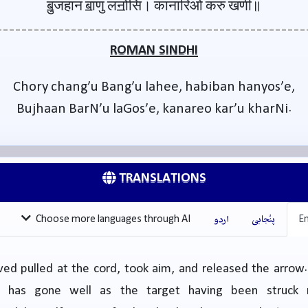
ॿुजहान ॿाणु लॻोसि। कानारिओ करु खणी॥
ROMAN SINDHI
Chory chang’u Bang’u lahee, habiban hanyos’e,
Bujhaan BarN’u laGos’e, kanareo kar’u kharNi.
TRANSLATIONS
En
پنْجابی
اردو
Choose more languages through AI
ed pulled at the cord, took aim, and released the arrow.
t has gone well as the target having been struck r