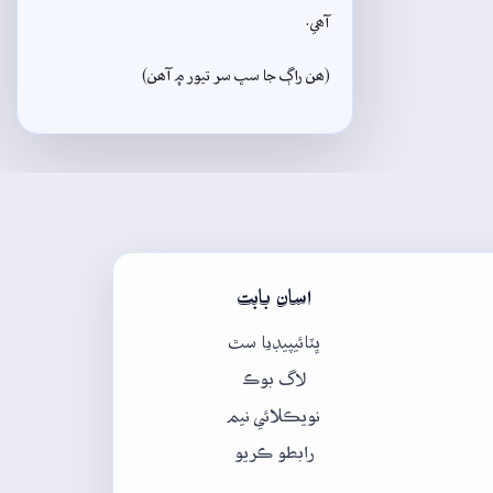
آھي.
(ھن راڳ جا سڀ سر تيور ۾ آھن)
اسان بابت
ڀٽائيپيڊيا سٿ
لاگ بوڪ
نويڪلائي نيم
رابطو ڪريو