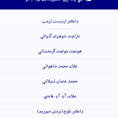
ڊاڪٽر ارنيسٽ ٽرمپ
تاراچند شوقيرام آڏواڻي
ھوتچند مولچند گربخشاڻي
غلام محمد شاھواڻي
محمد عثمان ڏيپلائي
علامہ آءِ. آءِ. قاضي
ڊاڪٽر بلوچ (برٽش ميوزيم)