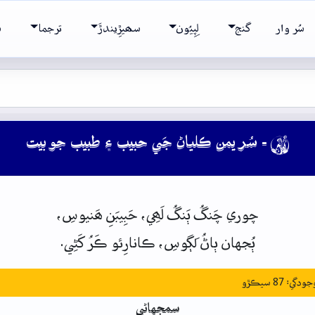
سُر وار
گنج
لِپِيُون
سھيڙِيندڙَ
ترجما
ش
- سُر يمن ڪلياڻ جَي حبيب ۽ طبيب جو بيت

چوري
چَنگُ
ٻَنگُ
لَھِي،
حَبِيبَنِ
ھَنيوسِ،
ٻُجهان
ٻاڻُ
لَڳوسِ،
ڪانارِئو
ڪَرُ
کَڻِي.
: 87 سيڪڙو
سمجهاڻي