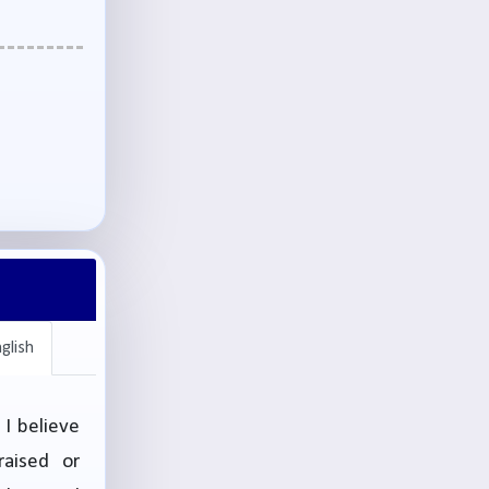
glish
 I believe
aised or