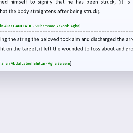
ened himself to signify that he has been struck, (it is 
that the body straightens after being struck).
]
salo Alias GANJ LATIF - Muhammad Yakoob Agha
ling the string the beloved took aim and discharged the ar
ht on the target, it left the wounded to toss about and gr
]
 Shah Abdul Lateef Bhittai - Agha Saleem