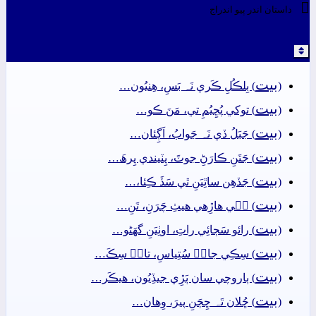

داستان اندر ٻيو اندراج
بيت
(
) بِلڪُلِ ڪَري نَہ بَسِ، ھِنيُون…
بيت
(
) توکي پُڇِيُمِ تي، مَنَ ڪو…
بيت
(
) جَبَلُ ڏي نَہ جَوابُ، اَڳِئان…
بيت
(
) جَتَنِ ڪارَڻِ جوٽَ، پِٽيندي پِرھَ…
بيت
(
) جَڏھِن ساٿِيَنِ ٿي سَڏَ ڪِئا،…
بيت
(
) جٖي ھاڙِھي ھيٺِ چَرَنِ، تَنِ…
بيت
(
) رائو سَڄائِي راتِ، اوٺِيَنِ گهَڻو…
بيت
(
) سِڪِي جانۡ سُتِياسِ، تانۡ سِڪَ…
بيت
(
) ٻاروچي سان ٻَڙِي جيڏِيُون، ھيڪَر…
بيت
(
) ڇُلان تَہ ڇِڄَنِ پيرَ، وِھان…