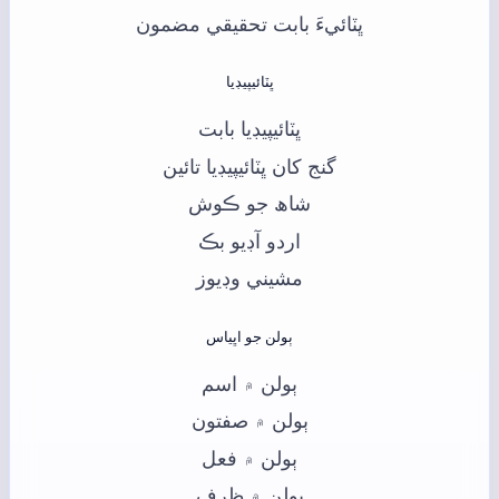
ڀٽائيءَ بابت تحقيقي مضمون
ڀٽائيپيڊيا
ڀٽائيپيڊيا بابت
گنج کان ڀٽائيپيڊيا تائين
شاھ جو ڪوش
اردو آڊيو بڪ
مشيني وڊيوز
ٻولن جو اڀياس
ٻولن ۾ اسم
ٻولن ۾ صفتون
ٻولن ۾ فعل
ٻولن ۾ ظرف