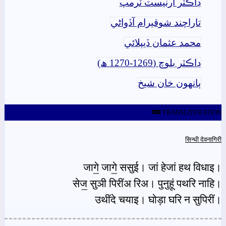
ڊاڪٽر ارنيسٽ ٽرمپ
تاراچند شوقيرام آڏواڻي
محمد عثمان ڏيپلائي
ڊاڪٽر بلوچ (1269-1270 ھ)
ٻانهون خان شيخ
TRANSLITERATION
सिन्धी देवनागिरी
जागे॒ जागे॒ ससुई। जां हेजां हथ विधाइ।
सेज॒ सुञी पिरींअ रिअ। पुनुहूं पथरि नाहि।
उथींदे चयाइ। घोड़ा घरि न सुपिरीं।