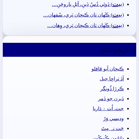
بيت
(
) ڏوٿِي ڏَسُ ڏِينِ، آيَلِ ٻاروچَنِ…
بيت
(
) ڪَھان تان ڪيچان پَري، سُمَهان…
بيت
(
) ڪَھان تان ڪيچان پَري، وِھان…

سُر جا ٻيا داستان
ڪيچان آيو قافلو
آڏ تراڇا جبل
ڪرڙا ڏُونگر
ڏيرن جو ڏمر
جت، اُٺ ۽ ڌاريا
وديسي وَرُ
جَت نہ مِٽَ
دانھُون ڪُوڪُون