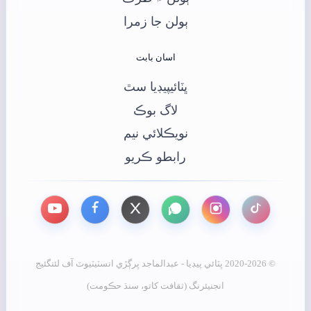
ٻولن جا زمرا
اسان بابت
ڀٽائيپيڊيا سٿ
لاگ بوڪ
نويڪلائي نيم
رابطو ڪريو
© 2020-2026 ڀٽائي پيڊيا - عبدالماجد ڀرڳڙي انسٽيٽيوٽ آف لئنگئيج
انجنيئرنگ (ثقافت کاتو، سنڌ حڪومت)