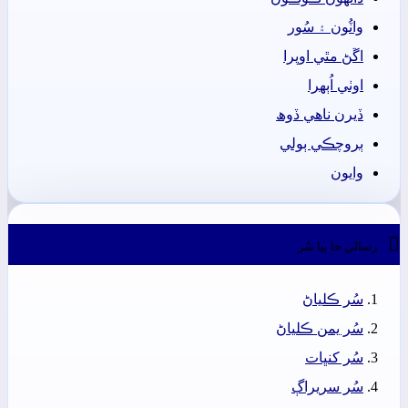
واٽُون ۽ سُور
اڱڻ مٿي اوپرا
اوٺي اُٻھرا
ڏيرن ناھي ڏوھ
ٻروچڪي ٻولي
وايون

رسالي جا ٻيا سُر
سُر ڪلياڻ
سُر يمن ڪلياڻ
سُر کنڀات
سُر سريراڳ