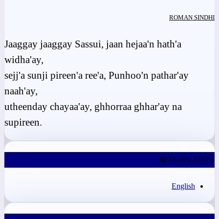
ROMAN SINDHI
Jaaggay jaaggay Sassui, jaan hejaa'n hath'a
widha'ay,
sejj'a sunji pireen'a ree'a, Punhoo'n pathar'ay
naah'ay,
utheenday chayaa'ay, ghhorraa ghhar'ay na
supireen.
TRANSLATIONS
English