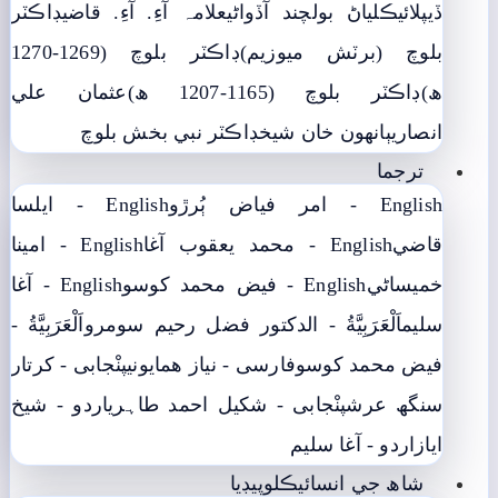
ڏيپلائي
ڪلياڻ بولچند آڏواڻي
علامہ آءِ. آءِ. قاضي
ڊاڪٽر
بلوچ (برٽش ميوزيم)
ڊاڪٽر بلوچ (1269-1270
ھ)
ڊاڪٽر بلوچ (1165-1207 ھ)
عثمان علي
انصاري
ٻانهون خان شيخ
ڊاڪٽر نبي بخش بلوچ
ترجما
English - امر فياض ٻُرڙو
English - ايلسا
قاضي
English - محمد يعقوب آغا
English - امينا
خميساڻي
English - فيض محمد کوسو
English - آغا
سليم
اَلْعَرَبِيَّةُ - الدکتور فضل رحیم سومرو
اَلْعَرَبِيَّةُ -
فيض محمد کوسو
فارسی - نياز ھمايوني
پنْجابی - کرتار
سنگھ عرش
پنْجابی - شکیل احمد طاہری
اردو - شيخ
اياز
اردو - آغا سليم
شاھ جي انسائيڪلوپيڊيا