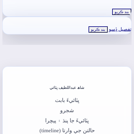
بند ڪريو
تفصيل ڏِسو
بند ڪريو
شاھ عبداللطيف ڀٽائي
ڀٽائيءَ بابت
شجرو
ڀٽائيءَ جا پنڌ ۽ پيچرا
حالتن جي وارتا (timeline)