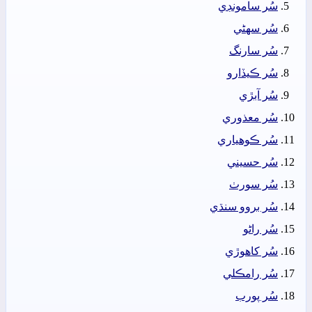
سُر سامونڊي
سُر سھڻي
سُر سارنگ
سُر ڪيڏارو
سُر آبڙي
سُر معذوري
سُر ڪوھياري
سُر حسيني
سُر سورٺ
سُر بروو سنڌي
سُر راڻو
سُر کاھوڙي
سُر رامڪلي
سُر پورب