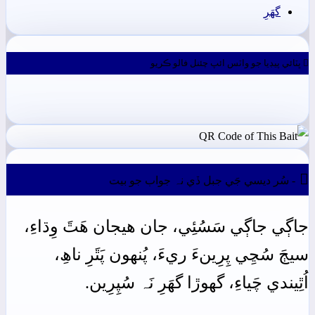
گهَرِ
ڀٽائي پيڊيا جو واٽس ائپ چئنل فالو ڪريو

- سُر ديسي جَي جبل ڏي نہ جواب جو بيت
جاڳي
جاڳي
سَسُئِي،
جان
ھيجان
ھَٿَ
وِڌاءِ،
سيڄَ
سُڃِي
پِرِينءَ
ريءَ،
پُنهون
پَٿَرِ
ناھِ،
اُٿِيندي چَياءِ،
گهوڙا
گهَرِ
نَہ
سُپِرِين.