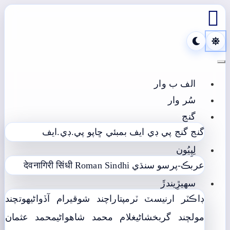

Toggle navigation
الف ب وار
سُر وار
گنج
گنج
گنج پي ڊي ايف
بمبئي ڇاپو پي.ڊي.ايف
لِپِيُون
عربڪ-پرسو سنڌي
Roman Sindhi
देवनागिरी सिंधी
سھيڙِيندڙَ
ڊاڪٽر ارنيسٽ ٽرمپ
تاراچند شوقيرام آڏواڻي
ھوتچند
مولچند گربخشاڻي
غلام محمد شاھواڻي
محمد عثمان