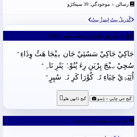
رسالن ۾ موجودگي: 39 سيڪڙو
گُذريلُ بيتُ
اِيندڙُ بيتُ
گنج ۾، سرود سسئي، بيت نمبر : 636
جَاکِيْ جَاکِيْ سَسُئِيْ جَان هٖيْجَا هَٿُ وِڌَاءِ﮶
سُڃِيْ سٖيْڃَ پِرْيَنِ رِءَ پُنُوْہُ پَٿَرِ نَاہِ﮶
اُٿِيَدٖيْ چَيَاءِ تَہ کُوْرَا کَرِ نَہ سُپِرٍ﮶

گنج جي ڇاپي ۾ ڏِسو
گنج ڏانھن ھلو
ھِي بيت ٻين سھيڙيندڙن وٽ ڏِسو