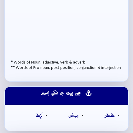
*
Words of Noun, adjective, verb & adverb
**
Words of Pro-noun, post-position, conjunction & interjection
ھِن بيت جا مُکيہ اِسم
ڪَڪَرَ
مِينھُن
لُڙِڪَ