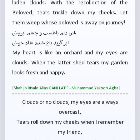
laden clouds. With the recollection of the
Beloved, tears trickle down my cheeks. Let
them weep whose beloved is away on journey!
ایں دلم باغست و چشم ابروش،
ابر گرید باغ خندد شاد خوش
My heart is like an orchard and my eyes are
clouds. When the latter shed tears my garden
looks fresh and happy.
[
]
Shah jo Risalo Alias GANJ LATIF - Muhammad Yakoob Agha
Clouds or no clouds, my eyes are always
overcast,
Tears roll down my cheeks when I remember
my friend,