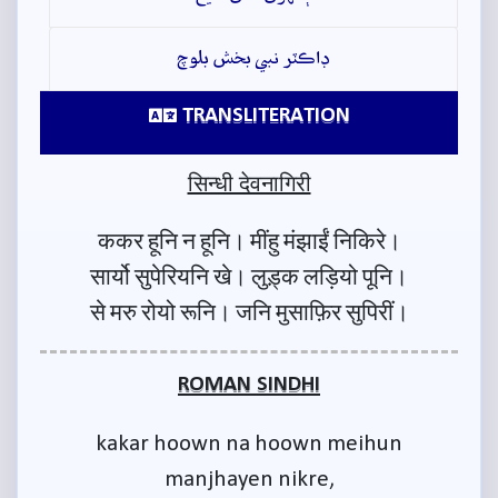
ڊاڪٽر نبي بخش بلوچ
TRANSLITERATION
सिन्धी देवनागिरी
ककर हूनि न हूनि। मींहु मंझाईं निकिरे।
सार्यो सुपेरियनि खे। लुड़्क लड़ियो पूनि।
से मरु रोयो रूनि। जनि मुसाफ़िर सुपिरीं।
ROMAN SINDHI
kakar hoown na hoown meihun
manjhayen nikre,