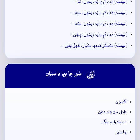
بيت
(
) ڍَٽِ ڍُرِي پَٽِ پييُون، ٿِئا…
بيت
(
) ڍَٽِ ڍُرِي پَٽِ پييُون، ڪِئا…
بيت
(
) ڍَٽِ ڍُرِي پَٽِ پييُون، ڪِئا…
بيت
(
) ڍَٽِ ڍُرِي پَٽِ پِييُون، وِڄُن…
بيت
(
) ڪَڪَرَ مَنجِهہ ڪَپارَ، جُهڙُ نيڻين…

سُر جا ٻيا داستان
آگمجڻ
بادل نيڻ ۽ مينھن
سيڪارا سارنگ
وايون