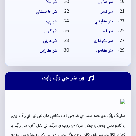
سُر بلاول
سُر ليلا
سُر ڏھر
سُر جاجڪاڻي
سُر ڪاپائتي
سُر رِپ
سُر آسا
سُر گهاتو
سُر ڪيڏارو
سُر مارئي
سُر ڪاموڏ
سُر ڪارايل
ھِن سُر جي راڳ بابت
سارنگ راڳ جو جنم سنڌ جي قديمي ٺاٺ ڪافي مان ٿئي ٿو. ھي راڳ اوڍو
۽ کاڍو يعني پنجن ۽ ڇھن سرن جي روپ ۾ سرگم تي ٻڌل آهي. ھن راڳ ۾
گنڌار (گا) جو سر ناھي لڳائبو. ھن راڳ جو وادي سر رکب (ري) ۽ سم وادي