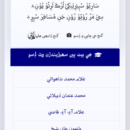
سَارِيُوْ سُپٖيْرِيَنِکٖيْ لُرْڪَ لَرِئُوْ پُوْنِ﮶
سٖيْ مَرُ رُوْيُوْ رُوْنِ جَنِ مُسَافِرَ سُپِرٍ﮶

گنج جي ڇاپي ۾ ڏِسو
گنج ڏانھن ھلو
ھِي بيت ٻين سھيڙيندڙن وٽ ڏِسو
غلام محمد شاھواڻي
محمد عثمان ڏيپلائي
علامہ آءِ. آءِ. قاضي
ٻانهون خان شيخ