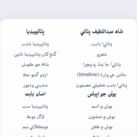
شاھ عبداللطيف ڀٽائي
ڀٽائيپيڊيا
ڀٽائيءَ بابت
ڀٽائيپيڊيا بابت
شجرو
گنج کان ڀٽائيپيڊيا تائين
ڀٽائيءَ جا پنڌ ۽ پيچرا
شاھ جو ڪوش
حالتن جي وارتا (timeline)
اردو آڊيو بڪ
ڀٽائيءَ بابت تحقيقي مضمون
مشيني وڊيوز
ٻولن جو اڀياس
اسان بابت
ٻولن ۾ اسم
ڀٽائيپيڊيا سٿ
ٻولن ۾ صفتون
لاگ بوڪ
ٻولن ۾ فعل
نويڪلائي نيم