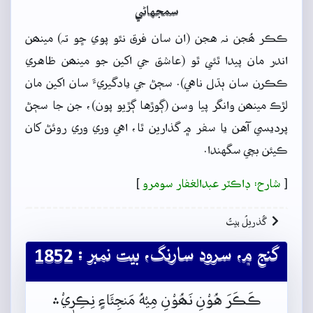
سمجهاڻي
ڪڪر ھُجن نہ هجن (ان سان فرق نٿو پوي ڇو تہ) مينھن
اندر مان پيدا ٿئي ٿو (عاشق جي اکين جو مينھن ظاهري
ڪڪرن سان ٻڌل ناهي). سڄڻ جي يادگيريءَ سان اکين مان
لڙڪ مينھن وانگر پيا وسن (ڳوڙها ڳڙيو پون)، جن جا سڄڻ
پرديسي آهن يا سفر ۾ گذارين ٿا، اهي وري وري روئڻ کان
ڪيئن بچي سگهندا.
[
شارح: ڊاڪٽر عبدالغفار سومرو
]
گُذريلُ بيتُ
گنج ۾، سرود سارنگ، بيت نمبر : 1852
ڪَڪَرَ هُوْنِ نَھُوْنِ مِيْهُ مَنجِئَاءٍ نِڪِرٖيْ﮶