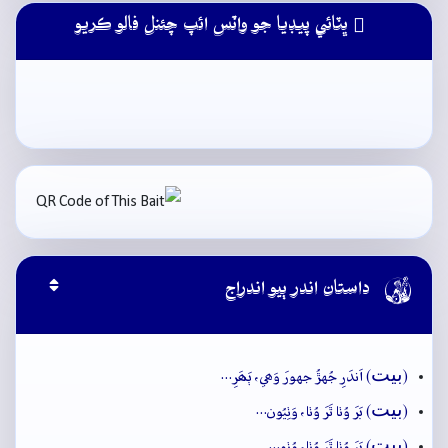
ڀٽائي پيڊيا جو واٽس ائپ چئنل فالو ڪريو

داستان اندر ٻيو اندراج
بيت
(
) اَندَرِ جُهڙُ جهورَ وَھي، ٻَھَرِ…
بيت
(
) بَرَ وُٺا ٿَرَ وُٺا، وَٺِيُون…
بيت
(
) بَرَ وُٺا ٿَرَ وُٺا، وُٺو…