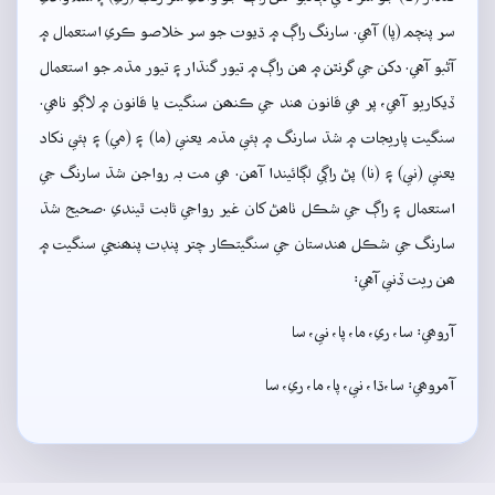
سر پنچم (پا) آھي. سارنگ راڳ ۾ ڌيوت جو سر خلاصو ڪري استعمال ۾
آڻبو آهي. دکن جي گرنٿن ۾ ھن راڳ ۾ تيور گنڌار ۽ تيور مڌم جو استعمال
ڏيکاريو آھي، پر ھي قانون ھند جي ڪنھن سنگيت يا قانون ۾ لاڳو ناھي.
سنگيت پاريجات ۾ شڌ سارنگ ۾ ٻئي مڌم يعني (ما) ۽ (مي) ۽ ٻئي نکاد
يعني (ني) ۽ (نا) پڻ راڳي لڳائيندا آھن. ھي مت بہ رواجن شڌ سارنگ جي
استعمال ۽ راڳ جي شڪل ٺاھڻ کان غير رواجي ثابت ٿيندي .صحيح شڌ
سارنگ جي شڪل ھندستان جي سنگيتڪار چتر پنڊت پنھنجي سنگيت ۾
ھن ريت ڏني آهي:
آروھي: سا، ري، ما، پا، ني، سا
آمروھي: سا،ڌا، ني، پا، ما، ري، سا