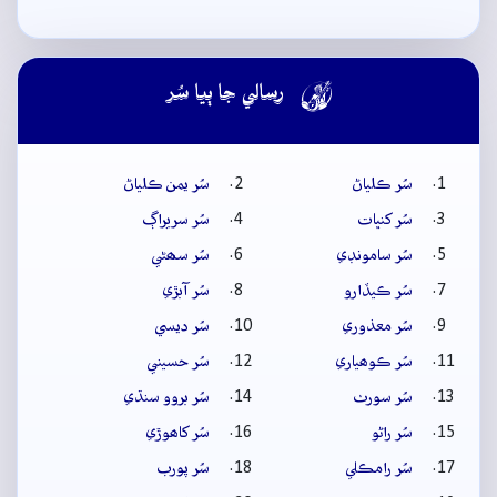

رسالي جا ٻيا سُر
سُر ڪلياڻ
سُر يمن ڪلياڻ
سُر کنڀات
سُر سريراڳ
سُر سامونڊي
سُر سھڻي
سُر ڪيڏارو
سُر آبڙي
سُر معذوري
سُر ديسي
سُر ڪوھياري
سُر حسيني
سُر سورٺ
سُر بروو سنڌي
سُر راڻو
سُر کاھوڙي
سُر رامڪلي
سُر پورب