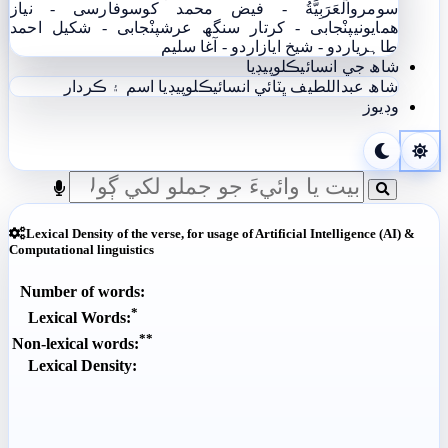
سومرو
اَلْعَرَبِيَّةُ - فيض محمد کوسو
فارسی - نياز
ھمايوني
پنْجابی - کرتار سنگھ عرش
پنْجابی - شکیل احمد
طاہری
اردو - شيخ اياز
اردو - آغا سليم
شاھ جي انسائيڪلوپيڊيا
شاھ عبداللطيف ڀٽائي انسائيڪلوپيڊيا
اسم ۽ ڪردار
وڊيوز
Lexical Density of the verse, for usage of Artificial Intelligence (AI) &
Computational linguistics
Number of words:
*
Lexical Words:
**
Non-lexical words:
Lexical Density: