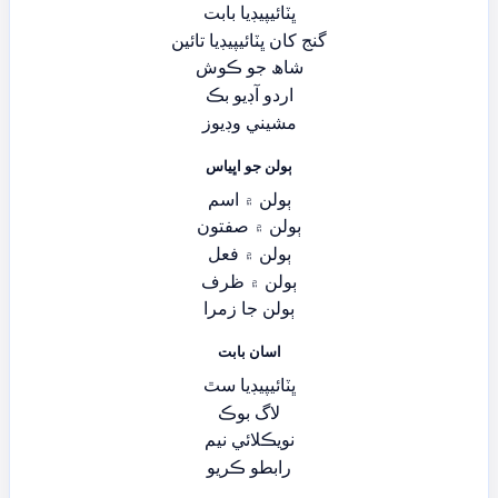
ڀٽائيپيڊيا بابت
گنج کان ڀٽائيپيڊيا تائين
شاھ جو ڪوش
اردو آڊيو بڪ
مشيني وڊيوز
ٻولن جو اڀياس
ٻولن ۾ اسم
ٻولن ۾ صفتون
ٻولن ۾ فعل
ٻولن ۾ ظرف
ٻولن جا زمرا
اسان بابت
ڀٽائيپيڊيا سٿ
لاگ بوڪ
نويڪلائي نيم
رابطو ڪريو