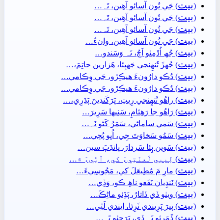
بيت
(
) جَي تُون آسائو آھِين، تَہ…
بيت
(
) جَي تُون آسائو آھِين، تَہ…
بيت
(
) جَي تُون آسائو آھِين، تَہ…
بيت
(
) جَي تُون آسائو آھِين، وانءُ…
بيت
(
) جُھ اُڌَمِئو اَڄُ، تَہ وَسَندو…
بيت
(
) جُھڙَ تُنھِنجي جَهپِئا، ھَزارين حاتِمَ،…
بيت
(
) دُڪو دارُونءَ ھيڪِڙو، جَي وِڪامي…
بيت
(
) دُڪو دارُونءَ ھيڪِڙو، جَي وِڪامي…
بيت
(
) راھُو تُنھِنجي رِيتِ، پَرَکَنڊينَ پَڌِرِي،…
بيت
(
) رَاھُو جا رَھِئامِ، سَنِيھا سَرِيرَ…
بيت
(
) سَمي ساماڻي، سَمَرُ کَڻو نَہ…
بيت
(
) سَمُو سَخاوَتَ جِي، اُڀو پُڇي…
بيت
(
) سَوين ٻِئا سَردارَ، پانڊَپَ سين…
بيت
(
) لِيبي لَعنَتِيءَ کي، آڻِيءَ ۾…
بيت
(
) مارِ مَ مُطِيعَلَ کي، مَجُوسِيءَ…
بيت
(
) نَنڍِيان نَفَعو ناھِ ڪو، وَڏِي…
بيت
(
) ويٺو ڏي ڏاتارُ، ٻَڌِئو ماڻِڪَ…
بيت
(
) پيرَ پَرِيندي ٺَرِئا، اِيندي لَٿِي…
بيت
(
) ڏَمَرِئو تَہ ڏي، پَرَچِئو تَہ…