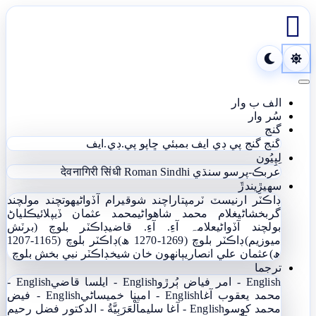

Toggle navigation
الف ب وار
سُر وار
گنج
گنج
گنج پي ڊي ايف
بمبئي ڇاپو پي.ڊي.ايف
لِپِيُون
عربڪ-پرسو سنڌي
Roman Sindhi
देवनागिरी सिंधी
سھيڙِيندڙَ
ڊاڪٽر ارنيسٽ ٽرمپ
تاراچند شوقيرام آڏواڻي
ھوتچند مولچند
گربخشاڻي
غلام محمد شاھواڻي
محمد عثمان ڏيپلائي
ڪلياڻ
بولچند آڏواڻي
علامہ آءِ. آءِ. قاضي
ڊاڪٽر بلوچ (برٽش
ميوزيم)
ڊاڪٽر بلوچ (1269-1270 ھ)
ڊاڪٽر بلوچ (1165-1207
ھ)
عثمان علي انصاري
ٻانهون خان شيخ
ڊاڪٽر نبي بخش بلوچ
ترجما
English - امر فياض ٻُرڙو
English - ايلسا قاضي
English -
محمد يعقوب آغا
English - امينا خميساڻي
English - فيض
محمد کوسو
English - آغا سليم
اَلْعَرَبِيَّةُ - الدکتور فضل رحیم