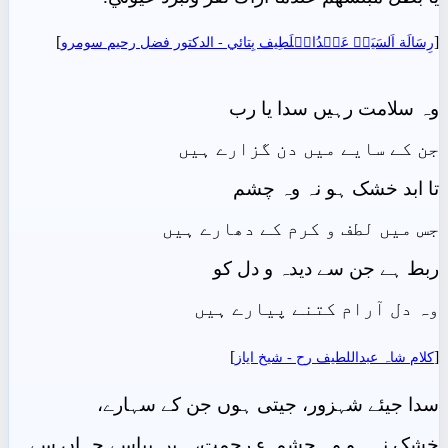
]
[
رِسَالَة اَلسَيَدۡ عَبۡدُالۡلَطِيف بِتائي - الدکتور فضل رحیم سومرو
وہ سلامت رہیں سدا یا رب
جن کے سایے میں دن گزارے ہیں
تا ابد خشک ہو نہ وہ چشم
جس میں لطف و کرم کے دھارے ہیں
ربط ہے جن سے دیدہ و دل کو
وہ دل آرام کتنے پیارے ہیں
]
[
کلام شاہ عبداللطیف رح - شيخ اياز
سدا جیئے شہزور، جیتی ہوں جن کے سہارے،
خشک نہ ہو وہ چشمہء رحمت، ہیں پیاسے جہاں سے