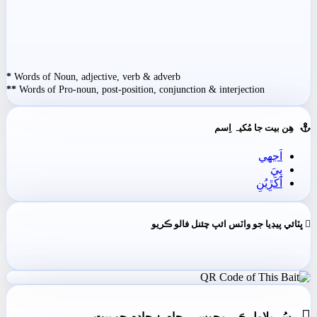
*
Words of Noun, adjective, verb & adverb
**
Words of Pro-noun, post-position, conjunction & interjection
ھِن بيت جا مُکيہ اِسم
اَجهي
پِيَ
اَکَڙِيُنِ
ڀٽائي پيڊيا جو واٽس ائپ چئنل فالو ڪريو

- سُر بلاول جَي مجوسِي، ڄام ۽ جادم جو بيت