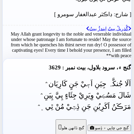
[
شارح: ڊاڪٽر عبدالغفار سومرو
]
گُذريلُ بيتُ
اِيندڙُ بيتُ
May Allah grant longevity to the noble and venerable individual
under whose patronage I am fortunate to reside! May the source
from which he quenches his thirst never run dry! O possessor of
captivating eyes! Every time I behold your presence, I am filled
with peace**
گنج ۾، سرود بلاول، بيت نمبر : 3629
اَلَا جُنکَّہ جِيَنِ اَجٖيْ جَنٍ کَارِيَان﮶
شَالَ مَسُڪٖيْ وِيَرِيْ جِئَاءٍ پِيَّ پِيَنِ﮶
مَرَڪَنُ اَکَرِيُنِ جَنِ ڎِٽٖيْ مُنْ ٿِي﮼﮶

گنج جي ڇاپي ۾ ڏِسو
گنج ڏانھن ھلو