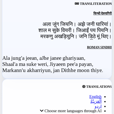
TRANSLITERATION
सिन्धी देवनागिरी
अला जुंग जियनि। अझे जनी घारियां।
शाल म सुके वियरी। जिआईं पय पियनि।
मरकणु अखड़ियुनि। जनि डि॒ठे मूं थिए।
ROMAN SINDHI
Ala jung'a jeean, aJhe janee ghariyaan,
Shaal'a ma suke weri, Jiyaeen pee'a payan,
Markann'u akharriyun, jan Dithhe moon thiye.
TRANSLATIONS
English
اَلْعَرَبِيَّةُ
اردو
Choose more languages through AI