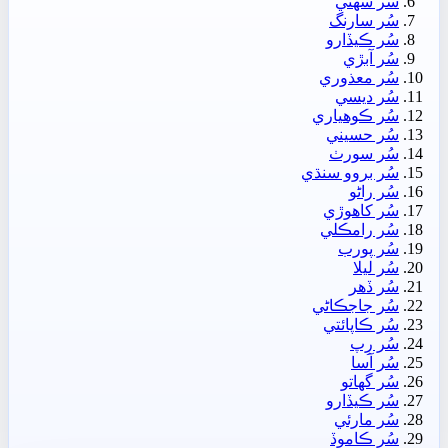
سُر سھڻي
سُر سارنگ
سُر ڪيڏارو
سُر آبڙي
سُر معذوري
سُر ديسي
سُر ڪوھياري
سُر حسيني
سُر سورٺ
سُر بروو سنڌي
سُر راڻو
سُر کاھوڙي
سُر رامڪلي
سُر پورب
سُر ليلا
سُر ڏھر
سُر جاجڪاڻي
سُر ڪاپائتي
سُر رِپ
سُر آسا
سُر گهاتو
سُر ڪيڏارو
سُر مارئي
سُر ڪاموڏ