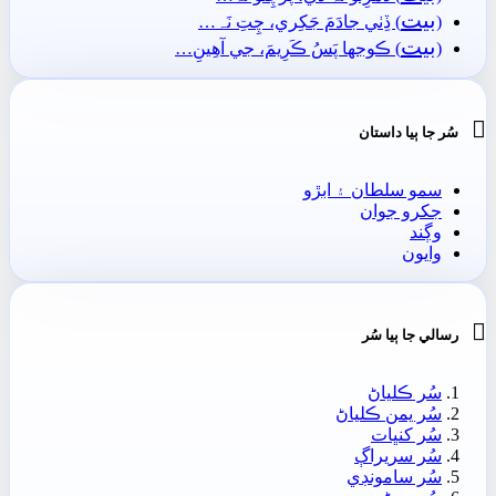
بيت
(
) ڏِٺي جادَمَ جَکِري، چِتِ نَہ…
بيت
(
) ڪوجها پَسُ ڪَرِيمَ، جي آھِينِ…

سُر جا ٻيا داستان
سمو سلطان ۽ ابڙو
جکرو جوان
وڳند
وايون

رسالي جا ٻيا سُر
سُر ڪلياڻ
سُر يمن ڪلياڻ
سُر کنڀات
سُر سريراڳ
سُر سامونڊي