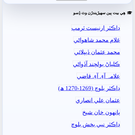
ھِي بيت ٻين سھيڙيندڙن وٽ ڏِسو
ڊاڪٽر ارنيسٽ ٽرمپ
غلام محمد شاھواڻي
محمد عثمان ڏيپلائي
ڪلياڻ بولچند آڏواڻي
علامہ آءِ. آءِ. قاضي
ڊاڪٽر بلوچ (1269-1270 ھ)
عثمان علي انصاري
ٻانهون خان شيخ
ڊاڪٽر نبي بخش بلوچ