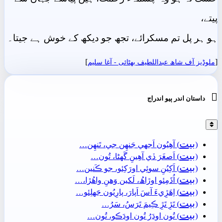
پیتے،
ہو ہر پل تم مسکرائے، تجھ جو دیکھ کے خوش ہے جیتا۔
]
[
ملوڈیز آف شاھ عبداللطیف بھٹائی - آغا سليم

داستان اندر ٻيو اندراج
بيت
(
) آھِيُون اَجهي جَنھِن جي، تَنھِن…
بيت
(
) اَصغَرَ ڏي آھِينِ گَهڻا، تُون…
بيت
(
) اَکِيُنِ سوئِي اورَکِئو، جو ڪَنين…
بيت
(
) اُڌَمِئو اوڙاھُ، لَکين وَھنِ واھُڙا،…
بيت
(
) اِھَڙِيءَ آسَ اَپارَ، پارِيُون جَهلِئو…
بيت
(
) تَڙِ تَڙِ ڪِيمَ تَرَسُ، سَرُ…
بيت
(
) تُون اوڍَرُ تُون اوڍَڪو، تُون…