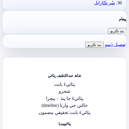
سُر ڪارايل
پيغام
بند ڪريو
تفصيل ڏِسو
بند ڪريو
شاھ عبداللطيف ڀٽائي
ڀٽائيءَ بابت
شجرو
ڀٽائيءَ جا پنڌ ۽ پيچرا
حالتن جي وارتا (timeline)
ڀٽائيءَ بابت تحقيقي مضمون
ڀٽائيپيڊيا