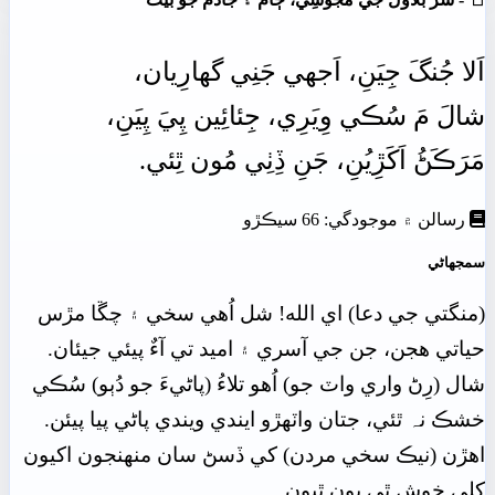
اَلا
جُنگَ
جِيَنِ،
اَجهي
جَنِي
گهارِيان،
شالَ
مَ
سُڪي
وِيَرِي،
جِئائِين
پِيَ
پِيَنِ،
مَرَڪَڻُ
اَکَڙِيُنِ،
جَنِ
ڏِٺِي
مُون
ٿِئي.
رسالن ۾ موجودگي: 66 سيڪڙو
سمجهاڻي
(منگتي جي دعا) اي الله! شل اُهي سخي ۽ چڱا مڙس
حياتي هجن، جن جي آسري ۽ اميد تي آءٌ پيئي جيئان.
شال (رِڻ واري واٽ جو) اُهو تلاءُ (پاڻيءَ جو دُٻو) سُڪي
خشڪ نہ ٿئي، جتان واٽھڙو ايندي ويندي پاڻي پيا پيئن.
اهڙن (نيڪ سخي مردن) کي ڏسڻ سان منھنجون اکيون
کِلي خوش ٿي پون ٿيون.