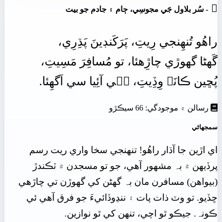

- سُر بلاول جَي مجوسِي، ڄام ۽ جادم جو بيت
راھُو
تُنھِنجي
رِيتِ،
پَرَکَنڊينَ پَڌِرِي،
گَهڻا
گهوڙي
چاڙِھئا،
تو
مُسافِرَ
مَسِيتِ،
پُڇين
ڪانَہ
وِڏِيتِ،
جٖي
آئِيا
سي
اَگهِئا.
رسالن ۾ موجودگي: 66 سيڪڙو
سمجهاڻي
اي اڙين جا آڌار راهُو! تنھنجي سخا واري ريت رسم
پرڏيھن ۾ بہ مشھور آهي، جو تو مسجدن ۾ ٽڪندڙ
(بيواهن) مسافرن مان بہ گهڻن کي گهوڙن تي چاڙهي
ڇڏيو. تو وٽ ذات پات ۽ ننڍوڏائيءَ جو فرق آهي ئي
ڪونہ. جيڪو ٿو اچي، تنھن کي ٿو نوازين.