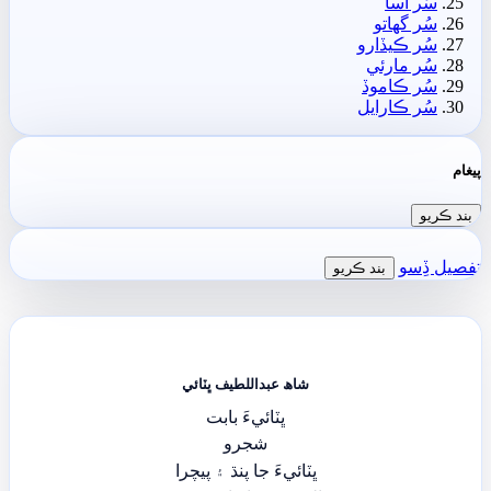
سُر آسا
سُر گهاتو
سُر ڪيڏارو
سُر مارئي
سُر ڪاموڏ
سُر ڪارايل
پيغام
بند ڪريو
تفصيل ڏِسو
بند ڪريو
شاھ عبداللطيف ڀٽائي
ڀٽائيءَ بابت
شجرو
ڀٽائيءَ جا پنڌ ۽ پيچرا