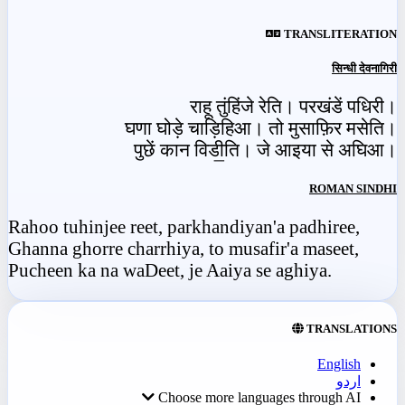
TRANSLITERATION
सिन्धी देवनागिरी
राहू तुंहिंजे रेति। परखंडें पधिरी।
घणा घोड़े चाड़िहिआ। तो मुसाफ़िर मसेति।
पुछें कान विडी॒ति। जे आइया से अघिआ।
ROMAN SINDHI
Rahoo tuhinjee reet, parkhandiyan'a padhiree,
Ghanna ghorre charrhiya, to musafir'a maseet,
Pucheen ka na waDeet, je Aaiya se aghiya.
TRANSLATIONS
English
اردو
Choose more languages through AI