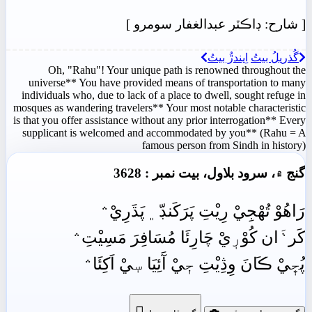
[
شارح: ڊاڪٽر عبدالغفار سومرو
]
گُذريلُ بيتُ
اِيندڙُ بيتُ
Oh, "Rahu"! Your unique path is renowned throughout the
universe** You have provided means of transportation to many
individuals who, due to lack of a place to dwell, sought refuge in
mosques as wandering travelers** Your most notable characteristic
is that you offer assistance without any prior interrogation** Every
supplicant is welcomed and accommodated by you** (Rahu = A
famous person from Sindh in history)
گنج ۾، سرود بلاول، بيت نمبر : 3628
رَاهُوْ تُھْجِيْ رِيْتِ پَرَکَنڊّ﮼ پَڌَرِيْ﮶
کَر﮽َان کُوْرٖيْ چَارِئَا مُسَافِرَ مَسِيْتِ﮶
پُڇٖيْ ڪَانَ وِڎِيْتِ جٖيْ آَئِيَا سٖيْ اَکِئَا﮶
