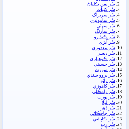
سُر يمن ڪلياڻ
سُر کنڀات
سُر سريراڳ
سُر سامونڊي
سُر سھڻي
سُر سارنگ
سُر ڪيڏارو
سُر آبڙي
سُر معذوري
سُر ديسي
سُر ڪوھياري
سُر حسيني
سُر سورٺ
سُر بروو سنڌي
سُر راڻو
سُر کاھوڙي
سُر رامڪلي
سُر پورب
سُر ليلا
سُر ڏھر
سُر جاجڪاڻي
سُر ڪاپائتي
سُر رِپ