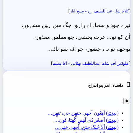
]
[
کلام شاہ عبداللطیف رح - شيخ اياز
تیرے جود و سخا، اے راہو، جگ میں ہیں مشہور،
اُن کو تونے عزت بخشی، جو مفلس معذور،
پوچھے تو نہ، حضور، جو آئے سو پائے۔
]
[
ملوڈیز آف شاھ عبداللطیف بھٹائی - آغا سليم

داستان اندر ٻيو اندراج
بيت
(
) آھِيُون اَجهي جَنھِن جي، تَنھِن…
بيت
(
) اَصغَرَ ڏي آھِينِ گَهڻا، تُون…
بيت
(
) اَلا جُنگَ جِيَنِ، اَجهي جَنِي…