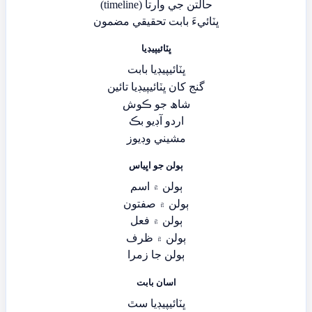
حالتن جي وارتا (timeline)
ڀٽائيءَ بابت تحقيقي مضمون
ڀٽائيپيڊيا
ڀٽائيپيڊيا بابت
گنج کان ڀٽائيپيڊيا تائين
شاھ جو ڪوش
اردو آڊيو بڪ
مشيني وڊيوز
ٻولن جو اڀياس
ٻولن ۾ اسم
ٻولن ۾ صفتون
ٻولن ۾ فعل
ٻولن ۾ ظرف
ٻولن جا زمرا
اسان بابت
ڀٽائيپيڊيا سٿ