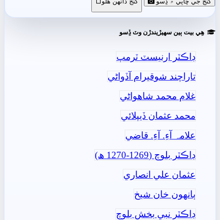
گنج جي ڇاپي ۾ ڏِسو
گنج ڏانھن ھلو
ھِي بيت ٻين سھيڙيندڙن وٽ ڏِسو
ڊاڪٽر ارنيسٽ ٽرمپ
تاراچند شوقيرام آڏواڻي
غلام محمد شاھواڻي
محمد عثمان ڏيپلائي
علامہ آءِ. آءِ. قاضي
ڊاڪٽر بلوچ (1269-1270 ھ)
عثمان علي انصاري
ٻانهون خان شيخ
ڊاڪٽر نبي بخش بلوچ