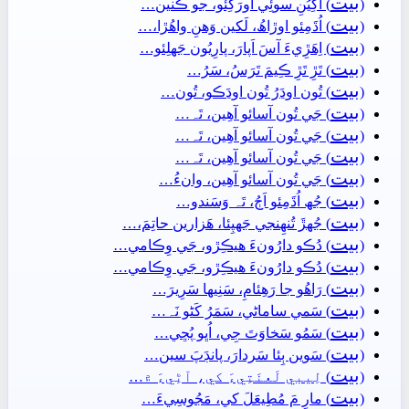
بيت
(
) اَکِيُنِ سوئِي اورَکِئو، جو ڪَنين…
بيت
(
) اُڌَمِئو اوڙاھُ، لَکين وَھنِ واھُڙا،…
بيت
(
) اِھَڙِيءَ آسَ اَپارَ، پارِيُون جَهلِئو…
بيت
(
) تَڙِ تَڙِ ڪِيمَ تَرَسُ، سَرُ…
بيت
(
) تُون اوڍَرُ تُون اوڍَڪو، تُون…
بيت
(
) جَي تُون آسائو آھِين، تَہ…
بيت
(
) جَي تُون آسائو آھِين، تَہ…
بيت
(
) جَي تُون آسائو آھِين، تَہ…
بيت
(
) جَي تُون آسائو آھِين، وانءُ…
بيت
(
) جُھ اُڌَمِئو اَڄُ، تَہ وَسَندو…
بيت
(
) جُھڙَ تُنھِنجي جَهپِئا، ھَزارين حاتِمَ،…
بيت
(
) دُڪو دارُونءَ ھيڪِڙو، جَي وِڪامي…
بيت
(
) دُڪو دارُونءَ ھيڪِڙو، جَي وِڪامي…
بيت
(
) رَاھُو جا رَھِئامِ، سَنِيھا سَرِيرَ…
بيت
(
) سَمي ساماڻي، سَمَرُ کَڻو نَہ…
بيت
(
) سَمُو سَخاوَتَ جِي، اُڀو پُڇي…
بيت
(
) سَوين ٻِئا سَردارَ، پانڊَپَ سين…
بيت
(
) لِيبي لَعنَتِيءَ کي، آڻِيءَ ۾…
بيت
(
) مارِ مَ مُطِيعَلَ کي، مَجُوسِيءَ…