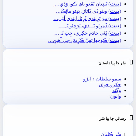
بيت
(
) نَنڍِيان نَفَعو ناھِ ڪو، وَڏِي…
بيت
(
) ويٺو ڏي ڏاتارُ، ٻَڌِئو ماڻِڪَ…
بيت
(
) پيرَ پَرِيندي ٺَرِئا، اِيندي لَٿِي…
بيت
(
) ڏَمَرِئو تَہ ڏي، پَرَچِئو تَہ…
بيت
(
) ڏِٺي جادَمَ جَکِري، چِتِ نَہ…
بيت
(
) ڪوجها پَسُ ڪَرِيمَ، جي آھِينِ…

سُر جا ٻيا داستان
سمو سلطان ۽ ابڙو
جکرو جوان
وڳند
وايون

رسالي جا ٻيا سُر
سُر ڪلياڻ