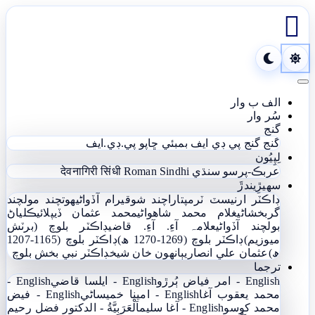

Toggle navigation
الف ب وار
سُر وار
گنج
گنج
گنج پي ڊي ايف
بمبئي ڇاپو پي.ڊي.ايف
لِپِيُون
عربڪ-پرسو سنڌي
Roman Sindhi
देवनागिरी सिंधी
سھيڙِيندڙَ
ڊاڪٽر ارنيسٽ ٽرمپ
تاراچند شوقيرام آڏواڻي
ھوتچند مولچند
گربخشاڻي
غلام محمد شاھواڻي
محمد عثمان ڏيپلائي
ڪلياڻ
بولچند آڏواڻي
علامہ آءِ. آءِ. قاضي
ڊاڪٽر بلوچ (برٽش
ميوزيم)
ڊاڪٽر بلوچ (1269-1270 ھ)
ڊاڪٽر بلوچ (1165-1207
ھ)
عثمان علي انصاري
ٻانهون خان شيخ
ڊاڪٽر نبي بخش بلوچ
ترجما
English - امر فياض ٻُرڙو
English - ايلسا قاضي
English -
محمد يعقوب آغا
English - امينا خميساڻي
English - فيض
محمد کوسو
English - آغا سليم
اَلْعَرَبِيَّةُ - الدکتور فضل رحیم