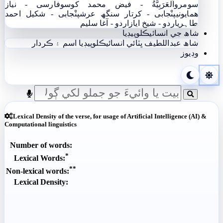
سومرو
اَلْعَرَبِيَّةُ - فيض محمد کوسو
فارسی - نياز
ھمايوني
پنْجابی - کرتار سنگھ عرش
پنْجابی - شکیل احمد
طاہری
اردو - شيخ اياز
اردو - آغا سليم
شاھ جي انسائيڪلوپيڊيا
شاھ عبداللطيف ڀٽائي انسائيڪلوپيڊيا
اسم ۽ ڪردار
وڊيوز
Lexical Density of the verse, for usage of Artificial Intelligence (AI) &
Computational linguistics
Number of words:
*
Lexical Words:
**
Non-lexical words:
Lexical Density: