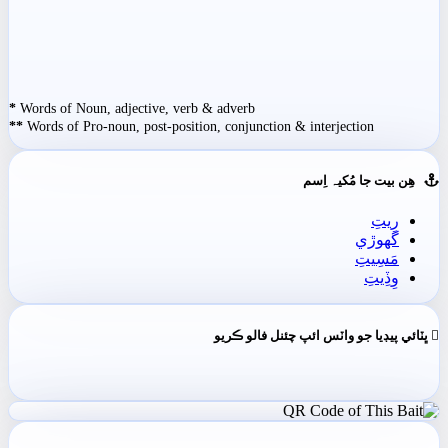
*
Words of Noun, adjective, verb & adverb
**
Words of Pro-noun, post-position, conjunction & interjection
ھِن بيت جا مُکيہ اِسم
رِيتِ
گهوڙي
مَسِيتِ
وِڏِيتِ
ڀٽائي پيڊيا جو واٽس ائپ چئنل فالو ڪريو