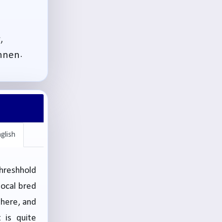
,
nnen.
glish
hreshhold
local bred
 there, and
 is quite