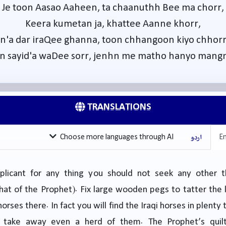
Je toon Aasao Aaheen, ta chaanuthh Bee ma chorr,
Keera kumetan ja, khattee Aanne khorr,
In'a dar iraQee ghanna, toon chhangoon kiyo chhorr
n sayid'a waDee sorr, jenhn me matho hanyo mang
TRANSLATIONS
En
اردو
Choose more languages through AI
plicant for any thing you should not seek any other t
hat of the Prophet). Fix large wooden pegs to tatter the 
orses there. In fact you will find the Iraqi horses in plenty
take away even a herd of them. The Prophet’s quilt