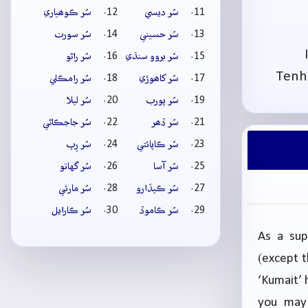
سُر ديسي
سُر ڪوھياري
سُر حسيني
سُر سورٺ
سُر بروو سنڌي
سُر راڻو
Tenh
سُر کاھوڙي
سُر رامڪلي
سُر پورب
سُر ليلا
سُر ڏھر
سُر جاجڪاڻي
سُر ڪاپائتي
سُر رِپ
سُر آسا
سُر گهاتو
سُر ڪيڏارو
سُر مارئي
سُر ڪاموڏ
سُر ڪارايل
As a sup
(except t
‘Kumait’ h
you may 