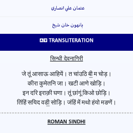
عثمان علي انصاري
ٻانهون خان شيخ
TRANSLITERATION
सिन्धी देवनागिरी
जे तूं आसाऊ आहियें। त चांउठि बी॒ म चोड़।
कीरा कुमेतनि जा। खटी आणे खोड़ि।
इन दरि इराक़ी घणा। तूं छांगूं किओ छोड़ि।
तिंहिं सयिद वडी॒ सोड़ि। जंहिं में मथो हंयो मङणें।
ROMAN SINDHI