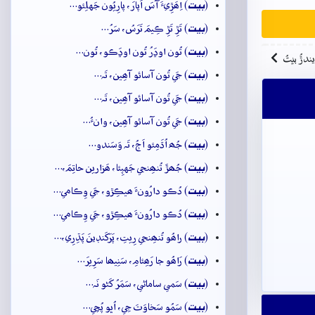
بيت
(
) اِھَڙِيءَ آسَ اَپارَ، پارِيُون جَهلِئو…
بيت
(
) تَڙِ تَڙِ ڪِيمَ تَرَسُ، سَرُ…
بيت
(
) تُون اوڍَرُ تُون اوڍَڪو، تُون…
ِيندڙُ بيتُ
بيت
(
) جَي تُون آسائو آھِين، تَہ…
بيت
(
) جَي تُون آسائو آھِين، تَہ…
بيت
(
) جَي تُون آسائو آھِين، وانءُ…
بيت
(
) جُھ اُڌَمِئو اَڄُ، تَہ وَسَندو…
بيت
(
) جُھڙَ تُنھِنجي جَهپِئا، ھَزارين حاتِمَ،…
بيت
(
) دُڪو دارُونءَ ھيڪِڙو، جَي وِڪامي…
بيت
(
) دُڪو دارُونءَ ھيڪِڙو، جَي وِڪامي…
بيت
(
) راھُو تُنھِنجي رِيتِ، پَرَکَنڊينَ پَڌِرِي،…
بيت
(
) رَاھُو جا رَھِئامِ، سَنِيھا سَرِيرَ…
بيت
(
) سَمي ساماڻي، سَمَرُ کَڻو نَہ…
بيت
(
) سَمُو سَخاوَتَ جِي، اُڀو پُڇي…