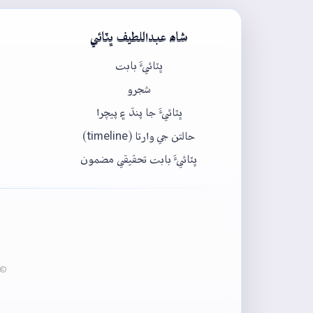
شاھ عبداللطيف ڀٽائي
ڀٽائيءَ بابت
شجرو
ڀٽائيءَ جا پنڌ ۽ پيچرا
حالتن جي وارتا (timeline)
ڀٽائيءَ بابت تحقيقي مضمون
© 2020-2026 ڀٽائي پيڊيا - عبدالماجد ڀرڳڙي انسٽيٽيوٽ آف لئنگئيج انج