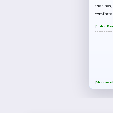
spacious
comforta
[
Shah jo Ri
[
Melodies of