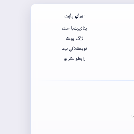
اسان بابت
ڀٽائيپيڊيا سٿ
لاگ بوڪ
نويڪلائي نيم
رابطو ڪريو