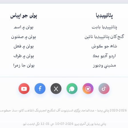
ڀٽائيپيڊيا
ٻولن جو اڀياس
ڀٽائيپيڊيا بابت
ٻولن ۾ اسم
گنج کان ڀٽائيپيڊيا تائين
ٻولن ۾ صفتون
شاھ جو ڪوش
ٻولن ۾ فعل
اردو آڊيو بڪ
ٻولن ۾ ظرف
مشيني وڊيوز
ٻولن جا زمرا
نيئرنگ (ثقافت کاتو، سنڌ حڪومت)
ڀٽائي پيڊيا پورٽل آخري ڀيرو 2026-07-10 جي 12:01 لڳي اپڊيٽ ٿيو.