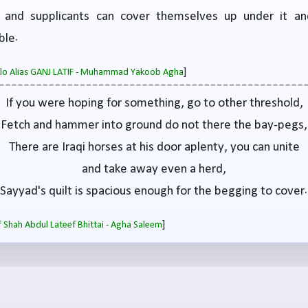
, and supplicants can cover themselves up under it and
ble.
]
salo Alias GANJ LATIF - Muhammad Yakoob Agha
If you were hoping for something, go to other threshold,
Fetch and hammer into ground do not there the bay-pegs,
There are Iraqi horses at his door aplenty, you can unite
and take away even a herd,
Sayyad's quilt is spacious enough for the begging to cover.
]
 Shah Abdul Lateef Bhittai - Agha Saleem