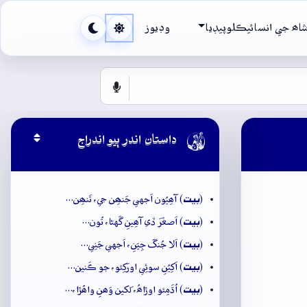
اھ جي انسائيڪلوپيڊيا
وڊيوز

داستان اندر ٻيو اندراج
بيت
(
) آھِيُون اَجهي جَنھِن جي، تَنھِن…
بيت
(
) اَصغَرَ ڏي آھِينِ گَهڻا، تُون…
بيت
(
) اَلا جُنگَ جِيَنِ، اَجهي جَنِي…
بيت
(
) اَکِيُنِ سوئِي اورَکِئو، جو ڪَنين…
بيت
(
) اُڌَمِئو اوڙاھُ، لَکين وَھنِ واھُڙا،…