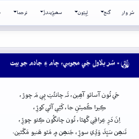
سُر وار
گنج
لِپِيُون
سھيڙِيندڙَ
ترجما
ش
- سُر بلاول جَي مجوسِي، ڄام ۽ جادم جو بيت

جَي
تُون
آسائو
آھِين،
تَہ
چانئُٺِ
ٻِي
مَ
چوڙ،
ڪِيرا ڪُميتَنِ
جا،
کَٽِي
آڻي
کوڙِ،
اِنَ
دَرِ
عِراقِي
گَهڻا،
تُون
ڇانگُون
ڪِئو
ڇوڙِ،
تَنھِن
سَيِّدَ
وَڏِي
سوڙِ،
جَنھِن
۾
مَٿو
ھَنيو مَڱڻين.