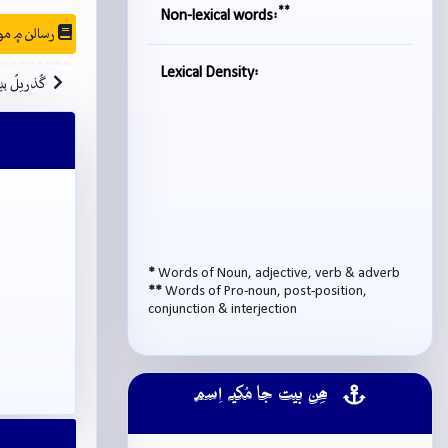
**
Non-lexical words:
رسالن ۾ موجودگي
Lexical Density:
گُذريلُ بي
*
Words of Noun, adjective, verb & adverb
**
Words of Pro-noun, post-position,
conjunction & interjection
ھِن بيت جا مُکيہ اِسم