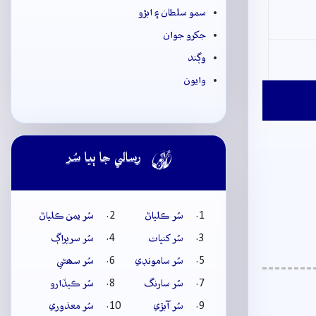
سمو سلطان ۽ ابڙو
جکرو جوان
وڳند
وايون

رسالي جا ٻيا سُر
سُر ڪلياڻ
سُر يمن ڪلياڻ
سُر کنڀات
سُر سريراڳ
سُر سامونڊي
سُر سھڻي
سُر سارنگ
سُر ڪيڏارو
سُر آبڙي
سُر معذوري