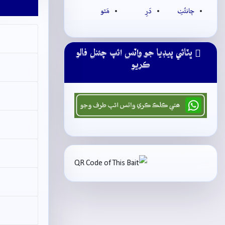
چانئُٺِ
دَرِ
مَٿو
ڀٽائي پيڊيا جو واٽس ائپ چئنل فالو
ڪريو