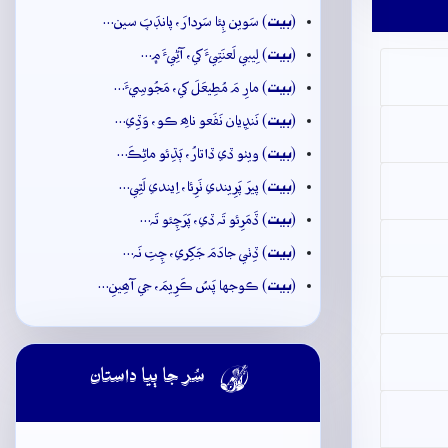
بيت
(
) سَوين ٻِئا سَردارَ، پانڊَپَ سين…
بيت
(
) لِيبي لَعنَتِيءَ کي، آڻِيءَ ۾…
بيت
(
) مارِ مَ مُطِيعَلَ کي، مَجُوسِيءَ…
بيت
(
) نَنڍِيان نَفَعو ناھِ ڪو، وَڏِي…
بيت
(
) ويٺو ڏي ڏاتارُ، ٻَڌِئو ماڻِڪَ…
بيت
(
) پيرَ پَرِيندي ٺَرِئا، اِيندي لَٿِي…
بيت
(
) ڏَمَرِئو تَہ ڏي، پَرَچِئو تَہ…
بيت
(
) ڏِٺي جادَمَ جَکِري، چِتِ نَہ…
بيت
(
) ڪوجها پَسُ ڪَرِيمَ، جي آھِينِ…

سُر جا ٻيا داستان