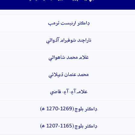
ڊاڪٽر ارنيسٽ ٽرمپ
تاراچند شوقيرام آڏواڻي
غلام محمد شاھواڻي
محمد عثمان ڏيپلائي
علامہ آءِ. آءِ. قاضي
ڊاڪٽر بلوچ (1269-1270 ھ)
ڊاڪٽر بلوچ (1165-1207 ھ)