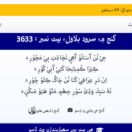
: 64 سيڪڙو
تُ
ا
گنج ۾، سرود بلاول، بيت نمبر : 3633
جٖيْ تُنْ آَسَائُوْ آَهِي﮼ تَچَاءُٽِ ٻِيْ مَچُوْرِ﮶
ڪِيْرَا ڪُمٖيْتَنِجَا کَٽِيْ آَنٖيْ کُوْرِ﮶
اِنَ دَرِ عِرَاقِيْ کَنَا تُنْ ڇَاکٌہ ڪِئُوْ ڇُوْرِ﮶
تَهْ سَيِّدَ وَڎِيْ سُوْرِ جِھْم﮼ مَٿُوْ هَيُوْ مَنکَّن﮼﮶

گنج جي ڇاپي ۾ ڏِسو
گنج ڏانھن ھلو
ھِي بيت ٻين سھيڙيندڙن وٽ ڏِسو