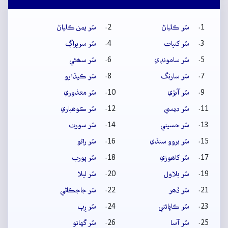
سُر ڪلياڻ
سُر يمن ڪلياڻ
سُر کنڀات
سُر سريراڳ
سُر سامونڊي
سُر سھڻي
سُر سارنگ
سُر ڪيڏارو
سُر آبڙي
سُر معذوري
سُر ديسي
سُر ڪوھياري
سُر حسيني
سُر سورٺ
سُر بروو سنڌي
سُر راڻو
سُر کاھوڙي
سُر پورب
سُر بلاول
سُر ليلا
سُر ڏھر
سُر جاجڪاڻي
سُر ڪاپائتي
سُر رِپ
سُر آسا
سُر گهاتو