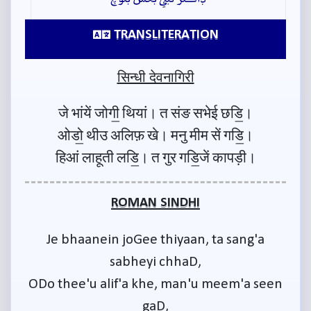
TRANSLITERATION
सिन्धी देवनागिरी
जे भांयें जोगी॒ थियां। त संङ सभेई छडि॒।
ओडो॒ थीउ अलिफ़ खे। मनु मीम सें गडि॒।
हिआं लाहूती लडि॒। त गुर गडि॒जें कापड़ी।
ROMAN SINDHI
Je bhaanein joGee thiyaan, ta sang'a
sabheyi chhaD,
ODo thee'u alif'a khe, man'u meem'a seen
gaD,