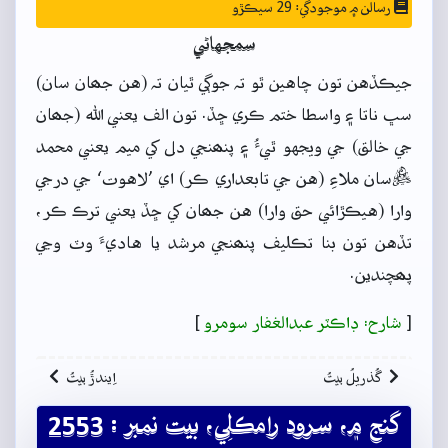
رسالن ۾ موجودگي: 29 سيڪڙو
سمجهاڻي
جيڪڏهن تون چاهين ٿو تہ جوڳي ٿيان تہ (هن جھان سان)
سڀ ناتا ۽ واسطا ختم ڪري ڇڏ. تون الف يعني الله (جھان
جي خالق) جي ويجهو ٿيءُ ۽ پنھنجي دل کي ميم يعني محمد
ﷺسان ملاءِ (هن جي تابعداري ڪر) اي ’لاهوت‘ جي درجي
وارا (هيڪڙائي حق وارا) هن جھان کي ڇڏ يعني ترڪ ڪر،
تڏهن تون بنا تڪليف پنھنجي مرشد يا هاديءَ وٽ وڃي
پھچندين.
[
شارح: ڊاڪٽر عبدالغفار سومرو
]
گُذريلُ بيتُ
اِيندڙُ بيتُ
گنج ۾، سرود رامڪلِي، بيت نمبر : 2553