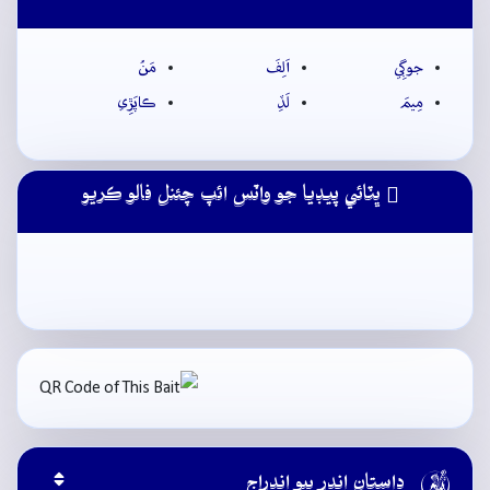
جوڳِي
اَلِفَ
مَنُ
مِيمَ
لَڏِ
ڪاپَڙِي
ڀٽائي پيڊيا جو واٽس ائپ چئنل فالو ڪريو

داستان اندر ٻيو اندراج