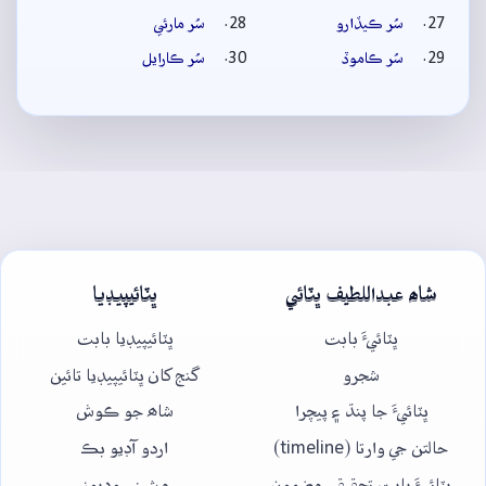
سُر ڪيڏارو
سُر مارئي
سُر ڪاموڏ
سُر ڪارايل
شاھ عبداللطيف ڀٽائي
ڀٽائيپيڊيا
ڀٽائيءَ بابت
ڀٽائيپيڊيا بابت
شجرو
گنج کان ڀٽائيپيڊيا تائين
ڀٽائيءَ جا پنڌ ۽ پيچرا
شاھ جو ڪوش
حالتن جي وارتا (timeline)
اردو آڊيو بڪ
ڀٽائيءَ بابت تحقيقي مضمون
مشيني وڊيوز