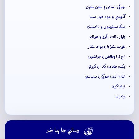
جوڳي، سامي ۽ ڪن ڪپڻ
آديسي ۽ مونا طور سينا
سڳا سيلهيون ۽ نااميدي
بازار، ناٿ، گرو ۽ ھرنام
قوت ڪڙايا ۽ پوڄا ڪار
اڄ نہ اوطاقن ۽ جياسُون
بُک، طعام، گدا ۽ گبري
الله، آدم، جوڳي ۽ سنياسي
ٽيھ اکري
وايون

رسالي جا ٻيا سُر