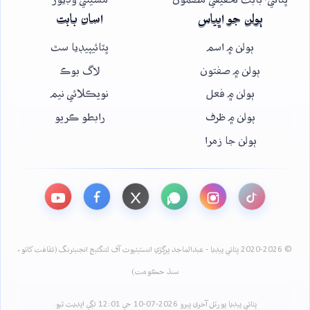
ٻولن جو اڀياس
اسان بابت
ٻولن ۾ اسم
ڀٽائيپيڊيا سٿ
ٻولن ۾ صفتون
لاگ بوڪ
ٻولن ۾ فعل
نويڪلائي نيم
ٻولن ۾ ظرف
رابطو ڪريو
ٻولن جا زمرا
© 2020-2026 ڀٽائي پيڊيا - عبدالماجد ڀرڳڙي انسٽيٽيوٽ آف لئنگئيج انجنيئرنگ (ثقافت کاتو،
سنڌ حڪومت)
ڀٽائي پيڊيا پورٽل آخري ڀيرو 2026-07-10 جي 12:01 لڳي اپڊيٽ ٿيو.