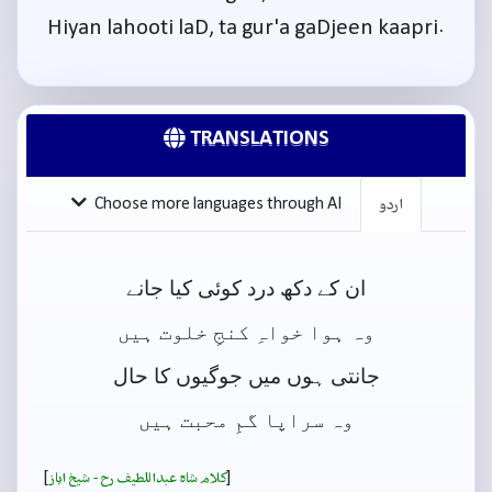
Hiyan lahooti laD, ta gur'a gaDjeen kaapri.
TRANSLATIONS
اردو
Choose more languages through AI
ان کے دکھ درد کوئی کیا جانے
وہ ہوا خواہِ کنجِ خلوت ہیں
جانتی ہوں میں جوگیوں کا حال
وہ سراپا گمِ محبت ہیں
]
[
کلام شاہ عبداللطیف رح - شيخ اياز