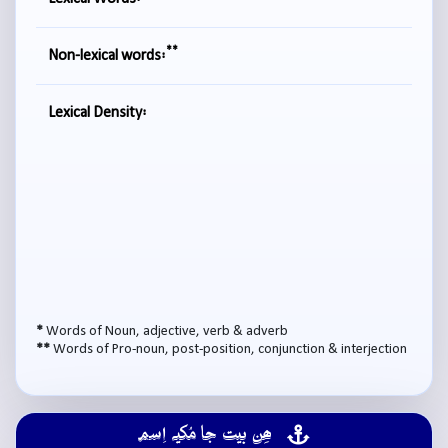
**
Non-lexical words:
Lexical Density:
*
Words of Noun, adjective, verb & adverb
**
Words of Pro-noun, post-position, conjunction & interjection
ھِن بيت جا مُکيہ اِسم