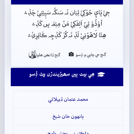
جٖيْ ڀَاي﮼ جُوْکِيْ ٿِيَان تَہ سَنکَّہ سَڀٖيْئِيْ ڇَڎِ﮶
اُوْڎُوْ ٿِيُ اَلِفَکٖيْ مَنُ مِيْمَ س﮼ کَڎِ﮶
هِئَا لَاهُوْتِيْ لَڎِ تَہ کُرَ کَڎِجٍہ ڪَاپَرِيْ﮶

گنج جي ڇاپي ۾ ڏِسو
گنج ڏانھن ھلو
ھِي بيت ٻين سھيڙيندڙن وٽ ڏِسو
محمد عثمان ڏيپلائي
ٻانهون خان شيخ
ڊاڪٽر نبي بخش بلوچ