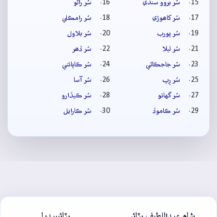
سُر بروو سنڌي
سُر راڻو
سُر کاھوڙي
سُر رامڪلي
سُر پورب
سُر بلاول
سُر ليلا
سُر ڏھر
سُر جاجڪاڻي
سُر ڪاپائتي
سُر رِپ
سُر آسا
سُر گهاتو
سُر ڪيڏارو
سُر ڪاموڏ
سُر ڪارايل