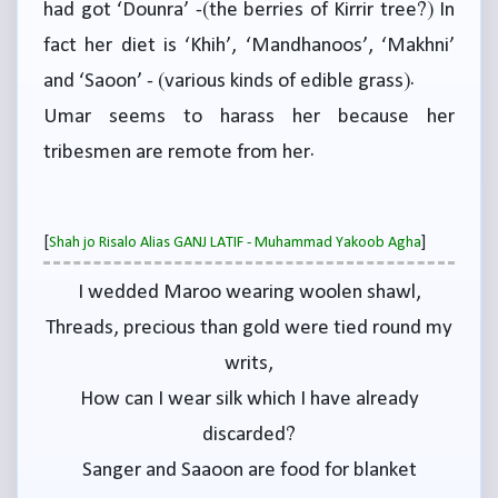
had got ‘Dounra’ -(the berries of Kirrir tree?) In
fact her diet is ‘Khih’, ‘Mandhanoos’, ‘Makhni’
and ‘Saoon’ - (various kinds of edible grass).
Umar seems to harass her because her
tribesmen are remote from her.
[
]
Shah jo Risalo Alias GANJ LATIF - Muhammad Yakoob Agha
I wedded Maroo wearing woolen shawl,
Threads, precious than gold were tied round my
writs,
How can I wear silk which I have already
discarded?
Sanger and Saaoon are food for blanket