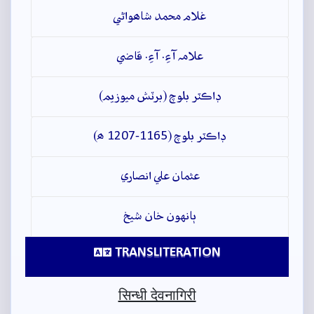
غلام محمد شاھواڻي
علامہ آءِ. آءِ. قاضي
ڊاڪٽر بلوچ (برٽش ميوزيم)
ڊاڪٽر بلوچ (1165-1207 ھ)
عثمان علي انصاري
ٻانهون خان شيخ
TRANSLITERATION
सिन्धी देवनागिरी