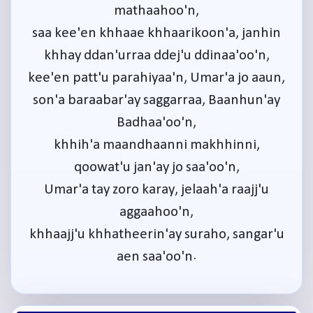
mathaahoo'n,
saa kee'en khhaae khhaarikoon'a, janhin
khhay ddan'urraa ddej'u ddinaa'oo'n,
kee'en patt'u parahiyaa'n, Umar'a jo aaun,
son'a baraabar'ay saggarraa, Baanhun'ay
Badhaa'oo'n,
khhih'a maandhaanni makhhinni,
qoowat'u jan'ay jo saa'oo'n,
Umar'a tay zoro karay, jelaah'a raajj'u
aggaahoo'n,
khhaajj'u khhatheerin'ay suraho, sangar'u
aen saa'oo'n.