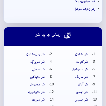
ھنڌ، ڀيڻيون، ڀنگا
زمر زخرف سومرا

رسالي جا ٻيا سُر
سُر ڪلياڻ
سُر يمن ڪلياڻ
سُر کنڀات
سُر سريراڳ
سُر سامونڊي
سُر سھڻي
سُر سارنگ
سُر ڪيڏارو
سُر آبڙي
سُر معذوري
سُر ديسي
سُر ڪوھياري
سُر حسيني
سُر سورٺ