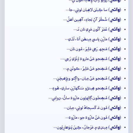
وائِي
(
) سا ڪِيئَن لاهِيان لوئِي، جا…
وائِي
(
) شُڪُرَ آڻِ بَجاءِ، آهِيين اَهلُ…
وائِي
(
) عُمَرَ آئُون مَرِي تان نَہ…
وائِي
(
) مارُنِ پاسي مِينھَن اُٺا، لَڏي…
وائِي
(
) مَنجِهہ رَھِي مَلِيرَ، مُون تان…
وائِي
(
) مُنھِنجو مَنُ ماروءَ ڏِٺَڙي رَچي.…
وائِي
(
) مُنھِنجو مَنُ مَلِيرُ، ڪوٽَنِ ۾…
وائِي
(
) مُنھِنجو مَنُ مِيان، واڳِئو ويڙِهيچَنِ…
وائِي
(
) مُنھِنجو هِينئڙو سَنگهارَنِ ساري، هُوءِ…
وائِي
(
) مُنھِنجُون ڳالِهيُون مارُوءَ ساڻُ، ڍولِئي…
وائِي
(
) مُون مَ کَسيجاهُ لوئِي، مِيان…
وائِي
(
) مُون مَنُ مارُوءَ جو، مارُوءَ…
وائِي
(
) مِينڍي ۾ مَرَجانُ، ڪِينَ پَنوَهارِيُون…