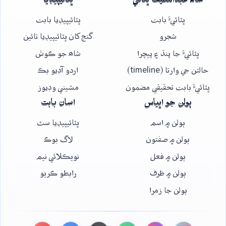
شاھ عبداللطيف ڀٽائي
ڀٽائيپيڊيا
ڀٽائيءَ بابت
ڀٽائيپيڊيا بابت
شجرو
گنج کان ڀٽائيپيڊيا تائين
ڀٽائيءَ جا پنڌ ۽ پيچرا
شاھ جو ڪوش
حالتن جي وارتا (timeline)
اردو آڊيو بڪ
ڀٽائيءَ بابت تحقيقي مضمون
مشيني وڊيوز
ٻولن جو اڀياس
اسان بابت
ٻولن ۾ اسم
ڀٽائيپيڊيا سٿ
ٻولن ۾ صفتون
لاگ بوڪ
ٻولن ۾ فعل
نويڪلائي نيم
ٻولن ۾ ظرف
رابطو ڪريو
ٻولن جا زمرا