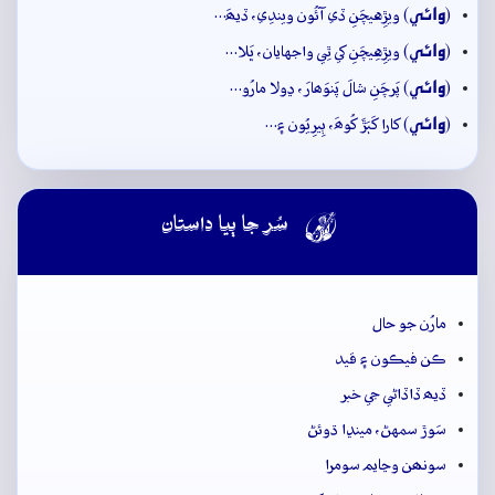
وائِي
(
) ويڙِهيچَنِ ڏي آئُون ويندِي، ڏيھَ…
وائِي
(
) ويڙِهِيچَنِ کي ٿِي واجهايان، ڀَلا…
وائِي
(
) پَرچَنِ شالَ پَنوَھارَ، ڍولا مارُو…
وائِي
(
) کارا کَٻَڙَ کُوھَ، ٻِيرِيُون ۽…

سُر جا ٻيا داستان
مارُن جو حال
ڪن فيڪون ۽ قيد
ڏيھ ڏاڏاڻي جي خبر
سَوڙ سمهڻ، مينڍا ڌوئڻ
سونھن وڃايم سومرا