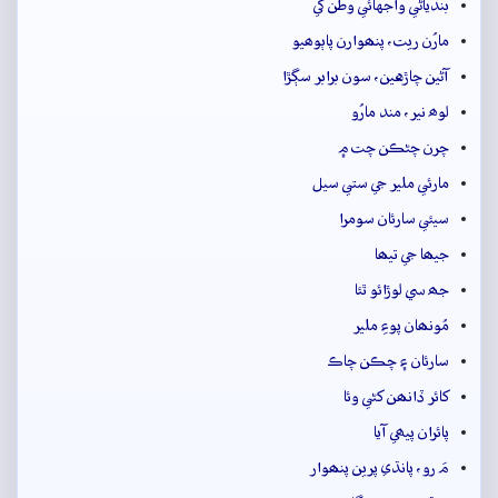
بندياڻي واجهائي وطن کي
مارُن ريت، پنھوارن پاٻوھيو
آڻين چاڙهين، سون برابر سڳڙا
لوھ نير، مند مارُو
چرن چڻڪن چت ۾
مارئي ملير جي ستي سيل
سيئي سارئان سومرا
جيھا جي تيھا
جھ سي لوڙائو ٿئا
مُونھان پوءِ ملير
سارئان ۽ چڪن چاڪ
کائر ڏانھن کڻي وئا
پائران پيھي آيا
مَ رو، پانڌي پرين پنھوار