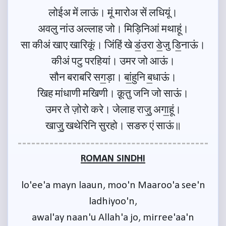
लोईअ में लाऊं। मूं मारोअ सें लधियूं।
अवलु नांउ अल्लाह जो। मिड़िनिआं मथाहूं।
सा कीअं खाए खारिकूं। जिंहिं खे डं॒उरा डे॒जु डि॒नाऊं।
कीअं पटु परहियां। उमर जो आऊं।
सौन बराबरि सग॒ड़ा। बां॒हुनि ब॒धाऊं।
खिह मांधाणी मखिणी। क़ूतु जनि जो साऊं।
उमर ते ज़ोरो करे। जेलाह राजु॒ अगा॒हूं।
खाजु॒ खथेरिनि सुरहो। सङरु एं साऊं॥
ROMAN SINDHI
lo'ee'a mayn laaun, moo'n Maaroo'a see'n
ladhiyoo'n,
awal'ay naan'u Allah'a jo, mirree'aa'n