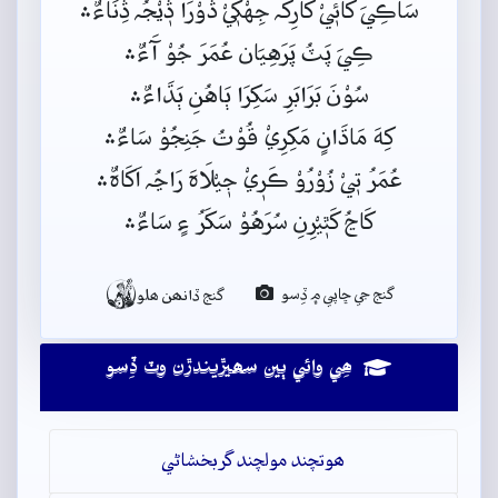
سَاڪِيَ کَائٖيْ کَارِکٌہ جِهْکٖيْ ڎُوْرَا ڎٖيْجُہ ڎِنَاءٌ﮶
ڪِيَ پَٽُ پَرَهِيَان عُمَرَ جُوْ آَءٌ﮶
سُوْنَ بَرَابَرِ سَکِرَا ٻَاهُنِ ٻَڌَاءٌ﮶
کِهَ مَاڌَانٍ مَکِرِيْ قُوْتُ جَنِجُوْ سَاءٌ﮶
عُمَرُ تٖيْ زُوْرُوْ ڪَرٖيْ جٖيْلَاہَ رَاڃُہ اَکَاہٌ﮶
کَاڃُ کَٿٖيْرِنِ سُرَهُوْ سَکَرُ ءٍ سَاءٌ﮶

گنج جي ڇاپي ۾ ڏِسو
گنج ڏانھن ھلو
ھِي وائي ٻين سھيڙيندڙن وٽ ڏِسو
ھوتچند مولچند گربخشاڻي