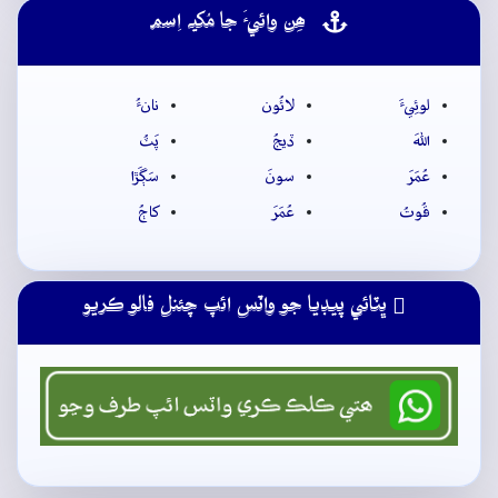
ھِن وائيءَ جا مُکيہ اِسم
لوئِيءَ
لائُون
نانءُ
اللهَ
ڏيجُ
پَٽُ
عُمَرَ
سونَ
سَڳَڙا
قُوتُ
عُمَرَ
کاڄُ
ڀٽائي پيڊيا جو واٽس ائپ چئنل فالو ڪريو