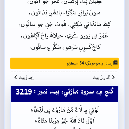
ڪِيئَن
پَٽُ
پَرَهِيان،
عُمَرَ
جو
آئُون،
سونَ
بَرابَرِ
سَڳَڙا،
ٻانھُنِ
ٻَڌائُون،
کِھَہ مانڌاڻِي مَکِڻِي،
قُوتُ
جَنِ
جو
سائُون،
عُمَرَ
تي
زورو
ڪَري،
جيلاھَ
راڄُ اَڳاهُون،
کاڄُ
کَٿيرِنِ سُرَهو، سَڱَرُ
۽
سائُون.
رسالن ۾ موجودگي: 54 سيڪڙو
گُذريلُ بيتُ
اِيندڙُ بيتُ
گنج ۾، سرود مارُئي، بيت نمبر : 3219
لُوْئِيَ م﮼ لَاءٌ مُنْ مَارُوْءَ س﮼ لَڌِيٌ﮶
اَوَّلُ نَاءُ اَللهَ جُوْ مِرَنِئَا مَٿَاہٌ﮶