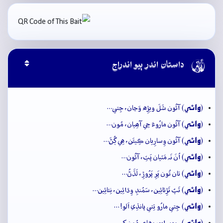

داستان اندر ٻيو اندراج
وائِي
(
) آئُون شَلَ ويڙِه وَڃان، جِتي…
وائِي
(
) آئُون مارُوءَ جِي آھِيان، مُون…
وائِي
(
) آئُون وِسارِيان ڪِيئَن، هِي ڳُڻَ…
وائِي
(
) اُنَ نَہ مَٽيان پَٽِ، آئُون…
وائِي
(
) تان تُون پَرِ پَرُوڙِ، لَڏَڻُ…
وائِي
(
) تَپُ تَڙِئائِين، سَمُنڊِ وِڌائِين، نِئائِين…
وائِي
(
) جِتي مارُو تِتي پانڌِي اَلو!…
وائِي
(
) رويو راتِ وِهاءِ، مُون کي…