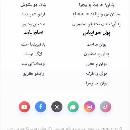
ڀٽائيءَ جا پنڌ ۽ پيچرا
شاھ جو ڪوش
حالتن جي وارتا (timeline)
اردو آڊيو بڪ
ڀٽائيءَ بابت تحقيقي مضمون
مشيني وڊيوز
ٻولن جو اڀياس
اسان بابت
ٻولن ۾ اسم
ڀٽائيپيڊيا سٿ
ٻولن ۾ صفتون
لاگ بوڪ
ٻولن ۾ فعل
نويڪلائي نيم
ٻولن ۾ ظرف
رابطو ڪريو
ٻولن جا زمرا
© 2020-2026 ڀٽائي پيڊيا - عبدالماجد ڀرڳڙي انسٽيٽيوٽ آف لئنگئيج انجنيئرنگ (ثقافت کاتو،