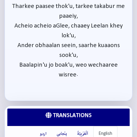
Tharkee paasee thok'u, tarkee takabur me
paaeiy,
Acheio acheio aGlee, chaaey Leelan khey
lok'u,
Ander obhaalan seein, saarhe kuaaons
sook'u,
Baalapin'u jo boak'u, weo wechaaree
wisree.
TRANSLATIONS
English
اَلْعَرَبِيَّةُ
پنْجابی
اردو