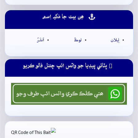
ھِن بيت جا مُکيہ اِسم
لِيلان
لوڪُ
اَندَرُ
ڀٽائي پيڊيا جو واٽس ائپ چئنل فالو ڪريو