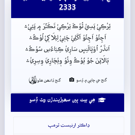
2333
ٿِرْڪِيْ پَسِيْ ٿُوْڪَ تِرْڪِيْ تَڪَبُّرَ م﮼ پَئِيْ﮶
اَچِئُوْ اَچِئُوْ اَکَلِيْ چَئٖيْ لِيْلَا کٖيْ لُوْڪُ﮶
اَندَّرُ اُوْڀَالَنِس﮼ سَارٖيْ ڪِيَاءُسِ سُوْڪُ﮶
ٻَالَاپَنَ جُوْ ٻُوْڪُ وِئُوْ وٖيْچَارِيَ وِسِرِيْ﮶

گنج جي ڇاپي ۾ ڏِسو
گنج ڏانھن ھلو
ھِي بيت ٻين سھيڙيندڙن وٽ ڏِسو
ڊاڪٽر ارنيسٽ ٽرمپ