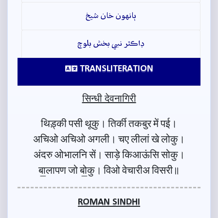
ٻانهون خان شيخ
ڊاڪٽر نبي بخش بلوچ
TRANSLITERATION
सिन्धी देवनागिरी
थिड़्की पसी थूकु। तिर्की तकबुर में पई।
अचिओ अचिओ अगली। चए लीलां खे लोकु।
अंदरु ओभालनि सें। साड़े किआऊंसि सोकु।
बा॒लापण जो बो॒कु। विओ वेचारीअ विसरी॥
ROMAN SINDHI