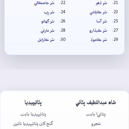
سُر ڏھر
سُر جاجڪاڻي
سُر ڪاپائتي
سُر رِپ
سُر آسا
سُر گهاتو
سُر ڪيڏارو
سُر مارئي
سُر ڪاموڏ
سُر ڪارايل
شاھ عبداللطيف ڀٽائي
ڀٽائيپيڊيا
ڀٽائيءَ بابت
ڀٽائيپيڊيا بابت
شجرو
گنج کان ڀٽائيپيڊيا تائين