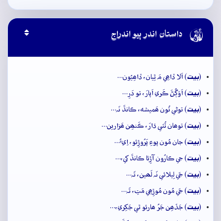

داستان اندر ٻيو اندراج
بيت
(
) اَلا ڏاھِي مَ ٿِيان، ڏاھِيُون…
بيت
(
) اَوَڳُڻَ ڪَري اَپارَ، تو دَرِ…
بيت
(
) توڻي تُون ھَميشه، ڪانڌَ نَہ…
بيت
(
) توھان ٽُٽي ڌارَ، ڪَنھِن ھَزارين…
بيت
(
) جان مُون پوءِ پَرُوڙِئو، اِيءُ…
بيت
(
) جي ڪارُون آڙِئا ڪانڌَ کي،…
بيت
(
) جَي لِيلائي نَہ لَھين، تَہ…
بيت
(
) جَي مُون مُوڙِھِي مَتِ، تَہ…
بيت
(
) جَڏھِن جَرُ ھارئو ٿي جَکِري،…