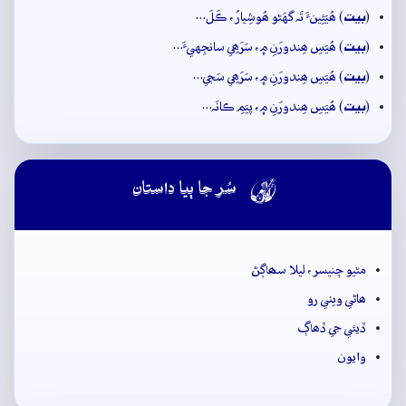
بيت
(
) ھُيَئِينءَ تَہ گهَڻو ھُوشِيارُ، ڪَلَ…
بيت
(
) ھُيَسِ ھِندورَنِ ۾، سَرَھِي سانجِهيءَ…
بيت
(
) ھُيَسِ ھِندورَنِ ۾، سَرَھِي سَڄي…
بيت
(
) ھُيَسِ ھِندورَنِ ۾، پيَمِ ڪانَہ…

سُر جا ٻيا داستان
مڻيو چنيسر، ليلا سھاڳڻ
ھاڻي ويٺي رو
ڏيئي جي ڏھاڳ
وايون