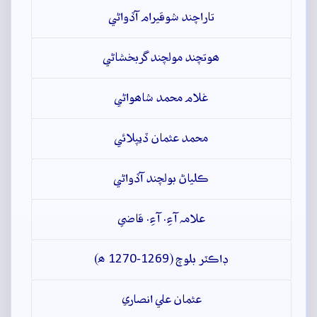
تاراچند شوقيرام آڏواڻي
ھوتچند مولچند گربخشاڻي
غلام محمد شاھواڻي
محمد عثمان ڏيپلائي
ڪلياڻ بولچند آڏواڻي
علامہ آءِ. آءِ. قاضي
ڊاڪٽر بلوچ (1269-1270 ھ)
عثمان علي انصاري