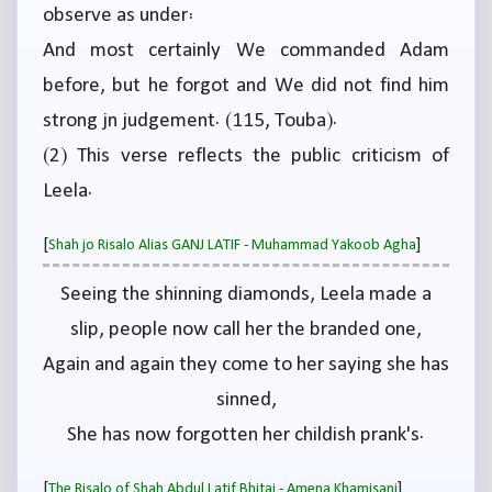
observe as under:
And most certainly We commanded Adam
before, but he forgot and We did not find him
strong jn judgement. (115, Touba).
(2) This verse reflects the public criticism of
Leela.
[
]
Shah jo Risalo Alias GANJ LATIF - Muhammad Yakoob Agha
Seeing the shinning diamonds, Leela made a
slip, people now call her the branded one,
Again and again they come to her saying she has
sinned,
She has now forgotten her childish prank's.
[
]
The Risalo of Shah Abdul Latif Bhitai - Amena Khamisani