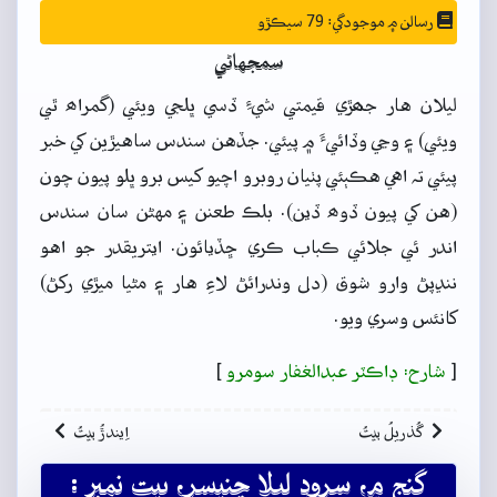
رسالن ۾ موجودگي: 79 سيڪڙو
سمجهاڻي
ليلان هار جھڙي قيمتي شيءِ ڏسي ڀلجي ويئي (گمراھ ٿي
ويئي) ۽ وڃي وڏائيءَ ۾ پيئي. جڏهن سندس ساهيڙين کي خبر
پيئي تہ اهي هڪٻئي پٺيان روبرو اچيو کيس برو ڀلو پيون چون
(هن کي پيون ڏوھ ڏين). بلڪ طعنن ۽ مهڻن سان سندس
اندر ئي جلائي ڪباب ڪري ڇڏيائون. ايتريقدر جو اهو
ننڍپڻ وارو شوق (دل وندرائڻ لاءِ هار ۽ مڻيا ميڙي رکڻ)
کانئس وسري ويو.
[
شارح: ڊاڪٽر عبدالغفار سومرو
]
گُذريلُ بيتُ
اِيندڙُ بيتُ
گنج ۾، سرود ليلا چنيسر، بيت نمبر :