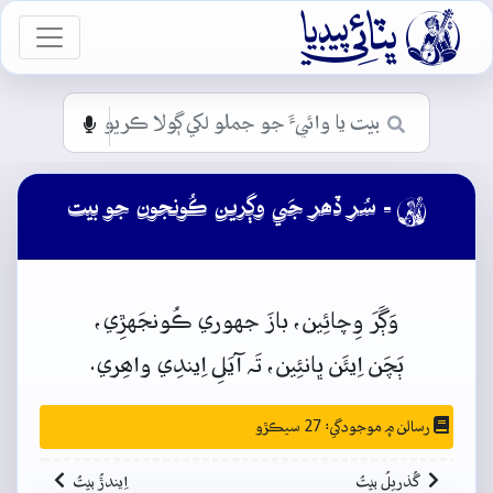

vigation
- سُر ڏھر جَي وڳرين ڪُونجون جو بيت

وَڳَرَ وِچائِين،
بازَ
جهوري ڪُونجَهڙِي،
ٻَچَن
اِيئَن
ڀانئِين،
تَہ
آيَلِ
اِيندِي
واھِري.
رسالن ۾ موجودگي: 27 سيڪڙو
گُذريلُ بيتُ
اِيندڙُ بيتُ