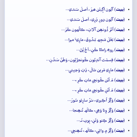
بيت
(
) آيُون اَڳِيئَن ھيرَ، اَصلَ سَندي…
بيت
(
) آيُون ڍورِ ڍَرِي، اَصلَ سَندي…
بيت
(
) اُتَرَ ڏُونھِن آلاپَ، ڪالُهون ڪَرَ…
بيت
(
) بَغَلَ مَنجِهہ بَندُوقَ، مارِيءَ ميرا…
بيت
(
) روھِ راماڻا ڪَنِ، اَڄُ پُڻ…
بيت
(
) قِسمَتَ آندِيُون ڪُونجڙَيُون، وَطَنُ سَندُنِ…
بيت
(
) مارِي مَرين شالَ، ڍَٻَ وَڃنِيئي…
بيت
(
) مَ لَئُن ڪُونجِي ماٺِ ڪَرِ،…
بيت
(
) مَ لَئُنِ ڪُونجِي ماٺِ ڪَرِ،…
بيت
(
) وَڳَرَ اُڪِيري، سَرُ سارِئو سُورَ…
بيت
(
) وَڳَرَ وِئا وَھِي، ڪالَهہ تُنھِنجا…
بيت
(
) وَڳَرَ ڪِئو وَتَنِ، پِرتِ نَہ…
بيت
(
) وَڳَرَ ۾ وائِي، ڪالَهہ، تُنھِنجِي…