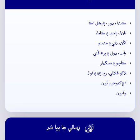
ڪنڊا، ڍور، پٽيھل اڪ
نانءُ، ٻاجهہ ۽ ڪانڌ
اڱڻ، ڌڻي ۽ مدينو
رات، ڍول ۽ پرھ ڦُٽي
ڪاڇو ۽ سنگهار
لاکو ڦلاڻي، ريٻاڙي ۽ اوڏ
اڄ گهرجين تُون
وايون

رسالي جا ٻيا سُر