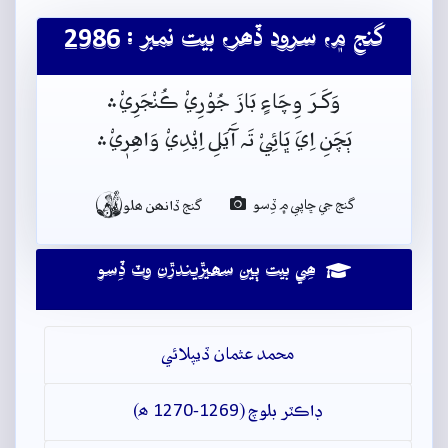
گنج ۾، سرود ڏھر، بيت نمبر : 2986
وَکَـرَ وِچَاءٍ بَازَ جُوْرِيْ ڪُنْجَرِيْ﮶
ٻَچَنِ اِيَ ڀَائِيْ تَہ آَيَلِ اِيْدِيْ وَاهِرٖيْ﮶

گنج جي ڇاپي ۾ ڏِسو
گنج ڏانھن ھلو
ھِي بيت ٻين سھيڙيندڙن وٽ ڏِسو
محمد عثمان ڏيپلائي
ڊاڪٽر بلوچ (1269-1270 ھ)