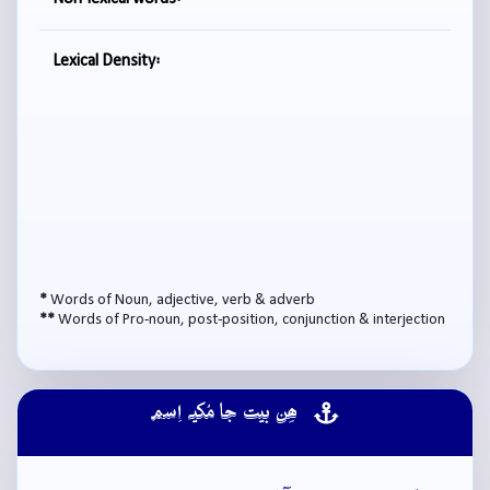
Lexical Density:
*
Words of Noun, adjective, verb & adverb
**
Words of Pro-noun, post-position, conjunction & interjection
ھِن بيت جا مُکيہ اِسم