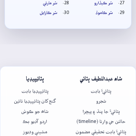
سُر ڪيڏارو
سُر مارئي
سُر ڪاموڏ
سُر ڪارايل
شاھ عبداللطيف ڀٽائي
ڀٽائيپيڊيا
ڀٽائيءَ بابت
ڀٽائيپيڊيا بابت
شجرو
گنج کان ڀٽائيپيڊيا تائين
ڀٽائيءَ جا پنڌ ۽ پيچرا
شاھ جو ڪوش
حالتن جي وارتا (timeline)
اردو آڊيو بڪ
ڀٽائيءَ بابت تحقيقي مضمون
مشيني وڊيوز