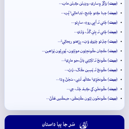
بيت
(
) وَڳَرُ وِساري، ويٺِيئَن ڪِيئَن ماٺِ…
بيت
(
) چيتا ڪِئو چُڻيجِ، بَڊاماڻِيءَ ڀُتِ…
بيت
(
) چُڻي نَہ اُڀِي روءِ، سارِئو…
بيت
(
) چُڻي نَہ ٻِئَنِ گَڏُ، وَڏي…
بيت
(
) ڇڏِئو ڇَپَرق وَٽِ، رِڙِھئو ريجاڻِيءَ…
بيت
(
) ڪَڇان ڪُونجِيُون موٽِيُون، پُورِيُون پَراھين…
بيت
(
) ڪُونجَ نَہ لَکِيُئِي ٻاڻَ،جو مارِيءَ…
بيت
(
) ڪُونجَ نَہ پَسِين ڪَکَ، ڍَٻُ…
بيت
(
) ڪُونجَڙِيءَ ڪالَهہ لَنئِي، سَڄَڻَ وِڌا…
بيت
(
) ڪُونجُنِ کي ڪِيمَ چَئُہ، جٖي…
بيت
(
) ڪُونجُون ٿِيُون ڪُڻِڪَن، جيڪُسِ ھَلَڻَ…

سُر جا ٻيا داستان