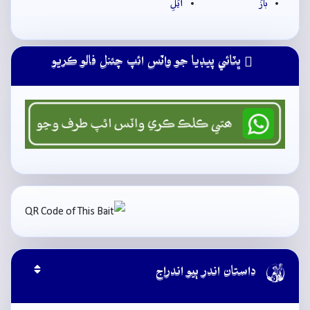
بازَ
آيَلِ
ڀٽائي پيڊيا جو واٽس ائپ چئنل فالو ڪريو

داستان اندر ٻيو اندراج