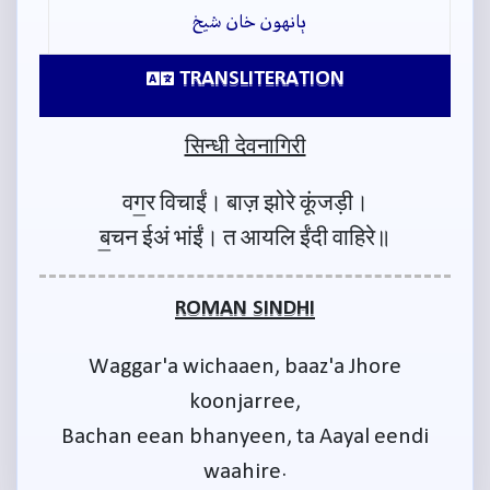
ٻانهون خان شيخ
TRANSLITERATION
सिन्धी देवनागिरी
वग॒र विचाईं। बाज़ झोरे कूंजड़ी।
ब॒चन ईअं भांईं। त आयलि ईंदी वाहिरे॥
ROMAN SINDHI
Waggar'a wichaaen, baaz'a Jhore
koonjarree,
Bachan eean bhanyeen, ta Aayal eendi
waahire.