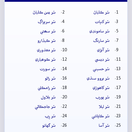
سُر ڪلياڻ
سُر يمن ڪلياڻ
سُر کنڀات
سُر سريراڳ
سُر سامونڊي
سُر سھڻي
سُر سارنگ
سُر ڪيڏارو
سُر آبڙي
سُر معذوري
سُر ديسي
سُر ڪوھياري
سُر حسيني
سُر سورٺ
سُر بروو سنڌي
سُر راڻو
سُر کاھوڙي
سُر رامڪلي
سُر پورب
سُر بلاول
سُر ليلا
سُر جاجڪاڻي
سُر ڪاپائتي
سُر رِپ
سُر آسا
سُر گهاتو