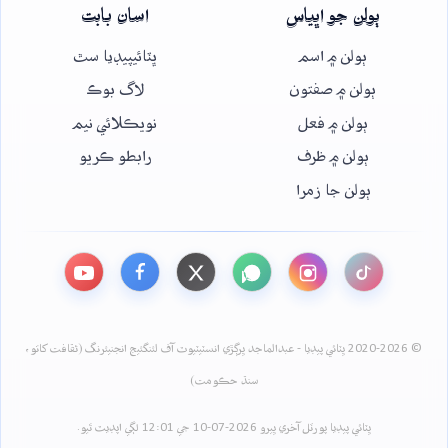
ٻولن جو اڀياس
اسان بابت
ٻولن ۾ اسم
ڀٽائيپيڊيا سٿ
ٻولن ۾ صفتون
لاگ بوڪ
ٻولن ۾ فعل
نويڪلائي نيم
ٻولن ۾ ظرف
رابطو ڪريو
ٻولن جا زمرا
© 2020-2026 ڀٽائي پيڊيا - عبدالماجد ڀرڳڙي انسٽيٽيوٽ آف لئنگئيج انجنيئرنگ (ثقافت کاتو،
سنڌ حڪومت)
ڀٽائي پيڊيا پورٽل آخري ڀيرو 2026-07-10 جي 12:01 لڳي اپڊيٽ ٿيو.