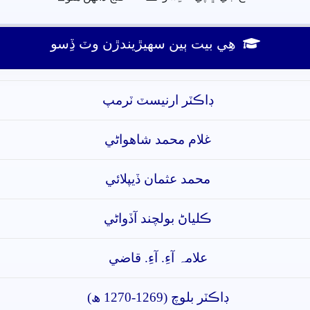
ھِي بيت ٻين سھيڙيندڙن وٽ ڏِسو
ڊاڪٽر ارنيسٽ ٽرمپ
غلام محمد شاھواڻي
محمد عثمان ڏيپلائي
ڪلياڻ بولچند آڏواڻي
علامہ آءِ. آءِ. قاضي
ڊاڪٽر بلوچ (1269-1270 ھ)