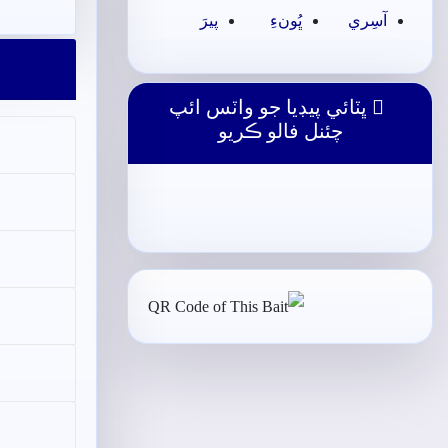
آسِري
ڀُونءِ
پيرَ
ڀٽائي پيڊيا جو واٽس ائپ
چئنل فالو ڪريو