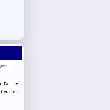
.
glish
n. But the
uffered on