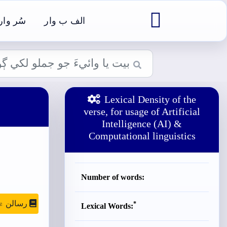

الف ب وار
سُر وار
Lexical Density of the
verse, for usage of Artificial
Intelligence (AI) &
Computational linguistics
Number of words:
رسالن ۾ موج
*
Lexical Words: