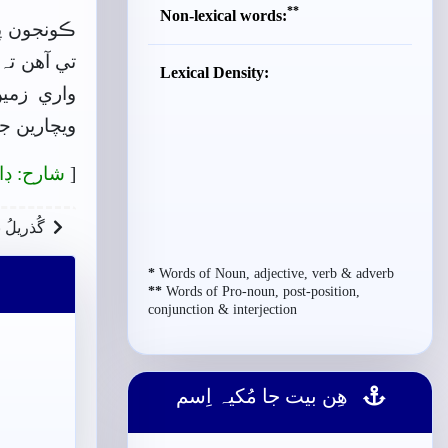
**
Non-lexical words:
ڪونجون پا
تي آهن تہ
Lexical Density:
واري زمي
ويچارين جا
[
شارح: ڊا
گُذريلُ 
*
Words of Noun, adjective, verb & adverb
**
Words of Pro-noun, post-position,
conjunction & interjection
ھِن بيت جا مُکيہ اِسم