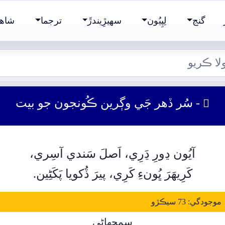
گنج
لِپِيُون
سھيڙِيندڙَ
ترجما
شاھ 
- سُر ڏھر جَي وڳرين ڪُونجون جو بيت

آيُون
ڍورِ ڍَرِي، اَصلَ
سَندي
آسِري،
کَرِيھَرَ
ڀُونءِ
کَرِي،
پيرَ
ڏُکويا پَکَڻِين.
ودگي: 73 سيڪڙو
سمجهاڻي