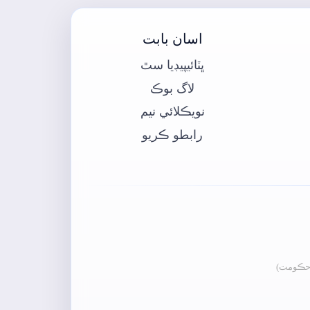
اسان بابت
ڀٽائيپيڊيا سٿ
لاگ بوڪ
نويڪلائي نيم
رابطو ڪريو