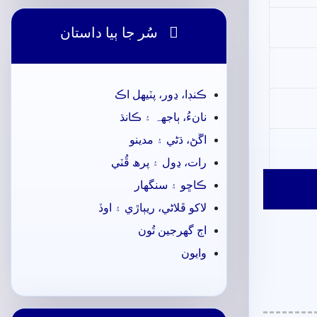

سُر جا ٻيا داستان
ڪنڊا، ڍور، پٽيھل اڪ
نانءُ، ٻاجهہ ۽ ڪانڌ
اڱڻ، ڌڻي ۽ مدينو
رات، ڍول ۽ پرھ ڦُٽي
ڪاڇو ۽ سنگهار
لاکو ڦلاڻي، ريٻاڙي ۽ اوڏ
اڄ گهرجين تُون
وايون