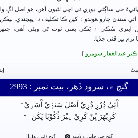
ڻيءَ جي ساڳئي ڍوري تي اچي لٿيون آهن، هو اصل اڳ و
 اتي سندن چارو هوندو ۽ کين ڪا تڪليف نہ پھچندي. ليڪن 
ن ايتري سُڪي ۽ پَڪي يعني ٺوٺ ٿي ويئي آهي، جنھ
 نرم پير ڦٽي ڇڏيا.
ڪٽر عبدالغفار سومرو
]
بيتُ
اِي
گنج ۾، سرود ڏھر، بيت نمبر : 2993
آَئِيٌ ڊُرْرِ ڊُرِيْ اَصْلَ سَندّٖيْ آَسَرٖيْ﮶
کَرِيْهَرَ ڀُنْ کَرِيْ پٖيْرَ ڎُکُوْيَا پَکَن﮼﮶

گنج جي ڇاپي ۾ ڏِسو
گنج ڏانھن ھلو