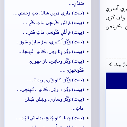
سَندُنِ…
اري آسري
بيت
(
) مارِي مَرين شالَ، ڍَٻَ وَڃنِيئي…
وڏن کَڙن
بيت
(
) مَ لَئُن ڪُونجِي ماٺِ ڪَرِ،…
ن ڪونجن
بيت
(
) مَ لَئُنِ ڪُونجِي ماٺِ ڪَرِ،…
بيت
(
) وَڳَرَ اُڪِيري، سَرُ سارِئو سُورَ…
بيت
(
) وَڳَرَ وِئا وَھِي، ڪالَهہ تُنھِنجا…
بيت
(
) وَڳَرَ وِچائِين، بازَ جهوري
ندڙُ بيتُ
ڪُونجَهڙِي،…
بيت
(
) وَڳَرَ ڪِئو وَتَنِ، پِرتِ نَہ…
بيت
(
) وَڳَرَ ۾ وائِي، ڪالَهہ، تُنھِنجِي…
بيت
(
) وَڳَرُ وِساري، ويٺِيئَن ڪِيئَن
ماٺِ…
بيت
(
) چيتا ڪِئو چُڻيجِ، بَڊاماڻِيءَ ڀُتِ…