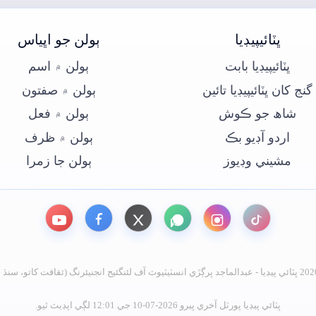
ڀٽائيپيڊيا
ٻولن جو اڀياس
ڀٽائيپيڊيا بابت
ٻولن ۾ اسم
گنج کان ڀٽائيپيڊيا تائين
ٻولن ۾ صفتون
شاھ جو ڪوش
ٻولن ۾ فعل
اردو آڊيو بڪ
ٻولن ۾ ظرف
مشيني وڊيوز
ٻولن جا زمرا
ڀٽائي پيڊيا پورٽل آخري ڀيرو 2026-07-10 جي 12:01 لڳي اپڊيٽ ٿيو.