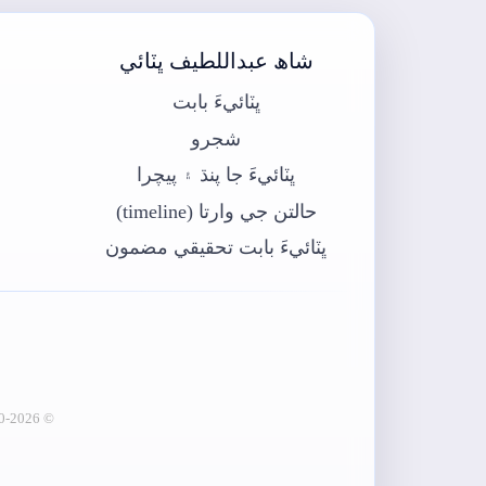
شاھ عبداللطيف ڀٽائي
ڀٽائيءَ بابت
شجرو
ڀٽائيءَ جا پنڌ ۽ پيچرا
حالتن جي وارتا (timeline)
ڀٽائيءَ بابت تحقيقي مضمون
© 2020-2026 ڀٽائي پيڊيا - عبدالماجد ڀرڳڙي انسٽيٽيوٽ آف لئنگئيج انجنيئرنگ (ثقافت کاتو، سنڌ حڪومت)