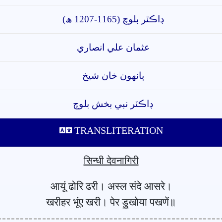
ڊاڪٽر بلوچ (1165-1207 ھ)
عثمان علي انصاري
ٻانهون خان شيخ
ڊاڪٽر نبي بخش بلوچ
TRANSLITERATION
सिन्धी देवनागिरी
आयूं ढोरि ढरी। अस्ल संदे आसरे।
खरीहर भूंए खरी। पेर डु॒खोया पखणें॥