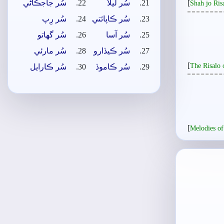
[
سُر ليلا
سُر جاجڪاڻي
Shah jo Ri
سُر ڪاپائتي
سُر رِپ
سُر آسا
سُر گهاتو
سُر ڪيڏارو
سُر مارئي
[
The Risalo 
سُر ڪاموڏ
سُر ڪارايل
[
Melodies of