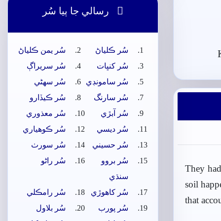

رسالي جا ٻيا سُر
سُر ڪلياڻ
سُر يمن ڪلياڻ
سُر کنڀات
سُر سريراڳ
سُر سامونڊي
سُر سھڻي
سُر سارنگ
سُر ڪيڏارو
سُر آبڙي
سُر معذوري
سُر ديسي
سُر ڪوھياري
سُر حسيني
سُر سورٺ
سُر بروو
سُر راڻو
They had 
سنڌي
soil happ
سُر کاھوڙي
سُر رامڪلي
that acco
سُر پورب
سُر بلاول