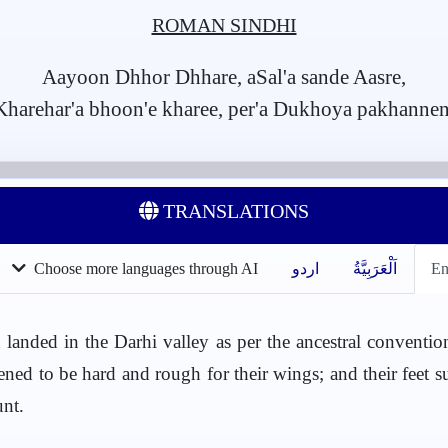
ROMAN SINDHI
Aayoon Dhhor Dhhare, aSal'a sande Aasre,
Kharehar'a bhoon'e kharee, per'a Dukhoya pakhannen
TRANSLATIONS
En
اَلْعَرَبِيَّةُ
اردو
Choose more languages through AI
landed in the Darhi valley as per the ancestral conventio
ened to be hard and rough for their wings; and their feet s
unt.