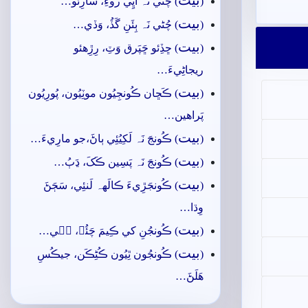
بيت
(
) چُڻي نَہ اُڀِي روءِ، سارِئو…
بيت
(
) چُڻي نَہ ٻِئَنِ گَڏُ، وَڏي…
بيت
(
) ڇڏِئو ڇَپَرق وَٽِ، رِڙِھئو
ريجاڻِيءَ…
بيت
(
) ڪَڇان ڪُونجِيُون موٽِيُون، پُورِيُون
پَراھين…
بيت
(
) ڪُونجَ نَہ لَکِيُئِي ٻاڻَ،جو مارِيءَ…
بيت
(
) ڪُونجَ نَہ پَسِين ڪَکَ، ڍَٻُ…
بيت
(
) ڪُونجَڙِيءَ ڪالَهہ لَنئِي، سَڄَڻَ
وِڌا…
بيت
(
) ڪُونجُنِ کي ڪِيمَ چَئُہ، جٖي…
بيت
(
) ڪُونجُون ٿِيُون ڪُڻِڪَن، جيڪُسِ
ھَلَڻَ…