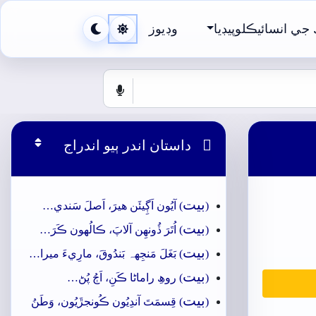
جي انسائيڪلوپيڊيا
وڊيوز

داستان اندر ٻيو اندراج
بيت
(
) آيُون اَڳِيئَن ھيرَ، اَصلَ سَندي…
بيت
(
) اُتَرَ ڏُونھِن آلاپَ، ڪالُهون ڪَرَ…
بيت
(
) بَغَلَ مَنجِهہ بَندُوقَ، مارِيءَ ميرا…
بيت
(
) روھِ راماڻا ڪَنِ، اَڄُ پُڻ…
بيت
(
) قِسمَتَ آندِيُون ڪُونجڙَيُون، وَطَنُ