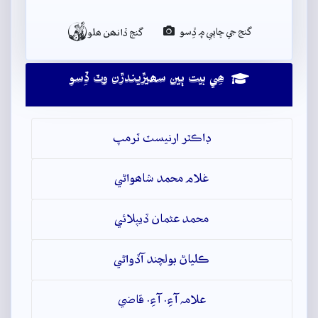

گنج جي ڇاپي ۾ ڏِسو
گنج ڏانھن ھلو
ھِي بيت ٻين سھيڙيندڙن وٽ ڏِسو
ڊاڪٽر ارنيسٽ ٽرمپ
غلام محمد شاھواڻي
محمد عثمان ڏيپلائي
ڪلياڻ بولچند آڏواڻي
علامہ آءِ. آءِ. قاضي