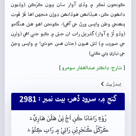
ڪونجون ٽڪر ۾ وڏي آواز سان پيون ڪرَڪن (وڏيون
دانھون ڪن، هيڏانھن هوڏانھن ڊوڙن منجهن اها ڦڙ ڦوٽ
پنھنجي وطن واپس ورڻ جي آهي). ڪونجن اهو هل هنگامو
(وڏو لُڙ ۽ آواز) گذريل رات ان جبل ۾ ڪيو جتي اهي (ولرن
جي صورت ۾) لٿل هيون (جتان هنن خوشيءَ ۾ واپس وڃڻ
جي تياري پئي ڪئي)
[
شارح: ڊاڪٽر عبدالغفار سومرو
]
اِيندڙُ بيتُ
گنج ۾، سرود ڏھر، بيت نمبر : 2981
رُوْہِ رَامَانَا ڪَنِ اَڃُ پَنْ هَلَنَ هَارِيٌ﮶
ڪَرَکَلُ ڪُنْجَرِيُنِ رَائٖيْ م﮼ رَاتِ ڪِئُوْ﮶