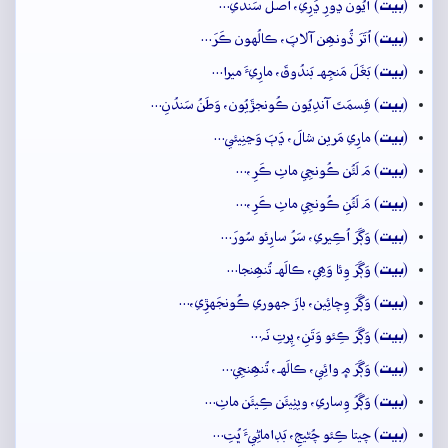
بيت
(
) آيُون ڍورِ ڍَرِي، اَصلَ سَندي…
بيت
(
) اُتَرَ ڏُونھِن آلاپَ، ڪالُهون ڪَرَ…
بيت
(
) بَغَلَ مَنجِهہ بَندُوقَ، مارِيءَ ميرا…
بيت
(
) قِسمَتَ آندِيُون ڪُونجڙَيُون، وَطَنُ سَندُنِ…
بيت
(
) مارِي مَرين شالَ، ڍَٻَ وَڃنِيئي…
بيت
(
) مَ لَئُن ڪُونجِي ماٺِ ڪَرِ،…
بيت
(
) مَ لَئُنِ ڪُونجِي ماٺِ ڪَرِ،…
بيت
(
) وَڳَرَ اُڪِيري، سَرُ سارِئو سُورَ…
بيت
(
) وَڳَرَ وِئا وَھِي، ڪالَهہ تُنھِنجا…
بيت
(
) وَڳَرَ وِچائِين، بازَ جهوري ڪُونجَهڙِي،…
بيت
(
) وَڳَرَ ڪِئو وَتَنِ، پِرتِ نَہ…
بيت
(
) وَڳَرَ ۾ وائِي، ڪالَهہ، تُنھِنجِي…
بيت
(
) وَڳَرُ وِساري، ويٺِيئَن ڪِيئَن ماٺِ…
بيت
(
) چيتا ڪِئو چُڻيجِ، بَڊاماڻِيءَ ڀُتِ…