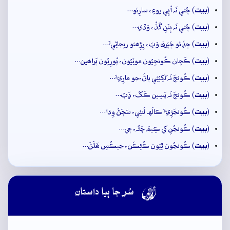
بيت
(
) چُڻي نَہ اُڀِي روءِ، سارِئو…
بيت
(
) چُڻي نَہ ٻِئَنِ گَڏُ، وَڏي…
بيت
(
) ڇڏِئو ڇَپَرق وَٽِ، رِڙِھئو ريجاڻِيءَ…
بيت
(
) ڪَڇان ڪُونجِيُون موٽِيُون، پُورِيُون پَراھين…
بيت
(
) ڪُونجَ نَہ لَکِيُئِي ٻاڻَ،جو مارِيءَ…
بيت
(
) ڪُونجَ نَہ پَسِين ڪَکَ، ڍَٻُ…
بيت
(
) ڪُونجَڙِيءَ ڪالَهہ لَنئِي، سَڄَڻَ وِڌا…
بيت
(
) ڪُونجُنِ کي ڪِيمَ چَئُہ، جٖي…
بيت
(
) ڪُونجُون ٿِيُون ڪُڻِڪَن، جيڪُسِ ھَلَڻَ…

سُر جا ٻيا داستان