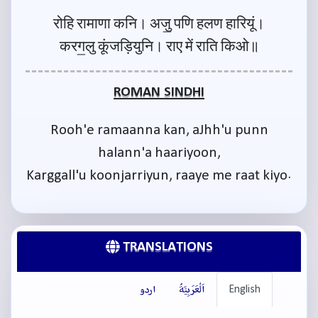
रोहि रामाणा कनि। अजु॒ पणि हलण हारियूं।
करग॒लु कूंजड़ियुनि। राए में राति किओ॥
ROMAN SINDHI
Rooh'e ramaanna kan, aJhh'u punn
halann'a haariyoon,
Karggall'u koonjarriyun, raaye me raat kiyo.
TRANSLATIONS
English
اَلْعَرَبِيَّةُ
اردو