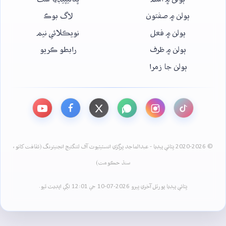
ٻولن ۾ صفتون
لاگ بوڪ
ٻولن ۾ فعل
نويڪلائي نيم
ٻولن ۾ ظرف
رابطو ڪريو
ٻولن جا زمرا
© 2020-2026 ڀٽائي پيڊيا - عبدالماجد ڀرڳڙي انسٽيٽيوٽ آف لئنگئيج انجنيئرنگ (ثقافت کاتو،
سنڌ حڪومت)
ڀٽائي پيڊيا پورٽل آخري ڀيرو 2026-07-10 جي 12:01 لڳي اپڊيٽ ٿيو.