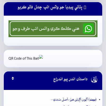
ڀٽائي پيڊيا جو واٽس ائپ چئنل فالو ڪريو

داستان اندر ٻيو اندراج
بيت
(
) آيُون اَڳِيئَن ھيرَ، اَصلَ سَندي…