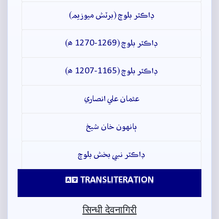
ڊاڪٽر بلوچ (برٽش ميوزيم)
ڊاڪٽر بلوچ (1269-1270 ھ)
ڊاڪٽر بلوچ (1165-1207 ھ)
عثمان علي انصاري
ٻانهون خان شيخ
ڊاڪٽر نبي بخش بلوچ
TRANSLITERATION
सिन्धी देवनागिरी