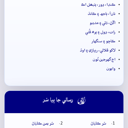
ڪنڊا، ڍور، پٽيھل اڪ
نانءُ، ٻاجهہ ۽ ڪانڌ
اڱڻ، ڌڻي ۽ مدينو
رات، ڍول ۽ پرھ ڦُٽي
ڪاڇو ۽ سنگهار
لاکو ڦلاڻي، ريٻاڙي ۽ اوڏ
اڄ گهرجين تُون
وايون

رسالي جا ٻيا سُر
سُر ڪلياڻ
سُر يمن ڪلياڻ