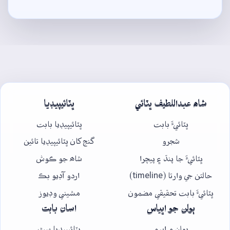
شاھ عبداللطيف ڀٽائي
ڀٽائيپيڊيا
ڀٽائيءَ بابت
ڀٽائيپيڊيا بابت
شجرو
گنج کان ڀٽائيپيڊيا تائين
ڀٽائيءَ جا پنڌ ۽ پيچرا
شاھ جو ڪوش
حالتن جي وارتا (timeline)
اردو آڊيو بڪ
ڀٽائيءَ بابت تحقيقي مضمون
مشيني وڊيوز
ٻولن جو اڀياس
اسان بابت
ٻولن ۾ اسم
ڀٽائيپيڊيا سٿ