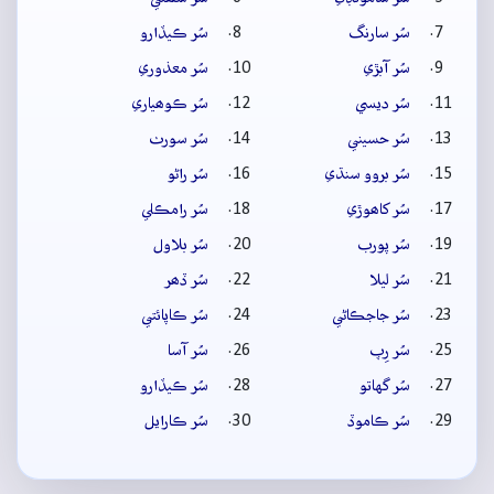
سُر سارنگ
سُر ڪيڏارو
سُر آبڙي
سُر معذوري
سُر ديسي
سُر ڪوھياري
سُر حسيني
سُر سورٺ
سُر بروو سنڌي
سُر راڻو
سُر کاھوڙي
سُر رامڪلي
سُر پورب
سُر بلاول
سُر ليلا
سُر ڏھر
سُر جاجڪاڻي
سُر ڪاپائتي
سُر رِپ
سُر آسا
سُر گهاتو
سُر ڪيڏارو
سُر ڪاموڏ
سُر ڪارايل