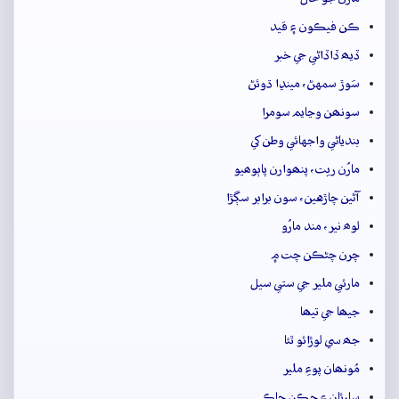
ڪن فيڪون ۽ قيد
ڏيھ ڏاڏاڻي جي خبر
سَوڙ سمهڻ، مينڍا ڌوئڻ
سونھن وڃايم سومرا
بندياڻي واجهائي وطن کي
مارُن ريت، پنھوارن پاٻوھيو
آڻين چاڙهين، سون برابر سڳڙا
لوھ نير، مند مارُو
چرن چڻڪن چت ۾
مارئي ملير جي ستي سيل
جيھا جي تيھا
جھ سي لوڙائو ٿئا
مُونھان پوءِ ملير
سارئان ۽ چڪن چاڪ