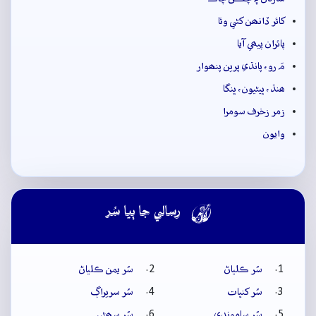
کائر ڏانھن کڻي وئا
پائران پيھي آيا
مَ رو، پانڌي پرين پنھوار
ھنڌ، ڀيڻيون، ڀنگا
زمر زخرف سومرا
وايون

رسالي جا ٻيا سُر
سُر ڪلياڻ
سُر يمن ڪلياڻ
سُر کنڀات
سُر سريراڳ
سُر سامونڊي
سُر سھڻي