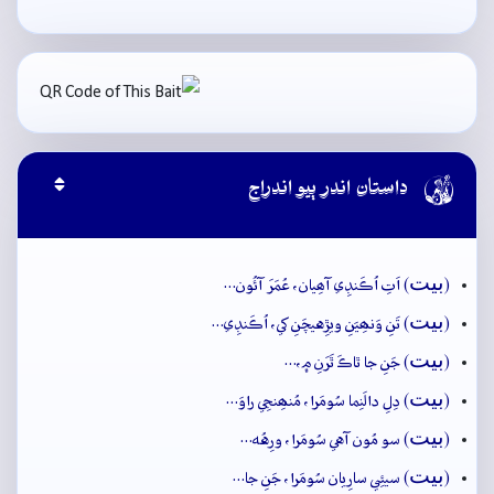

داستان اندر ٻيو اندراج
بيت
(
) اَتِ اُڪَنڊِي آھِيان، عُمَرَ آئُون…
بيت
(
) تَنِ وَنھِيَنِ ويڙِهيچَنِ کي، اُڪَنڊِي…
بيت
(
) جَنِ جا ٿاڪَ ٿَرَنِ ۾،…
بيت
(
) دِلِ دالَنِما سُومَرا، مُنھِنجِي راوَ…
بيت
(
) سو مُون آهي سُومَرا، ورِهُه…
بيت
(
) سيئِي سارِيان سُومَرا، جَنِ جا…