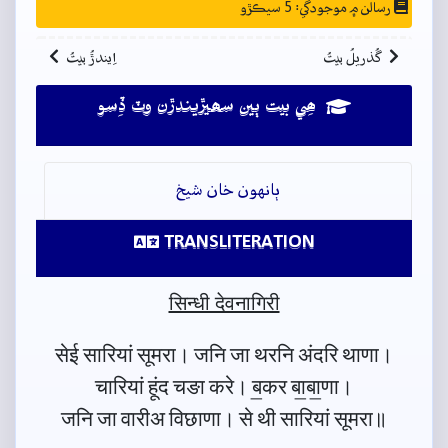
رسالن ۾ موجودگي: 5 سيڪڙو
گُذريلُ بيتُ
اِيندڙُ بيتُ
ھِي بيت ٻين سھيڙيندڙن وٽ ڏِسو
ٻانهون خان شيخ
TRANSLITERATION
सिन्धी देवनागिरी
सेई सारियां सूमरा। जनि जा थरनि अंदरि थाणा।
चारियां हूंद चङा करे। ब॒कर बा॒बा॒णा।
जनि जा वारीअ विछाणा। से थी सारियां सूमरा॥