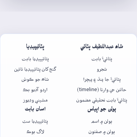
شاھ عبداللطيف ڀٽائي
ڀٽائيپيڊيا
ڀٽائيءَ بابت
ڀٽائيپيڊيا بابت
شجرو
گنج کان ڀٽائيپيڊيا تائين
ڀٽائيءَ جا پنڌ ۽ پيچرا
شاھ جو ڪوش
حالتن جي وارتا (timeline)
اردو آڊيو بڪ
ڀٽائيءَ بابت تحقيقي مضمون
مشيني وڊيوز
ٻولن جو اڀياس
اسان بابت
ٻولن ۾ اسم
ڀٽائيپيڊيا سٿ
ٻولن ۾ صفتون
لاگ بوڪ