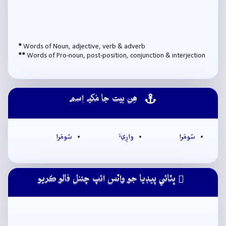
*
Words of Noun, adjective, verb & adverb
**
Words of Pro-noun, post-position, conjunction & interjection
ھِن بيت جا مُکيہ اِسم
سُومَرا
وارِيءَ
سُومَرا
ڀٽائي پيڊيا جو واٽس ائپ چئنل فالو ڪريو