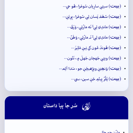
بيت
(
) سيئِي سارِيان سُومَرا، هُو جي…
بيت
(
) سُھَمَ پَسان ٿِي سُومَرا، پِرِيَنِ…
بيت
(
) ماندِي ٿِيءُ نَه مارُئِي، وَرَقَ…
بيت
(
) ماندِي ٿِيءُ نَہ مارُئِي، وَطَنُ…
بيت
(
) هُوندَ مُون کي نِينِ مَلِيرَ…
بيت
(
) ويٺِي جَهڄان جَهلَ ۾، نَئُون…
بيت
(
) وَنھِيَنِ ويڙِهيچَنِ جو، سَدا اَٿِم…
بيت
(
) پَلُرُ پِيتُمِ جَنِ سين، سي…

سُر جا ٻيا داستان
مارُن جو حال