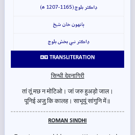
ڊاڪٽر بلوچ (1165-1207 ھ)
ٻانهون خان شيخ
ڊاڪٽر نبي بخش بلوچ
TRANSLITERATION
सिन्धी देवनागिरी
तां तूं मछ न मोटिओ। जां जरु हुअड़ो जाल।
पूनिई अजु॒ कि कालह। साभूयूं सांगुनि में॥
ROMAN SINDHI