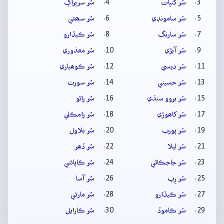
سُر کنڀات
سُر سريراڳ
سُر سامونڊي
سُر سھڻي
سُر سارنگ
سُر ڪيڏارو
سُر آبڙي
سُر معذوري
سُر ديسي
سُر ڪوھياري
سُر حسيني
سُر سورٺ
سُر بروو سنڌي
سُر راڻو
سُر کاھوڙي
سُر رامڪلي
سُر پورب
سُر بلاول
سُر ليلا
سُر ڏھر
سُر جاجڪاڻي
سُر ڪاپائتي
سُر رِپ
سُر آسا
سُر ڪيڏارو
سُر مارئي
سُر ڪاموڏ
سُر ڪارايل