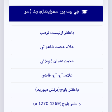
ھِي بيت ٻين سھيڙيندڙن وٽ ڏِسو
ڊاڪٽر ارنيسٽ ٽرمپ
غلام محمد شاھواڻي
محمد عثمان ڏيپلائي
علامہ آءِ. آءِ. قاضي
ڊاڪٽر بلوچ (برٽش ميوزيم)
ڊاڪٽر بلوچ (1269-1270 ھ)