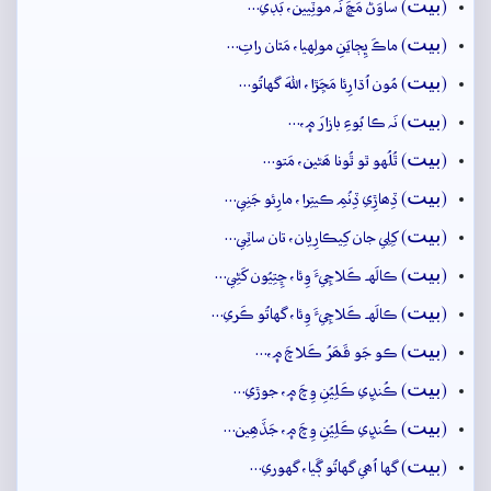
بيت
(
) ساوَڻَ مَڇَ نَہ موٽِيين، بَڊي…
بيت
(
) ماڪَ ڀِڄايَنِ مولِهيا، مَٿان راتِ…
بيت
(
) مُون اُڌارِئا مَڇَڙا، اللهَ گهاتُو…
بيت
(
) نَہ ڪا بُوءِ بازارَ ۾،…
بيت
(
) ٿُلُهو ٿو ٿُونا ھَڻين، مَتو…
بيت
(
) ڏِھاڙِي ڏِنُمِ ڪيتِرا، مارِئو جَنِي…
بيت
(
) کِلِي جان کِيڪارِيان، تان ساٽِي…
بيت
(
) ڪالَهہ ڪَلاچِيءَ وِئا، ڇِتِيُون کَڻِي…
بيت
(
) ڪالَهہ ڪَلاچِيءَ وِئا، گهاتُو ڪَري…
بيت
(
) ڪو جَو قَھَرُ ڪَلاچَ ۾،…
بيت
(
) ڪُنڍِي ڪَلِيُنِ وِچَ ۾، جوڙي…
بيت
(
) ڪُنڍِي ڪَلِيُنِ وِچَ ۾، جَڏَھِين…
بيت
(
) گها اُھي گهاتُو ڳَيا، گهوري…