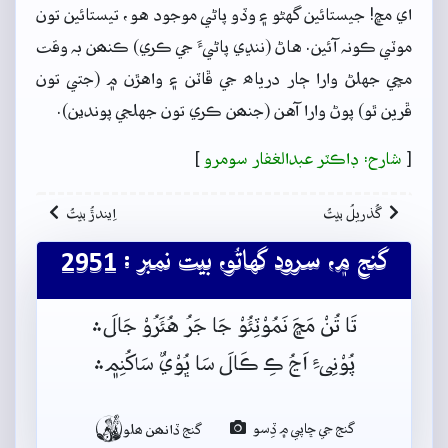
اي مڇ! جيستائين گهڻو ۽ وڏو پاڻي موجود هو، تيستائين تون
موٽي ڪونہ آئين. هاڻ (ننڍي پاڻيءَ جي ڪري) ڪنھن بہ وقت
مڇي جهلڻ وارا ڄار درياھ جي ڦاٽن ۽ واهڙن ۾ (جتي تون
ڦرين ٿو) پوڻ وارا آهن (جنھن ڪري تون جهلجي پوندين).
[
شارح: ڊاڪٽر عبدالغفار سومرو
]
گُذريلُ بيتُ
اِيندڙُ بيتُ
گنج ۾، سرود گهاتُو، بيت نمبر : 2951
تَا تُنْ مَڇَ نَمُوْٽِئُوْ جَا جَرُ هُئَرُوْ جَالَ﮶
پُوْنِىءِ اَڃُ ڪِ ڪَالَ سَا ڀُوْيٌ سَاکُنِم﮼﮶

گنج جي ڇاپي ۾ ڏِسو
گنج ڏانھن ھلو