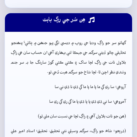
ھِن سُر جي راڳ بابت
گهاتو سر جو راڳ وديا جي روپ ۾ ديسي لڳي پيو جنھن ۾ ڀٽائيءَ پنھنجو
تخليقي چالو ڏيئي سرگم جي جيڪا لئي بيھاري آھي ان حساب سان ھي راڳ
بلاول ٺاٺ جي راڳ لڇا ساک ۽ ڪٿي ڪٿي گوڙ سارنگ جا بہ سر جنم
وٺندي نظر اچن ٿا. لڇا شاخ جو سرگم ھيٺ ڏجي ٿو.
آروھي: سا ري گي ما پا ما پا ما گي ڌي نا ڌي ني سا
آمروھي: سا ني ڌي ڌي پا پا ڌي پا ما گي ري گي ري سا
(ھن جو ٺاٺ بلاول آھي ۽ راڳ لڇا جي نسبت سان ملي ٿو)
(ذريعو: شاھ جو راڳ، سرگم وسيلي نئي تحقيق. تحقيق: استاد امير علي