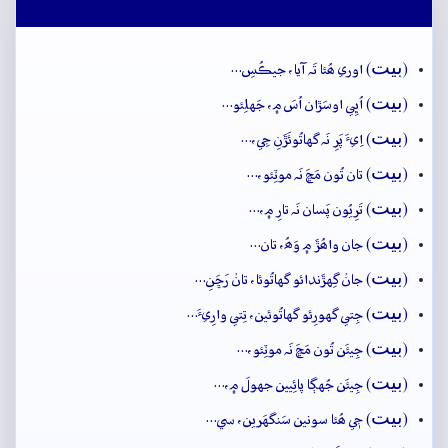
بيت
(
) اوري ھُئا تَہ آيا، جيڪُسِ…
بيت
(
) اُڀِي اوسَڙان اُسَ ۾، جَهلِئو…
بيت
(
) اِيءَ پَرِ نَہ گهاتُوئَڙَنِ جِي،…
بيت
(
) تان تُون مَڇَ نَہ موٽِئو،…
بيت
(
) تَرِيُون پَسان نَہ تارِ ۾،…
بيت
(
) جان واھُڙَ ۾ وَھُ، تان…
بيت
(
) جانۡ گِهڙَندائو گهاتُوئا، تانۡ رَڇَنِ…
بيت
(
) جِتي گهورِئو گهاتُوئين، تِتي وارِيءَ…
بيت
(
) جِيئَن تُون مَڇَ نَہ موٽِئو،…
بيت
(
) جِيئَن جُهڳا پائِيين جهولَ ۾،…
بيت
(
) جٖي ھُئا سونين سَنگهَرين، سي…