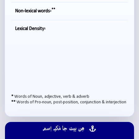
**
Non-lexical words:
Lexical Density:
*
Words of Noun, adjective, verb & adverb
**
Words of Pro-noun, post-position, conjunction & interjection
ھِن بيت جا مُکيہ اِسم