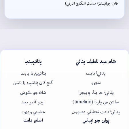
خان. ڇپائيندڙ: سنڌي لئنگئيج اٿارٽي)
شاھ عبداللطيف ڀٽائي
ڀٽائيپيڊيا
ڀٽائيءَ بابت
ڀٽائيپيڊيا بابت
شجرو
گنج کان ڀٽائيپيڊيا تائين
ڀٽائيءَ جا پنڌ ۽ پيچرا
شاھ جو ڪوش
حالتن جي وارتا (timeline)
اردو آڊيو بڪ
ڀٽائيءَ بابت تحقيقي مضمون
مشيني وڊيوز
ٻولن جو اڀياس
اسان بابت