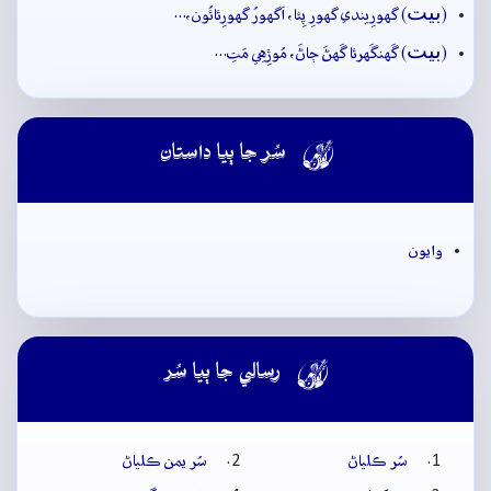
بيت
(
) گهورِيندي گهورِ پِئا، اَگهورُ گهورِئائُون،…
بيت
(
) گَهنگَهرئا گَهڻَ ڄاڻَ، مُوڙِهِي مَتِ…

سُر جا ٻيا داستان
وايون

رسالي جا ٻيا سُر
سُر ڪلياڻ
سُر يمن ڪلياڻ