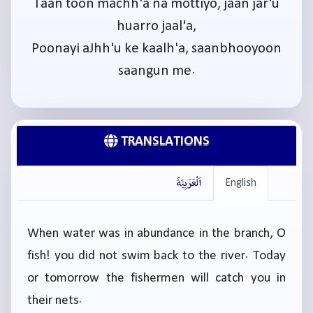
Taan toon machh'a na mottiyo, jaan jar'u
huarro jaal'a,
Poonayi aJhh'u ke kaalh'a, saanbhooyoon
saangun me.
TRANSLATIONS
English
اَلْعَرَبِيَّةُ
When water was in abundance in the branch, O
fish! you did not swim back to the river. Today
or tomorrow the fishermen will catch you in
their nets.