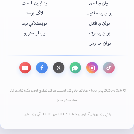
ٻولن ۾ اسم
ڀٽائيپيڊيا سٿ
ٻولن ۾ صفتون
لاگ بوڪ
ٻولن ۾ فعل
نويڪلائي نيم
ٻولن ۾ ظرف
رابطو ڪريو
ٻولن جا زمرا
© 2020-2026 ڀٽائي پيڊيا - عبدالماجد ڀرڳڙي انسٽيٽيوٽ آف لئنگئيج انجنيئرنگ (ثقافت کاتو،
سنڌ حڪومت)
ڀٽائي پيڊيا پورٽل آخري ڀيرو 2026-07-10 جي 12:01 لڳي اپڊيٽ ٿيو.