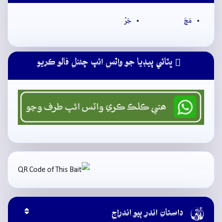
مَڇَ
جَرُ
ڀٽائي پيڊيا جو واٽس ائپ چئنل فالو ڪريو

داستان اندر ٻيو اندراج