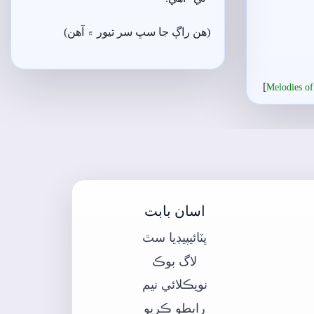
(ھن راڳ جا سڀ سر تيور ۾ آھن)
[
Melodies of
اسان بابت
ڀٽائيپيڊيا سٿ
لاگ بوڪ
نويڪلائي نيم
رابطو ڪريو