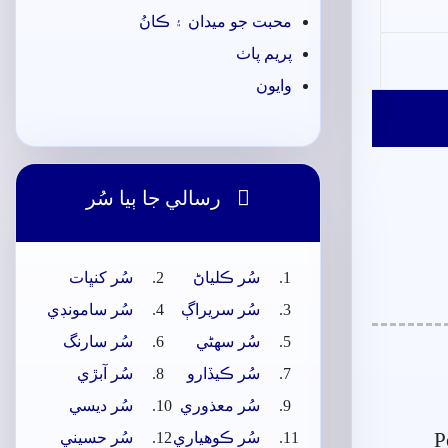
محبت جو ميدان ۽ ڪانُ
پريم پاٺ
وايون

رسالي جا ٻيا سُر
سُر ڪلياڻ
سُر کنڀات
سُر سريراڳ
سُر سامونڊي
سُر سھڻي
سُر سارنگ
سُر ڪيڏارو
سُر آبڙي
سُر معذوري
سُر ديسي
P
سُر ڪوھياري
سُر حسيني