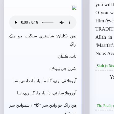
you will 
O you wh
Him (eve
TRADITIO
يمن ڪلياڻ: شاستري سنگيت جو ھڪ
Allah in
راڳ
‘Maarfat’
Note: Acc
ٺاٺ: ڪلياڻ
[
Shah jo Ri
سُرن جي بيھڪ:
Yo
آروھا: ني، ري، گا، ما، پا، ما، ڌا، ني، سا
آوروھا: سا، ني، ڌا، پا، ما، گا، ري، سا
ھن راڳ جو وادي سر ”گا“ ۽ سموادي سر
[
The Risalo 
”ني“ آھي.