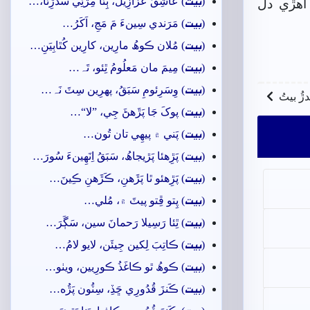
بيت
(
) عاشِقُ عَزازِيلُ، ٻِئا مِڙَئِي سَڌَڙِئا،…
 اهڙي دل
بيت
(
) مَرَندي سِينءَ مَ مَڃِ، اَکَرُ…
بيت
(
) مُلان ڪوھُ مارِين، کارِين کُٿابِيَنِ…
بيت
(
) مِيمَ مان مَعلُومُ ٿِئو، تَہ…
بيت
(
) وِسَرِئومِ سَبَقُ، پھرِين سِٽَ نَہ…
ندڙُ بيتُ
بيت
(
) پوکَ جَا پَڙَهڻَ جِي، ”لا“…
بيت
(
) پَني ۾ پيھِي تان تُون…
بيت
(
) پَڙِهئا پَڙيجاھُ، سَبَقُ اِنَهِينءَ سُورَ…
بيت
(
) پَڙِهئو ٿا پَڙَهنِ، ڪَڙَھنِ ڪِينَ…
بيت
(
) پِتو ڦِتو پيٽَ ۾، مُلي…
بيت
(
) ٿِئا رَسِيلا رَحمانَ سين، سَڳَرَ…
بيت
(
) ڪاتِبَ لِکين جِيئَن، لايو لامُ…
بيت
(
) ڪوھُ ٿو ڪاغَذُ ڪورِيين، ويٺو…
بيت
(
) ڪَنزَ قُدُورِي ڇَڏِ، سِٽُون پَڙُه…