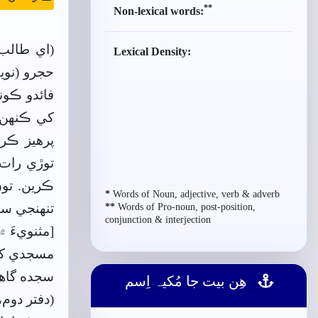
**
Non-lexical words:
(اي طالب)
Lexical Density:
حجرو (نوي
فائدو ڪون
کي ڪنھن 
پرهيز ڪري
توڙي رات 
ڪرين. تون
*
Words of Noun, adjective, verb & adverb
Words of Pro-noun, post-position,
**
تنھنجي سا
conjunction & interjection
[مثنويءَ 
مسجدي کآن
سجده گاھ 
ھِن بيت جا مُکيہ اِسم
(دفتر دوم، ب-