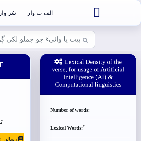

الف ب وار
سُر وار
Lexical Density of the

verse, for usage of Artificial
Intelligence (AI) &
Computational linguistics
Number of words:
ت
*
Lexical Words:
رسالن ۾ موج