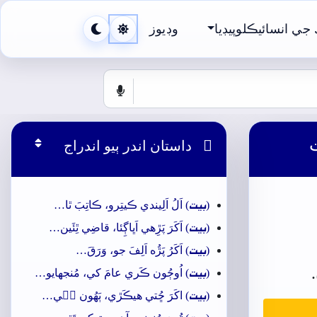
جي انسائيڪلوپيڊيا
وڊيوز
ت

داستان اندر ٻيو اندراج
بيت
(
) اَلُ اَلِيندي ڪيتِرو، ڪاتِبَ ٿا…
بيت
(
) اَکَرَ پَڙِهي اَڀاڳِئا، قاضِي ٿِئَين…
بيت
(
) اَکَرُ پَڙُه اَلِفَ جو، وَرَقَ…
بيت
(
) اُوڄُون ڪَري عامَ کي، مُنجهايو…
بيت
(
) اکَرَ ڇُتي ھيڪَڙي، ٻَھُون جٖي…