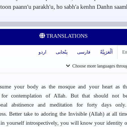
 toon paann'u parakh'u, ho sabh'a kenhn Danhn saam
TRANSLATIONS
En
اَلْعَرَبِيَّةُ
فارسی
پنْجابی
اردو
Choose more languages throu
ssume your body as the mosque and your heart as the
for contemplation of Allah. But that should not b
onal abstinence and meditation for forty days only
ss. Better take to adoring the Invisible (Allah) at all tim
in yourself introspectively, you will know your identity o