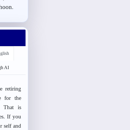
hoon.
glish
gh AI
 retiring
e for the
. That is
es. If you
r self and