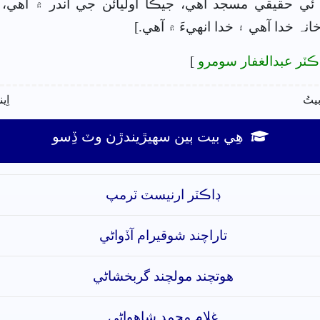
ا ئي حقيقي مسجد آهي، جيڪا اوليائن جي اندر ۾ آهي،
خانہ خدا آهي ۽ خدا انهيءَ ۾ آهي.]
ڪٽر عبدالغفار سومرو
]
بيتُ
اِي
ھِي بيت ٻين سھيڙيندڙن وٽ ڏِسو
ڊاڪٽر ارنيسٽ ٽرمپ
تاراچند شوقيرام آڏواڻي
ھوتچند مولچند گربخشاڻي
غلام محمد شاھواڻي