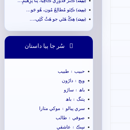
بيت
(
) ڪَنزَ قُدُورِي ڪافِيا، پَنا پَڙِهيَمِ…
بيت
(
) ڪِئو مُطالِعُ مُون، ھُو جَو…
بيت
(
) ھِڪُ ھَڻي جو ھَٿُ کَڻِي،…

سُر جا ٻيا داستان
حبيب ۽ طبيب
ويڄ ۽ دارُون
باھ ۽ ساڙو
پتنگ ۽ باھ
سري پيالو ۽ موکي متارا
صوفي ۽ طالب
سِڪ ۽ عاشقي