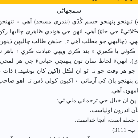
سمجهاڻي
 تنھنجو پنھنجو جسم کُڏي (ننڍڙي مسجد) آهي ۽ تنھنجو 
ڪلائيءَ جي جاءِ) آهي، انهن جي هوندي ظاهري چاليھا رک
هي. (چاليھي جو مطلب آهي تہ جڏهن طالب چاليھن ڏينھن ت
ڪوٺي يا ڪمري ۾ بند ڪري ويھي عبادت ڪري ۽ ٻاهر ن
). انهيءَ لحاظ سان تون پنھنجي حياتيءَ جي هر لمحي 
جو هر وقت ڇو نہ ٿو ان لڪل (اکين کان پوشيدہ) ذات 
 پنھنجو پاڻ کي آزمائي ۽ اکيون کولي ڏس تہ اهو صاح
مهون آهي.
۾ پڻ ان خيال جي ترجماني ملي ٿي:
 اندرون اولياست،
جمله است، آنجا خداست.
 3111)