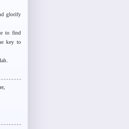
d glorify
e to find
he key to
lah.
er,