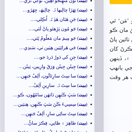
بيت
(
) تُون مُنھِنجو آھِين، توکي تَڙي…
بيت
(
) تِھَڙا چالِيھا نَہ چالِيھَ، جِھَڙو…
بيت
(
) جَنِ ھَٿان ھَڏِ نَہ اُڪِلي،…
’مَن‘ ئي
بيت
(
) جَو مُون پَڙِهئو پاڻَ لَئي،…
ڻ مان ڪو
بيت
(
) جَو مِيمَ مان مَعلُومُ ٿِئي،…
ائين پاڻ
بيت
(
) جَي ھَرائِيَين ھِيَين تي، سَندِي…
ڪرڻ کان
بيت
(
) جِنِ کي دَورُ دَردَ جو،…
۾، ڏينھن
بيت
(
) جِيئَن جِيئَن وَرَقَ وارِيين، تِيئَن…
جي ٻانهپ
بيت
(
) سا سِٽَ سارِئائُون، اَلِفُ جَنھِن…
ب هر وقت
بيت
(
) سا سِٽَ نَہ سارِينِ اَلِفُ…
بيت
(
) سَڀَ ڪَنھِن ڏانھَن سامُهُون، ڪو…
بيت
(
) سِسِيءَ ڪَنَ سَڀَ ڪَنھِن، ھِنيَين…
بيت
(
) سِٽَ سائِي سارِ، اَلِفُ جَنھِن…
بيت
(
) ظاھِرَ ۾ ظانِي، فِڪرَ ساڻُ…