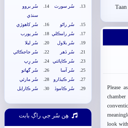
Taan
سُر سورٺ
سُر بروو
سنڌي
سُر راڻو
سُر کاھوڙي
سُر رامڪلي
سُر پورب
سُر بلاول
سُر ليلا
سُر ڏھر
سُر جاجڪاڻي
سُر ڪاپائتي
سُر رِپ
سُر آسا
سُر گهاتو
سُر ڪيڏارو
سُر مارئي
Please a
سُر ڪاموڏ
سُر ڪارايل
chamber 
conventi
meaningle
ھِن سُر جي راڳ بابت
look with