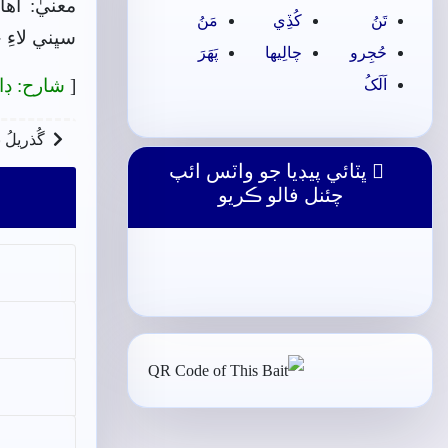
معنيٰ: اه
تَنُ
کُڏِي
مَنُ
سڀني لاءِ 
حُجِرو
چالِيھا
پَھَرَ
[
شارح: ڊا
اَلَکُ
گُذريلُ 
ڀٽائي پيڊيا جو واٽس ائپ
چئنل فالو ڪريو