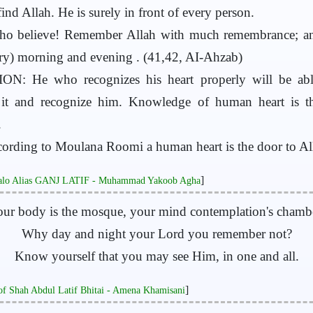
find Allah. He is surely in front of every person.
o believe! Remember Allah with much remembrance; an
ry) morning and evening . (41,42, AI-Ahzab)
N: He who recognizes his heart properly will be abl
 it and recognize him. Knowledge of human heart is t
.
ording to Moulana Roomi a human heart is the door to Al
]
salo Alias GANJ LATIF - Muhammad Yakoob Agha
ur body is the mosque, your mind contemplation's chamb
Why day and night your Lord you remember not?
Know yourself that you may see Him, in one and all.
]
of Shah Abdul Latif Bhitai - Amena Khamisani