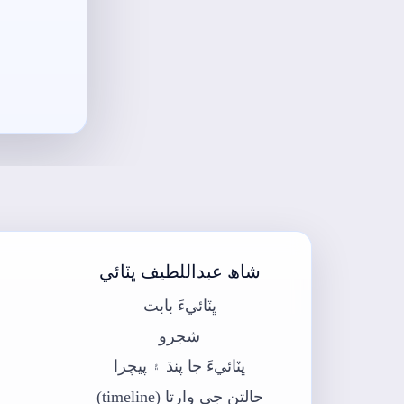
شاھ عبداللطيف ڀٽائي
ڀٽائيءَ بابت
شجرو
ڀٽائيءَ جا پنڌ ۽ پيچرا
حالتن جي وارتا (timeline)