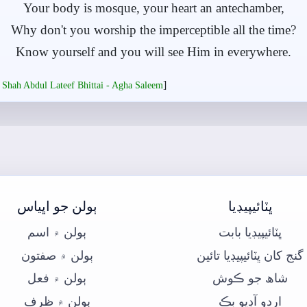
Your body is mosque, your heart an antechamber,
Why don't you worship the imperceptible all the time?
Know yourself and you will see Him in everywhere.
]
 Shah Abdul Lateef Bhittai - Agha Saleem
ڀٽائيپيڊيا
ٻولن جو اڀياس
ڀٽائيپيڊيا بابت
ٻولن ۾ اسم
گنج کان ڀٽائيپيڊيا تائين
ٻولن ۾ صفتون
شاھ جو ڪوش
ٻولن ۾ فعل
اردو آڊيو بڪ
ٻولن ۾ ظرف