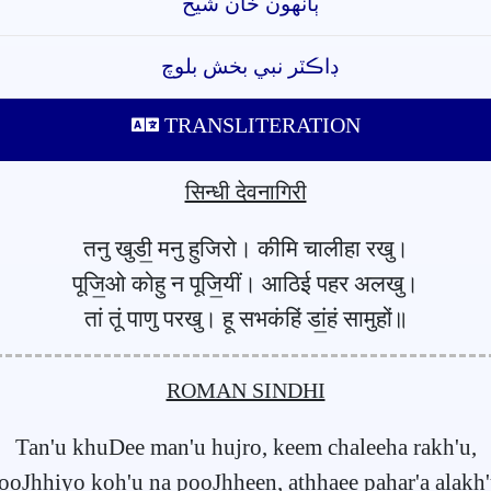
ٻانهون خان شيخ
ڊاڪٽر نبي بخش بلوچ
TRANSLITERATION
सिन्धी देवनागिरी
तनु खुडी॒ मनु हुजिरो। कीमि चालीहा रखु।
पूजि॒ओ कोहु न पूजि॒यीं। आठिई पहर अलखु।
तां तूं पाणु परखु। हू सभकंहिं डां॒हं सामुहों॥
ROMAN SINDHI
Tan'u khuDee man'u hujro, keem chaleeha rakh'u,
ooJhhiyo koh'u na pooJhheen, athhaee pahar'a alakh'