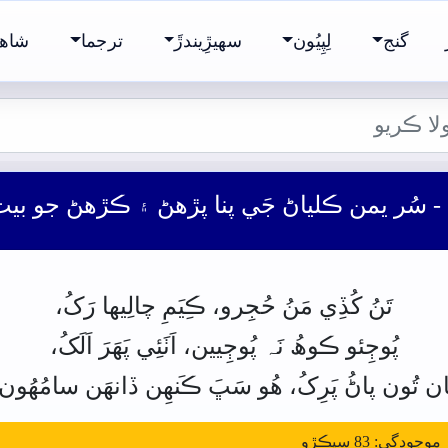
گنج
لِپِيُون
سھيڙِيندڙَ
ترجما
شاھ 
- سُر يمن ڪلياڻ جَي پنا پڙهڻ ۽ ڪڙهڻ جو بي
تَنُ
کُڏِي
مَنُ
حُجِرو،
ڪِيَمِ
چالِيھا
رَکُ،
پُوڄِئو
ڪوھُ
نَہ
پُوڄِيين،
اَٺَئِي
پَھَرَ
اَلَکُ،
ان
تُون
پاڻُ
پَرِکُ،
ھُو
سَڀَ
ڪَنھِن
ڏانھَن
سامُهُون.
ودگي: 83 سيڪڙو