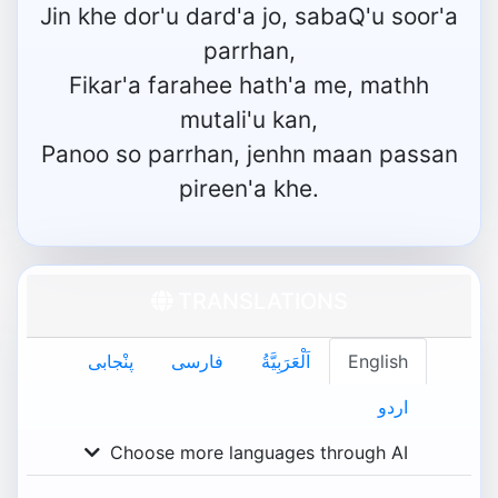
Jin khe dor'u dard'a jo, sabaQ'u soor'a
parrhan,
Fikar'a farahee hath'a me, mathh
mutali'u kan,
Panoo so parrhan, jenhn maan passan
pireen'a khe.
TRANSLATIONS
English
اَلْعَرَبِيَّةُ
فارسی
پنْجابی
اردو
Choose more languages through AI