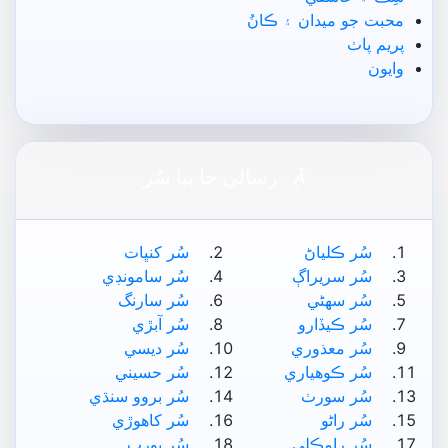
محبت جو ميدان ۽ ڪانُ
پريم پاٺ
وايون

رسالي جا ٻيا سُر
سُر ڪلياڻ
سُر کنڀات
سُر سريراڳ
سُر سامونڊي
سُر سھڻي
سُر سارنگ
سُر ڪيڏارو
سُر آبڙي
سُر معذوري
سُر ديسي
سُر ڪوھياري
سُر حسيني
سُر سورٺ
سُر بروو سنڌي
سُر راڻو
سُر کاھوڙي
سُر رامڪلي
سُر پورب