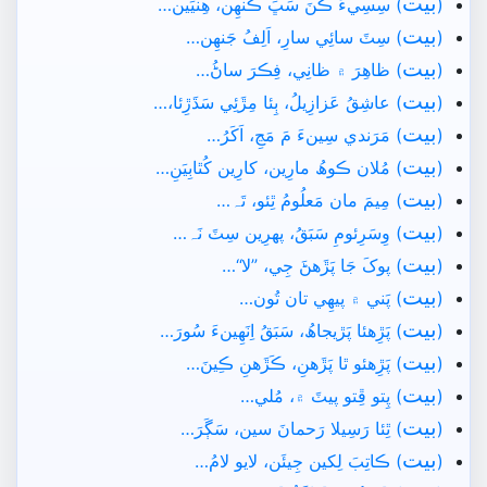
بيت
(
) سِسِيءَ ڪَنَ سَڀَ ڪَنھِن، ھِنيَين…
بيت
(
) سِٽَ سائِي سارِ، اَلِفُ جَنھِن…
بيت
(
) ظاھِرَ ۾ ظانِي، فِڪرَ ساڻُ…
بيت
(
) عاشِقُ عَزازِيلُ، ٻِئا مِڙَئِي سَڌَڙِئا،…
بيت
(
) مَرَندي سِينءَ مَ مَڃِ، اَکَرُ…
بيت
(
) مُلان ڪوھُ مارِين، کارِين کُٿابِيَنِ…
بيت
(
) مِيمَ مان مَعلُومُ ٿِئو، تَہ…
بيت
(
) وِسَرِئومِ سَبَقُ، پھرِين سِٽَ نَہ…
بيت
(
) پوکَ جَا پَڙَهڻَ جِي، ”لا“…
بيت
(
) پَني ۾ پيھِي تان تُون…
بيت
(
) پَڙِهئا پَڙيجاھُ، سَبَقُ اِنَهِينءَ سُورَ…
بيت
(
) پَڙِهئو ٿا پَڙَهنِ، ڪَڙَھنِ ڪِينَ…
بيت
(
) پِتو ڦِتو پيٽَ ۾، مُلي…
بيت
(
) ٿِئا رَسِيلا رَحمانَ سين، سَڳَرَ…
بيت
(
) ڪاتِبَ لِکين جِيئَن، لايو لامُ…