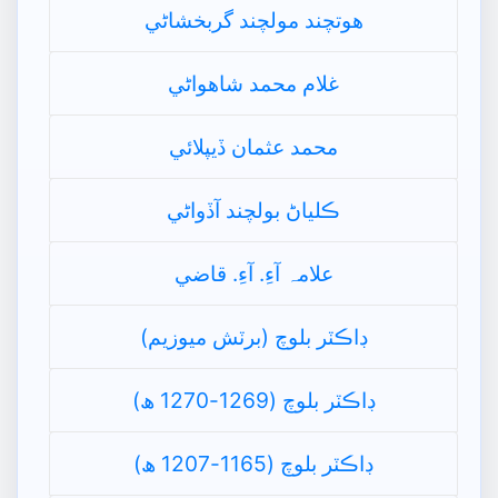
ھوتچند مولچند گربخشاڻي
غلام محمد شاھواڻي
محمد عثمان ڏيپلائي
ڪلياڻ بولچند آڏواڻي
علامہ آءِ. آءِ. قاضي
ڊاڪٽر بلوچ (برٽش ميوزيم)
ڊاڪٽر بلوچ (1269-1270 ھ)
ڊاڪٽر بلوچ (1165-1207 ھ)