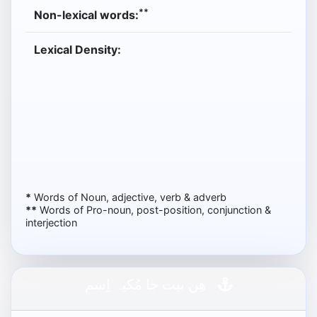
**
Non-lexical words:
Lexical Density:
*
Words of Noun, adjective, verb & adverb
**
Words of Pro-noun, post-position, conjunction &
interjection
ھِن بيت جا مُکيہ اِسم