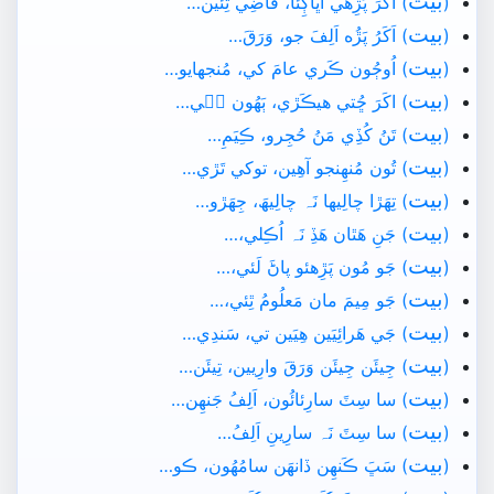
بيت
(
) اَکَرَ پَڙِهي اَڀاڳِئا، قاضِي ٿِئَين…
بيت
(
) اَکَرُ پَڙُه اَلِفَ جو، وَرَقَ…
بيت
(
) اُوڄُون ڪَري عامَ کي، مُنجهايو…
بيت
(
) اکَرَ ڇُتي ھيڪَڙي، ٻَھُون جٖي…
بيت
(
) تَنُ کُڏِي مَنُ حُجِرو، ڪِيَمِ…
بيت
(
) تُون مُنھِنجو آھِين، توکي تَڙي…
بيت
(
) تِھَڙا چالِيھا نَہ چالِيھَ، جِھَڙو…
بيت
(
) جَنِ ھَٿان ھَڏِ نَہ اُڪِلي،…
بيت
(
) جَو مُون پَڙِهئو پاڻَ لَئي،…
بيت
(
) جَو مِيمَ مان مَعلُومُ ٿِئي،…
بيت
(
) جَي ھَرائِيَين ھِيَين تي، سَندِي…
بيت
(
) جِيئَن جِيئَن وَرَقَ وارِيين، تِيئَن…
بيت
(
) سا سِٽَ سارِئائُون، اَلِفُ جَنھِن…
بيت
(
) سا سِٽَ نَہ سارِينِ اَلِفُ…
بيت
(
) سَڀَ ڪَنھِن ڏانھَن سامُهُون، ڪو…