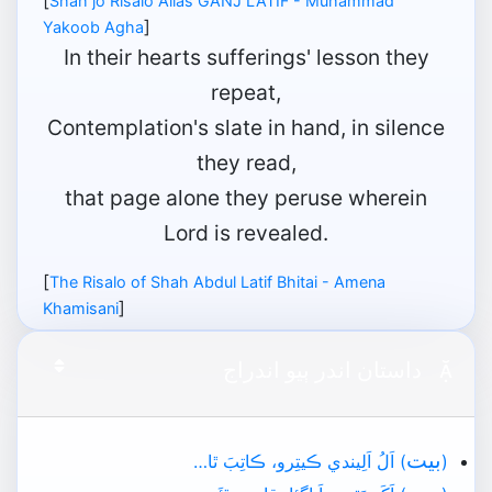
[
Shah jo Risalo Alias GANJ LATIF - Muhammad
]
Yakoob Agha
In their hearts sufferings' lesson they
repeat,
Contemplation's slate in hand, in silence
they read,
that page alone they peruse wherein
Lord is revealed.
[
The Risalo of Shah Abdul Latif Bhitai - Amena
]
Khamisani

داستان اندر ٻيو اندراج
بيت
(
) اَلُ اَلِيندي ڪيتِرو، ڪاتِبَ ٿا…