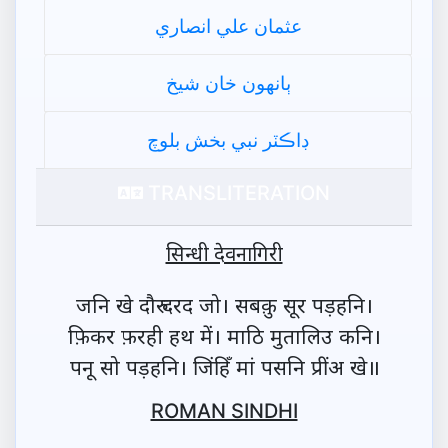
عثمان علي انصاري
ٻانهون خان شيخ
ڊاڪٽر نبي بخش بلوچ
TRANSLITERATION
सिन्धी देवनागिरी
जनि खे दौरु दरद जो। सबक़ु सूर पड़हनि।
फ़िकर फ़रही हथ में। माठि मुतालिउ कनि।
पनू सो पड़हनि। जिंहिँ मां पसनि प्रींअ खे॥
ROMAN SINDHI