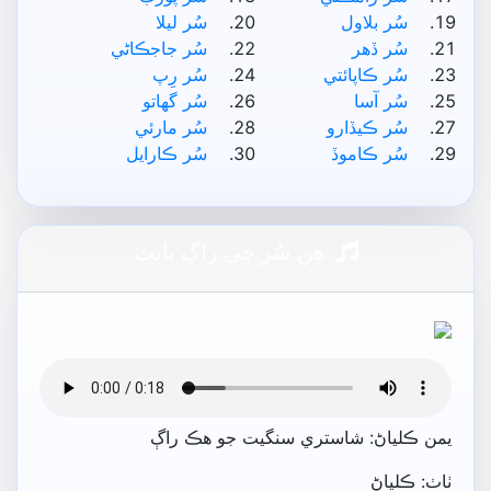
سُر بلاول
سُر ليلا
سُر ڏھر
سُر جاجڪاڻي
سُر ڪاپائتي
سُر رِپ
سُر آسا
سُر گهاتو
سُر ڪيڏارو
سُر مارئي
سُر ڪاموڏ
سُر ڪارايل
ھِن سُر جي راڳ بابت
يمن ڪلياڻ: شاستري سنگيت جو ھڪ راڳ
ٺاٺ: ڪلياڻ