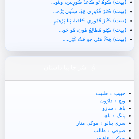
بيت
(
) ڪوھُ ٿو ڪاغَذُ ڪورِيين، ويٺو…
بيت
(
) ڪَنزَ قُدُورِي ڇَڏِ، سِٽُون پَڙُه…
بيت
(
) ڪَنزَ قُدُورِي ڪافِيا، پَنا پَڙِهيَمِ…
بيت
(
) ڪِئو مُطالِعُ مُون، ھُو جَو…
بيت
(
) ھِڪُ ھَڻي جو ھَٿُ کَڻِي،…

سُر جا ٻيا داستان
حبيب ۽ طبيب
ويڄ ۽ دارُون
باھ ۽ ساڙو
پتنگ ۽ باھ
سري پيالو ۽ موکي متارا
صوفي ۽ طالب
سِڪ ۽ عاشقي