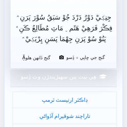
بيت نمبر : 1024
جِنِکٖيْ دَوْرُ دَرْدَ جُوْ سَبَقُ سُوْرَ پَرَنِ﮶
فِڪْرَ فَرَهِيْ هَٿَم﮼ مَاٽِ مُطَالِعُ ڪَنِ﮶
پَنُوْ سُوْ پَرَنِ جِهْمَا پَسَنِ پِرْيَکٖيْ﮶

گنج جي ڇاپي ۾ ڏِسو
گنج ڏانھن ھلو
ھِي بيت ٻين سھيڙيندڙن وٽ ڏِسو
ڊاڪٽر ارنيسٽ ٽرمپ
تاراچند شوقيرام آڏواڻي