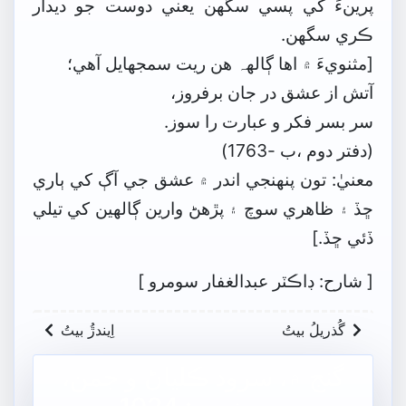
پرينءَ کي پسي سگهن يعني دوست جو ديدار
ڪري سگهن.
[مثنويءَ ۾ اها ڳالهہ هن ريت سمجهايل آهي؛
آتش از عشق در جان برفروز،
سر بسر فکر و عبارت را سوز.
(دفتر دوم ،ب -1763)
معنيٰ: تون پنھنجي اندر ۾ عشق جي آڳ کي ٻاري
ڇڏ ۽ ظاهري سوچ ۽ پڙهڻ وارين ڳالهين کي تيلي
ڏئي ڇڏ.]
[
شارح: ڊاڪٽر عبدالغفار سومرو
]
گُذريلُ بيتُ
اِيندڙُ بيتُ
گنج ۾، سرود ڪلياڻ و جمن،