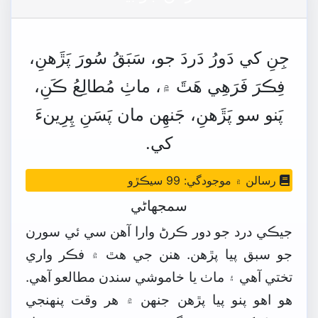
جِنِ
کي
دَورُ
دَردَ
جو،
سَبَقُ
سُورَ
پَڙَهنِ،
فِڪرَ
فَرَھِي
ھَٿَ
۾،
ماٺِ
مُطالِعُ
ڪَنِ،
پَنو
سو
پَڙَهنِ،
جَنھِن
مان
پَسَنِ
پِرِينءَ
کي.
رسالن ۾ موجودگي: 99 سيڪڙو
سمجهاڻي
جيڪي درد جو دور ڪرڻ وارا آهن سي ئي سورن
جو سبق پيا پڙهن. هنن جي هٿ ۾ فڪر واري
تختي آهي ۽ ماٺ يا خاموشي سندن مطالعو آهي.
هو اهو پنو پيا پڙهن جنھن ۾ هر وقت پنھنجي