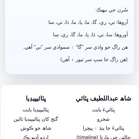
سُرن جي بيھڪ:
آروھا: ني، ري، گا، ما، پا، ما، ڌا، ني، سا
آوروھا: سا، ني، ڌا، پا، ما، گا، ري، سا
ھن راڳ جو وادي سر ”گا“ ۽ سموادي سر ”ني“ آھي.
(ھن راڳ جا سڀ سر تيور ۾ آھن)
شاھ عبداللطيف ڀٽائي
ڀٽائيپيڊيا
ڀٽائيءَ بابت
ڀٽائيپيڊيا بابت
شجرو
گنج کان ڀٽائيپيڊيا تائين
ڀٽائيءَ جا پنڌ ۽ پيچرا
شاھ جو ڪوش
حالتن جي وارتا (timeline)
اردو آڊيو بڪ