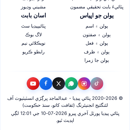
ڀٽائيءَ بابت تحقيقي مضمون
مشيني وڊيوز
ٻولن جو اڀياس
اسان بابت
ٻولن ۾ اسم
ڀٽائيپيڊيا سٿ
ٻولن ۾ صفتون
لاگ بوڪ
ٻولن ۾ فعل
نويڪلائي نيم
ٻولن ۾ ظرف
رابطو ڪريو
ٻولن جا زمرا
© 2020-2026 ڀٽائي پيڊيا - عبدالماجد ڀرڳڙي انسٽيٽيوٽ آف
لئنگئيج انجنيئرنگ (ثقافت کاتو، سنڌ حڪومت)
ڀٽائي پيڊيا پورٽل آخري ڀيرو 2026-07-10 جي 12:01 لڳي
اپڊيٽ ٿيو.