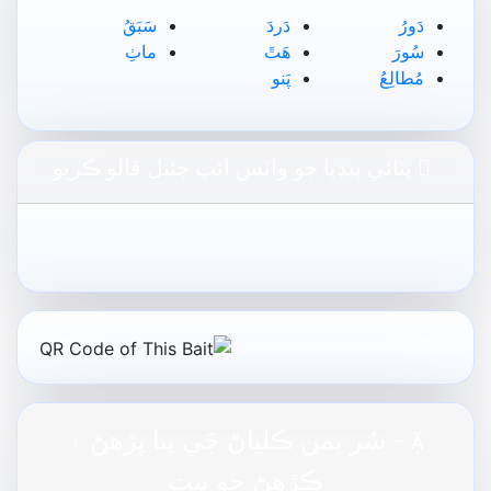
دَورُ
دَردَ
سَبَقُ
سُورَ
ھَٿَ
ماٺِ
مُطالِعُ
پَنو
ڀٽائي پيڊيا جو واٽس ائپ چئنل فالو ڪريو
- سُر يمن ڪلياڻ جَي پنا پڙهڻ ۽

ڪڙهڻ جو بيت