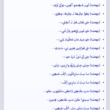
بيت
(
) تُون مُنھِنجو آھِين، توکي تَڙي…
بيت
(
) تِھَڙا چالِيھا نَہ چالِيھَ، جِھَڙو…
بيت
(
) جَنِ ھَٿان ھَڏِ نَہ اُڪِلي،…
بيت
(
) جَو مُون پَڙِهئو پاڻَ لَئي،…
بيت
(
) جَو مِيمَ مان مَعلُومُ ٿِئي،…
بيت
(
) جَي ھَرائِيَين ھِيَين تي، سَندِي…
بيت
(
) جِنِ کي دَورُ دَردَ جو،…
بيت
(
) جِيئَن جِيئَن وَرَقَ وارِيين، تِيئَن…
بيت
(
) سا سِٽَ سارِئائُون، اَلِفُ جَنھِن…
بيت
(
) سا سِٽَ نَہ سارِينِ اَلِفُ…
بيت
(
) سَڀَ ڪَنھِن ڏانھَن سامُهُون، ڪو…
بيت
(
) سِسِيءَ ڪَنَ سَڀَ ڪَنھِن، ھِنيَين…
بيت
(
) سِٽَ سائِي سارِ، اَلِفُ جَنھِن…