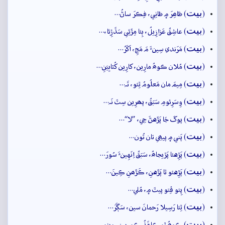
بيت
(
) ظاھِرَ ۾ ظانِي، فِڪرَ ساڻُ…
بيت
(
) عاشِقُ عَزازِيلُ، ٻِئا مِڙَئِي سَڌَڙِئا،…
بيت
(
) مَرَندي سِينءَ مَ مَڃِ، اَکَرُ…
بيت
(
) مُلان ڪوھُ مارِين، کارِين کُٿابِيَنِ…
بيت
(
) مِيمَ مان مَعلُومُ ٿِئو، تَہ…
بيت
(
) وِسَرِئومِ سَبَقُ، پھرِين سِٽَ نَہ…
بيت
(
) پوکَ جَا پَڙَهڻَ جِي، ”لا“…
بيت
(
) پَني ۾ پيھِي تان تُون…
بيت
(
) پَڙِهئا پَڙيجاھُ، سَبَقُ اِنَهِينءَ سُورَ…
بيت
(
) پَڙِهئو ٿا پَڙَهنِ، ڪَڙَھنِ ڪِينَ…
بيت
(
) پِتو ڦِتو پيٽَ ۾، مُلي…
بيت
(
) ٿِئا رَسِيلا رَحمانَ سين، سَڳَرَ…
بيت