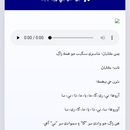
يمن ڪلياڻ: شاستري سنگيت جو ھڪ راڳ
ٺاٺ: ڪلياڻ
سُرن جي بيھڪ:
آروھا: ني، ري، گا، ما، پا، ما، ڌا، ني، سا
آوروھا: سا، ني، ڌا، پا، ما، گا، ري، سا
ھن راڳ جو وادي سر ”گا“ ۽ سموادي سر ”ني“ آھي.