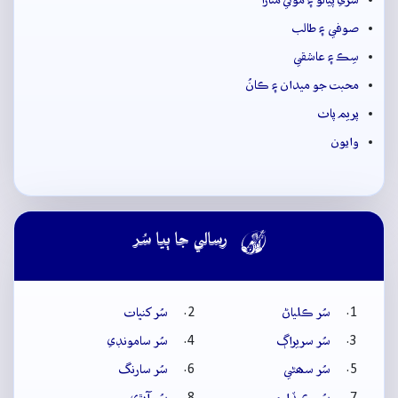
سري پيالو ۽ موکي متارا
صوفي ۽ طالب
سِڪ ۽ عاشقي
محبت جو ميدان ۽ ڪانُ
پريم پاٺ
وايون

رسالي جا ٻيا سُر
سُر ڪلياڻ
سُر کنڀات
سُر سريراڳ
سُر سامونڊي
سُر سھڻي
سُر سارنگ