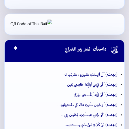

داستان اندر ٻيو اندراج
بيت
(
) اَلُ اَلِيندي ڪيتِرو، ڪاتِبَ ٿا…
بيت
(
) اَکَرَ پَڙِهي اَڀاڳِئا، قاضِي ٿِئَين…
بيت
(
) اَکَرُ پَڙُه اَلِفَ جو، وَرَقَ…
بيت
(
) اُوڄُون ڪَري عامَ کي، مُنجهايو…
بيت
(
) اکَرَ ڇُتي ھيڪَڙي، ٻَھُون جٖي…
بيت
(
) تَنُ کُڏِي مَنُ حُجِرو، ڪِيَمِ…