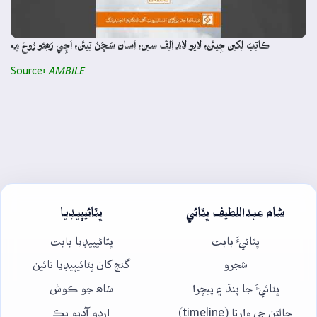
ڪاتِبَ لِکين جِيئَن، لايو لامُ اَلِفَ سين، اَسان سَڄَڻُ تِيئَن، اَچِي رَھِئو رُوحَ ۾.
Source:
AMBILE
شاھ عبداللطيف ڀٽائي
ڀٽائيپيڊيا
ڀٽائيءَ بابت
ڀٽائيپيڊيا بابت
شجرو
گنج کان ڀٽائيپيڊيا تائين
ڀٽائيءَ جا پنڌ ۽ پيچرا
شاھ جو ڪوش
حالتن جي وارتا (timeline)
اردو آڊيو بڪ