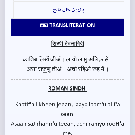
ٻانهون خان شيخ
TRANSLITERATION
सिन्धी देवनागिरी
कातिब लिखें जीअं। लायो लामु अलिफ़ सें।
असां सज॒णु तीअं। अची रहिओ रूह में॥
ROMAN SINDHI
Kaatif'a likheen jeean, laayo laam'u alif'a
seen,
Asaan saJhhann'u teean, achi rahiyo rooH'a
me.