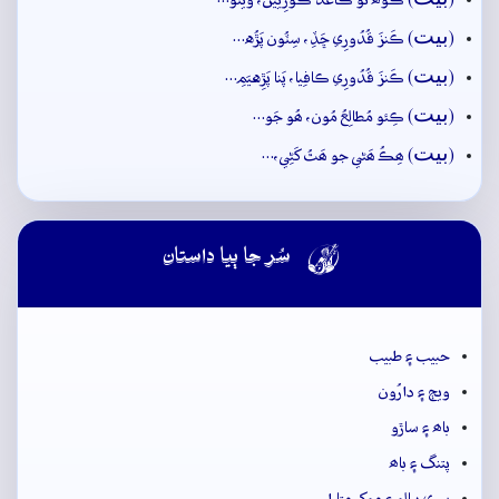
(
) ڪوھُ ٿو ڪاغَذُ ڪورِيين، ويٺو…
بيت
(
) ڪَنزَ قُدُورِي ڇَڏِ، سِٽُون پَڙُه…
بيت
(
) ڪَنزَ قُدُورِي ڪافِيا، پَنا پَڙِهيَمِ…
بيت
(
) ڪِئو مُطالِعُ مُون، ھُو جَو…
بيت
(
) ھِڪُ ھَڻي جو ھَٿُ کَڻِي،…

سُر جا ٻيا داستان
حبيب ۽ طبيب
ويڄ ۽ دارُون
باھ ۽ ساڙو
پتنگ ۽ باھ