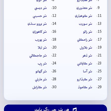
سُر ڪيڏارو
سُر آبڙي
سُر معذوري
سُر ديسي
سُر ڪوھياري
سُر حسيني
سُر سورٺ
سُر بروو سنڌي
سُر راڻو
سُر کاھوڙي
سُر رامڪلي
سُر پورب
سُر بلاول
سُر ليلا
سُر ڏھر
سُر جاجڪاڻي
سُر ڪاپائتي
سُر رِپ
سُر آسا
سُر گهاتو
سُر ڪيڏارو
سُر مارئي
سُر ڪاموڏ
سُر ڪارايل
ھِن سُر جي راڳ بابت