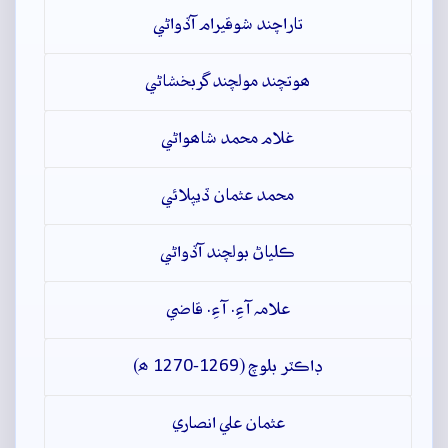
تاراچند شوقيرام آڏواڻي
ھوتچند مولچند گربخشاڻي
غلام محمد شاھواڻي
محمد عثمان ڏيپلائي
ڪلياڻ بولچند آڏواڻي
علامہ آءِ. آءِ. قاضي
ڊاڪٽر بلوچ (1269-1270 ھ)
عثمان علي انصاري