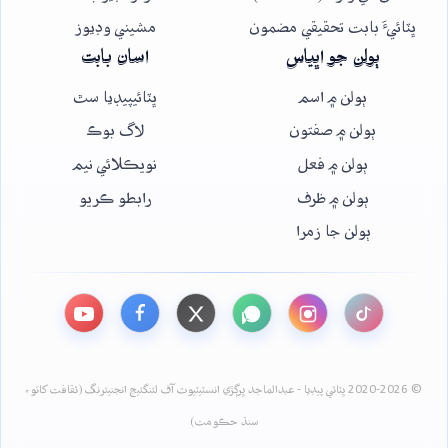
ڀٽائيءَ بابت تحقيقي مضمون
مشيني وڊيوز
ٻولن جو اڀياس
اسان بابت
ٻولن ۾ اسم
ڀٽائيپيڊيا سٿ
ٻولن ۾ صفتون
لاگ بوڪ
ٻولن ۾ فعل
نويڪلائي نيم
ٻولن ۾ ظرف
رابطو ڪريو
ٻولن جا زمرا
© 2020-2026 ڀٽائي پيڊيا - عبدالماجد ڀرڳڙي انسٽيٽيوٽ آف لئنگئيج انجنيئرنگ (ثقافت کاتو،
سنڌ حڪومت)