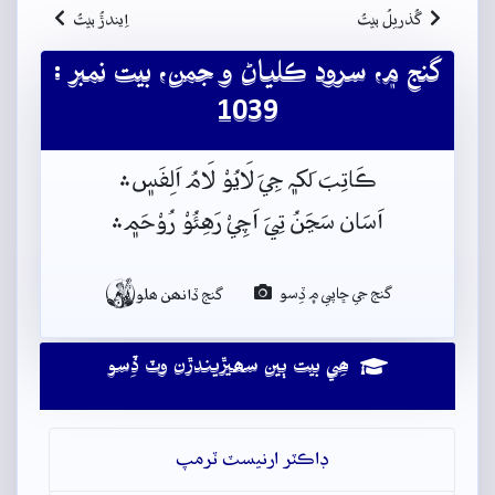
گُذريلُ بيتُ
اِيندڙُ بيتُ
گنج ۾، سرود ڪلياڻ و جمن، بيت نمبر :
1039
ڪَاتِبَ لَکہ﮼ جِيَ لَايُوْ لَامُ اَلِفَس﮼﮶
اَسَان سَڃَنُ تِيَ اَچِيْ رَهِئُوْ رُوْحَم﮼﮶

گنج جي ڇاپي ۾ ڏِسو
گنج ڏانھن ھلو
ھِي بيت ٻين سھيڙيندڙن وٽ ڏِسو
ڊاڪٽر ارنيسٽ ٽرمپ