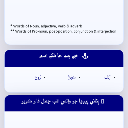
*
Words of Noun, adjective, verb & adverb
**
Words of Pro-noun, post-position, conjunction & interjection
ھِن بيت جا مُکيہ اِسم
اَلِفَ
سَڄَڻُ
رُوحَ
ڀٽائي پيڊيا جو واٽس ائپ چئنل فالو ڪريو