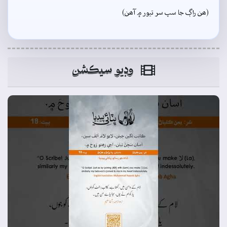
(ھن راڳ جا سڀ سر تيور ۾ آھن)
وڊيو سيڪشن