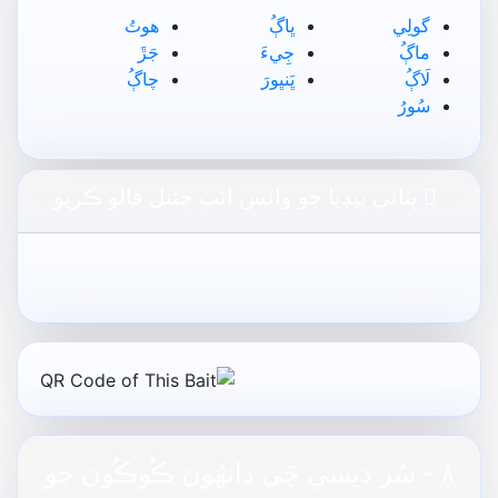
گولِي
ڀاڳُ
ھوتُ
ماڳُ
جِيءَ
جَڙَ
لَاڳُ
ڀَنڀورَ
چاڳُ
سُورُ
ڀٽائي پيڊيا جو واٽس ائپ چئنل فالو ڪريو
- سُر ديسي جَي دانھُون ڪُوڪُون جو
