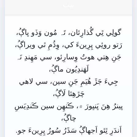
بيت
گولِي
ٿِي
گُذارِئان،
تَہ
مُون
وَڏو
ڀاڳُ،
رَتو
روئِي
پِرِينءَ
کي،
وِڌُمِ ٿي ويراڳُ،
جَنِ
ھِتي
ھوتُ
وِسارِئو،
سي
مَهِندِ
نَہ
لَھَندِيُون
ماڳُ،
جِيءَ
جَڙَ
ھُيَمِ
جَنِ
سين،
سي
لاھي
چَڙھِئا
لَاڳُ،
ڀينرُ
ھِنَ
ڀَنڀورَ
۾،
ڪَنھِن
سين
ڪَندِيَسِ
چاڳُ،
اَندَرِ
ٿِئو
اَجهاڳُ سَڌَرُ
سُورُ
پِرِينءَ
جو.