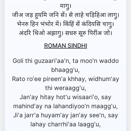
मागु॒।
जीअ जड़ हुयमि जनि सें। से लाहे चड़िहिआ लागु॒।
भेनरु हिन भंभोर में। किंहिं सें कंदियसि चागु॒।
अंदरि थिओ अझागु॒। सधरु सूरु पिरींअ जो।
ROMAN SINDHI
Goli thi guzaari'aa'n, ta moo'n waddo
bhaagg'u,
Rato ro'ee pireen'a khhay, widhum'ay
thi weraagg'u,
Jan'ay hitay hot'u wisaari'o, say
mahind'ay na lahandiyoo'n maagg'u,
Ji'a jarr'a huyam'ay jan'ay see'n, say
lahay charrhi'aa laagg'u,