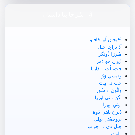

سُر جا ٻيا داستان
ڪيچان آيو قافلو
آڏ تراڇا جبل
ڪرڙا ڏُونگر
ڏيرن جو ڏمر
جت، اُٺ ۽ ڌاريا
وديسي وَرُ
جَت نہ مِٽَ
واٽُون ۽ سُور
اڱڻ مٿي اوپرا
اوٺي اُٻھرا
ڏيرن ناھي ڏوھ
ٻروچڪي ٻولي
جبل ڏي نہ جواب
وايون