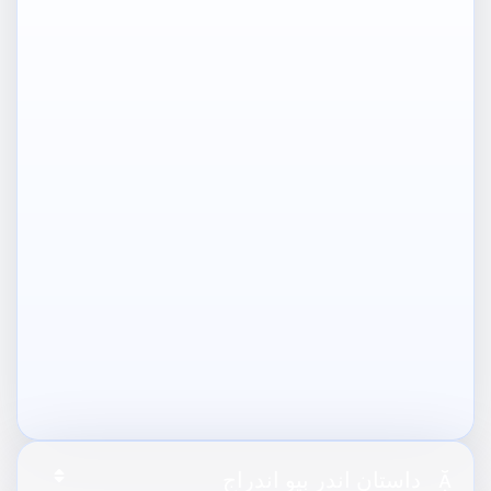

داستان اندر ٻيو اندراج