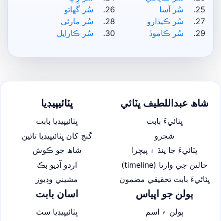
سُر آسا
سُر گهاتو
سُر ڪيڏارو
سُر مارئي
سُر ڪاموڏ
سُر ڪارايل
شاھ عبداللطيف ڀٽائي
ڀٽائيپيڊيا
ڀٽائيءَ بابت
ڀٽائيپيڊيا بابت
شجرو
گنج کان ڀٽائيپيڊيا تائين
ڀٽائيءَ جا پنڌ ۽ پيچرا
شاھ جو ڪوش
حالتن جي وارتا (timeline)
اردو آڊيو بڪ
ڀٽائيءَ بابت تحقيقي مضمون
مشيني وڊيوز
ٻولن جو اڀياس
اسان بابت
ٻولن ۾ اسم
ڀٽائيپيڊيا سٿ