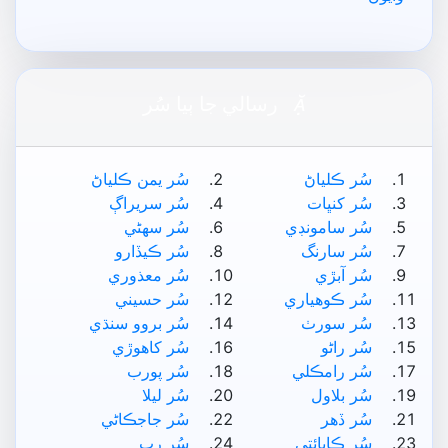

رسالي جا ٻيا سُر
سُر ڪلياڻ
سُر يمن ڪلياڻ
سُر کنڀات
سُر سريراڳ
سُر سامونڊي
سُر سھڻي
سُر سارنگ
سُر ڪيڏارو
سُر آبڙي
سُر معذوري
سُر ڪوھياري
سُر حسيني
سُر سورٺ
سُر بروو سنڌي
سُر راڻو
سُر کاھوڙي
سُر رامڪلي
سُر پورب
سُر بلاول
سُر ليلا
سُر ڏھر
سُر جاجڪاڻي
سُر ڪاپائتي
سُر رِپ