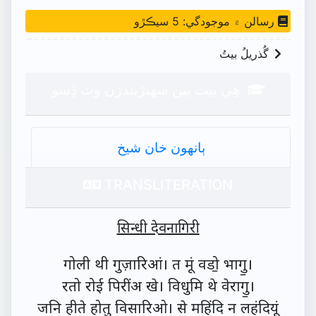
رسالن ۾ موجودگي: 5 سيڪڙو
گُذريلُ بيتُ
ھِي بيت ٻين سھيڙيندڙن وٽ ڏِسو
ٻانهون خان شيخ
TRANSLITERATION
सिन्धी देवनागिरी
गोली थी गुज़ारिआं। त मूं वडो॒ भागु॒।
रतो रोई पिरींअ खे। विधुमि थे वेरागु॒।
जनि हीते होतु विसारिओ। से महिंदि न लहंदियूं