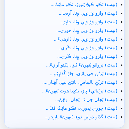
بيت
(
) نَڪو ڪيچُ ڀَنڀورُ، نَڪو مائِٽُ…
بيت
(
) وارَو وَرُ وَٺِي وِئا، آرِيچا…
بيت
(
) وارَو وَرُ وَٺِي وِئا، جابِرَ…
بيت
(
) وارَو وَرُ وَٺِي وِئا، جوري…
بيت
(
) وارَو وَرُ وَٺِي وِئا، ڏاڙِهيءَ…
بيت
(
) وارَو وَرُ وَٺِي وِئا، ڪَري…
بيت
(
) وارَو وَرُ وَٺِي وِئا، ڪَري…
بيت
(
) پَروانُو پُنهونءَ ڏي، لِکِئو آرِيءَ…
بيت
(
) پَرٽَنِ جي پاڙي، جاڙَ گُذارِيُمِ…
بيت
(
) پَرٽَنِ پاليياسِ، ٻانڀَڻَ ٻيٽِي آھِيان،…
بيت
(
) پَرٽِياڻِيءَ پَارَ، ڪِڍِيا ھوتَ پُنهونءَ…
بيت
(
) پُڄان جي نَہ پُڄان، وَڃَڻَ…
بيت
(
) ڇورِي نِدورِي، نَڪو مائِٽُ مُنڌَ…
بيت
(
) گَڏِئو ڌوٻِيَنِ ڌوءِ، پُنهونءَ پارِچو…