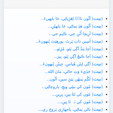
بيت
(
) آئُون تانۡ اِھَڙِيائِي، جَا ٻانِهيءَ…
بيت
(
) آئُون ھَڏِ نِماڻِي، جَا ٻانِهيُنِ…
بيت
(
) آرِيچا اُٺَنِ جِي، ڪَنِمِ جي…
بيت
(
) اَسِين ذاتِ پَرٽَ، پورھِيَتَ پُنهونءَ…
بيت
(
) اَڃا پَنڌُ اَڳي ٿِئو، مُڙِئو…
بيت
(
) اَڃا ڪيچُ اَڳي ٿِئو، پيرَ…
بيت
(
) اَڳي اِيئَن ھُياسِ، جِيئَن پُنهونءَ…
بيت
(
) جَڏِيءَ وَٽِ جالي، مانَ اللهَ…
بيت
(
) لَڳُمِ نِينھُن نِيَڻِ سين، آئُون…
بيت
(
) مُون کي نيئِي ويچِ، ٻاروچاڻِي…
بيت
(
) مُون کي نَٿا نِينِ، پِرِينِ…
بيت
(
) مُون کي نَہ ٿا نِينِ،…
بيت
(
) نالي نِماڻِي، ٻاجهارِي ٻَروچَ ري،…