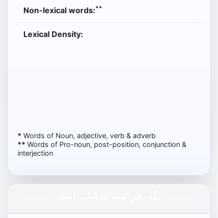
**
Non-lexical words:
Lexical Density:
*
Words of Noun, adjective, verb & adverb
**
Words of Pro-noun, post-position, conjunction &
interjection
ھِن بيت جا مُکيہ اِسم