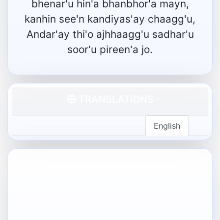
bhenar'u hin'a bhanbhor'a mayn,
kanhin see'n kandiyas'ay chaagg'u,
Andar'ay thi'o ajhhaagg'u sadhar'u
soor'u pireen'a jo.
TRANSLATIONS
English