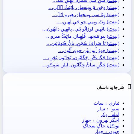
(
) مَيَنِ مَٿي سَمَرا، کُھِيَنِ سَڏَ…
بيت
(
) وَڃَنِ مَ وِينجهارَ، پاڻِيَٺُ جٖي…
بيت
(
) وِئا سي وِينجهارَ، ھِيرو لالُ…
بيت
(
) وِتُ ويِمي جو جَي لَھين،…
بيت
(
) پاڻِهين لوڙائُو ٿِئي، پاڻهيِن دانھُون…
بيت
(
) پِيو مَنجِهہ ڦُلِهِيارَ، ماڻِڪُ ميرو…
بيت
(
) ٿا صَرافَ سُڄَنِ، پاڻُ ڪوٺائِين…
بيت
(
) چورُ اُڀو اِيئَن چوءِ، آئُون…
بيت
(
) چَڱا ڪَنِ چَڱايُون، بُڇايُون بُڇَنِ،…
بيت
(
) چَڱَنِ ساڻُ چَڱايُون، اِيئَن سَڀَڪو…

سُر جا ٻيا داستان
تياري ۽ ساٺ
سيوا ۽ سار
املهہ وکر
اجگر لھرون ۽ جھاز
توڪل، جاڳ سجاڳ
جيون ۽ جھاز