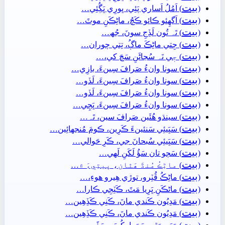
بيت
(
) اَمُلُ اَساري پَئِي، ڀورِي ڀَڳُئِي…
بيت
(
) اَگهِئو ڪائو ڪَچُ، ماڻِڪَنِ موٽَ…
بيت
(
) تَہ تُون لَڏِجِ سونَ، جُھ…
بيت
(
) جِتي ماڻِڪَ ماڳُ، تِتي چوران…
بيت
(
) جٖي نَہ سُڃاڻَنِ سَچَ کي،…
بيت
(
) سونا وانءُ صَرافَ سِينءَ، بازِي…
بيت
(
) سونا وانءُ صَرافَ سِينءَ، لَڏو…
بيت
(
) سونا وانءُ صَرافَ سِينءَ، لَڏو…
بيت
(
) سونا وانءُ صَرافَ سِينءَ، ڀَڄِي…
بيت
(
) سينڌو ھُئَين صَرافَ سين، تَہ…
بيت
(
) سَڀَيئِي سَنئينءَ ڪَرِين، ڪومَ مُنجهائِين…
بيت
(
) سَڀَيئِي سُبحانَ جي، ڪَرِ حَوالي…
بيت
(
) سَڄو تان سَؤُ لَکَنِ لَھي…
بيت
(
) ماڻِڪُ مُنڌَ ھَٿان، پيتِيءَ ۾…
بيت
(
) ماڻِڪُ ڦُٽِرو، توڙي ھِيرو ھوءِ،…
بيت
(
) ماڻڪَنِ ڀَرِيا مَٽَ، ڪَٽِجِي ڪارا…
بيت
(
) مَدِيُون ڪَندي مانَ، ڪَنِي ڪَڏِھِين…
بيت
(
) مَدِيُون ڪَندي مانَ، ڪَنِي ڪَڏِھِين…
بيت