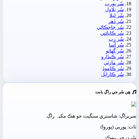
سُر پورب
سُر بلاول
سُر ليلا
سُر ڏھر
سُر جاجڪاڻي
سُر ڪاپائتي
سُر رِپ
سُر آسا
سُر گهاتو
سُر ڪيڏارو
سُر مارئي
سُر ڪاموڏ
سُر ڪارايل
ھِن سُر جي راڳ بابت
سريراڳ: شاستري سنگيت جو ھڪ مکيہ راڳ
ٺاٺ: پوربي (پوروا)
سُرن جي بيھڪ: