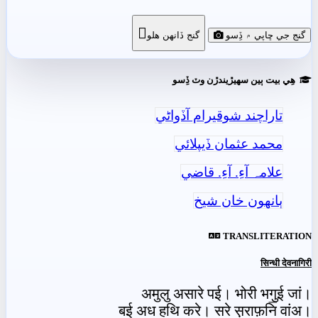

گنج جي ڇاپي ۾ ڏِسو
گنج ڏانھن ھلو
ھِي بيت ٻين سھيڙيندڙن وٽ ڏِسو
تاراچند شوقيرام آڏواڻي
محمد عثمان ڏيپلائي
علامہ آءِ. آءِ. قاضي
ٻانهون خان شيخ
TRANSLITERATION
सिन्धी देवनागिरी
अमुलु असारे पई। भोरी भगु॒ई जां।
ब॒ई अध हथि करे। सरे स़राफ़नि वांअ।