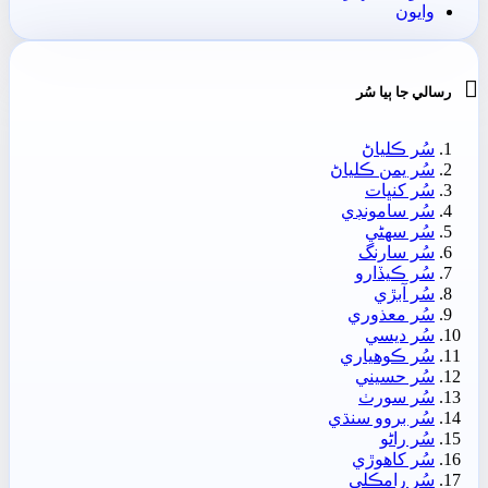
وايون

رسالي جا ٻيا سُر
سُر ڪلياڻ
سُر يمن ڪلياڻ
سُر کنڀات
سُر سامونڊي
سُر سھڻي
سُر سارنگ
سُر ڪيڏارو
سُر آبڙي
سُر معذوري
سُر ديسي
سُر ڪوھياري
سُر حسيني
سُر سورٺ
سُر بروو سنڌي
سُر راڻو
سُر کاھوڙي
سُر رامڪلي