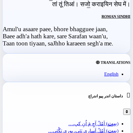
तां तूं तिआं। सजो॒ कराइयिन सेघ में।
ROMAN SINDHI
Amul'u asaare paee, bhore bhagguee jaan,
Baee adh'a hath kare, sare Sarafan waan'u,
Taan toon tiyaan, saJhho karaeen segh'a me.
TRANSLATIONS
English

داستان اندر ٻيو اندراج
بيت
(
) اَمُلُ آڇِ مَ اُنِ کي،…
بيت
(
) اَمُلُ اَساري پَئِي، ڀورِي ڀَڳُئِي…