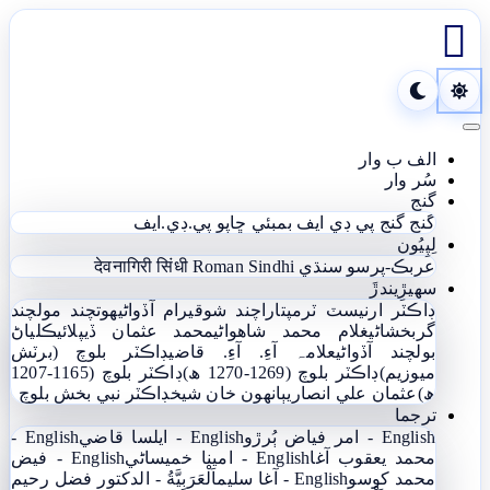

Toggle navigation
الف ب وار
سُر وار
گنج
گنج
گنج پي ڊي ايف
بمبئي ڇاپو پي.ڊي.ايف
لِپِيُون
عربڪ-پرسو سنڌي
Roman Sindhi
देवनागिरी सिंधी
سھيڙِيندڙَ
ڊاڪٽر ارنيسٽ ٽرمپ
تاراچند شوقيرام آڏواڻي
ھوتچند مولچند
گربخشاڻي
غلام محمد شاھواڻي
محمد عثمان ڏيپلائي
ڪلياڻ
بولچند آڏواڻي
علامہ آءِ. آءِ. قاضي
ڊاڪٽر بلوچ (برٽش
ميوزيم)
ڊاڪٽر بلوچ (1269-1270 ھ)
ڊاڪٽر بلوچ (1165-1207
ھ)
عثمان علي انصاري
ٻانهون خان شيخ
ڊاڪٽر نبي بخش بلوچ
ترجما
English - امر فياض ٻُرڙو
English - ايلسا قاضي
English -
محمد يعقوب آغا
English - امينا خميساڻي
English - فيض
محمد کوسو
English - آغا سليم
اَلْعَرَبِيَّةُ - الدکتور فضل رحیم