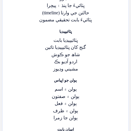
ڀٽائيءَ جا پنڌ ۽ پيچرا
حالتن جي وارتا (timeline)
ڀٽائيءَ بابت تحقيقي مضمون
ڀٽائيپيڊيا
ڀٽائيپيڊيا بابت
گنج کان ڀٽائيپيڊيا تائين
شاھ جو ڪوش
اردو آڊيو بڪ
مشيني وڊيوز
ٻولن جو اڀياس
ٻولن ۾ اسم
ٻولن ۾ صفتون
ٻولن ۾ فعل
ٻولن ۾ ظرف
ٻولن جا زمرا
اسان بابت