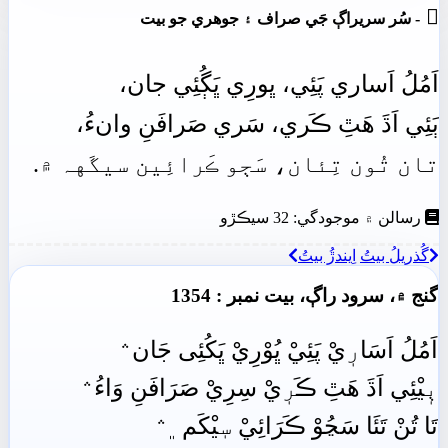

- سُر سريراڳ جَي صراف ۽ جوھري جو بيت
اَمُلُ
اَساري
پَئِي،
ڀورِي
ڀَڳُئِي
جان،
ٻَئِي
اَڌَ
ھَٿِ
ڪَري،
سَري
صَرافَنِ
وانءُ،
تان
تُون
تِئان،
سَڄو
ڪَرائِين
سيگَهہ
۾.
رسالن ۾ موجودگي: 32 سيڪڙو
گُذريلُ بيتُ
اِيندڙُ بيتُ
گنج ۾، سرود راڳ، بيت نمبر : 1354
اَمُلُ اَسَارٖيْ پَئِيْ ڀُوْرِيْ ڀَکُئِى جَان﮶
ٻٖيْئِي اَڌَ هَٿِ ڪَرٖيْ سِرِيْ صَرَافَنِ وَاءُ﮶
تَا تُنْ تَئَا سَڃُوْ ڪَرَائِيْ سٖيْکَم﮼﮶