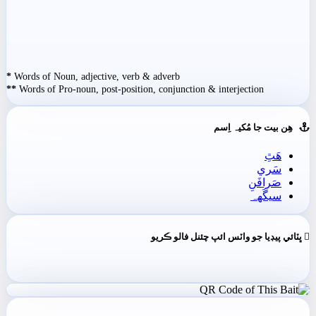
*
Words of Noun, adjective, verb & adverb
**
Words of Pro-noun, post-position, conjunction & interjection
ھِن بيت جا مُکيہ اِسم
ھَٿِ
سَري
صَرافَنِ
سيگَهہ
ڀٽائي پيڊيا جو واٽس ائپ چئنل فالو ڪريو