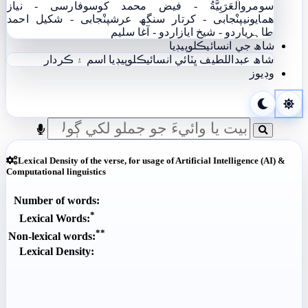
سومرو
اَلْعَرَبِيَّةُ - فيض محمد کوسو
فارسی - نياز
ھمايوني
پنْجابی - کرتار سنگھ عرش
پنْجابی - شکیل احمد
طاہری
اردو - شيخ اياز
اردو - آغا سليم
شاھ جي انسائيڪلوپيڊيا
شاھ عبداللطيف ڀٽائي انسائيڪلوپيڊيا
اسم ۽ ڪردار
وڊيوز
Lexical Density of the verse, for usage of Artificial Intelligence (AI) &
Computational linguistics
Number of words:
*
Lexical Words:
**
Non-lexical words:
Lexical Density: