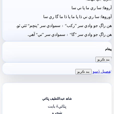
آروھا: سا ري ما پا ني سا
آوروھا: سا ري ني ڌا پا ما پا ڌا ما گا ري سا
ھن راڳ جو وادي سر ”رکب“ ۽ سموادي سر ”پنڇم“ ٿئي ٿو.
ھن راڳ جو وادي سر ”گا“ ۽ سموادي سر ”ني“ آھي.
پيغام
بند ڪريو
تفصيل ڏِسو
بند ڪريو
شاھ عبداللطيف ڀٽائي
ڀٽائيءَ بابت
شجرو