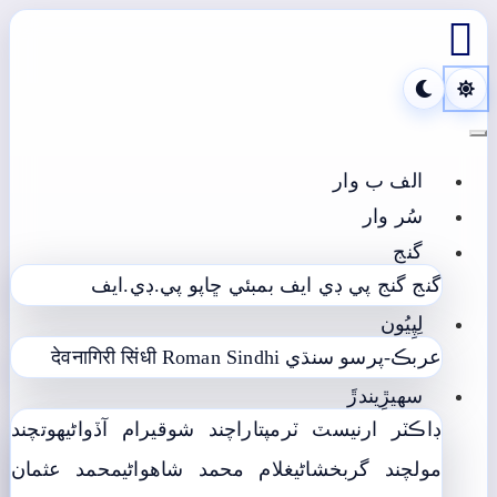

Toggle navigation
الف ب وار
سُر وار
گنج
گنج
گنج پي ڊي ايف
بمبئي ڇاپو پي.ڊي.ايف
لِپِيُون
عربڪ-پرسو سنڌي
Roman Sindhi
देवनागिरी सिंधी
سھيڙِيندڙَ
ڊاڪٽر ارنيسٽ ٽرمپ
تاراچند شوقيرام آڏواڻي
ھوتچند
مولچند گربخشاڻي
غلام محمد شاھواڻي
محمد عثمان