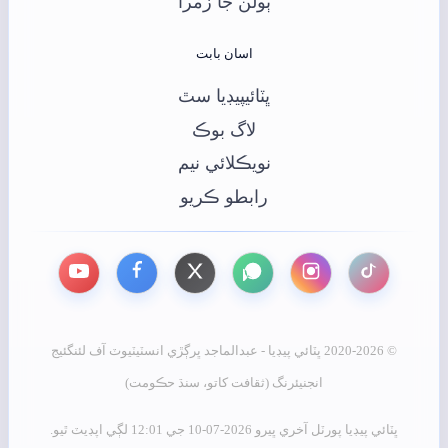
ٻولن جا زمرا
اسان بابت
ڀٽائيپيڊيا سٿ
لاگ بوڪ
نويڪلائي نيم
رابطو ڪريو
© 2020-2026 ڀٽائي پيڊيا - عبدالماجد ڀرڳڙي انسٽيٽيوٽ آف لئنگئيج
انجنيئرنگ (ثقافت کاتو، سنڌ حڪومت)
ڀٽائي پيڊيا پورٽل آخري ڀيرو 2026-07-10 جي 12:01 لڳي اپڊيٽ ٿيو.