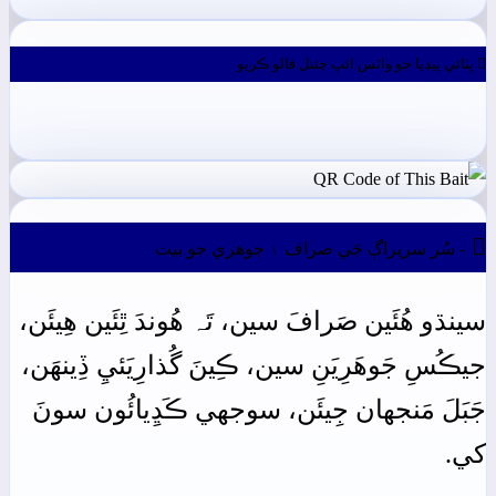
ڀٽائي پيڊيا جو واٽس ائپ چئنل فالو ڪريو

- سُر سريراڳ جَي صراف ۽ جوھري جو بيت
سينڌو
ھُئَين
صَرافَ
سين،
تَہ
ھُوندَ
ٿِئَين
ھِيئَن،
جيڪُسِ
جَوھَرِيَنِ
سين،
ڪِينَ
گُذارِيَئيِ
ڏِينھَن،
جَبَلَ
مَنجهان
جِيئَن،
سوجهي
ڪَڍِيائُون
سونَ
کي.