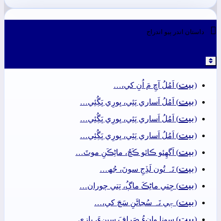

داستان اندر ٻيو اندراج
بيت
(
) اَمُلُ آڇِ مَ اُنِ کي،…
بيت
(
) اَمُلُ اَساري پَئِي، ڀورِي ڀَڳُئِي…
بيت
(
) اَمُلُ اَساري پَئِي، ڀورِي ڀَڳُئِي…
بيت
(
) اَمُلُ اَساري پَئِي، ڀورِي ڀَڳُئِي…
بيت
(
) اَگهِئو ڪائو ڪَچُ، ماڻِڪَنِ موٽَ…
بيت
(
) تَہ تُون لَڏِجِ سونَ، جُھ…
بيت
(
) جِتي ماڻِڪَ ماڳُ، تِتي چوران…
بيت
(
) جٖي نَہ سُڃاڻَنِ سَچَ کي،…
بيت
(
) سونا وانءُ صَرافَ سِينءَ، بازِي…