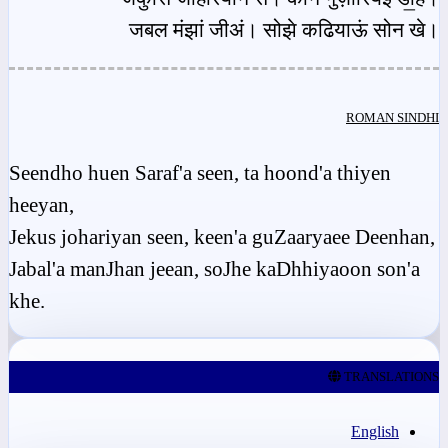
जबल मंझां जीअं। सोझे कढियाऊं सोन खे।
ROMAN SINDHI
Seendho huen Saraf'a seen, ta hoond'a thiyen
heeyan,
Jekus johariyan seen, keen'a guZaaryaee Deenhan,
Jabal'a manJhan jeean, soJhe kaDhhiyaoon son'a
khe.
TRANSLATIONS
English