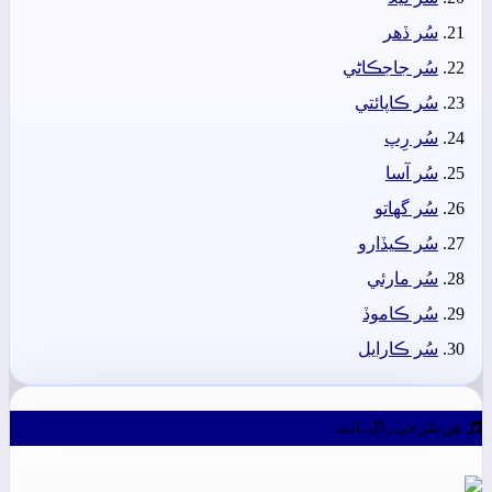
سُر ڏھر
سُر جاجڪاڻي
سُر ڪاپائتي
سُر رِپ
سُر آسا
سُر گهاتو
سُر ڪيڏارو
سُر مارئي
سُر ڪاموڏ
سُر ڪارايل
ھِن سُر جي راڳ بابت