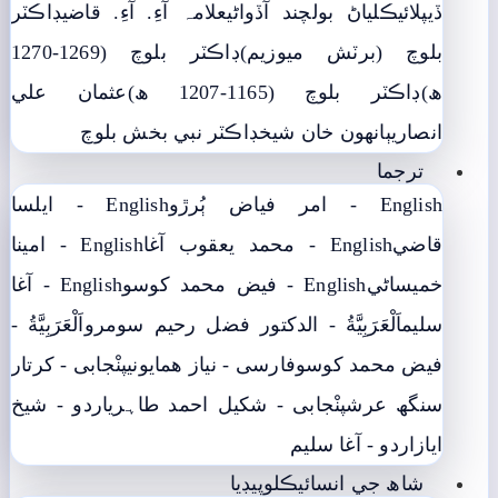
ڏيپلائي
ڪلياڻ بولچند آڏواڻي
علامہ آءِ. آءِ. قاضي
ڊاڪٽر
بلوچ (برٽش ميوزيم)
ڊاڪٽر بلوچ (1269-1270
ھ)
ڊاڪٽر بلوچ (1165-1207 ھ)
عثمان علي
انصاري
ٻانهون خان شيخ
ڊاڪٽر نبي بخش بلوچ
ترجما
English - امر فياض ٻُرڙو
English - ايلسا
قاضي
English - محمد يعقوب آغا
English - امينا
خميساڻي
English - فيض محمد کوسو
English - آغا
سليم
اَلْعَرَبِيَّةُ - الدکتور فضل رحیم سومرو
اَلْعَرَبِيَّةُ -
فيض محمد کوسو
فارسی - نياز ھمايوني
پنْجابی - کرتار
سنگھ عرش
پنْجابی - شکیل احمد طاہری
اردو - شيخ
اياز
اردو - آغا سليم
شاھ جي انسائيڪلوپيڊيا