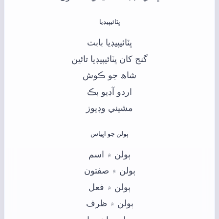
ڀٽائيپيڊيا
ڀٽائيپيڊيا بابت
گنج کان ڀٽائيپيڊيا تائين
شاھ جو ڪوش
اردو آڊيو بڪ
مشيني وڊيوز
ٻولن جو اڀياس
ٻولن ۾ اسم
ٻولن ۾ صفتون
ٻولن ۾ فعل
ٻولن ۾ ظرف