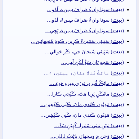
بيت
(
) سونا وانءُ صَرافَ سِينءَ، لَڏو…
بيت
(
) سونا وانءُ صَرافَ سِينءَ، لَڏو…
بيت
(
) سونا وانءُ صَرافَ سِينءَ، ڀَڄِي…
بيت
(
) سَڀَيئِي سَنئينءَ ڪَرِين، ڪومَ مُنجهائِين…
بيت
(
) سَڀَيئِي سُبحانَ جي، ڪَرِ حَوالي…
بيت
(
) سَڄو تان سَؤُ لَکَنِ لَھي…
بيت
(
) ماڻِڪُ مُنڌَ ھَٿان، پيتِيءَ ۾…
بيت
(
) ماڻِڪُ ڦُٽِرو، توڙي ھِيرو ھوءِ،…
بيت
(
) ماڻڪَنِ ڀَرِيا مَٽَ، ڪَٽِجِي ڪارا…
بيت
(
) مَدِيُون ڪَندي مانَ، ڪَنِي ڪَڏِھِين…
بيت
(
) مَدِيُون ڪَندي مانَ، ڪَنِي ڪَڏِھِين…
بيت
(
) مَيَنِ مَٿي سَمَرا، کُھِيَنِ سَڏَ…
بيت
(
) وَڃَنِ مَ وِينجهارَ، پاڻِيَٺُ جٖي…