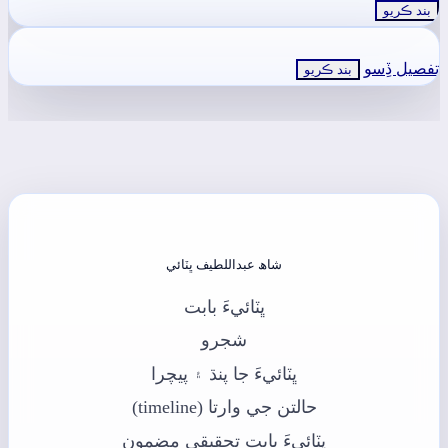
بند ڪريو
تفصيل ڏِسو
بند ڪريو
شاھ عبداللطيف ڀٽائي
ڀٽائيءَ بابت
شجرو
ڀٽائيءَ جا پنڌ ۽ پيچرا
حالتن جي وارتا (timeline)
ڀٽائيءَ بابت تحقيقي مضمون