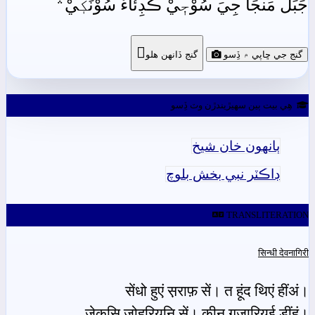
جَبَلَ مَنجَا جِيَ سُوْجٖيْ ڪَڊِئَاءٌ سُوْنَکٖيْ﮶

گنج جي ڇاپي ۾ ڏِسو
گنج ڏانھن ھلو
ھِي بيت ٻين سھيڙيندڙن وٽ ڏِسو
ٻانهون خان شيخ
ڊاڪٽر نبي بخش بلوچ
TRANSLITERATION
सिन्धी देवनागिरी
सेंधो हुएं स़राफ़ सें। त हूंद थिएं हींअं।
जेकुसि जोहरियनि सें। कीन गुज़ारियई डीं॒हं।