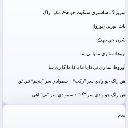
سريراڳ: شاستري سنگيت جو ھڪ مکيہ راڳ
ٺاٺ: پوربي (پوروا)
سُرن جي بيھڪ:
آروھا: سا ري ما پا ني سا
آوروھا: سا ري ني ڌا پا ما پا ڌا ما گا ري سا
ھن راڳ جو وادي سر ”رکب“ ۽ سموادي سر ”پنڇم“ ٿئي ٿو.
ھن راڳ جو وادي سر ”گا“ ۽ سموادي سر ”ني“ آھي.
پيغام