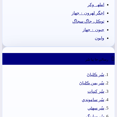
املهہ وکر
اجگر لھرون ۽ جھاز
توڪل، جاڳ سجاڳ
جيون ۽ جھاز
وايون

رسالي جا ٻيا سُر
سُر ڪلياڻ
سُر يمن ڪلياڻ
سُر کنڀات
سُر سامونڊي
سُر سھڻي
سُر سارنگ