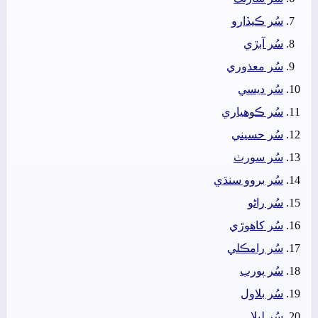
سُر ڪيڏارو
سُر آبڙي
سُر معذوري
سُر ديسي
سُر ڪوھياري
سُر حسيني
سُر سورٺ
سُر بروو سنڌي
سُر راڻو
سُر کاھوڙي
سُر رامڪلي
سُر پورب
سُر بلاول
سُر ليلا