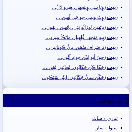
بيت
(
) وِئا سي وِينجهارَ، ھِيرو لالُ…
بيت
(
) وِتُ ويِمي جو جَي لَھين،…
بيت
(
) پاڻِهين لوڙائُو ٿِئي، پاڻهيِن دانھُون…
بيت
(
) پِيو مَنجِهہ ڦُلِهِيارَ، ماڻِڪُ ميرو…
بيت
(
) ٿا صَرافَ سُڄَنِ، پاڻُ ڪوٺائِين…
بيت
(
) چورُ اُڀو اِيئَن چوءِ، آئُون…
بيت
(
) چَڱا ڪَنِ چَڱايُون، بُڇايُون بُڇَنِ،…
بيت
(
) چَڱَنِ ساڻُ چَڱايُون، اِيئَن سَڀَڪو…

سُر جا ٻيا داستان
تياري ۽ ساٺ
سيوا ۽ سار