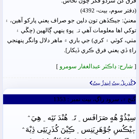
فرق کن سردو فکر چون نخاس.
(دفتر سوم، بيت- 4392)
معنيٰ: جيڪڏهن تون دلين جو صراف يعني پارکو آهين، ۽
توکي اها معلومات آهي تہ پوءِ ٻنهي ڳالهين (چڱي ۽
مٺي، کوٽي ۽ کري) جي باري ۾ ماهر دلال وانگر پنھنجي
راءِ ڏي يعني فرق ڪري ڏيکار].
[
شارح: ڊاڪٽر عبدالغفار سومرو
]
گُذريلُ بيتُ
اِيندڙُ بيتُ
گنج ۾، سرود راڳ، بيت نمبر : 1353
سِيْڌُوْ هُهٍ صَرَافَس﮼ تَہ هُنْدَ نَٿِه﮼ هِيَ﮶
جٖيْڪُسِ جُوْهَرِيَنِس﮼ ڪِيْنَ کُذَرِيَئِى ڎِيْهَ﮶