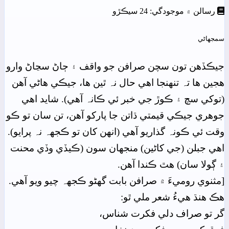
رسالن ۾ موجودگي: 24 سيڪڙو
سمجهاڻي
جيڪڏهن تون سچن صرافن جو واقف ۽ ڄاڻ سڃاڻ وارو
هجين ها تہ تنھنجا اهي حال نہ ٿين ها، جيڪي هاڻي آهن
(توکي سچ ۽ ڪوڙ جي خبر ئي ڪانہ آهي). شايد اهي
جوهري جيڪي قيمتي ڌاتن جا پارکو آهن، تن سان تو ڪو
وقت ئي ڪونہ گذاريو آهي (انهن کان تو ڪجهہ نہ پرايو).
اهي جبلن (جي کاڻين) منجهان سون (ڪيڏي وڏي محنت
۽ ڳولا سان) هٿ ڪندا آهن.
[مثنوي روميءَ ۾ صرافن بابت گهڻو ڪجهہ چيو ويو آهي.
هڪ هنڌ هيءُ شعر ملي ٿو:
گر تو صراف دلي فکرت شناس،